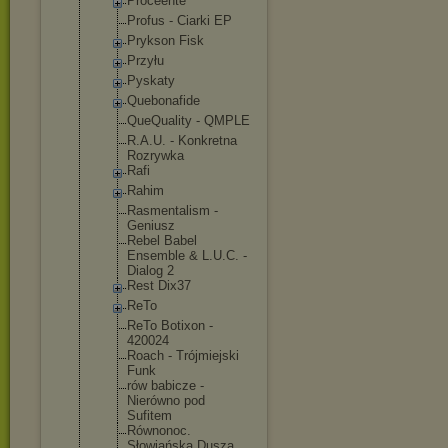
Proceente
Profus - Ciarki EP
Prykson Fisk
Przyłu
Pyskaty
Quebonafide
QueQuality - QMPLE
R.A.U. - Konkretna
Rozrywka
Rafi
Rahim
Rasmentalis
m -
Geniusz
Rebel Babel
Ensemble & L.U.C. -
Dialog 2
Rest Dix37
ReTo
ReTo Botixon -
420024
Roach - Trójmiejski
Funk
rów babicze -
Nierówno pod
Sufitem
Równonoc.
Słowiańska Dusza