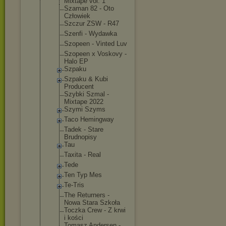
Mixtape vol. 1
Szaman 82 - Oto
Człowiek
Szczur ZSW - R47
Szenfi - Wydawka
Szopeen - Vinted Luv
Szopeen x Voskovy -
Halo EP
Szpaku
Szpaku & Kubi
Producent
Szybki Szmal -
Mixtape 2022
Szymi Szyms
Taco Hemingway
Tadek - Stare
Brudnopisy
Tau
Taxita - Real
Tede
Ten Typ Mes
Te-Tris
The Returners -
Nowa Stara Szkoła
Toczka Crew - Z krwi
i kości
Tomasz Andersen -