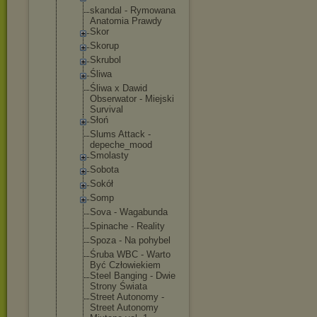
skandal - Rymowana
Anatomia Prawdy
Skor
Skorup
Skrubol
Śliwa
Śliwa x Dawid
Obserwator - Miejski
Survival
Słoń
Slums Attack -
depeche_moo
d
Smolasty
Sobota
Sokół
Somp
Sova - Wagabunda
Spinache - Reality
Spoza - Na pohybel
Śruba WBC - Warto
Być Człowiekiem
Steel Banging - Dwie
Strony Świata
Street Autonomy -
Street Autonomy