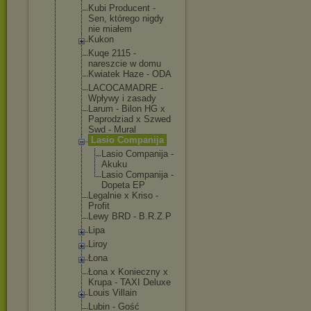
Kubi Producent -
Sen, którego nigdy
nie miałem
Kukon
Kuqe 2115 -
nareszcie w domu
Kwiatek Haze - ODA
LACOCAMADRE -
Wpływy i zasady
Larum - Bilon HG x
Paprodziad x Szwed
Swd - Mural
Lasio Companija
Lasio Companij
a -
Akuku
Lasio Companij
a -
Dopeta EP
Legalnie x Kriso -
Profit
Lewy BRD - B.R.Z.P
Lipa
Liroy
Łona
Łona x Konieczny x
Krupa - TAXI Deluxe
Louis Villain
Lubin - Gość