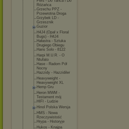
Pers - Do Tańca i Do
Różańca
Grzechu PPZ -
Przewrotna Droga
Grzybek LD -
Grzesznik
Guzior
H4J4 (Opał x Floral
Bugs) - H4J4
Hałastra - Sztuka
Drugiego Obiegu
Hans Solo - 8122
Harpi M.U.R. - O
Ntufato
Hase - Radom Pół
Nocny
Hazzidy - Hazzidiler
Heavyweight -
Heavyweight XL
Hemp Gru
Heron MWM -
Testament mój
HIFI - Ludzie
Hinol Polska Wersja
HMS - Nowa
Rzeczywisto
ść
Hrypa - Historyje
Hukos - Knajpa