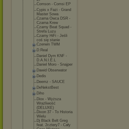
Comson - Comsi EP
Cypis x Fazi - Grand
Master Sowa
Czarna Owca DSR -
Czarna Krew
Czarny Beat Squad -
Strefa Luzu
Czarny HiFi - Jeśli
coś się stanie
Czerwin TWM
D.Real
Daniel Dym KNF -
D.A.N.I.E.L
Daniel Moro - Snajper
Dawid Obserwator
Dedis
Deemz - SAUCE
DeNekstBest
Diho
Diox - Wyższa
Wrażliwość
(DELUXE)
Dixon 37 - To Historia
Wielu
Dj Black Belt Greg
feat. 2cztery7 - Cały