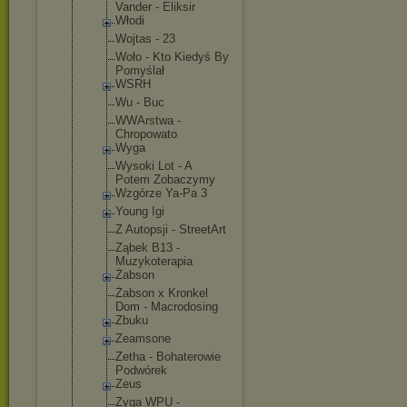
Vander - Eliksir
Włodi
Wojtas - 23
Woło - Kto Kiedyś By
Pomyślał
WSRH
Wu - Buc
WWArstwa -
Chropowato
Wyga
Wysoki Lot - A
Potem Zobaczymy
Wzgórze Ya-Pa 3
Young Igi
Z Autopsji - StreetArt
Ząbek B13 -
Muzykoterap
ia
Żabson
Żabson x Kronkel
Dom - Macrodosing
Zbuku
Zeamsone
Zetha - Bohaterowie
Podwórek
Zeus
Zyga WPU -