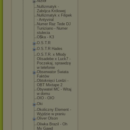
Nizioł
Nullizmatyk -
Zabójca Królowej
Nullizmatyk x Filipek
- Antyviral
Numer Raz Tede DJ
Tuniziano - Numer
stulecia
O$ka - K3
O.S.T.R
O.S.T.R Hades
O.S.T.R. x Młody
Olisadebe x Luck7 -
Poczekaj, sprawdzę
w telefonie
Obserwator Świata
Faktów
Obtoknięci Lordzi -
OBT Mixtape 2
Obywatel MC - Witaj
w domu
OIO - OIO
Oki
Okoliczny Element -
Wyjdzie w praniu
Oliver Olson
Oliwka Brazil - Oh
My Gawd