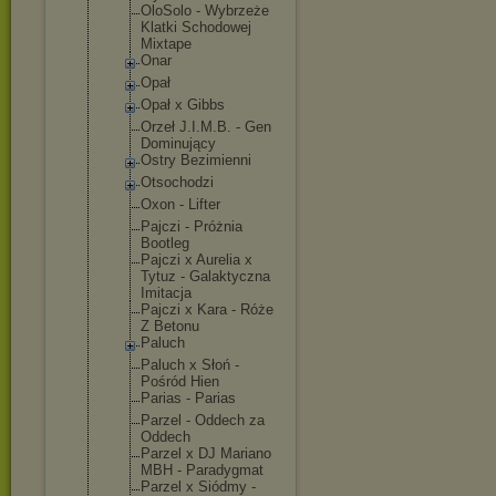
OloSolo - Wybrzeże
Klatki Schodowej
Mixtape
Onar
Opał
Opał x Gibbs
Orzeł J.I.M.B. - Gen
Dominujący
Ostry Bezimienni
Otsochodzi
Oxon - Lifter
Pajczi - Próżnia
Bootleg
Pajczi x Aurelia x
Tytuz - Galaktyczna
Imitacja
Pajczi x Kara - Róże
Z Betonu
Paluch
Paluch x Słoń -
Pośród Hien
Parias - Parias
Parzel - Oddech za
Oddech
Parzel x DJ Mariano
MBH - Paradygmat
Parzel x Siódmy -