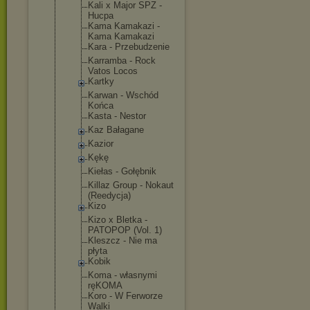
Kali x Major SPZ -
Hucpa
Kama Kamakazi -
Kama Kamakazi
Kara - Przebudzeni
e
Karramba - Rock
Vatos Locos
Kartky
Karwan - Wschód
Końca
Kasta - Nestor
Kaz Bałagane
Kazior
Kękę
Kiełas - Gołębnik
Killaz Group - Nokaut
(Reedycja)
Kizo
Kizo x Bletka -
PATOPOP (Vol. 1)
Kleszcz - Nie ma
płyta
Kobik
Koma - własnymi
ręKOMA
Koro - W Ferworze
Walki