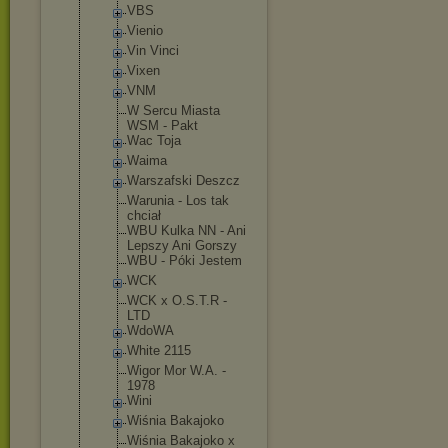
VBS
Vienio
Vin Vinci
Vixen
VNM
W Sercu Miasta
WSM - Pakt
Wac Toja
Waima
Warszafski Deszcz
Warunia - Los tak
chciał
WBU Kulka NN - Ani
Lepszy Ani Gorszy
WBU - Póki Jestem
WCK
WCK x O.S.T.R -
LTD
WdoWA
White 2115
Wigor Mor W.A. -
1978
Wini
Wiśnia Bakajoko
Wiśnia Bakajoko x