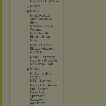
Miły ATZ - Acid Moro
Mioush
Miszel
Młody Podtext -
Autor Własnego
Stylu
Molesta - Live in
Warsaw
Moli - To Tylko
Biznes Mixtape
Mops
Mops x DJ Pete -
Eloczterydw
azero
Mor W.A
MoraL - Doliczony
Czas Gry (Mixtape)
Mr. Polska - +48
Mrokas
Mroku - Drobne
zgrzyty
MTZ - Spektrum
Mysza PK x Robson
Pro - Sztama
Nagły Atak
Spawacza -
Szwadron
Kamikadze