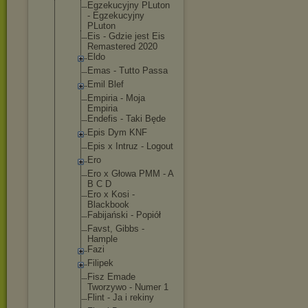
Egzekucyjny PLuton
- Egzekucyjny
PLuton
Eis - Gdzie jest Eis
Remastered 2020
Eldo
Emas - Tutto Passa
Emil Blef
Empiria - Moja
Empiria
Endefis - Taki Będe
Epis Dym KNF
Epis x Intruz - Logout
Ero
Ero x Głowa PMM - A
B C D
Ero x Kosi -
Blackbook
Fabijański - Popiół
Favst, Gibbs -
Hample
Fazi
Filipek
Fisz Emade
Tworzywo - Numer 1
Flint - Ja i rekiny