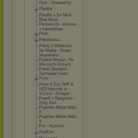
Pjus - Słowowtóry
PlanBe
PlanBe x Sir Mich -
Blue Moon
Płomień 81 - Historie
z sąsiedztwa
Pluto
Pokahontaz
Pokój Z Widokiem
Na Wojnę - Droga
Wojownika
Polska Wersja - Na
Waszych Oczach
Polski Bandyta -
Zachować twarz
Pono
Pono & Ero JWP &
HZD Hazzidy &
Szczur - Szlagier
Popek x Razgonov -
Złoty Byk
Popkiller Młode Wilki
8
Popkiller Młode Wilki
9
Pro - Hypnocil
Pro8l3m