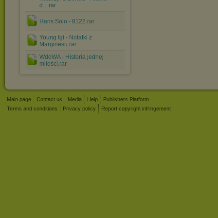
d....rar
Hans Solo - 8122.rar
Young Igi - Notatki z
Marginesu.rar
WdoWA - Historia jednej
miłości.rar
Main page
Contact us
Media
Help
Publishers Platform
Terms and conditions
Privacy policy
Report copyright infringement