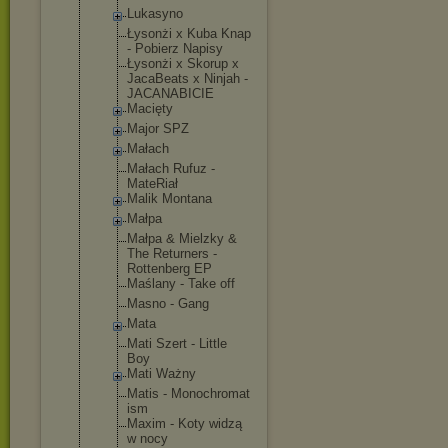
Lukasyno
Łysonżi x Kuba Knap
- Pobierz Napisy
Łysonżi x Skorup x
JacaBeats x Ninjah -
JACANABICIE
Macięty
Major SPZ
Małach
Małach Rufuz -
MateRiał
Malik Montana
Małpa
Małpa & Mielzky &
The Returners -
Rottenberg EP
Maślany - Take off
Masno - Gang
Mata
Mati Szert - Little
Boy
Mati Ważny
Matis - Monochromat
ism
Maxim - Koty widzą
w nocy