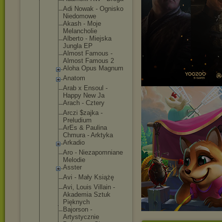
Adi Nowak - Ognisko
Niedomowe
Akash - Moje
Melancholie
Alberto - Miejska
Jungla EP
Almost Famous -
Almost Famous 2
Aloha Opus Magnum
Anatom
Arab x Ensoul -
Happy New Ja
Arach - Cztery
Arczi $zajka -
Preludium
ArEs & Paulina
Chmura - Arktyka
Arkadio
Aro - Niezapomnia
ne
Melodie
Asster
Avi - Mały Książę
Avi, Louis Villain -
Akademia Sztuk
Pięknych
Bajorson -
Artystyczni
e