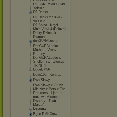
Czas Mixtape
DJ BRK, Miodu - Kid
Yakuza
DJ Decks
DJ Decks x Śliwa -
90's Kid
DJ Soina - Kręci
Mnie Vinyl 4 (Deluxe)
Dobry Dzieciak -
Diament
donGURALesk
o
DonGURALesk
o
Matheo - Vrony i
Protony
DonGURALesk
o x
Shellerini x Tailorcut -
TRINITY
Dudek P56
Duke102 - Kontrast
Dwa Sławy
Dwa Sławy x Gruby
Mielzky x Pers x The
Returners - I jest to
możliwe Mixtape
Dwatrzy - Teatr
Marzeń
Dziarma
Egon PMKCrew