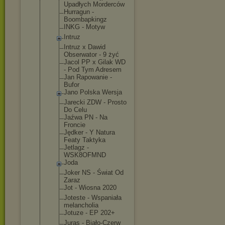
Upadłych Morderców
Hurragun -
Boombapking
z
INKG - Motyw
Intruz
Intruz x Dawid
Obserwator - 9 żyć
Jacol PP x Gilak WD
- Pod Tym Adresem
Jan Rapowanie -
Bufor
Jano Polska Wersja
Jarecki ZDW - Prosto
Do Celu
Jaźwa PN - Na
Froncie
Jędker - Y Natura
Featy Taktyka
Jetlagz -
WSK8OFMND
Joda
Joker NS - Świat Od
Zaraz
Jot - Wiosna 2020
Joteste - Wspaniała
melancholia
Jotuze - EP 202+
Juras - Biało-Czerw