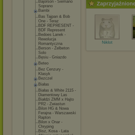
Bajorson - Siemano
Zaprzyjaźnion
Soprano
Bambi
Bas Tajpan & Bob
One - Teraz
BDF REPRESENT -
BDF Represent
Bedoes Lanek -
Rewolucja
Niklot
Romantyczna
Berson - Żelbeton
Solo
Bęsiu - Gniazdo
Beteo
Bez Cenzury -
Klasyk
Bezczel
Białas
Białas & White 2115 -
Diamentowy Las
Białdżi ZMM x Hajto
PR2 - Zwiastun
Bilon HG & Nowa
Ferajna - Warszawski
Rapton
Bilon x Onar -
Chryping
Bisz, Kosa - Lata