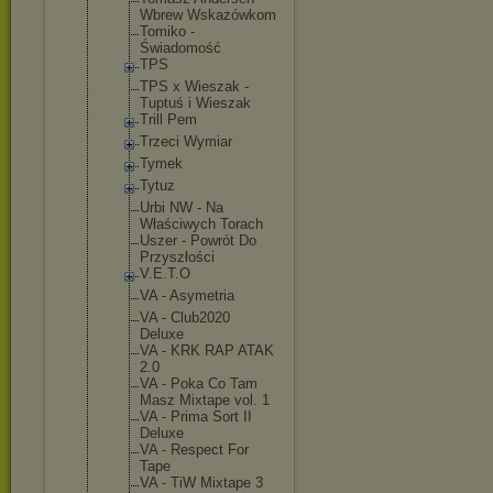
Wbrew Wskazówkom
Tomiko -
Świadomość
TPS
TPS x Wieszak -
Tuptuś i Wieszak
Trill Pem
Trzeci Wymiar
Tymek
Tytuz
Urbi NW - Na
Właściwych Torach
Uszer - Powrót Do
Przyszłości
V.E.T.O
VA - Asymetria
VA - Club2020
Deluxe
VA - KRK RAP ATAK
2.0
VA - Poka Co Tam
Masz Mixtape vol. 1
VA - Prima Sort II
Deluxe
VA - Respect For
Tape
VA - TiW Mixtape 3