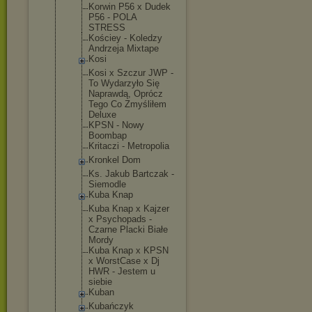
Korwin P56 x Dudek
P56 - POLA
STRESS
Kościey - Koledzy
Andrzeja Mixtape
Kosi
Kosi x Szczur JWP -
To Wydarzyło Się
Naprawdą, Oprócz
Tego Co Zmyśliłem
Deluxe
KPSN - Nowy
Boombap
Kritaczi - Metropolia
Kronkel Dom
Ks. Jakub Bartczak -
Siemodle
Kuba Knap
Kuba Knap x Kajzer
x Psychopads -
Czarne Placki Białe
Mordy
Kuba Knap x KPSN
x WorstCase x Dj
HWR - Jestem u
siebie
Kuban
Kubańczyk