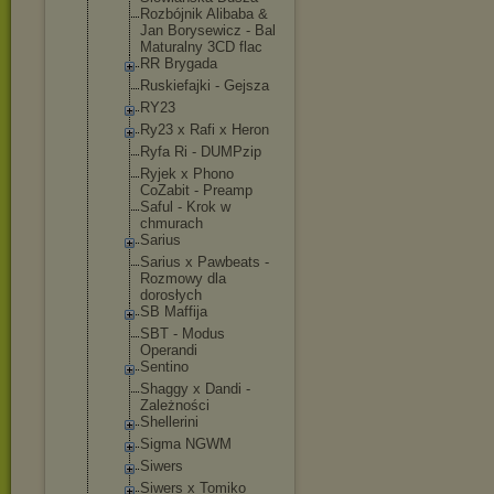
Rozbójnik Alibaba &
Jan Borysewicz - Bal
Maturalny 3CD flac
RR Brygada
Ruskiefajki - Gejsza
RY23
Ry23 x Rafi x Heron
Ryfa Ri - DUMPzip
Ryjek x Phono
CoZabit - Preamp
Saful - Krok w
chmurach
Sarius
Sarius x Pawbeats -
Rozmowy dla
dorosłych
SB Maffija
SBT - Modus
Operandi
Sentino
Shaggy x Dandi -
Zależności
Shellerini
Sigma NGWM
Siwers
Siwers x Tomiko