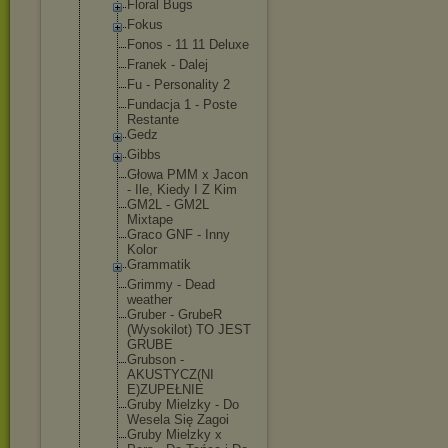
Floral Bugs
Fokus
Fonos - 11 11 Deluxe
Franek - Dalej
Fu - Personality 2
Fundacja 1 - Poste
Restante
Gedz
Gibbs
Głowa PMM x Jacon
- Ile, Kiedy I Z Kim
GM2L - GM2L
Mixtape
Graco GNF - Inny
Kolor
Grammatik
Grimmy - Dead
weather
Gruber - GrubeR
(Wysokilot) TO JEST
GRUBE
Grubson -
AKUSTYCZ(NI
E)ZUPEŁNIE
Gruby Mielzky - Do
Wesela Się Zagoi
Gruby Mielzky x