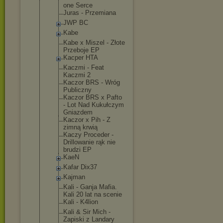
one Serce
Juras - Przemiana
JWP BC
Kabe
Kabe x Miszel - Złote
Przeboje EP
Kacper HTA
Kaczmi - Feat
Kaczmi 2
Kaczor BRS - Wróg
Publiczny
Kaczor BRS x Pafto
- Lot Nad Kukułczym
Gniazdem
Kaczor x Pih - Z
zimną krwią
Kaczy Proceder -
Drillowanie rąk nie
brudzi EP
KaeN
Kafar Dix37
Kajman
Kali - Ganja Mafia.
Kali 20 lat na scenie
Kali - K4lion
Kali & Sir Mich -
Zapiski z Landary