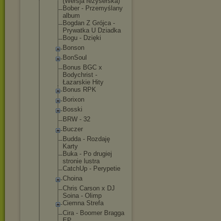
(Wersja reżyserska)
Bober - Przemyślany
album
Bogdan Z Grójca -
Prywatka U Dziadka
Bogu - Dzięki
Bonson
BonSoul
Bonus BGC x
Bodychrist -
Łazarskie Hity
Bonus RPK
Borixon
Bosski
BRW - 32
Buczer
Budda - Rozdaję
Karty
Buka - Po drugiej
stronie lustra
CatchUp - Perypetie
Choina
Chris Carson x DJ
Soina - Olimp
Ciemna Strefa
Cira - Boomer Bragga
EP