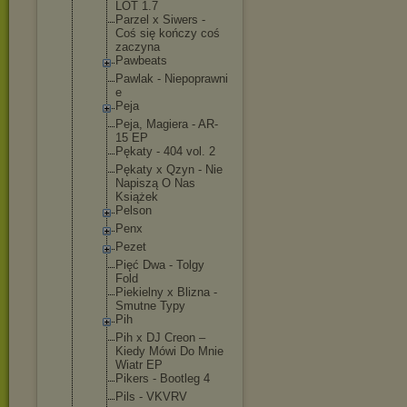
LOT 1.7
Parzel x Siwers -
Coś się kończy coś
zaczyna
Pawbeats
Pawlak - Niepoprawni
e
Peja
Peja, Magiera - AR-
15 EP
Pękaty - 404 vol. 2
Pękaty x Qzyn - Nie
Napiszą O Nas
Książek
Pelson
Penx
Pezet
Pięć Dwa - Tolgy
Fold
Piekielny x Blizna -
Smutne Typy
Pih
Pih x DJ Creon –
Kiedy Mówi Do Mnie
Wiatr EP
Pikers - Bootleg 4
Pils - VKVRV