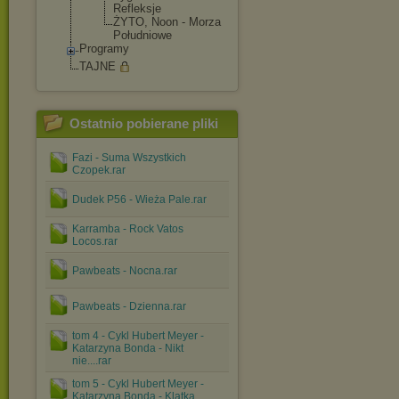
Refleksje
ŻYTO, Noon - Morza
Południowe
Programy
TAJNE
Ostatnio pobierane pliki
Fazi - Suma Wszystkich
Czopek.rar
Dudek P56 - Wieża Pale.rar
Karramba - Rock Vatos
Locos.rar
Pawbeats - Nocna.rar
Pawbeats - Dzienna.rar
tom 4 - Cykl Hubert Meyer -
Katarzyna Bonda - Nikt
nie....rar
tom 5 - Cykl Hubert Meyer -
Katarzyna Bonda - Klatka