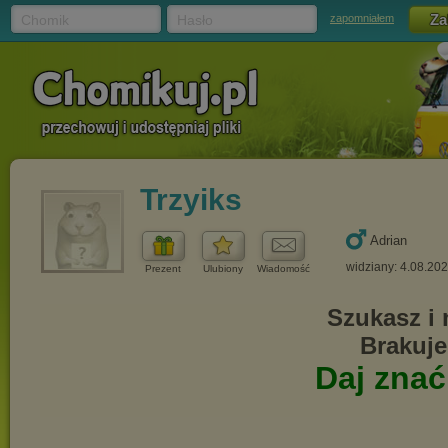
Chomik
Hasło
zapomniałem
Trzyiks
Adrian
widziany: 4.08.20
Prezent
Ulubiony
Wiadomość