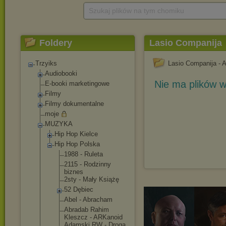
Szukaj plików na tym chomiku
Foldery
Lasio Companija
Trzyiks
Lasio Companija - 
Audiobooki
Nie ma plików w
E-booki marketingowe
Filmy
Filmy dokumentalne
moje
MUZYKA
Hip Hop Kielce
Hip Hop Polska
1988 - Ruleta
2115 - Rodzinny
biznes
2sty - Mały Książę
52 Dębiec
Abel - Abracham
Abradab Rahim
Kleszcz - ARKanoid
Adamski RW - Droga