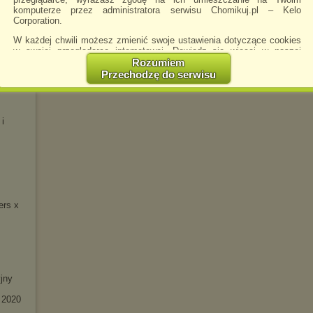
komputerze przez administratora serwisu Chomikuj.pl – Kelo
 -
Corporation.
W każdej chwili możesz zmienić swoje ustawienia dotyczące cookies
w swojej przeglądarce internetowej. Dowiedz się więcej w naszej
Polityce Prywatności -
http://chomikuj.pl/PolitykaPrywatnosci.aspx
.
Rozumiem
Przechodzę do serwisu
eluxe)
Jednocześnie informujemy że zmiana ustawień przeglądarki może
spowodować ograniczenie korzystania ze strony Chomikuj.pl.
W przypadku braku twojej zgody na akceptację cookies niestety
 i
prosimy o opuszczenie serwisu chomikuj.pl.
Wykorzystanie plików cookies
przez
Zaufanych Partnerów
(dostosowanie reklam do Twoich potrzeb, analiza skuteczności działań
marketingowych).
Wyrażenie sprzeciwu spowoduje, że wyświetlana Ci reklama nie
będzie dopasowana do Twoich preferencji, a będzie to reklama
wyświetlona przypadkowo.
ers x
Istnieje możliwość zmiany ustawień przeglądarki internetowej w
sposób uniemożliwiający przechowywanie plików cookies na
urządzeniu końcowym. Można również usunąć pliki cookies,
dokonując odpowiednich zmian w ustawieniach przeglądarki
internetowej.
jny
Pełną informację na ten temat znajdziesz pod adresem
http://chomikuj.pl/PolitykaPrywatnosci.aspx
.
 2020