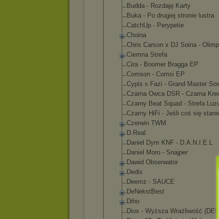
Budda - Rozdaję Karty
Buka - Po drugiej stronie lustra
CatchUp - Perypetie
Choina
Chris Carson x DJ Soina - Olimp
Ciemna Strefa
Cira - Boomer Bragga EP
Comson - Comsi EP
Cypis x Fazi - Grand Master So
Czarna Owca DSR - Czarna Kre
Czarny Beat Squad - Strefa Luz
Czarny HiFi - Jeśli coś się stani
Czerwin TWM
D.Real
Daniel Dym KNF - D.A.N.I.E.L
Daniel Moro - Snajper
Dawid Obserwator
Dedis
Deemz - SAUCE
DeNekstBest
Diho
Diox - Wyższa Wrażliwość (DE