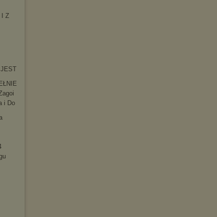
 I Z
O JEST
EŁNIE
Zagoi
a i Do
a
4
gu