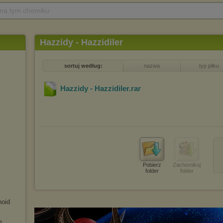
 na tym chomiku
Hazzidy - Hazzidiler
sortuj według:
nazwa
typ pliku
Hazzidy - Hazzidiler
.rar
Pobierz
Zachomikuj
folder
folder
noid
e