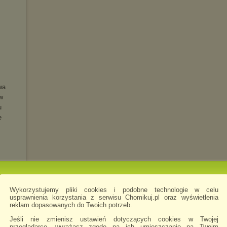
wa
w
u
e
Wykorzystujemy pliki cookies i podobne technologie w celu
usprawnienia korzystania z serwisu Chomikuj.pl oraz wyświetlenia
reklam dopasowanych do Twoich potrzeb.
LUXE)
Jeśli nie zmienisz ustawień dotyczących cookies w Twojej
przeglądarce, wyrażasz zgodę na ich umieszczanie na Twoim