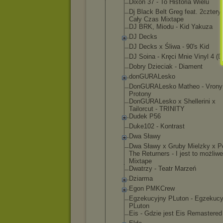
Dixon 37 - To Historia Wielu
Dj Black Belt Greg feat. 2cztery7
Cały Czas Mixtape
DJ BRK, Miodu - Kid Yakuza
DJ Decks
DJ Decks x Śliwa - 90's Kid
DJ Soina - Kręci Mnie Vinyl 4 (D
Dobry Dzieciak - Diament
donGURALesk
o
DonGURALesk
o Matheo - Vrony
Protony
DonGURALesk
o x Shellerini x
Tailorcut - TRINITY
Dudek P56
Duke102 - Kontrast
Dwa Sławy
Dwa Sławy x Gruby Mielzky x P
The Returners - I jest to możliwe
Mixtape
Dwatrzy - Teatr Marzeń
Dziarma
Egon PMKCrew
Egzekucyjny PLuton - Egzekucy
PLuton
Eis - Gdzie jest Eis Remastered