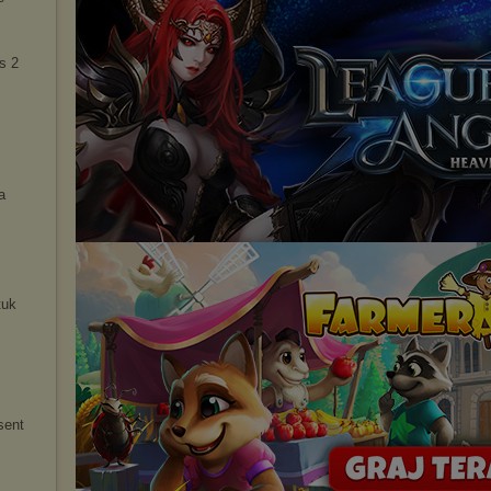
s 2
a
tuk
sent