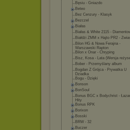
Bęsiu - Gniazdo
Beteo
Bez Cenzury - Klasyk
Bezczel
Białas
Białas & White 2115 - Diamento
Białdżi ZMM x Hajto PR2 - Zwia
Bilon HG & Nowa Ferajna -
Warszawski Rapton
Bilon x Onar - Chryping
Bisz, Kosa - Lata (Wersja reżys
Bober - Przemyślany album
Bogdan Z Grójca - Prywatka U
Dziadka
Bogu - Dzięki
Bonson
BonSoul
Bonus BGC x Bodychrist - Łazar
Hity
Bonus RPK
Borixon
Bosski
BRW - 32
Buczer