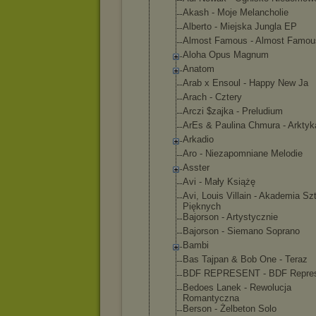
Akash - Moje Melancholie
Alberto - Miejska Jungla EP
Almost Famous - Almost Famou
Aloha Opus Magnum
Anatom
Arab x Ensoul - Happy New Ja
Arach - Cztery
Arczi $zajka - Preludium
ArEs & Paulina Chmura - Arktyk
Arkadio
Aro - Niezapomnia
ne Melodie
Asster
Avi - Mały Książę
Avi, Louis Villain - Akademia Sz
Pięknych
Bajorson - Artystyczni
e
Bajorson - Siemano Soprano
Bambi
Bas Tajpan & Bob One - Teraz
BDF REPRESENT - BDF Repre
Bedoes Lanek - Rewolucja
Romantyczna
Berson - Żelbeton Solo