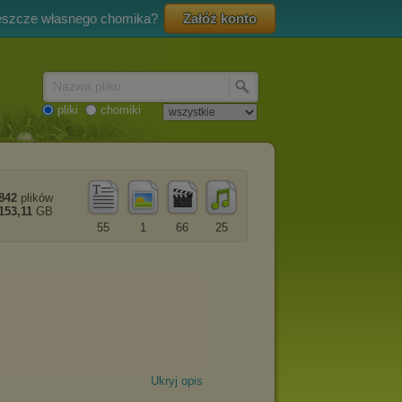
eszcze własnego chomika?
Załóż konto
Nazwa pliku
pliki
chomiki
842
plików
153,11
GB
55
1
66
25
Ukryj opis