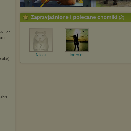
Zaprzyjaźnione i polecane chomiki
(2)
wy Las
stun
Niklot
larenim
erska)
skie