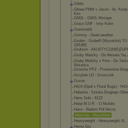
Gibbs
Głowa PMM x Jacon - Ile, Kiedy
Kim
GM2L - GM2L Mixtape
Graco GNF - Inny Kolor
Grammatik
Grimmy - Dead weather
Gruber - GrubeR (Wysokilot) T
GRUBE
Grubson - AKUSTYCZ(NI
E)ZUP
Gruby Mielzky - Do Wesela Się 
Gruby Mielzky x Pers - Do Tańc
Różańca
Grzechu PPZ - Przewrotna Drog
Grzybek LD - Grzesznik
Guzior
H4J4 (Opał x Floral Bugs) - H4J
Hałastra - Sztuka Drugiego Obie
Hans Solo - 8122
Harpi M.U.R. - O Ntufato
Hase - Radom Pół Nocny
Hazzidy - Hazzidiler
Heavyweight - Heavyweight XL
Hemp Gru