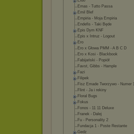
Eldo
Emas - Tutto Passa
Emil Blef
Empiria - Moja Empiria
Endefis - Taki Będe
Epis Dym KNF
Epis x Intruz - Logout
Ero
Ero x Głowa PMM - A B C D
Ero x Kosi - Blackbook
Fabijański - Popiół
Favst, Gibbs - Hample
Fazi
Filipek
Fisz Emade Tworzywo - Numer 
Flint - Ja i rekiny
Floral Bugs
Fokus
Fonos - 11 11 Deluxe
Franek - Dalej
Fu - Personality 2
Fundacja 1 - Poste Restante
Gedz