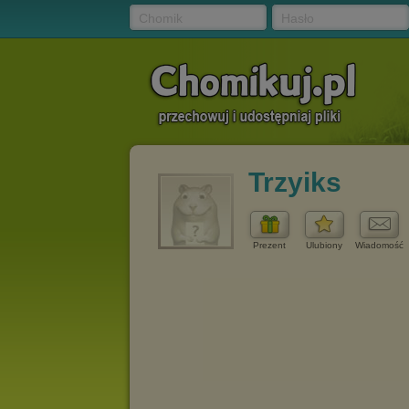
Chomik
Hasło
Trzyiks
Prezent
Ulubiony
Wiadomość