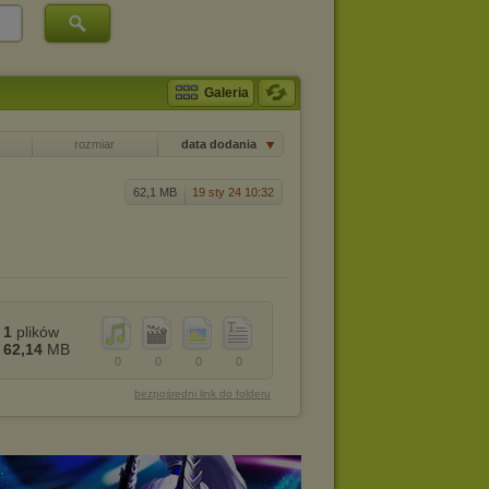
Galeria
rozmiar
data dodania
62,1 MB
19 sty 24 10:32
1
plików
62,14
MB
0
0
0
0
bezpośredni link do folderu