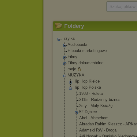
Szukaj plików
Foldery
Trzyiks
Audiobooki
E-booki marketingowe
Filmy
Filmy dokumentalne
moje
MUZYKA
Hip Hop Kielce
Hip Hop Polska
1988 - Ruleta
2115 - Rodzinny biznes
2sty - Mały Książę
52 Dębiec
Abel - Abracham
Abradab Rahim Kleszcz - ARKa
Adamski RW - Droga
Adi Nowak - Ognisko Niedomow