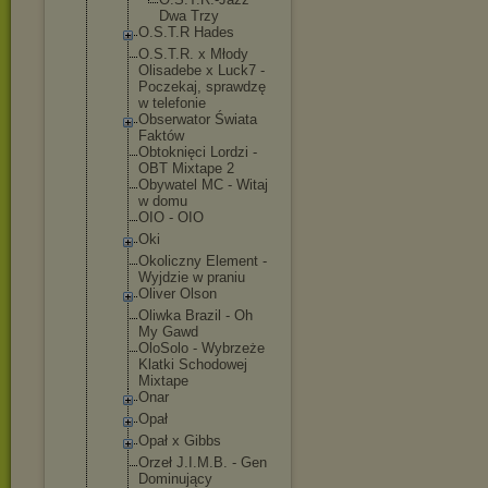
Dwa Trzy
O.S.T.R Hades
O.S.T.R. x Młody
Olisadebe x Luck7 -
Poczekaj, sprawdzę
w telefonie
Obserwator Świata
Faktów
Obtoknięci Lordzi -
OBT Mixtape 2
Obywatel MC - Witaj
w domu
OIO - OIO
Oki
Okoliczny Element -
Wyjdzie w praniu
Oliver Olson
Oliwka Brazil - Oh
My Gawd
OloSolo - Wybrzeże
Klatki Schodowej
Mixtape
Onar
Opał
Opał x Gibbs
Orzeł J.I.M.B. - Gen
Dominujący