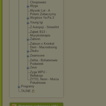
Chropowato
Wyga
Wysoki Lot - A
Potem Zobaczymy
Wzgórze Ya-Pa 3
Young Igi
Z Autopsji - StreetArt
Ząbek B13 -
Muzykoterap
ia
Żabson
Żabson x Kronkel
Dom - Macrodosing
Zbuku
Zeamsone
Zetha - Bohaterowie
Podwórek
Zeus
Zyga WPU -
Refleksje
ŻYTO, Noon - Morza
Południowe
Programy
TAJNE