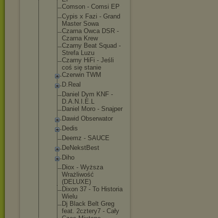
Comson - Comsi EP
Cypis x Fazi - Grand
Master Sowa
Czarna Owca DSR -
Czarna Krew
Czarny Beat Squad -
Strefa Luzu
Czarny HiFi - Jeśli
coś się stanie
Czerwin TWM
D.Real
Daniel Dym KNF -
D.A.N.I.E.L
Daniel Moro - Snajper
Dawid Obserwator
Dedis
Deemz - SAUCE
DeNekstBest
Diho
Diox - Wyższa
Wrażliwość
(DELUXE)
Dixon 37 - To Historia
Wielu
Dj Black Belt Greg
feat. 2cztery7 - Cały