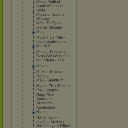
Młody Podtext -
Autor Własnego
Stylu
Molesta - Live in
Warsaw
Moli - To Tylko
Biznes Mixtape
Mops
Mops x DJ Pete -
Eloczterydw
azero
Mor W.A
MoraL - Doliczony
Czas Gry (Mixtape)
Mr. Polska - +48
Mrokas
Mroku - Drobne
zgrzyty
MTZ - Spektrum
Mysza PK x Robson
Pro - Sztama
Nagły Atak
Spawacza -
Szwadron
Kamikadze
Nizioł
Nullizmatyk -
Zabójca Królowej
Nullizmatyk x Filipek