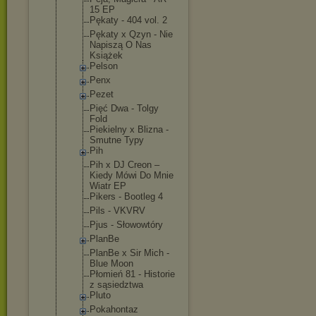
15 EP
Pękaty - 404 vol. 2
Pękaty x Qzyn - Nie
Napiszą O Nas
Książek
Pelson
Penx
Pezet
Pięć Dwa - Tolgy
Fold
Piekielny x Blizna -
Smutne Typy
Pih
Pih x DJ Creon –
Kiedy Mówi Do Mnie
Wiatr EP
Pikers - Bootleg 4
Pils - VKVRV
Pjus - Słowowtóry
PlanBe
PlanBe x Sir Mich -
Blue Moon
Płomień 81 - Historie
z sąsiedztwa
Pluto
Pokahontaz