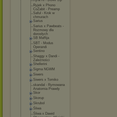
Ryjek x Phono
CoZabit - Preamp
Saful - Krok w
chmurach
Sarius
Sarius x Pawbeats -
Rozmowy dla
dorosłych
SB Maffija
SBT - Modus
Operandi
Sentino
Shaggy x Dandi -
Zależności
Shellerini
Sigma NGWM
Siwers
Siwers x Tomiko
skandal - Rymowana
Anatomia Prawdy
Skor
Skorup
Skrubol
Śliwa
Śliwa x Dawid