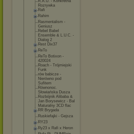
R.A.U. - Konkretna
Rozrywka
Rafi
Rahim
Rasmentalis
m -
Geniusz
Rebel Babel
Ensemble & L.U.C. -
Dialog 2
Rest Dix37
ReTo
ReTo Botixon -
420024
Roach - Trójmiejski
Funk
rów babicze -
Nierówno pod
Sufitem
Równonoc.
Słowiańska Dusza
Rozbójnik Alibaba &
Jan Borysewicz - Bal
Maturalny 3CD flac
RR Brygada
Ruskiefajki - Gejsza
RY23
Ry23 x Rafi x Heron
Ryfa Ri - DUMPzip