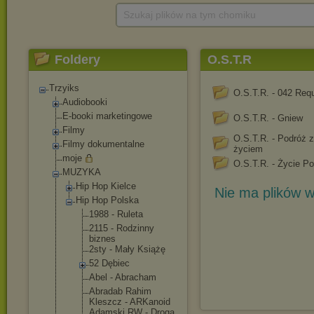
Szukaj plików na tym chomiku
Foldery
O.S.T.R
Trzyiks
O.S.T.R. - 042 Req
Audiobooki
E-booki marketingowe
O.S.T.R. - Gniew
Filmy
O.S.T.R. - Podróż 
Filmy dokumentalne
życiem
moje
O.S.T.R. - Życie Po
MUZYKA
Hip Hop Kielce
Nie ma plików w
Hip Hop Polska
1988 - Ruleta
2115 - Rodzinny
biznes
2sty - Mały Książę
52 Dębiec
Abel - Abracham
Abradab Rahim
Kleszcz - ARKanoid
Adamski RW - Droga