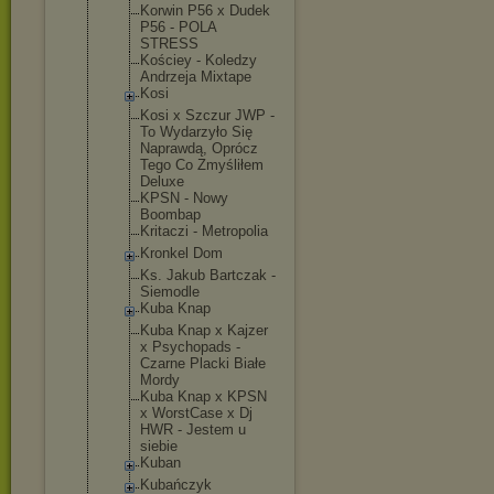
Korwin P56 x Dudek
P56 - POLA
STRESS
Kościey - Koledzy
Andrzeja Mixtape
Kosi
Kosi x Szczur JWP -
To Wydarzyło Się
Naprawdą, Oprócz
Tego Co Zmyśliłem
Deluxe
KPSN - Nowy
Boombap
Kritaczi - Metropolia
Kronkel Dom
Ks. Jakub Bartczak -
Siemodle
Kuba Knap
Kuba Knap x Kajzer
x Psychopads -
Czarne Placki Białe
Mordy
Kuba Knap x KPSN
x WorstCase x Dj
HWR - Jestem u
siebie
Kuban
Kubańczyk