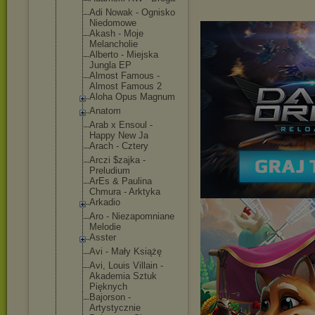
Adi Nowak - Ognisko
Niedomowe
Akash - Moje
Melancholie
Alberto - Miejska
Jungla EP
Almost Famous -
Almost Famous 2
Aloha Opus Magnum
Anatom
Arab x Ensoul -
Happy New Ja
Arach - Cztery
Arczi $zajka -
Preludium
ArEs & Paulina
Chmura - Arktyka
Arkadio
Aro - Niezapomnia
ne
Melodie
Asster
Avi - Mały Książę
Avi, Louis Villain -
Akademia Sztuk
Pięknych
Bajorson -
Artystyczni
e