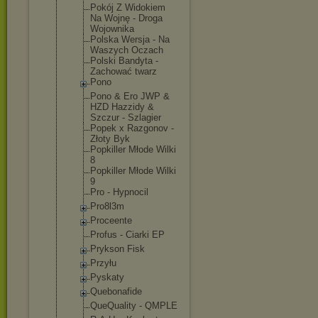
Pokój Z Widokiem
Na Wojnę - Droga
Wojownika
Polska Wersja - Na
Waszych Oczach
Polski Bandyta -
Zachować twarz
Pono
Pono & Ero JWP &
HZD Hazzidy &
Szczur - Szlagier
Popek x Razgonov -
Złoty Byk
Popkiller Młode Wilki
8
Popkiller Młode Wilki
9
Pro - Hypnocil
Pro8l3m
Proceente
Profus - Ciarki EP
Prykson Fisk
Przyłu
Pyskaty
Quebonafide
QueQuality - QMPLE