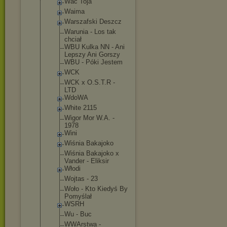
Wac Toja
Waima
Warszafski Deszcz
Warunia - Los tak
chciał
WBU Kulka NN - Ani
Lepszy Ani Gorszy
WBU - Póki Jestem
WCK
WCK x O.S.T.R -
LTD
WdoWA
White 2115
Wigor Mor W.A. -
1978
Wini
Wiśnia Bakajoko
Wiśnia Bakajoko x
Vander - Eliksir
Włodi
Wojtas - 23
Woło - Kto Kiedyś By
Pomyślał
WSRH
Wu - Buc
WWArstwa -