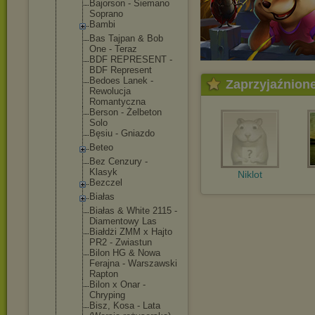
Bajorson - Siemano
Soprano
Bambi
Bas Tajpan & Bob
One - Teraz
BDF REPRESENT -
BDF Represent
Bedoes Lanek -
Zaprzyjaźnion
Rewolucja
Romantyczna
Berson - Żelbeton
Solo
Bęsiu - Gniazdo
Beteo
Bez Cenzury -
Klasyk
Niklot
Bezczel
Białas
Białas & White 2115 -
Diamentowy Las
Białdżi ZMM x Hajto
PR2 - Zwiastun
Bilon HG & Nowa
Ferajna - Warszawski
Rapton
Bilon x Onar -
Chryping
Bisz, Kosa - Lata