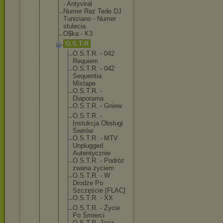
- Antyviral
Numer Raz Tede DJ
Tuniziano - Numer
stulecia
O$ka - K3
O.S.T.R
O.S.T.R. - 042
Requiem
O.S.T.R. - 042
Sequenti
a
Mixtape
O.S.T.R. -
Diaporam
a
O.S.T.R. - Gniew
O.S.T.R. -
Instukcj
a Obsługi
Świrów
O.S.T.R. - MTV
Unplugge
d
Autentyc
znie
O.S.T.R. - Podróż
zwana życiem
O.S.T.R. - W
Drodze Po
Szczęści
e [FLAC]
O.S.T.R. - XX
O.S.T.R. - Życie
Po Śmierci
O.S.T.R.
-Jazz