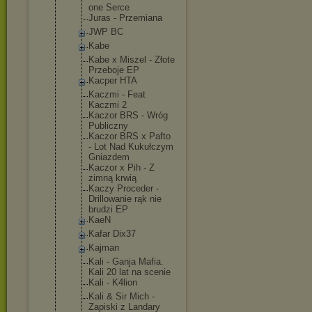
one Serce
Juras - Przemiana
JWP BC
Kabe
Kabe x Miszel - Złote
Przeboje EP
Kacper HTA
Kaczmi - Feat
Kaczmi 2
Kaczor BRS - Wróg
Publiczny
Kaczor BRS x Pafto
- Lot Nad Kukułczym
Gniazdem
Kaczor x Pih - Z
zimną krwią
Kaczy Proceder -
Drillowanie rąk nie
brudzi EP
KaeN
Kafar Dix37
Kajman
Kali - Ganja Mafia.
Kali 20 lat na scenie
Kali - K4lion
Kali & Sir Mich -
Zapiski z Landary