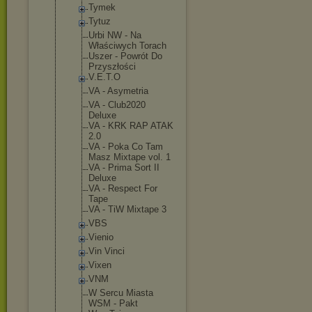
Tymek
Tytuz
Urbi NW - Na
Właściwych Torach
Uszer - Powrót Do
Przyszłości
V.E.T.O
VA - Asymetria
VA - Club2020
Deluxe
VA - KRK RAP ATAK
2.0
VA - Poka Co Tam
Masz Mixtape vol. 1
VA - Prima Sort II
Deluxe
VA - Respect For
Tape
VA - TiW Mixtape 3
VBS
Vienio
Vin Vinci
Vixen
VNM
W Sercu Miasta
WSM - Pakt