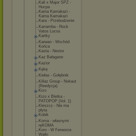
Kali x Major SPZ -
Hucpa
Kama Kamakazi -
Kama Kamakazi
Kara - Przebudzeni
e
Karramba - Rock
Vatos Locos
Kartky
Karwan - Wschód
Końca
Kasta - Nestor
Kaz Bałagane
Kazior
Kękę
Kiełas - Gołębnik
Killaz Group - Nokaut
(Reedycja)
Kizo
Kizo x Bletka -
PATOPOP (Vol. 1)
Kleszcz - Nie ma
płyta
Kobik
Koma - własnymi
ręKOMA
Koro - W Ferworze
Walki