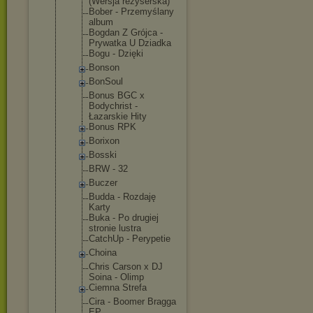
(Wersja reżyserska)
Bober - Przemyślany
album
Bogdan Z Grójca -
Prywatka U Dziadka
Bogu - Dzięki
Bonson
BonSoul
Bonus BGC x
Bodychrist -
Łazarskie Hity
Bonus RPK
Borixon
Bosski
BRW - 32
Buczer
Budda - Rozdaję
Karty
Buka - Po drugiej
stronie lustra
CatchUp - Perypetie
Choina
Chris Carson x DJ
Soina - Olimp
Ciemna Strefa
Cira - Boomer Bragga
EP