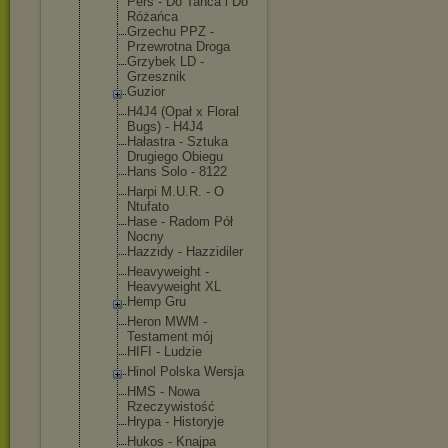
Pers - Do Tańca i Do
Różańca
Grzechu PPZ -
Przewrotna Droga
Grzybek LD -
Grzesznik
Guzior
H4J4 (Opał x Floral
Bugs) - H4J4
Hałastra - Sztuka
Drugiego Obiegu
Hans Solo - 8122
Harpi M.U.R. - O
Ntufato
Hase - Radom Pół
Nocny
Hazzidy - Hazzidiler
Heavyweight -
Heavyweight XL
Hemp Gru
Heron MWM -
Testament mój
HIFI - Ludzie
Hinol Polska Wersja
HMS - Nowa
Rzeczywisto
ść
Hrypa - Historyje
Hukos - Knajpa