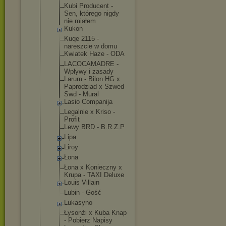
Kubi Producent -
Sen, którego nigdy
nie miałem
Kukon
Kuqe 2115 -
nareszcie w domu
Kwiatek Haze - ODA
LACOCAMADRE -
Wpływy i zasady
Larum - Bilon HG x
Paprodziad x Szwed
Swd - Mural
Lasio Companija
Legalnie x Kriso -
Profit
Lewy BRD - B.R.Z.P
Lipa
Liroy
Łona
Łona x Konieczny x
Krupa - TAXI Deluxe
Louis Villain
Lubin - Gość
Lukasyno
Łysonżi x Kuba Knap
- Pobierz Napisy