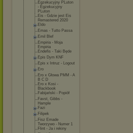
Egzekucyjny PLuton
- Egzekucyjny
PLuton
Eis - Gdzie jest Eis
Remastered 2020
Eldo
Emas - Tutto Passa
Emil Blef
Empiria - Moja
Empiria
Endefis - Taki Będe
Epis Dym KNF
Epis x Intruz - Logout
Ero
Ero x Głowa PMM - A
B C D
Ero x Kosi -
Blackbook
Fabijański - Popiół
Favst, Gibbs -
Hample
Fazi
Filipek
Fisz Emade
Tworzywo - Numer 1
Flint - Ja i rekiny