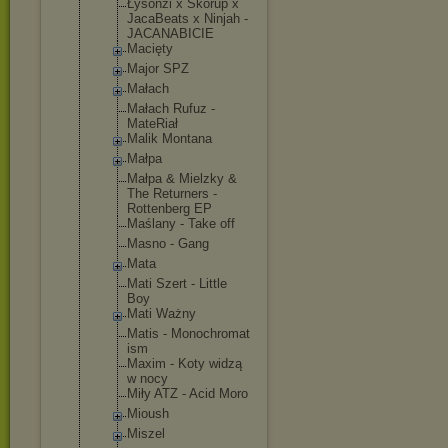
Łysonżi x Skorup x
JacaBeats x Ninjah -
JACANABICIE
Macięty
Major SPZ
Małach
Małach Rufuz -
MateRiał
Malik Montana
Małpa
Małpa & Mielzky &
The Returners -
Rottenberg EP
Maślany - Take off
Masno - Gang
Mata
Mati Szert - Little
Boy
Mati Ważny
Matis - Monochromat
ism
Maxim - Koty widzą
w nocy
Miły ATZ - Acid Moro
Mioush
Miszel