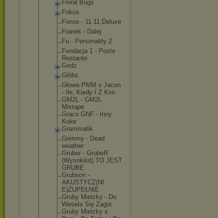
Floral Bugs
Fokus
Fonos - 11 11 Deluxe
Franek - Dalej
Fu - Personality 2
Fundacja 1 - Poste
Restante
Gedz
Gibbs
Głowa PMM x Jacon
- Ile, Kiedy I Z Kim
GM2L - GM2L
Mixtape
Graco GNF - Inny
Kolor
Grammatik
Grimmy - Dead
weather
Gruber - GrubeR
(Wysokilot) TO JEST
GRUBE
Grubson -
AKUSTYCZ(NI
E)ZUPEŁNIE
Gruby Mielzky - Do
Wesela Się Zagoi
Gruby Mielzky x