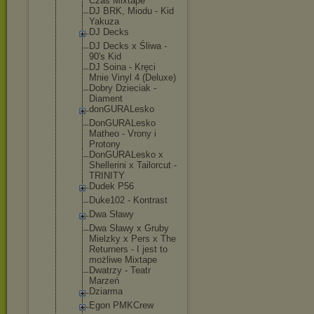
Czas Mixtape
DJ BRK, Miodu - Kid
Yakuza
DJ Decks
DJ Decks x Śliwa -
90's Kid
DJ Soina - Kręci
Mnie Vinyl 4 (Deluxe)
Dobry Dzieciak -
Diament
donGURALesk
o
DonGURALesk
o
Matheo - Vrony i
Protony
DonGURALesk
o x
Shellerini x Tailorcut -
TRINITY
Dudek P56
Duke102 - Kontrast
Dwa Sławy
Dwa Sławy x Gruby
Mielzky x Pers x The
Returners - I jest to
możliwe Mixtape
Dwatrzy - Teatr
Marzeń
Dziarma
Egon PMKCrew