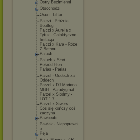
Ostry Bezimienni
Otsochodzi
Oxon - Lifter
Pajczi - Próżnia
Bootleg
Pajczi x Aurelia x
Tytuz - Galaktyczna
Imitacja
Pajczi x Kara - Róże
Z Betonu
Paluch
Paluch x Słoń -
Pośród Hien
Parias - Parias
Parzel - Oddech za
Oddech
Parzel x DJ Mariano
MBH - Paradygmat
Parzel x Siódmy -
LOT 1.7
Parzel x Siwers -
Coś się kończy coś
zaczyna
Pawbeats
Pawlak - Niepoprawni
e
Peja
Peja, Magiera - AR-