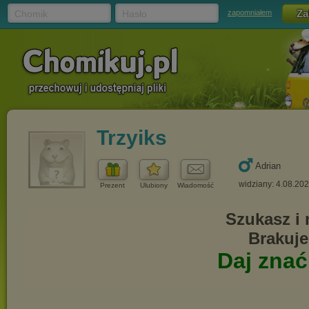
Chomik
Hasło
zapomniałem
Trzyiks
Adrian
widziany: 4.08.20
Prezent
Ulubiony
Wiadomość