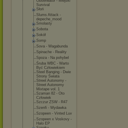
Obserwator - Miejski
Survival
Słoń
Slums Attack -
depeche_moo
d
Smolasty
Sobota
Sokół
Somp
Sova - Wagabunda
Spinache - Reality
Spoza - Na pohybel
Śruba WBC - Warto
Być Człowiekiem
Steel Banging - Dwie
Strony Świata
Street Autonomy -
Street Autonomy
Mixtape vol. 1
Szaman 82 - Oto
Człowiek
Szczur ZSW - R47
Szenfi - Wydawka
Szopeen - Vinted Luv
Szopeen x Voskovy -
Halo EP
Szpaku