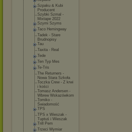
Szpaku & Kubi
Producent
Szybki Szmal -
Mixtape 2022
Szymi Szyms
Taco Hemingway
Tadek - Stare
Brudnopisy
Tau
Taxita - Real
Tede
Ten Typ Mes
Te-Tris
The Returners -
Nowa Stara Szkoła
Toczka Crew - Z krwi
i kości
Tomasz Andersen -
Wbrew Wskazówkom
Tomiko -
Świadomość
TPS
TPS x Wieszak -
Tuptuś i Wieszak
Trill Pem
Trzeci Wymiar