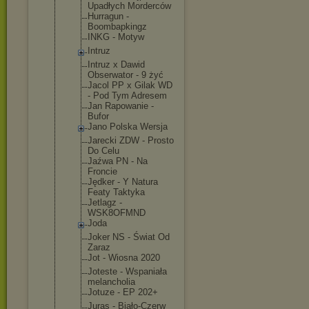
Upadłych Morderców
Hurragun -
Boombapking
z
INKG - Motyw
Intruz
Intruz x Dawid
Obserwator - 9 żyć
Jacol PP x Gilak WD
- Pod Tym Adresem
Jan Rapowanie -
Bufor
Jano Polska Wersja
Jarecki ZDW - Prosto
Do Celu
Jaźwa PN - Na
Froncie
Jędker - Y Natura
Featy Taktyka
Jetlagz -
WSK8OFMND
Joda
Joker NS - Świat Od
Zaraz
Jot - Wiosna 2020
Joteste - Wspaniała
melancholia
Jotuze - EP 202+
Juras - Biało-Czerw