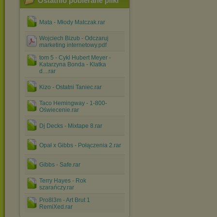
Ostatnio pobierane pliki
Mata - Młody Matczak.rar
Wojciech Bizub - Odczaruj
marketing internetowy.pdf
tom 5 - Cykl Hubert Meyer -
Katarzyna Bonda - Klatka
d....rar
Kizo - Ostatni Taniec.rar
Taco Hemingway - 1-800-
Oświecenie.rar
Dj Decks - Mixtape 8.rar
Opał x Gibbs - Połączenia 2.rar
Gibbs - Safe.rar
Terry Hayes - Rok
szarańczy.rar
Pro8l3m - Art Brut 1
RemiXed.rar