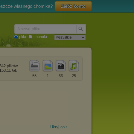
eszcze własnego chomika?
Załóż konto
Nazwa pliku
pliki
chomiki
842
plików
153,11
GB
55
1
66
25
Ukryj opis