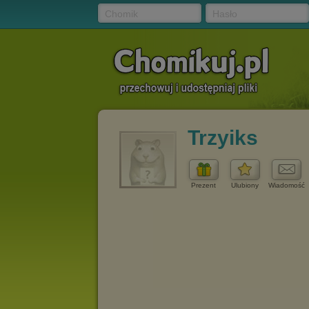
Chomik
Hasło
Trzyiks
Prezent
Ulubiony
Wiadomość