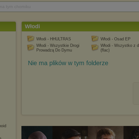
 na tym chomiku
Włodi
Włodi - HHULTRAS
Włodi - Osad EP
Włodi - Wszystkie Drogi
Włodi - Wszystko z
Prowadzą Do Dymu
(flac)
Nie ma plików w tym folderze
noid
e