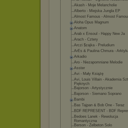
Akash - Moje Melancholie
Alberto - Miejska Jungla EP
Almost Famous - Almost Famou
Aloha Opus Magnum
Anatom
Arab x Ensoul - Happy New Ja
Arach - Cztery
Arczi $zajka - Preludium
ArEs & Paulina Chmura - Arktyk
Arkadio
Aro - Niezapomnia
ne Melodie
Asster
Avi - Mały Książę
Avi, Louis Villain - Akademia Sz
Pięknych
Bajorson - Artystyczni
e
Bajorson - Siemano Soprano
Bambi
Bas Tajpan & Bob One - Teraz
BDF REPRESENT - BDF Repre
Bedoes Lanek - Rewolucja
Romantyczna
Berson - Żelbeton Solo