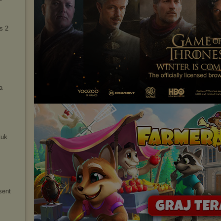
s 2
a
tuk
sent