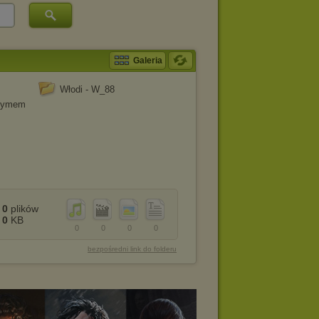
Galeria
Włodi - W_88
 dymem
0
plików
0
KB
0
0
0
0
bezpośredni link do folderu