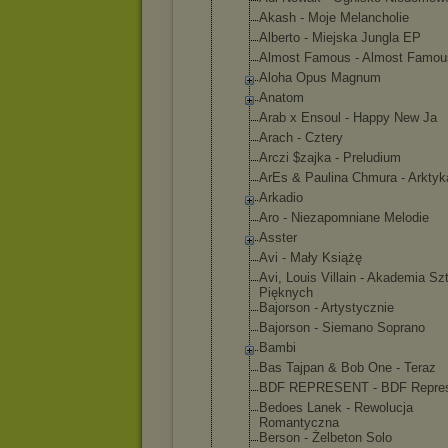
Akash - Moje Melancholie
Alberto - Miejska Jungla EP
Almost Famous - Almost Famou
Aloha Opus Magnum
Anatom
Arab x Ensoul - Happy New Ja
Arach - Cztery
Arczi $zajka - Preludium
ArEs & Paulina Chmura - Arktyk
Arkadio
Aro - Niezapomnia
ne Melodie
Asster
Avi - Mały Książę
Avi, Louis Villain - Akademia Sz
Pięknych
Bajorson - Artystyczni
e
Bajorson - Siemano Soprano
Bambi
Bas Tajpan & Bob One - Teraz
BDF REPRESENT - BDF Repre
Bedoes Lanek - Rewolucja
Romantyczna
Berson - Żelbeton Solo