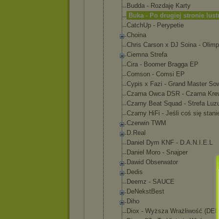
Budda - Rozdaję Karty
Buka - Po drugiej stronie lust
CatchUp - Perypetie
Choina
Chris Carson x DJ Soina - Olimp
Ciemna Strefa
Cira - Boomer Bragga EP
Comson - Comsi EP
Cypis x Fazi - Grand Master So
Czarna Owca DSR - Czarna Kre
Czarny Beat Squad - Strefa Luz
Czarny HiFi - Jeśli coś się stani
Czerwin TWM
D.Real
Daniel Dym KNF - D.A.N.I.E.L
Daniel Moro - Snajper
Dawid Obserwator
Dedis
Deemz - SAUCE
DeNekstBest
Diho
Diox - Wyższa Wrażliwość (DE