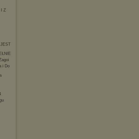
 I Z
O JEST
EŁNIE
Zagoi
a i Do
a
4
gu