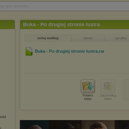
 na tym chomiku
Buka - Po drugiej stronie lustra
sortuj według:
nazwa
typ pliku
Buka - Po drugiej stronie lustra
.rar
Pobierz
Zachomikuj
folder
folder
noid
e