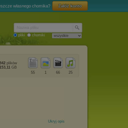
eszcze własnego chomika?
Załóż konto
Nazwa pliku
pliki
chomiki
842
plików
153,11
GB
55
1
66
25
Ukryj opis