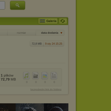
Galeria
rozmiar
data dodania
72,8 MB
9 sty 24 15:25
1
plików
72,79
MB
0
0
0
0
bezpośredni link do folderu