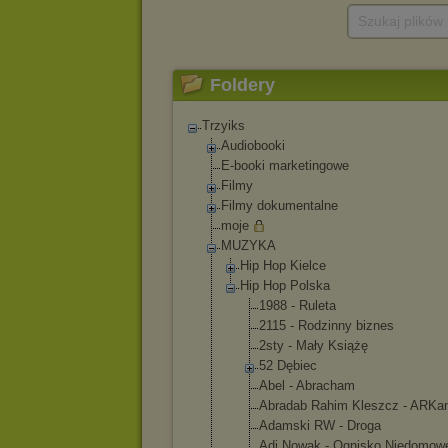
Szukaj plików
Foldery
Trzyiks
Audiobooki
E-booki marketingowe
Filmy
Filmy dokumentalne
moje
MUZYKA
Hip Hop Kielce
Hip Hop Polska
1988 - Ruleta
2115 - Rodzinny biznes
2sty - Mały Książę
52 Dębiec
Abel - Abracham
Abradab Rahim Kleszcz - ARKa
Adamski RW - Droga
Adi Nowak - Ognisko Niedomow