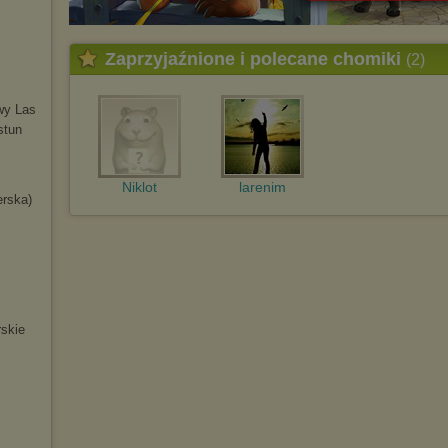
Zaprzyjaźnione i polecane chomiki
(2)
wy Las
stun
Niklot
larenim
erska)
skie