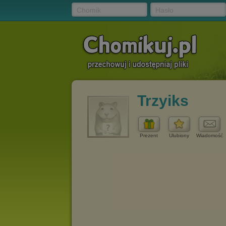
Chomik
Hasło
Trzyiks
Prezent
Ulubiony
Wiadomość