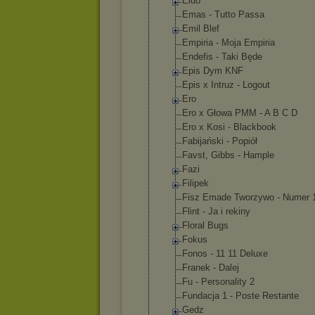
Eldo
Emas - Tutto Passa
Emil Blef
Empiria - Moja Empiria
Endefis - Taki Będe
Epis Dym KNF
Epis x Intruz - Logout
Ero
Ero x Głowa PMM - A B C D
Ero x Kosi - Blackbook
Fabijański - Popiół
Favst, Gibbs - Hample
Fazi
Filipek
Fisz Emade Tworzywo - Numer 
Flint - Ja i rekiny
Floral Bugs
Fokus
Fonos - 11 11 Deluxe
Franek - Dalej
Fu - Personality 2
Fundacja 1 - Poste Restante
Gedz