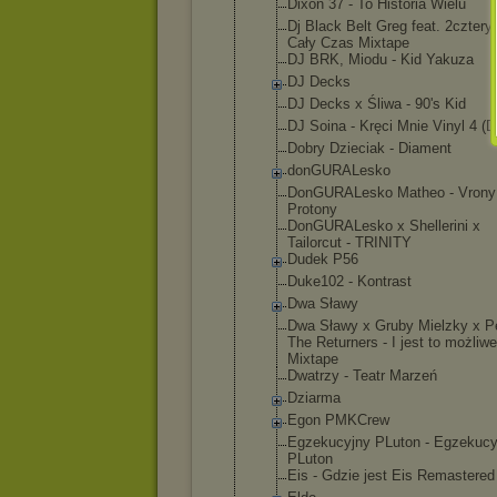
Dixon 37 - To Historia Wielu
Dj Black Belt Greg feat. 2cztery7
Cały Czas Mixtape
DJ BRK, Miodu - Kid Yakuza
DJ Decks
DJ Decks x Śliwa - 90's Kid
DJ Soina - Kręci Mnie Vinyl 4 (D
Dobry Dzieciak - Diament
donGURALesk
o
DonGURALesk
o Matheo - Vrony
Protony
DonGURALesk
o x Shellerini x
Tailorcut - TRINITY
Dudek P56
Duke102 - Kontrast
Dwa Sławy
Dwa Sławy x Gruby Mielzky x P
The Returners - I jest to możliwe
Mixtape
Dwatrzy - Teatr Marzeń
Dziarma
Egon PMKCrew
Egzekucyjny PLuton - Egzekucy
PLuton
Eis - Gdzie jest Eis Remastered