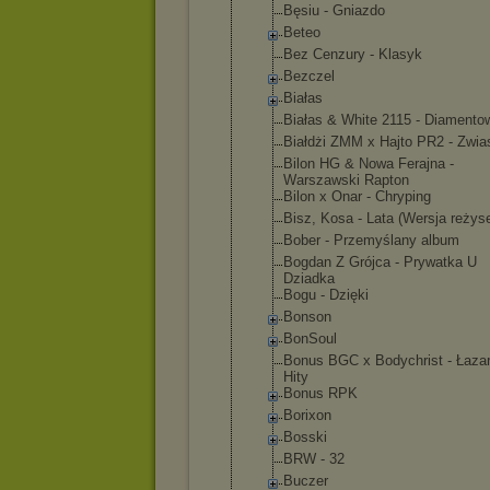
Bęsiu - Gniazdo
Beteo
Bez Cenzury - Klasyk
Bezczel
Białas
Białas & White 2115 - Diamento
Białdżi ZMM x Hajto PR2 - Zwia
Bilon HG & Nowa Ferajna -
Warszawski Rapton
Bilon x Onar - Chryping
Bisz, Kosa - Lata (Wersja reżys
Bober - Przemyślany album
Bogdan Z Grójca - Prywatka U
Dziadka
Bogu - Dzięki
Bonson
BonSoul
Bonus BGC x Bodychrist - Łazar
Hity
Bonus RPK
Borixon
Bosski
BRW - 32
Buczer