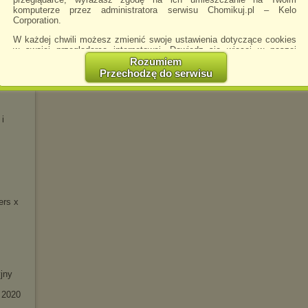
komputerze przez administratora serwisu Chomikuj.pl – Kelo
 -
Corporation.
W każdej chwili możesz zmienić swoje ustawienia dotyczące cookies
w swojej przeglądarce internetowej. Dowiedz się więcej w naszej
Polityce Prywatności -
http://chomikuj.pl/PolitykaPrywatnosci.aspx
.
Rozumiem
Przechodzę do serwisu
eluxe)
Jednocześnie informujemy że zmiana ustawień przeglądarki może
spowodować ograniczenie korzystania ze strony Chomikuj.pl.
W przypadku braku twojej zgody na akceptację cookies niestety
 i
prosimy o opuszczenie serwisu chomikuj.pl.
Wykorzystanie plików cookies
przez
Zaufanych Partnerów
(dostosowanie reklam do Twoich potrzeb, analiza skuteczności działań
marketingowych).
Wyrażenie sprzeciwu spowoduje, że wyświetlana Ci reklama nie
będzie dopasowana do Twoich preferencji, a będzie to reklama
wyświetlona przypadkowo.
ers x
Istnieje możliwość zmiany ustawień przeglądarki internetowej w
sposób uniemożliwiający przechowywanie plików cookies na
urządzeniu końcowym. Można również usunąć pliki cookies,
dokonując odpowiednich zmian w ustawieniach przeglądarki
internetowej.
jny
Pełną informację na ten temat znajdziesz pod adresem
http://chomikuj.pl/PolitykaPrywatnosci.aspx
.
 2020