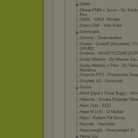
Gibbs
Głowa PMM x Jacon - Ile, Kiedy
Kim
GM2L - GM2L Mixtape
Graco GNF - Inny Kolor
Grammatik
Grimmy - Dead weather
Gruber - GrubeR (Wysokilot) T
GRUBE
Grubson - AKUSTYCZ(NI
E)ZUP
Gruby Mielzky - Do Wesela Się 
Gruby Mielzky x Pers - Do Tańc
Różańca
Grzechu PPZ - Przewrotna Drog
Grzybek LD - Grzesznik
Guzior
H4J4 (Opał x Floral Bugs) - H4J
Hałastra - Sztuka Drugiego Obie
Hans Solo - 8122
Harpi M.U.R. - O Ntufato
Hase - Radom Pół Nocny
Hazzidy - Hazzidiler
Heavyweight - Heavyweight XL
Hemp Gru