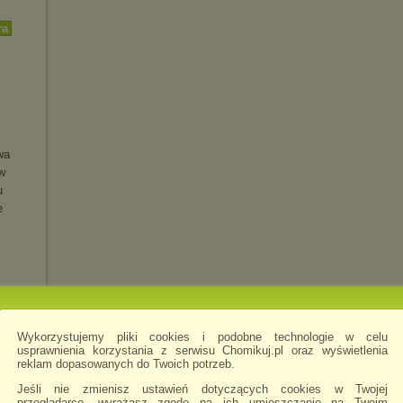
ra
wa
w
u
e
Wykorzystujemy pliki cookies i podobne technologie w celu
usprawnienia korzystania z serwisu Chomikuj.pl oraz wyświetlenia
reklam dopasowanych do Twoich potrzeb.
LUXE)
Jeśli nie zmienisz ustawień dotyczących cookies w Twojej
przeglądarce, wyrażasz zgodę na ich umieszczanie na Twoim