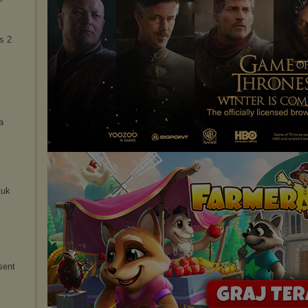
s 2
a
tuk
sent