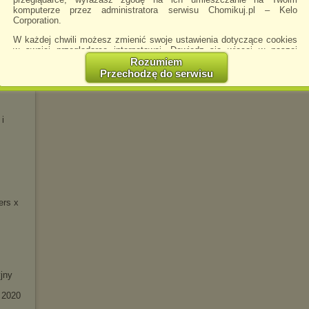
komputerze przez administratora serwisu Chomikuj.pl – Kelo
 -
Corporation.
W każdej chwili możesz zmienić swoje ustawienia dotyczące cookies
w swojej przeglądarce internetowej. Dowiedz się więcej w naszej
Polityce Prywatności -
http://chomikuj.pl/PolitykaPrywatnosci.aspx
.
Rozumiem
Przechodzę do serwisu
eluxe)
Jednocześnie informujemy że zmiana ustawień przeglądarki może
spowodować ograniczenie korzystania ze strony Chomikuj.pl.
W przypadku braku twojej zgody na akceptację cookies niestety
 i
prosimy o opuszczenie serwisu chomikuj.pl.
Wykorzystanie plików cookies
przez
Zaufanych Partnerów
(dostosowanie reklam do Twoich potrzeb, analiza skuteczności działań
marketingowych).
Wyrażenie sprzeciwu spowoduje, że wyświetlana Ci reklama nie
będzie dopasowana do Twoich preferencji, a będzie to reklama
wyświetlona przypadkowo.
ers x
Istnieje możliwość zmiany ustawień przeglądarki internetowej w
sposób uniemożliwiający przechowywanie plików cookies na
urządzeniu końcowym. Można również usunąć pliki cookies,
dokonując odpowiednich zmian w ustawieniach przeglądarki
internetowej.
jny
Pełną informację na ten temat znajdziesz pod adresem
http://chomikuj.pl/PolitykaPrywatnosci.aspx
.
 2020