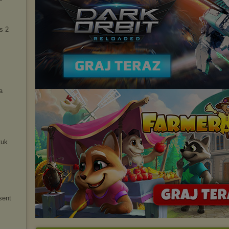
s 2
a
tuk
sent