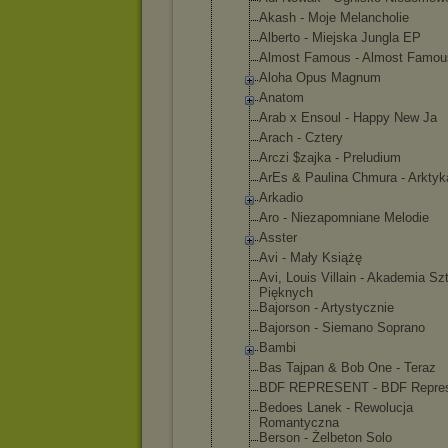
Akash - Moje Melancholie
Alberto - Miejska Jungla EP
Almost Famous - Almost Famou
Aloha Opus Magnum
Anatom
Arab x Ensoul - Happy New Ja
Arach - Cztery
Arczi $zajka - Preludium
ArEs & Paulina Chmura - Arktyk
Arkadio
Aro - Niezapomnia
ne Melodie
Asster
Avi - Mały Książę
Avi, Louis Villain - Akademia Sz
Pięknych
Bajorson - Artystyczni
e
Bajorson - Siemano Soprano
Bambi
Bas Tajpan & Bob One - Teraz
BDF REPRESENT - BDF Repre
Bedoes Lanek - Rewolucja
Romantyczna
Berson - Żelbeton Solo