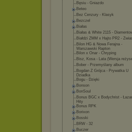
Bęsiu - Gniazdo
Beteo
Bez Cenzury - Klasyk
Bezczel
Białas
Białas & White 2115 - Diamento
Białdżi ZMM x Hajto PR2 - Zwia
Bilon HG & Nowa Ferajna -
Warszawski Rapton
Bilon x Onar - Chryping
Bisz, Kosa - Lata (Wersja reżys
Bober - Przemyślany album
Bogdan Z Grójca - Prywatka U
Dziadka
Bogu - Dzięki
Bonson
BonSoul
Bonus BGC x Bodychrist - Łazar
Hity
Bonus RPK
Borixon
Bosski
BRW - 32
Buczer