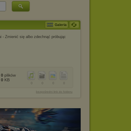
Galeria
i - Zmienić się albo zdechnąć próbując
0
plików
0
KB
0
0
0
0
bezpośredni link do folderu