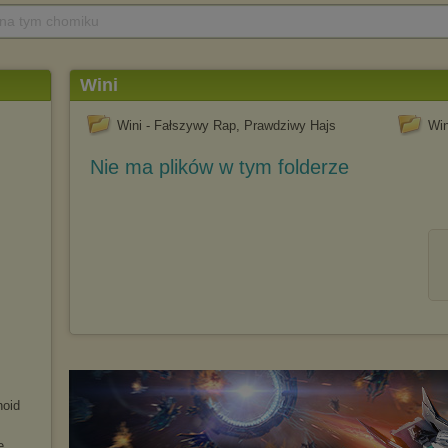
 na tym chomiku
Wini
Wini - Fałszywy Rap, Prawdziwy Hajs
Win
Nie ma plików w tym folderze
noid
e