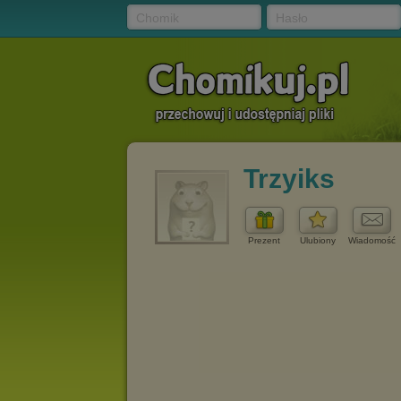
Chomik
Hasło
Trzyiks
Prezent
Ulubiony
Wiadomość