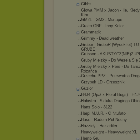
Gibbs
Głowa PMM x Jacon - Ile, Kiedy
Kim
GM2L - GM2L Mixtape
Graco GNF - Inny Kolor
Grammatik
Grimmy - Dead weather
Gruber - GrubeR (Wysokilot) T
GRUBE
Grubson - AKUSTYCZ(NI
E)ZUP
Gruby Mielzky - Do Wesela Się 
Gruby Mielzky x Pers - Do Tańc
Różańca
Grzechu PPZ - Przewrotna Drog
Grzybek LD - Grzesznik
Guzior
H4J4 (Opał x Floral Bugs) - H4J
Hałastra - Sztuka Drugiego Obie
Hans Solo - 8122
Harpi M.U.R. - O Ntufato
Hase - Radom Pół Nocny
Hazzidy - Hazzidiler
Heavyweight - Heavyweight XL
Hemp Gru