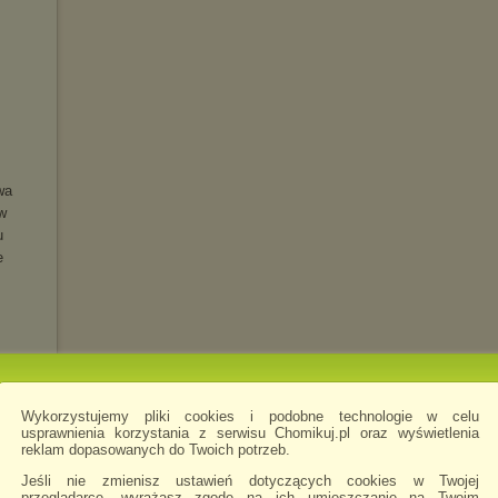
wa
w
u
e
Wykorzystujemy pliki cookies i podobne technologie w celu
usprawnienia korzystania z serwisu Chomikuj.pl oraz wyświetlenia
reklam dopasowanych do Twoich potrzeb.
LUXE)
Jeśli nie zmienisz ustawień dotyczących cookies w Twojej
przeglądarce, wyrażasz zgodę na ich umieszczanie na Twoim