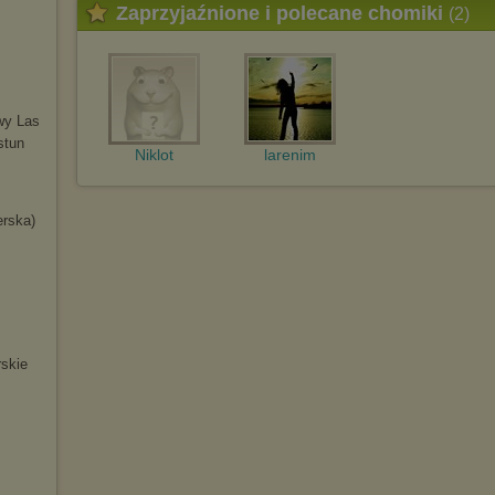
Zaprzyjaźnione i polecane chomiki
(2)
wy Las
stun
Niklot
larenim
erska)
skie