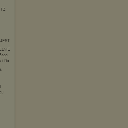
 I Z
O JEST
EŁNIE
Zagoi
a i Do
a
4
gu