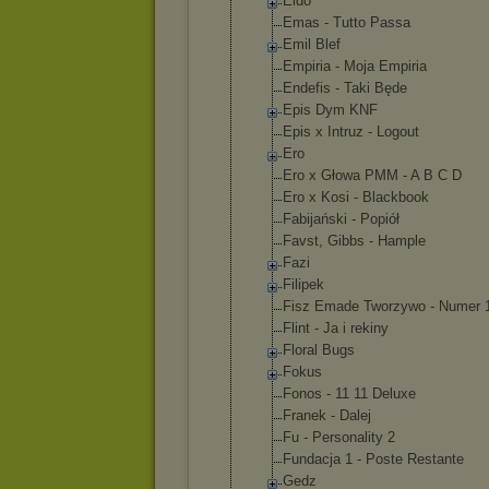
Eldo
Emas - Tutto Passa
Emil Blef
Empiria - Moja Empiria
Endefis - Taki Będe
Epis Dym KNF
Epis x Intruz - Logout
Ero
Ero x Głowa PMM - A B C D
Ero x Kosi - Blackbook
Fabijański - Popiół
Favst, Gibbs - Hample
Fazi
Filipek
Fisz Emade Tworzywo - Numer 
Flint - Ja i rekiny
Floral Bugs
Fokus
Fonos - 11 11 Deluxe
Franek - Dalej
Fu - Personality 2
Fundacja 1 - Poste Restante
Gedz