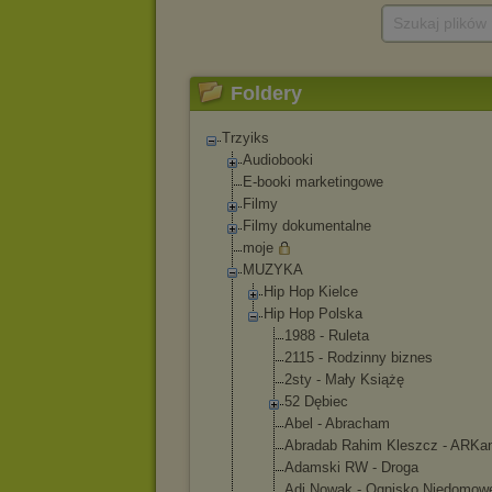
Szukaj plików
Foldery
Trzyiks
Audiobooki
E-booki marketingowe
Filmy
Filmy dokumentalne
moje
MUZYKA
Hip Hop Kielce
Hip Hop Polska
1988 - Ruleta
2115 - Rodzinny biznes
2sty - Mały Książę
52 Dębiec
Abel - Abracham
Abradab Rahim Kleszcz - ARKa
Adamski RW - Droga
Adi Nowak - Ognisko Niedomow