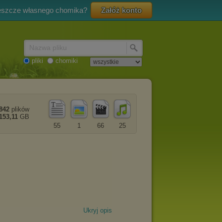
eszcze własnego chomika?
Załóż konto
Nazwa pliku
pliki
chomiki
842
plików
153,11
GB
55
1
66
25
Ukryj opis