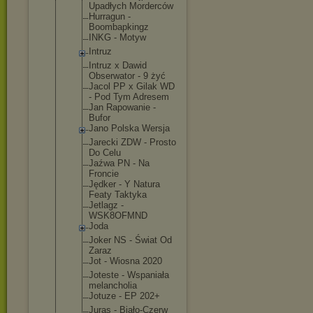
Upadłych Morderców
Hurragun -
Boombapking
z
INKG - Motyw
Intruz
Intruz x Dawid
Obserwator - 9 żyć
Jacol PP x Gilak WD
- Pod Tym Adresem
Jan Rapowanie -
Bufor
Jano Polska Wersja
Jarecki ZDW - Prosto
Do Celu
Jaźwa PN - Na
Froncie
Jędker - Y Natura
Featy Taktyka
Jetlagz -
WSK8OFMND
Joda
Joker NS - Świat Od
Zaraz
Jot - Wiosna 2020
Joteste - Wspaniała
melancholia
Jotuze - EP 202+
Juras - Biało-Czerw