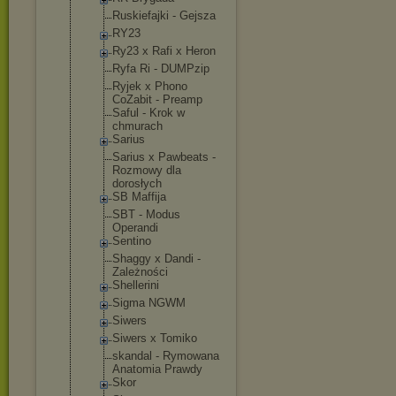
Ruskiefajki - Gejsza
RY23
Ry23 x Rafi x Heron
Ryfa Ri - DUMPzip
Ryjek x Phono
CoZabit - Preamp
Saful - Krok w
chmurach
Sarius
Sarius x Pawbeats -
Rozmowy dla
dorosłych
SB Maffija
SBT - Modus
Operandi
Sentino
Shaggy x Dandi -
Zależności
Shellerini
Sigma NGWM
Siwers
Siwers x Tomiko
skandal - Rymowana
Anatomia Prawdy
Skor