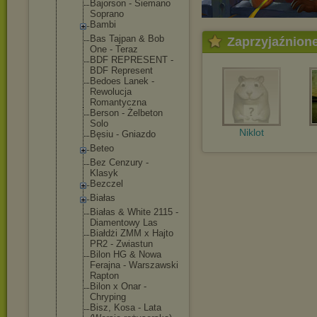
Bajorson - Siemano
Soprano
Bambi
Bas Tajpan & Bob
Zaprzyjaźnion
One - Teraz
BDF REPRESENT -
BDF Represent
Bedoes Lanek -
Rewolucja
Romantyczna
Berson - Żelbeton
Solo
Niklot
Bęsiu - Gniazdo
Beteo
Bez Cenzury -
Klasyk
Bezczel
Białas
Białas & White 2115 -
Diamentowy Las
Białdżi ZMM x Hajto
PR2 - Zwiastun
Bilon HG & Nowa
Ferajna - Warszawski
Rapton
Bilon x Onar -
Chryping
Bisz, Kosa - Lata