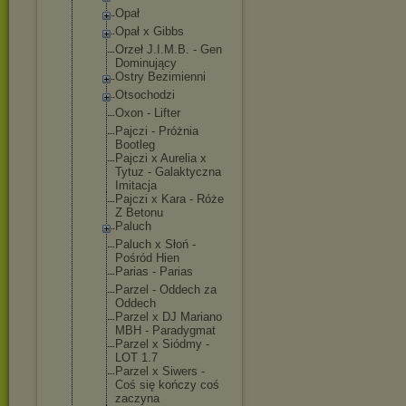
Opał
Opał x Gibbs
Orzeł J.I.M.B. - Gen
Dominujący
Ostry Bezimienni
Otsochodzi
Oxon - Lifter
Pajczi - Próżnia
Bootleg
Pajczi x Aurelia x
Tytuz - Galaktyczna
Imitacja
Pajczi x Kara - Róże
Z Betonu
Paluch
Paluch x Słoń -
Pośród Hien
Parias - Parias
Parzel - Oddech za
Oddech
Parzel x DJ Mariano
MBH - Paradygmat
Parzel x Siódmy -
LOT 1.7
Parzel x Siwers -
Coś się kończy coś
zaczyna