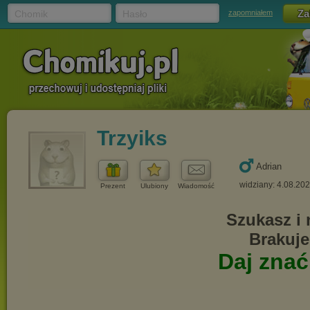
Chomik
Hasło
zapomniałem
Trzyiks
Adrian
widziany: 4.08.20
Prezent
Ulubiony
Wiadomość