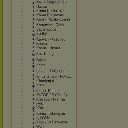
Kali x Major SPZ -
Hucpa
Kama Kamakazi -
Kama Kamakazi
Kara - Przebudzeni
e
Karramba - Rock
Vatos Locos
Kartky
Karwan - Wschód
Końca
Kasta - Nestor
Kaz Bałagane
Kazior
Kękę
Kiełas - Gołębnik
Killaz Group - Nokaut
(Reedycja)
Kizo
Kizo x Bletka -
PATOPOP (Vol. 1)
Kleszcz - Nie ma
płyta
Kobik
Koma - własnymi
ręKOMA
Koro - W Ferworze
Walki