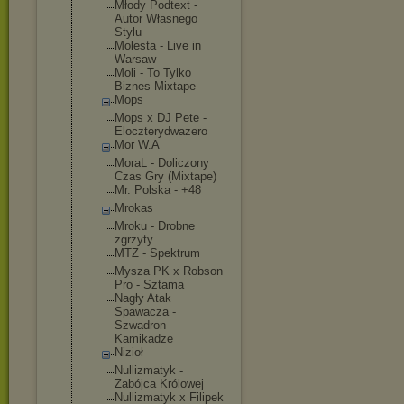
Młody Podtext -
Autor Własnego
Stylu
Molesta - Live in
Warsaw
Moli - To Tylko
Biznes Mixtape
Mops
Mops x DJ Pete -
Eloczterydw
azero
Mor W.A
MoraL - Doliczony
Czas Gry (Mixtape)
Mr. Polska - +48
Mrokas
Mroku - Drobne
zgrzyty
MTZ - Spektrum
Mysza PK x Robson
Pro - Sztama
Nagły Atak
Spawacza -
Szwadron
Kamikadze
Nizioł
Nullizmatyk -
Zabójca Królowej
Nullizmatyk x Filipek