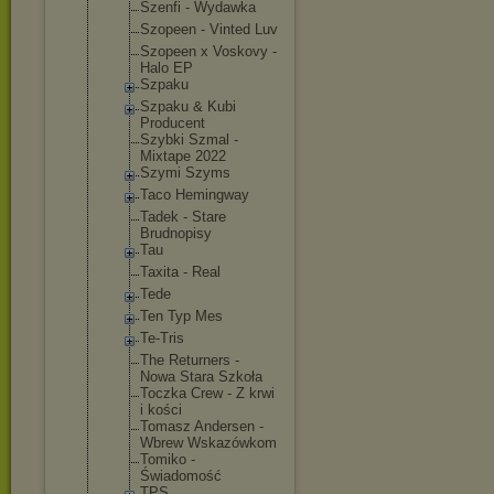
Szenfi - Wydawka
Szopeen - Vinted Luv
Szopeen x Voskovy -
Halo EP
Szpaku
Szpaku & Kubi
Producent
Szybki Szmal -
Mixtape 2022
Szymi Szyms
Taco Hemingway
Tadek - Stare
Brudnopisy
Tau
Taxita - Real
Tede
Ten Typ Mes
Te-Tris
The Returners -
Nowa Stara Szkoła
Toczka Crew - Z krwi
i kości
Tomasz Andersen -
Wbrew Wskazówkom
Tomiko -
Świadomość
TPS