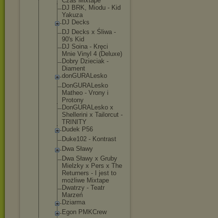
Czas Mixtape
DJ BRK, Miodu - Kid
Yakuza
DJ Decks
DJ Decks x Śliwa -
90's Kid
DJ Soina - Kręci
Mnie Vinyl 4 (Deluxe)
Dobry Dzieciak -
Diament
donGURALesk
o
DonGURALesk
o
Matheo - Vrony i
Protony
DonGURALesk
o x
Shellerini x Tailorcut -
TRINITY
Dudek P56
Duke102 - Kontrast
Dwa Sławy
Dwa Sławy x Gruby
Mielzky x Pers x The
Returners - I jest to
możliwe Mixtape
Dwatrzy - Teatr
Marzeń
Dziarma
Egon PMKCrew