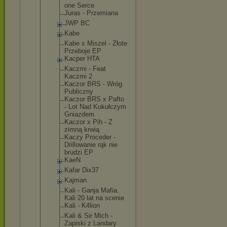
one Serce
Juras - Przemiana
JWP BC
Kabe
Kabe x Miszel - Złote
Przeboje EP
Kacper HTA
Kaczmi - Feat
Kaczmi 2
Kaczor BRS - Wróg
Publiczny
Kaczor BRS x Pafto
- Lot Nad Kukułczym
Gniazdem
Kaczor x Pih - Z
zimną krwią
Kaczy Proceder -
Drillowanie rąk nie
brudzi EP
KaeN
Kafar Dix37
Kajman
Kali - Ganja Mafia.
Kali 20 lat na scenie
Kali - K4lion
Kali & Sir Mich -
Zapiski z Landary