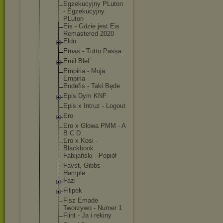
Egzekucyjny PLuton
- Egzekucyjny
PLuton
Eis - Gdzie jest Eis
Remastered 2020
Eldo
Emas - Tutto Passa
Emil Blef
Empiria - Moja
Empiria
Endefis - Taki Będe
Epis Dym KNF
Epis x Intruz - Logout
Ero
Ero x Głowa PMM - A
B C D
Ero x Kosi -
Blackbook
Fabijański - Popiół
Favst, Gibbs -
Hample
Fazi
Filipek
Fisz Emade
Tworzywo - Numer 1
Flint - Ja i rekiny