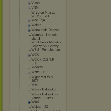
Vixen
VNM
W Sercu Miasta
WSM - Pakt
Wac Toja
Waima
Warszafski Deszcz
Warunia - Los tak
chciał
WBU Kulka NN - Ani
Lepszy Ani Gorszy
WBU - Póki Jestem
WCK
WCK x O.S.T.R -
LTD
WdoWA
White 2115
Wigor Mor W.A. -
1978
Wini
Wiśnia Bakajoko
Wiśnia Bakajoko x
Vander - Eliksir
Włodi
Wojtas - 23