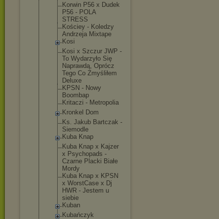
Korwin P56 x Dudek
P56 - POLA
STRESS
Kościey - Koledzy
Andrzeja Mixtape
Kosi
Kosi x Szczur JWP -
To Wydarzyło Się
Naprawdą, Oprócz
Tego Co Zmyśliłem
Deluxe
KPSN - Nowy
Boombap
Kritaczi - Metropolia
Kronkel Dom
Ks. Jakub Bartczak -
Siemodle
Kuba Knap
Kuba Knap x Kajzer
x Psychopads -
Czarne Placki Białe
Mordy
Kuba Knap x KPSN
x WorstCase x Dj
HWR - Jestem u
siebie
Kuban
Kubańczyk