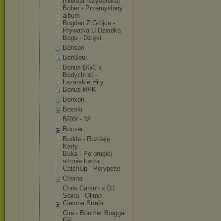
(Wersja reżyserska)
Bober - Przemyślany
album
Bogdan Z Grójca -
Prywatka U Dziadka
Bogu - Dzięki
Bonson
BonSoul
Bonus BGC x
Bodychrist -
Łazarskie Hity
Bonus RPK
Borixon
Bosski
BRW - 32
Buczer
Budda - Rozdaję
Karty
Buka - Po drugiej
stronie lustra
CatchUp - Perypetie
Choina
Chris Carson x DJ
Soina - Olimp
Ciemna Strefa
Cira - Boomer Bragga
EP