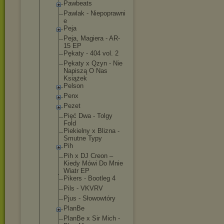
Pawbeats
Pawlak - Niepoprawni
e
Peja
Peja, Magiera - AR-
15 EP
Pękaty - 404 vol. 2
Pękaty x Qzyn - Nie
Napiszą O Nas
Książek
Pelson
Penx
Pezet
Pięć Dwa - Tolgy
Fold
Piekielny x Blizna -
Smutne Typy
Pih
Pih x DJ Creon –
Kiedy Mówi Do Mnie
Wiatr EP
Pikers - Bootleg 4
Pils - VKVRV
Pjus - Słowowtóry
PlanBe
PlanBe x Sir Mich -