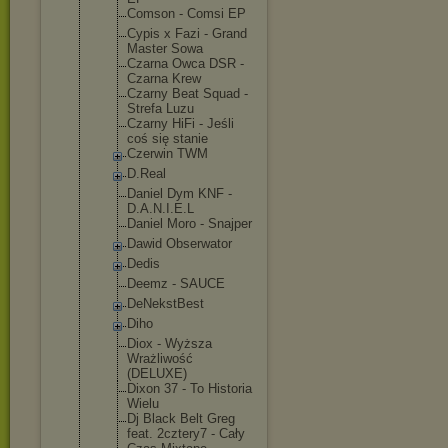
Comson - Comsi EP
Cypis x Fazi - Grand
Master Sowa
Czarna Owca DSR -
Czarna Krew
Czarny Beat Squad -
Strefa Luzu
Czarny HiFi - Jeśli
coś się stanie
Czerwin TWM
D.Real
Daniel Dym KNF -
D.A.N.I.E.L
Daniel Moro - Snajper
Dawid Obserwator
Dedis
Deemz - SAUCE
DeNekstBest
Diho
Diox - Wyższa
Wrażliwość
(DELUXE)
Dixon 37 - To Historia
Wielu
Dj Black Belt Greg
feat. 2cztery7 - Cały