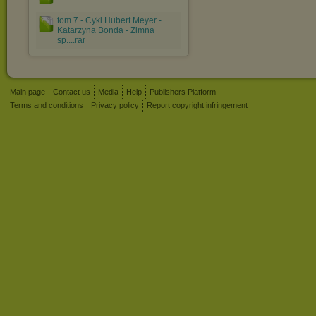
tom 7 - Cykl Hubert Meyer -
Katarzyna Bonda - Zimna
sp....rar
Main page
Contact us
Media
Help
Publishers Platform
Terms and conditions
Privacy policy
Report copyright infringement