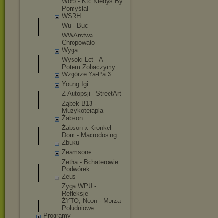
Woło - Kto Kiedyś By
Pomyślał
WSRH
Wu - Buc
WWArstwa -
Chropowato
Wyga
Wysoki Lot - A
Potem Zobaczymy
Wzgórze Ya-Pa 3
Young Igi
Z Autopsji - StreetArt
Ząbek B13 -
Muzykoterap
ia
Żabson
Żabson x Kronkel
Dom - Macrodosing
Zbuku
Zeamsone
Zetha - Bohaterowie
Podwórek
Zeus
Zyga WPU -
Refleksje
ŻYTO, Noon - Morza
Południowe
Programy