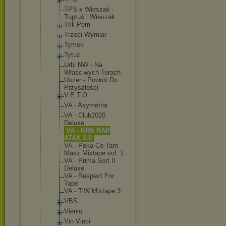
TPS x Wieszak -
Tuptuś i Wieszak
Trill Pem
Trzeci Wymiar
Tymek
Tytuz
Urbi NW - Na
Właściwych Torach
Uszer - Powrót Do
Przyszłości
V.E.T.O
VA - Asymetria
VA - Club2020
Deluxe
VA - KRK RAP
ATAK 2.0
VA - Poka Co Tam
Masz Mixtape vol. 1
VA - Prima Sort II
Deluxe
VA - Respect For
Tape
VA - TiW Mixtape 3
VBS
Vienio
Vin Vinci