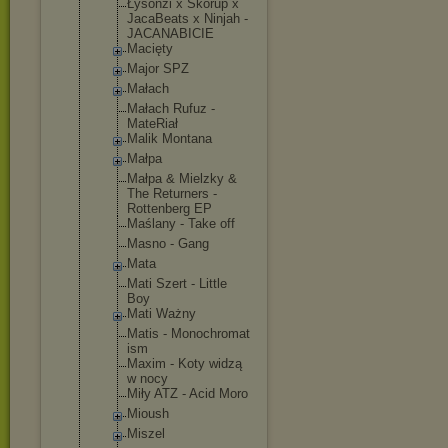
Łysonżi x Skorup x
JacaBeats x Ninjah -
JACANABICIE
Macięty
Major SPZ
Małach
Małach Rufuz -
MateRiał
Malik Montana
Małpa
Małpa & Mielzky &
The Returners -
Rottenberg EP
Maślany - Take off
Masno - Gang
Mata
Mati Szert - Little
Boy
Mati Ważny
Matis - Monochromat
ism
Maxim - Koty widzą
w nocy
Miły ATZ - Acid Moro
Mioush
Miszel