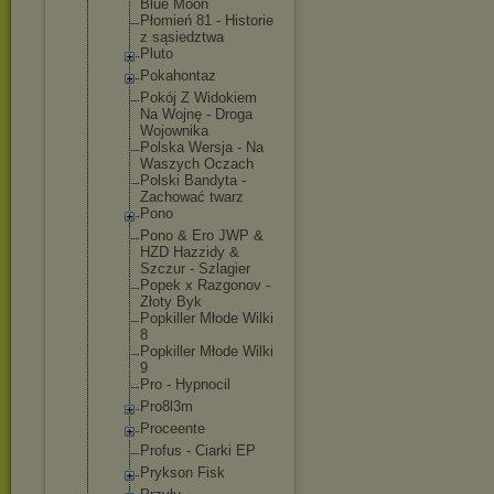
Blue Moon
Płomień 81 - Historie
z sąsiedztwa
Pluto
Pokahontaz
Pokój Z Widokiem
Na Wojnę - Droga
Wojownika
Polska Wersja - Na
Waszych Oczach
Polski Bandyta -
Zachować twarz
Pono
Pono & Ero JWP &
HZD Hazzidy &
Szczur - Szlagier
Popek x Razgonov -
Złoty Byk
Popkiller Młode Wilki
8
Popkiller Młode Wilki
9
Pro - Hypnocil
Pro8l3m
Proceente
Profus - Ciarki EP
Prykson Fisk