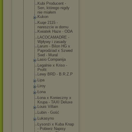
Kubi Producent -
Sen, którego nigdy
nie miałem
Kukon
Kuqe 2115 -
nareszcie w domu
Kwiatek Haze - ODA
LACOCAMADRE -
Wpływy i zasady
Larum - Bilon HG x
Paprodziad x Szwed
Swd - Mural
Lasio Companija
Legalnie x Kriso -
Profit
Lewy BRD - B.R.Z.P
Lipa
Liroy
Łona
Łona x Konieczny x
Krupa - TAXI Deluxe
Louis Villain
Lubin - Gość
Lukasyno
Łysonżi x Kuba Knap
- Pobierz Napisy