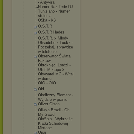
- Antyviral
Numer Raz Tede DJ
Tuniziano - Numer
stulecia
O$ka - K3
O.S.T.R
O.S.T.R Hades
O.S.T.R. x Młody
Olisadebe x Luck7 -
Poczekaj, sprawdzę
w telefonie
Obserwator Świata
Faktów
Obtoknięci Lordzi -
OBT Mixtape 2
Obywatel MC - Witaj
w domu
OIO - OIO
Oki
Okoliczny Element -
Wyjdzie w praniu
Oliver Olson
Oliwka Brazil - Oh
My Gawd
OloSolo - Wybrzeże
Klatki Schodowej
Mixtape
Onar