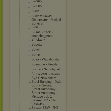
Skorup
Skrubol
Śliwa
Śliwa x Dawid
Obserwator - Miejski
Survival
Słoń
Slums Attack -
depeche_moo
d
Smolasty
Sobota
Sokół
Somp
Sova - Wagabunda
Spinache - Reality
Spoza - Na pohybel
Śruba WBC - Warto
Być Człowiekiem
Steel Banging - Dwie
Strony Świata
Street Autonomy -
Street Autonomy
Mixtape vol. 1
Szaman 82 - Oto
Człowiek
Szczur ZSW - R47