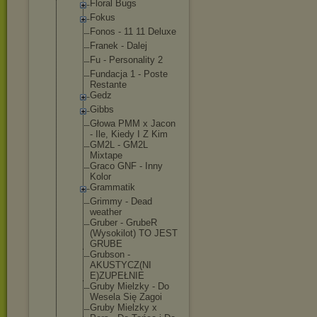
Floral Bugs
Fokus
Fonos - 11 11 Deluxe
Franek - Dalej
Fu - Personality 2
Fundacja 1 - Poste
Restante
Gedz
Gibbs
Głowa PMM x Jacon
- Ile, Kiedy I Z Kim
GM2L - GM2L
Mixtape
Graco GNF - Inny
Kolor
Grammatik
Grimmy - Dead
weather
Gruber - GrubeR
(Wysokilot) TO JEST
GRUBE
Grubson -
AKUSTYCZ(NI
E)ZUPEŁNIE
Gruby Mielzky - Do
Wesela Się Zagoi
Gruby Mielzky x