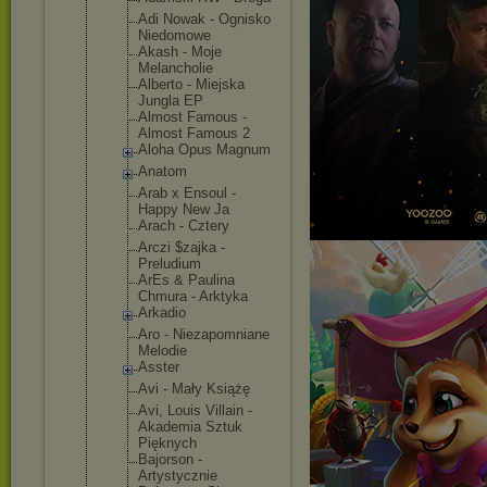
Adi Nowak - Ognisko
Niedomowe
Akash - Moje
Melancholie
Alberto - Miejska
Jungla EP
Almost Famous -
Almost Famous 2
Aloha Opus Magnum
Anatom
Arab x Ensoul -
Happy New Ja
Arach - Cztery
Arczi $zajka -
Preludium
ArEs & Paulina
Chmura - Arktyka
Arkadio
Aro - Niezapomnia
ne
Melodie
Asster
Avi - Mały Książę
Avi, Louis Villain -
Akademia Sztuk
Pięknych
Bajorson -
Artystyczni
e