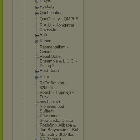
Przyłu
Pyskaty
Quebonafide
QueQuality - QMPLE
R.A.U. - Konkretna
Rozrywka
Rafi
Rahim
Rasmentalis
m -
Geniusz
Rebel Babel
Ensemble & L.U.C. -
Dialog 2
Rest Dix37
ReTo
ReTo Botixon -
420024
Roach - Trójmiejski
Funk
rów babicze -
Nierówno pod
Sufitem
Równonoc.
Słowiańska Dusza
Rozbójnik Alibaba &
Jan Borysewicz - Bal
Maturalny 3CD flac
RR Brygada