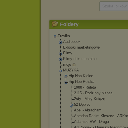
Szukaj plików
Foldery
Trzyiks
Audiobooki
E-booki marketingowe
Filmy
Filmy dokumentalne
moje
MUZYKA
Hip Hop Kielce
Hip Hop Polska
1988 - Ruleta
2115 - Rodzinny biznes
2sty - Mały Książę
52 Dębiec
Abel - Abracham
Abradab Rahim Kleszcz - ARKa
Adamski RW - Droga
Adi Nowak - Ognisko Niedomow