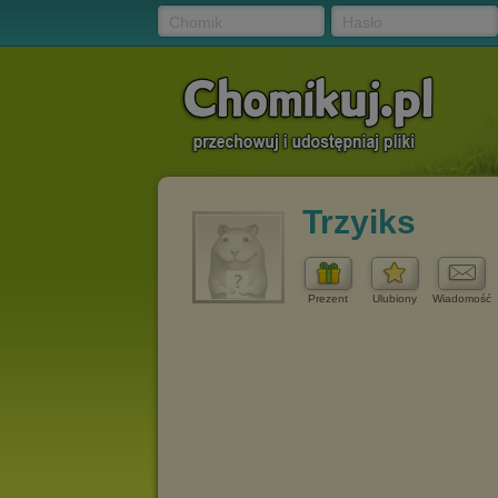
Chomik
Hasło
Trzyiks
Prezent
Ulubiony
Wiadomość