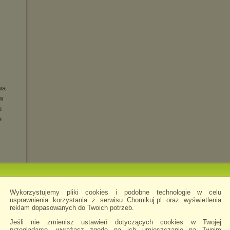
wa
w
u
e
Wykorzystujemy pliki cookies i podobne technologie w celu
usprawnienia korzystania z serwisu Chomikuj.pl oraz wyświetlenia
reklam dopasowanych do Twoich potrzeb.
LUXE)
Jeśli nie zmienisz ustawień dotyczących cookies w Twojej
przeglądarce, wyrażasz zgodę na ich umieszczanie na Twoim