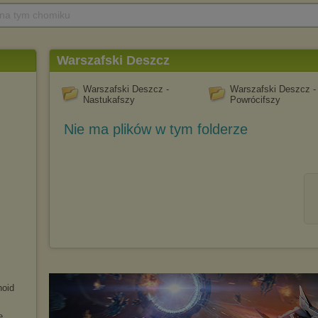
 na tym chomiku
Warszafski Deszcz
Warszafski Deszcz -
Warszafski Deszcz -
Nastukafszy
Powrócifszy
Nie ma plików w tym folderze
noid
e