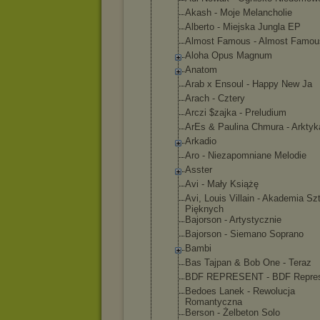
Akash - Moje Melancholie
Alberto - Miejska Jungla EP
Almost Famous - Almost Famou
Aloha Opus Magnum
Anatom
Arab x Ensoul - Happy New Ja
Arach - Cztery
Arczi $zajka - Preludium
ArEs & Paulina Chmura - Arktyk
Arkadio
Aro - Niezapomnia
ne Melodie
Asster
Avi - Mały Książę
Avi, Louis Villain - Akademia Sz
Pięknych
Bajorson - Artystyczni
e
Bajorson - Siemano Soprano
Bambi
Bas Tajpan & Bob One - Teraz
BDF REPRESENT - BDF Repre
Bedoes Lanek - Rewolucja
Romantyczna
Berson - Żelbeton Solo