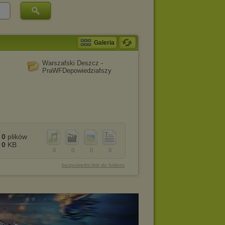
Galeria
Warszafski Deszcz -
PraWFDepowiedziafszy
0
plików
0
KB
0
0
0
0
bezpośredni link do folderu