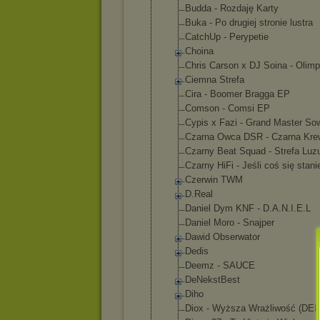
Budda - Rozdaję Karty
Buka - Po drugiej stronie lustra
CatchUp - Perypetie
Choina
Chris Carson x DJ Soina - Olimp
Ciemna Strefa
Cira - Boomer Bragga EP
Comson - Comsi EP
Cypis x Fazi - Grand Master So
Czarna Owca DSR - Czarna Kre
Czarny Beat Squad - Strefa Luz
Czarny HiFi - Jeśli coś się stani
Czerwin TWM
D.Real
Daniel Dym KNF - D.A.N.I.E.L
Daniel Moro - Snajper
Dawid Obserwator
Dedis
Deemz - SAUCE
DeNekstBest
Diho
Diox - Wyższa Wrażliwość (DE