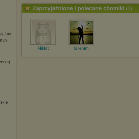
Zaprzyjaźnione i polecane chomiki
(2)
wy Las
stun
Niklot
larenim
erska)
skie