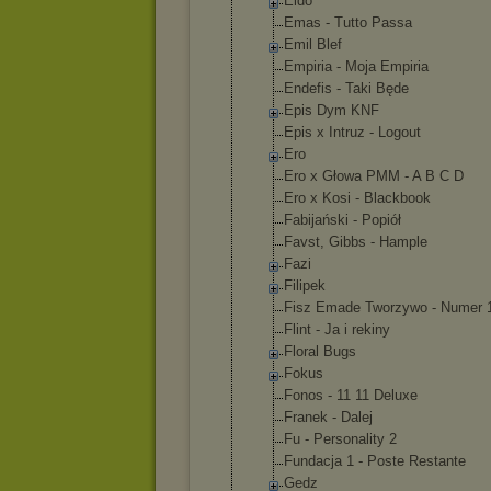
Eldo
Emas - Tutto Passa
Emil Blef
Empiria - Moja Empiria
Endefis - Taki Będe
Epis Dym KNF
Epis x Intruz - Logout
Ero
Ero x Głowa PMM - A B C D
Ero x Kosi - Blackbook
Fabijański - Popiół
Favst, Gibbs - Hample
Fazi
Filipek
Fisz Emade Tworzywo - Numer 
Flint - Ja i rekiny
Floral Bugs
Fokus
Fonos - 11 11 Deluxe
Franek - Dalej
Fu - Personality 2
Fundacja 1 - Poste Restante
Gedz