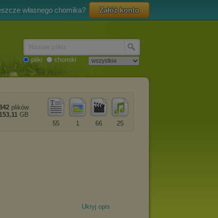
eszcze własnego chomika?
Załóż konto
Nazwa pliku
pliki
chomiki
842
plików
153,11
GB
55
1
66
25
Ukryj opis