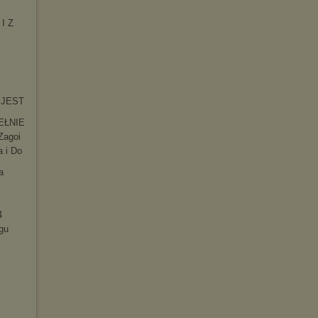
 I Z
O JEST
EŁNIE
Zagoi
a i Do
a
4
gu