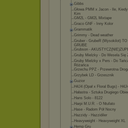
Gibbs
Głowa PMM x Jacon - Ile, Kiedy
Kim
GM2L - GM2L Mixtape
Graco GNF - Inny Kolor
Grammatik
Grimmy - Dead weather
Gruber - GrubeR (Wysokilot) T
GRUBE
Grubson - AKUSTYCZ(NI
E)ZUP
Gruby Mielzky - Do Wesela Się 
Gruby Mielzky x Pers - Do Tańc
Różańca
Grzechu PPZ - Przewrotna Drog
Grzybek LD - Grzesznik
Guzior
H4J4 (Opał x Floral Bugs) - H4J
Hałastra - Sztuka Drugiego Obie
Hans Solo - 8122
Harpi M.U.R. - O Ntufato
Hase - Radom Pół Nocny
Hazzidy - Hazzidiler
Heavyweight - Heavyweight XL
Hemp Gru