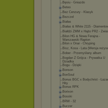
Bęsiu - Gniazdo
Beteo
Bez Cenzury - Klasyk
Bezczel
Białas
Białas & White 2115 - Diamento
Białdżi ZMM x Hajto PR2 - Zwia
Bilon HG & Nowa Ferajna -
Warszawski Rapton
Bilon x Onar - Chryping
Bisz, Kosa - Lata (Wersja reżys
Bober - Przemyślany album
Bogdan Z Grójca - Prywatka U
Dziadka
Bogu - Dzięki
Bonson
BonSoul
Bonus BGC x Bodychrist - Łazar
Hity
Bonus RPK
Borixon
Bosski
BRW - 32
Buczer