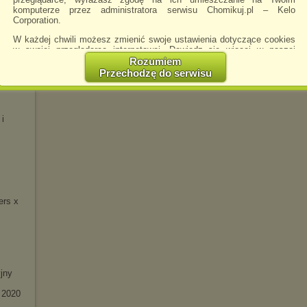
komputerze przez administratora serwisu Chomikuj.pl – Kelo
 -
Corporation.
W każdej chwili możesz zmienić swoje ustawienia dotyczące cookies
w swojej przeglądarce internetowej. Dowiedz się więcej w naszej
Polityce Prywatności -
http://chomikuj.pl/PolitykaPrywatnosci.aspx
.
Rozumiem
Przechodzę do serwisu
eluxe)
Jednocześnie informujemy że zmiana ustawień przeglądarki może
spowodować ograniczenie korzystania ze strony Chomikuj.pl.
W przypadku braku twojej zgody na akceptację cookies niestety
 i
prosimy o opuszczenie serwisu chomikuj.pl.
Wykorzystanie plików cookies
przez
Zaufanych Partnerów
(dostosowanie reklam do Twoich potrzeb, analiza skuteczności działań
marketingowych).
Wyrażenie sprzeciwu spowoduje, że wyświetlana Ci reklama nie
będzie dopasowana do Twoich preferencji, a będzie to reklama
wyświetlona przypadkowo.
ers x
Istnieje możliwość zmiany ustawień przeglądarki internetowej w
sposób uniemożliwiający przechowywanie plików cookies na
urządzeniu końcowym. Można również usunąć pliki cookies,
dokonując odpowiednich zmian w ustawieniach przeglądarki
internetowej.
jny
Pełną informację na ten temat znajdziesz pod adresem
http://chomikuj.pl/PolitykaPrywatnosci.aspx
.
 2020