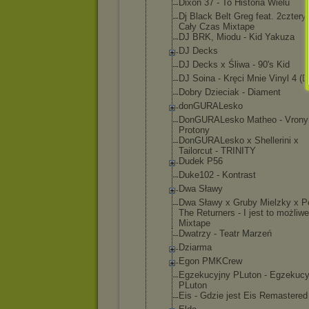
Dixon 37 - To Historia Wielu
Dj Black Belt Greg feat. 2cztery7
Cały Czas Mixtape
DJ BRK, Miodu - Kid Yakuza
DJ Decks
DJ Decks x Śliwa - 90's Kid
DJ Soina - Kręci Mnie Vinyl 4 (D
Dobry Dzieciak - Diament
donGURALesk
o
DonGURALesk
o Matheo - Vrony
Protony
DonGURALesk
o x Shellerini x
Tailorcut - TRINITY
Dudek P56
Duke102 - Kontrast
Dwa Sławy
Dwa Sławy x Gruby Mielzky x P
The Returners - I jest to możliwe
Mixtape
Dwatrzy - Teatr Marzeń
Dziarma
Egon PMKCrew
Egzekucyjny PLuton - Egzekucy
PLuton
Eis - Gdzie jest Eis Remastered