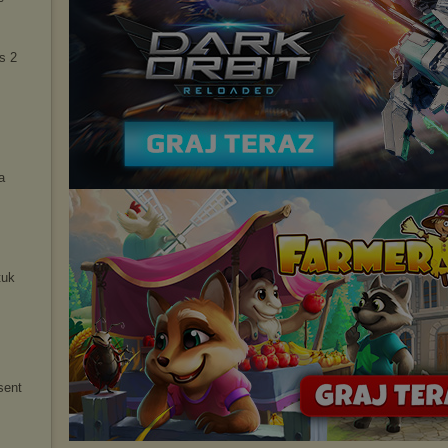
s 2
a
tuk
sent