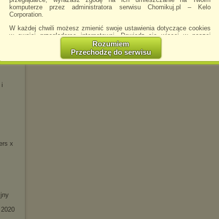
komputerze przez administratora serwisu Chomikuj.pl – Kelo
 -
Corporation.
W każdej chwili możesz zmienić swoje ustawienia dotyczące cookies
w swojej przeglądarce internetowej. Dowiedz się więcej w naszej
Polityce Prywatności -
http://chomikuj.pl/PolitykaPrywatnosci.aspx
.
Rozumiem
Przechodzę do serwisu
eluxe)
Jednocześnie informujemy że zmiana ustawień przeglądarki może
spowodować ograniczenie korzystania ze strony Chomikuj.pl.
W przypadku braku twojej zgody na akceptację cookies niestety
 i
prosimy o opuszczenie serwisu chomikuj.pl.
Wykorzystanie plików cookies
przez
Zaufanych Partnerów
(dostosowanie reklam do Twoich potrzeb, analiza skuteczności działań
marketingowych).
Wyrażenie sprzeciwu spowoduje, że wyświetlana Ci reklama nie
będzie dopasowana do Twoich preferencji, a będzie to reklama
wyświetlona przypadkowo.
ers x
Istnieje możliwość zmiany ustawień przeglądarki internetowej w
sposób uniemożliwiający przechowywanie plików cookies na
urządzeniu końcowym. Można również usunąć pliki cookies,
dokonując odpowiednich zmian w ustawieniach przeglądarki
internetowej.
jny
Pełną informację na ten temat znajdziesz pod adresem
http://chomikuj.pl/PolitykaPrywatnosci.aspx
.
 2020