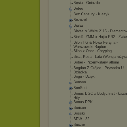
Bęsiu - Gniazdo
Beteo
Bez Cenzury - Klasyk
Bezczel
Białas
Białas & White 2115 - Diamento
Białdżi ZMM x Hajto PR2 - Zwia
Bilon HG & Nowa Ferajna -
Warszawski Rapton
Bilon x Onar - Chryping
Bisz, Kosa - Lata (Wersja reżys
Bober - Przemyślany album
Bogdan Z Grójca - Prywatka U
Dziadka
Bogu - Dzięki
Bonson
BonSoul
Bonus BGC x Bodychrist - Łazar
Hity
Bonus RPK
Borixon
Bosski
BRW - 32
Buczer