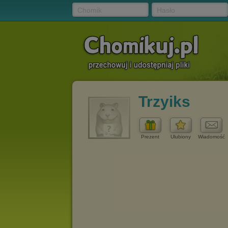
Chomik
Hasło
Trzyiks
Prezent
Ulubiony
Wiadomość