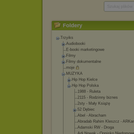
Szukaj plików
Foldery
Trzyiks
Audiobooki
E-booki marketingowe
Filmy
Filmy dokumentalne
moje
MUZYKA
Hip Hop Kielce
Hip Hop Polska
1988 - Ruleta
2115 - Rodzinny biznes
2sty - Mały Książę
52 Dębiec
Abel - Abracham
Abradab Rahim Kleszcz - ARKa
Adamski RW - Droga
Adi Nowak - Ognisko Niedomow