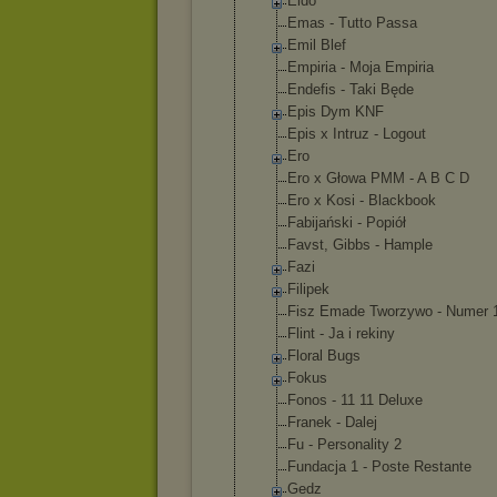
Eldo
Emas - Tutto Passa
Emil Blef
Empiria - Moja Empiria
Endefis - Taki Będe
Epis Dym KNF
Epis x Intruz - Logout
Ero
Ero x Głowa PMM - A B C D
Ero x Kosi - Blackbook
Fabijański - Popiół
Favst, Gibbs - Hample
Fazi
Filipek
Fisz Emade Tworzywo - Numer 
Flint - Ja i rekiny
Floral Bugs
Fokus
Fonos - 11 11 Deluxe
Franek - Dalej
Fu - Personality 2
Fundacja 1 - Poste Restante
Gedz