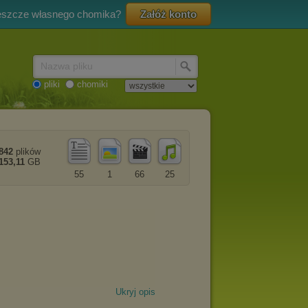
eszcze własnego chomika?
Załóż konto
Nazwa pliku
pliki
chomiki
842
plików
153,11
GB
55
1
66
25
Ukryj opis