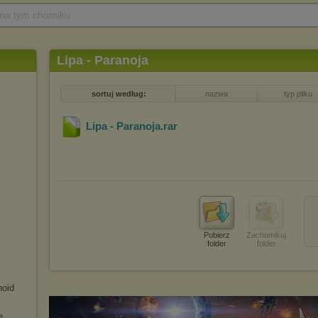
 na tym chomiku
Lipa - Paranoja
sortuj według:
nazwa
typ pliku
Lipa - Paranoja
.rar
Pobierz
Zachomikuj
folder
folder
noid
e