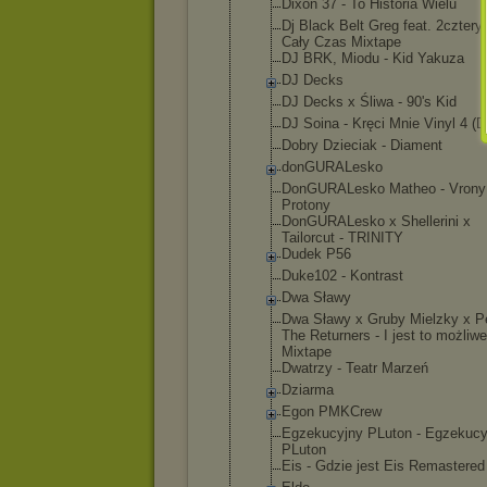
Dixon 37 - To Historia Wielu
Dj Black Belt Greg feat. 2cztery7
Cały Czas Mixtape
DJ BRK, Miodu - Kid Yakuza
DJ Decks
DJ Decks x Śliwa - 90's Kid
DJ Soina - Kręci Mnie Vinyl 4 (D
Dobry Dzieciak - Diament
donGURALesk
o
DonGURALesk
o Matheo - Vrony
Protony
DonGURALesk
o x Shellerini x
Tailorcut - TRINITY
Dudek P56
Duke102 - Kontrast
Dwa Sławy
Dwa Sławy x Gruby Mielzky x P
The Returners - I jest to możliwe
Mixtape
Dwatrzy - Teatr Marzeń
Dziarma
Egon PMKCrew
Egzekucyjny PLuton - Egzekucy
PLuton
Eis - Gdzie jest Eis Remastered