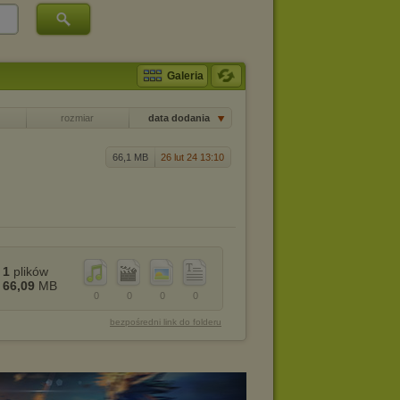
Galeria
rozmiar
data dodania
66,1 MB
26 lut 24 13:10
1
plików
66,09
MB
0
0
0
0
bezpośredni link do folderu