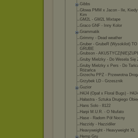
Gibbs
Głowa PMM x Jacon - Ile, Kiedy
Kim
GM2L - GM2L Mixtape
Graco GNF - Inny Kolor
Grammatik
Grimmy - Dead weather
Gruber - GrubeR (Wysokilot) T
GRUBE
Grubson - AKUSTYCZ(NI
E)ZUP
Gruby Mielzky - Do Wesela Się 
Gruby Mielzky x Pers - Do Tańc
Różańca
Grzechu PPZ - Przewrotna Drog
Grzybek LD - Grzesznik
Guzior
H4J4 (Opał x Floral Bugs) - H4J
Hałastra - Sztuka Drugiego Obie
Hans Solo - 8122
Harpi M.U.R. - O Ntufato
Hase - Radom Pół Nocny
Hazzidy - Hazzidiler
Heavyweight - Heavyweight XL
Hemp Gru