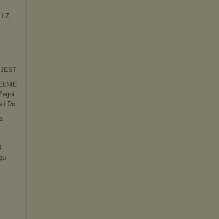
 I Z
O JEST
EŁNIE
Zagoi
a i Do
a
4
gu