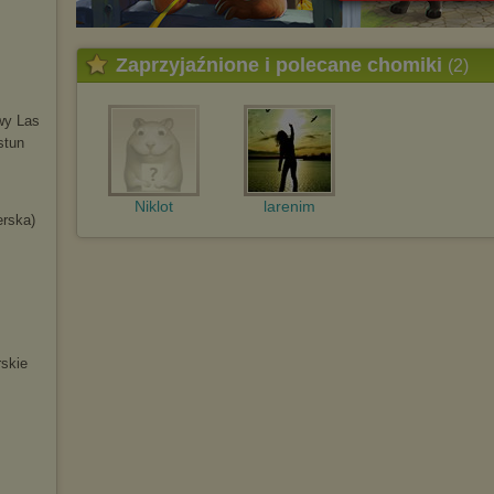
Zaprzyjaźnione i polecane chomiki
(2)
wy Las
stun
Niklot
larenim
erska)
skie