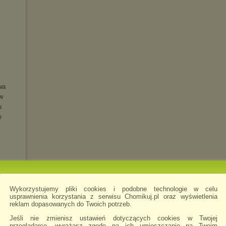
wa
w
u
e
Wykorzystujemy pliki cookies i podobne technologie w celu
usprawnienia korzystania z serwisu Chomikuj.pl oraz wyświetlenia
reklam dopasowanych do Twoich potrzeb.
LUXE)
Jeśli nie zmienisz ustawień dotyczących cookies w Twojej
przeglądarce, wyrażasz zgodę na ich umieszczanie na Twoim