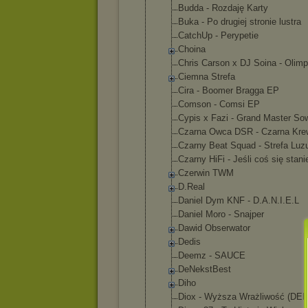
Budda - Rozdaję Karty
Buka - Po drugiej stronie lustra
CatchUp - Perypetie
Choina
Chris Carson x DJ Soina - Olimp
Ciemna Strefa
Cira - Boomer Bragga EP
Comson - Comsi EP
Cypis x Fazi - Grand Master So
Czarna Owca DSR - Czarna Kre
Czarny Beat Squad - Strefa Luz
Czarny HiFi - Jeśli coś się stani
Czerwin TWM
D.Real
Daniel Dym KNF - D.A.N.I.E.L
Daniel Moro - Snajper
Dawid Obserwator
Dedis
Deemz - SAUCE
DeNekstBest
Diho
Diox - Wyższa Wrażliwość (DE