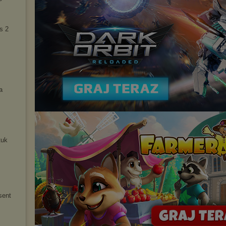
s 2
a
tuk
sent