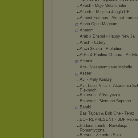
Akash - Moje Melancholie
Alberto - Miejska Jungla EP
Almost Famous - Almost Famou
Aloha Opus Magnum
Anatom
Arab x Ensoul - Happy New Ja
Arach - Cztery
Arczi $zajka - Preludium
ArEs & Paulina Chmura - Arktyk
Arkadio
Aro - Niezapomnia
ne Melodie
Asster
Avi - Mały Książę
Avi, Louis Villain - Akademia Sz
Pięknych
Bajorson - Artystyczni
e
Bajorson - Siemano Soprano
Bambi
Bas Tajpan & Bob One - Teraz
BDF REPRESENT - BDF Repre
Bedoes Lanek - Rewolucja
Romantyczna
Berson - Żelbeton Solo