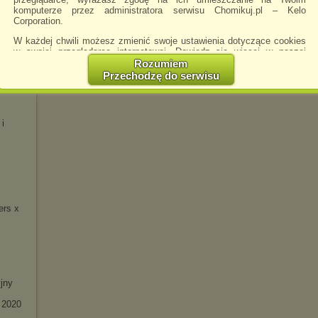
komputerze przez administratora serwisu Chomikuj.pl – Kelo
 -
Corporation.
W każdej chwili możesz zmienić swoje ustawienia dotyczące cookies
w swojej przeglądarce internetowej. Dowiedz się więcej w naszej
Polityce Prywatności -
http://chomikuj.pl/PolitykaPrywatnosci.aspx
.
Rozumiem
Przechodzę do serwisu
eluxe)
Jednocześnie informujemy że zmiana ustawień przeglądarki może
spowodować ograniczenie korzystania ze strony Chomikuj.pl.
W przypadku braku twojej zgody na akceptację cookies niestety
 i
prosimy o opuszczenie serwisu chomikuj.pl.
Wykorzystanie plików cookies
przez
Zaufanych Partnerów
(dostosowanie reklam do Twoich potrzeb, analiza skuteczności działań
marketingowych).
Wyrażenie sprzeciwu spowoduje, że wyświetlana Ci reklama nie
będzie dopasowana do Twoich preferencji, a będzie to reklama
wyświetlona przypadkowo.
ers x
Istnieje możliwość zmiany ustawień przeglądarki internetowej w
sposób uniemożliwiający przechowywanie plików cookies na
urządzeniu końcowym. Można również usunąć pliki cookies,
dokonując odpowiednich zmian w ustawieniach przeglądarki
internetowej.
jny
Pełną informację na ten temat znajdziesz pod adresem
http://chomikuj.pl/PolitykaPrywatnosci.aspx
.
 2020