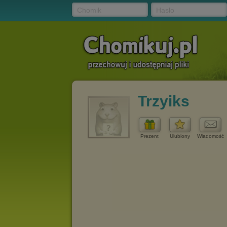
Chomik
Hasło
Trzyiks
Prezent
Ulubiony
Wiadomość