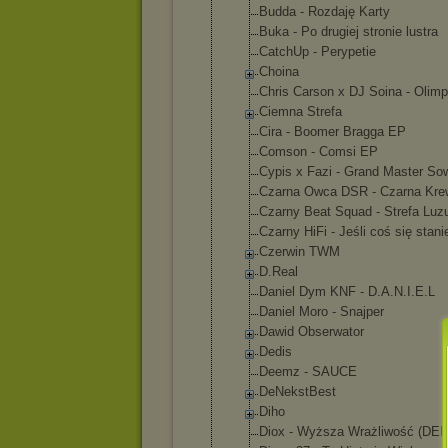
Budda - Rozdaję Karty
Buka - Po drugiej stronie lustra
CatchUp - Perypetie
Choina
Chris Carson x DJ Soina - Olimp
Ciemna Strefa
Cira - Boomer Bragga EP
Comson - Comsi EP
Cypis x Fazi - Grand Master So
Czarna Owca DSR - Czarna Kre
Czarny Beat Squad - Strefa Luz
Czarny HiFi - Jeśli coś się stani
Czerwin TWM
D.Real
Daniel Dym KNF - D.A.N.I.E.L
Daniel Moro - Snajper
Dawid Obserwator
Dedis
Deemz - SAUCE
DeNekstBest
Diho
Diox - Wyższa Wrażliwość (DE