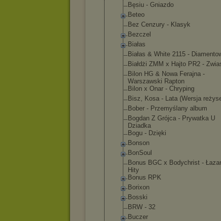
Bęsiu - Gniazdo
Beteo
Bez Cenzury - Klasyk
Bezczel
Białas
Białas & White 2115 - Diamento
Białdżi ZMM x Hajto PR2 - Zwia
Bilon HG & Nowa Ferajna -
Warszawski Rapton
Bilon x Onar - Chryping
Bisz, Kosa - Lata (Wersja reżys
Bober - Przemyślany album
Bogdan Z Grójca - Prywatka U
Dziadka
Bogu - Dzięki
Bonson
BonSoul
Bonus BGC x Bodychrist - Łazar
Hity
Bonus RPK
Borixon
Bosski
BRW - 32
Buczer