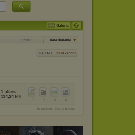
Galeria
rozmiar
data dodania
114,3 MB
20 lut 24 9:29
1
plików
114,34
MB
0
0
0
0
bezpośredni link do folderu