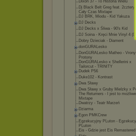
Dixon 37 - To Historia Wielu
Dj Black Belt Greg feat. 2cztery7
Cały Czas Mixtape
DJ BRK, Miodu - Kid Yakuza
DJ Decks
DJ Decks x Śliwa - 90's Kid
DJ Soina - Kręci Mnie Vinyl 4 (D
Dobry Dzieciak - Diament
donGURALesk
o
DonGURALesk
o Matheo - Vrony
Protony
DonGURALesk
o x Shellerini x
Tailorcut - TRINITY
Dudek P56
Duke102 - Kontrast
Dwa Sławy
Dwa Sławy x Gruby Mielzky x P
The Returners - I jest to możliwe
Mixtape
Dwatrzy - Teatr Marzeń
Dziarma
Egon PMKCrew
Egzekucyjny PLuton - Egzekucy
PLuton
Eis - Gdzie jest Eis Remastered