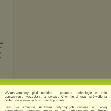
wa
w
u
e
Wykorzystujemy pliki cookies i podobne technologie w celu
usprawnienia korzystania z serwisu Chomikuj.pl oraz wyświetlenia
reklam dopasowanych do Twoich potrzeb.
LUXE)
Jeśli nie zmienisz ustawień dotyczących cookies w Twojej
przeglądarce, wyrażasz zgodę na ich umieszczanie na Twoim