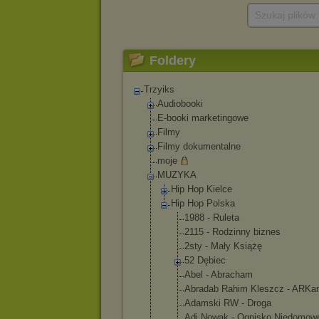
Szukaj plików
Foldery
Trzyiks
Audiobooki
E-booki marketingowe
Filmy
Filmy dokumentalne
moje
MUZYKA
Hip Hop Kielce
Hip Hop Polska
1988 - Ruleta
2115 - Rodzinny biznes
2sty - Mały Książę
52 Dębiec
Abel - Abracham
Abradab Rahim Kleszcz - ARKa
Adamski RW - Droga
Adi Nowak - Ognisko Niedomow