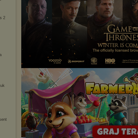
s 2
a
tuk
sent