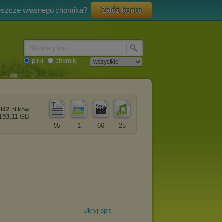
eszcze własnego chomika?
Załóż konto
Nazwa pliku
pliki
chomiki
842
plików
153,11
GB
55
1
66
25
Ukryj opis