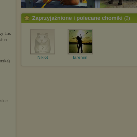
Zaprzyjaźnione i polecane chomiki
(2)
wy Las
stun
Niklot
larenim
erska)
skie