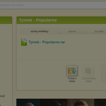
 na tym chomiku
Tymek - Popularne
sortuj według:
nazwa
typ pliku
Tymek - Popularne
.rar
Pobierz
Zachomikuj
folder
folder
noid
e