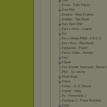
Eldo
Emas - Tutto Passa
Emil Blef
Empiria - Moja Empiria
Endefis - Taki Będe
Epis Dym KNF
Epis x Intruz - Logout
Ero
Ero x Głowa PMM - A B C D
Ero x Kosi - Blackbook
Fabijański - Popiół
Favst, Gibbs - Hample
Fazi
Filipek
Fisz Emade Tworzywo - Numer 
Flint - Ja i rekiny
Floral Bugs
Fokus
Fonos - 11 11 Deluxe
Franek - Dalej
Fu - Personality 2
Fundacja 1 - Poste Restante
Gedz