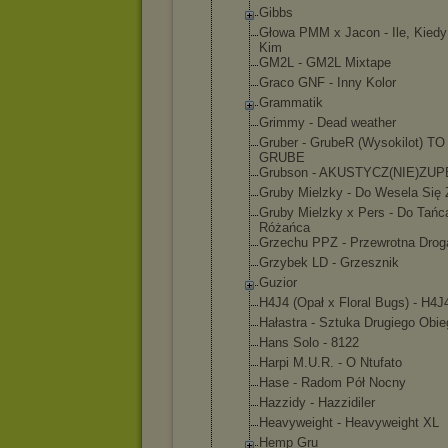
Gibbs
Głowa PMM x Jacon - Ile, Kiedy
Kim
GM2L - GM2L Mixtape
Graco GNF - Inny Kolor
Grammatik
Grimmy - Dead weather
Gruber - GrubeR (Wysokilot) T
GRUBE
Grubson - AKUSTYCZ(NI
E)ZUP
Gruby Mielzky - Do Wesela Się 
Gruby Mielzky x Pers - Do Tańc
Różańca
Grzechu PPZ - Przewrotna Drog
Grzybek LD - Grzesznik
Guzior
H4J4 (Opał x Floral Bugs) - H4J
Hałastra - Sztuka Drugiego Obie
Hans Solo - 8122
Harpi M.U.R. - O Ntufato
Hase - Radom Pół Nocny
Hazzidy - Hazzidiler
Heavyweight - Heavyweight XL
Hemp Gru