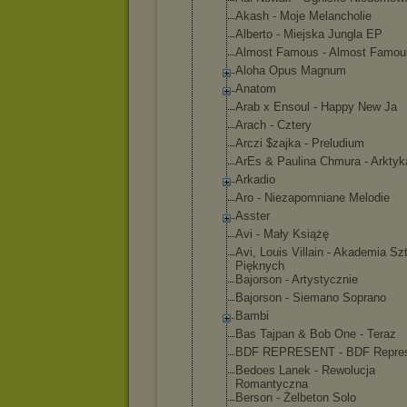
Akash - Moje Melancholie
Alberto - Miejska Jungla EP
Almost Famous - Almost Famou
Aloha Opus Magnum
Anatom
Arab x Ensoul - Happy New Ja
Arach - Cztery
Arczi $zajka - Preludium
ArEs & Paulina Chmura - Arktyk
Arkadio
Aro - Niezapomnia
ne Melodie
Asster
Avi - Mały Książę
Avi, Louis Villain - Akademia Sz
Pięknych
Bajorson - Artystyczni
e
Bajorson - Siemano Soprano
Bambi
Bas Tajpan & Bob One - Teraz
BDF REPRESENT - BDF Repre
Bedoes Lanek - Rewolucja
Romantyczna
Berson - Żelbeton Solo