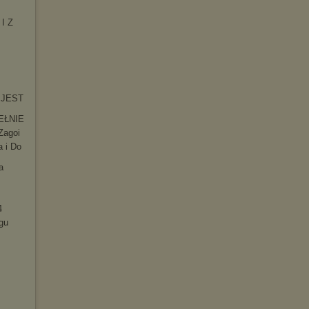
 I Z
O JEST
EŁNIE
Zagoi
a i Do
a
4
gu