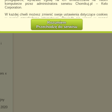
komputerze przez administratora serwisu Chomikuj.pl – Kelo
 -
Corporation.
W każdej chwili możesz zmienić swoje ustawienia dotyczące cookies
w swojej przeglądarce internetowej. Dowiedz się więcej w naszej
Polityce Prywatności -
http://chomikuj.pl/PolitykaPrywatnosci.aspx
.
Rozumiem
Przechodzę do serwisu
eluxe)
Jednocześnie informujemy że zmiana ustawień przeglądarki może
spowodować ograniczenie korzystania ze strony Chomikuj.pl.
W przypadku braku twojej zgody na akceptację cookies niestety
 i
prosimy o opuszczenie serwisu chomikuj.pl.
Wykorzystanie plików cookies
przez
Zaufanych Partnerów
(dostosowanie reklam do Twoich potrzeb, analiza skuteczności działań
marketingowych).
Wyrażenie sprzeciwu spowoduje, że wyświetlana Ci reklama nie
będzie dopasowana do Twoich preferencji, a będzie to reklama
wyświetlona przypadkowo.
ers x
Istnieje możliwość zmiany ustawień przeglądarki internetowej w
sposób uniemożliwiający przechowywanie plików cookies na
urządzeniu końcowym. Można również usunąć pliki cookies,
dokonując odpowiednich zmian w ustawieniach przeglądarki
internetowej.
jny
Pełną informację na ten temat znajdziesz pod adresem
http://chomikuj.pl/PolitykaPrywatnosci.aspx
.
 2020