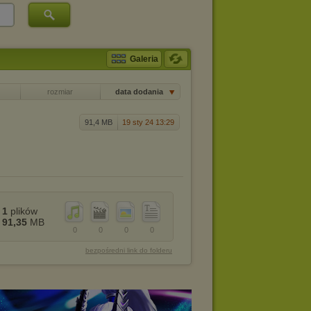
Galeria
rozmiar
data dodania
91,4 MB
19 sty 24 13:29
1
plików
91,35
MB
0
0
0
0
bezpośredni link do folderu