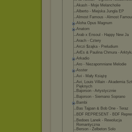
Akash - Moje Melancholie
Alberto - Miejska Jungla EP
Almost Famous - Almost Famou
Aloha Opus Magnum
Anatom
Arab x Ensoul - Happy New Ja
Arach - Cztery
Arczi $zajka - Preludium
ArEs & Paulina Chmura - Arktyk
Arkadio
Aro - Niezapomnia
ne Melodie
Asster
Avi - Mały Książę
Avi, Louis Villain - Akademia Sz
Pięknych
Bajorson - Artystyczni
e
Bajorson - Siemano Soprano
Bambi
Bas Tajpan & Bob One - Teraz
BDF REPRESENT - BDF Repre
Bedoes Lanek - Rewolucja
Romantyczna
Berson - Żelbeton Solo