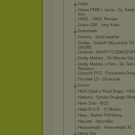
Gibbs
Głowa PMM x Jacon - Ile, Kiedy
Kim
GM2L - GM2L Mixtape
Graco GNF - Inny Kolor
Grammatik
Grimmy - Dead weather
Gruber - GrubeR (Wysokilot) T
GRUBE
Grubson - AKUSTYCZ(NI
E)ZUP
Gruby Mielzky - Do Wesela Się 
Gruby Mielzky x Pers - Do Tańc
Różańca
Grzechu PPZ - Przewrotna Drog
Grzybek LD - Grzesznik
Guzior
H4J4 (Opał x Floral Bugs) - H4J
Hałastra - Sztuka Drugiego Obie
Hans Solo - 8122
Harpi M.U.R. - O Ntufato
Hase - Radom Pół Nocny
Hazzidy - Hazzidiler
Heavyweight - Heavyweight XL
Hemp Gru