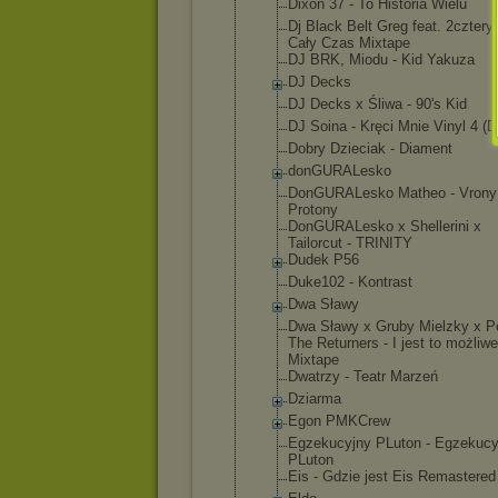
Dixon 37 - To Historia Wielu
Dj Black Belt Greg feat. 2cztery7
Cały Czas Mixtape
DJ BRK, Miodu - Kid Yakuza
DJ Decks
DJ Decks x Śliwa - 90's Kid
DJ Soina - Kręci Mnie Vinyl 4 (D
Dobry Dzieciak - Diament
donGURALesk
o
DonGURALesk
o Matheo - Vrony
Protony
DonGURALesk
o x Shellerini x
Tailorcut - TRINITY
Dudek P56
Duke102 - Kontrast
Dwa Sławy
Dwa Sławy x Gruby Mielzky x P
The Returners - I jest to możliwe
Mixtape
Dwatrzy - Teatr Marzeń
Dziarma
Egon PMKCrew
Egzekucyjny PLuton - Egzekucy
PLuton
Eis - Gdzie jest Eis Remastered