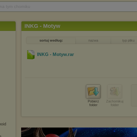
 na tym chomiku
INKG - Motyw
sortuj według:
nazwa
typ pliku
INKG - Motyw
.rar
Pobierz
Zachomikuj
folder
folder
noid
e