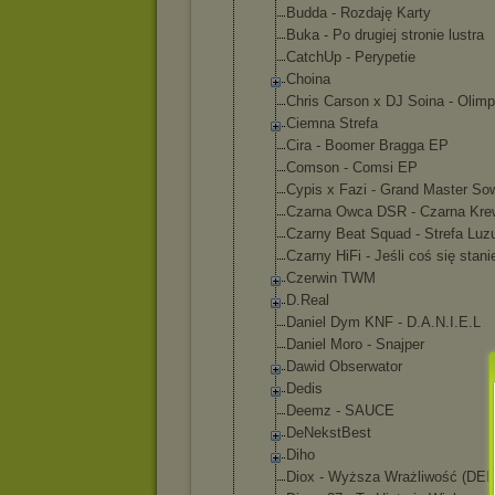
Budda - Rozdaję Karty
Buka - Po drugiej stronie lustra
CatchUp - Perypetie
Choina
Chris Carson x DJ Soina - Olimp
Ciemna Strefa
Cira - Boomer Bragga EP
Comson - Comsi EP
Cypis x Fazi - Grand Master So
Czarna Owca DSR - Czarna Kre
Czarny Beat Squad - Strefa Luz
Czarny HiFi - Jeśli coś się stani
Czerwin TWM
D.Real
Daniel Dym KNF - D.A.N.I.E.L
Daniel Moro - Snajper
Dawid Obserwator
Dedis
Deemz - SAUCE
DeNekstBest
Diho
Diox - Wyższa Wrażliwość (DE