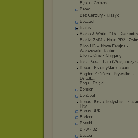
Bęsiu - Gniazdo
Beteo
Bez Cenzury - Klasyk
Bezczel
Białas
Białas & White 2115 - Diamento
Białdżi ZMM x Hajto PR2 - Zwia
Bilon HG & Nowa Ferajna -
Warszawski Rapton
Bilon x Onar - Chryping
Bisz, Kosa - Lata (Wersja reżys
Bober - Przemyślany album
Bogdan Z Grójca - Prywatka U
Dziadka
Bogu - Dzięki
Bonson
BonSoul
Bonus BGC x Bodychrist - Łazar
Hity
Bonus RPK
Borixon
Bosski
BRW - 32
Buczer