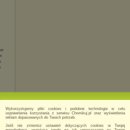
wa
w
u
e
Wykorzystujemy pliki cookies i podobne technologie w celu
usprawnienia korzystania z serwisu Chomikuj.pl oraz wyświetlenia
reklam dopasowanych do Twoich potrzeb.
LUXE)
Jeśli nie zmienisz ustawień dotyczących cookies w Twojej
przeglądarce, wyrażasz zgodę na ich umieszczanie na Twoim