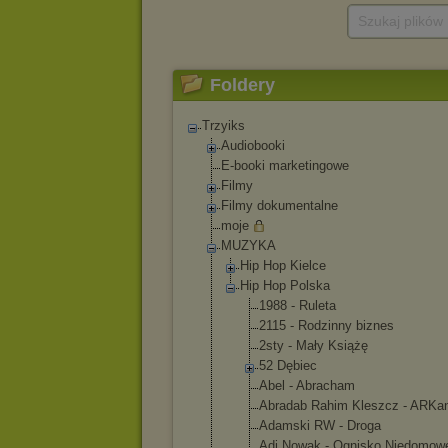
Szukaj plików
Foldery
Trzyiks
Audiobooki
E-booki marketingowe
Filmy
Filmy dokumentalne
moje
MUZYKA
Hip Hop Kielce
Hip Hop Polska
1988 - Ruleta
2115 - Rodzinny biznes
2sty - Mały Książę
52 Dębiec
Abel - Abracham
Abradab Rahim Kleszcz - ARKa
Adamski RW - Droga
Adi Nowak - Ognisko Niedomow