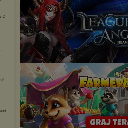
s 2
a
tuk
sent