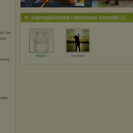
Zaprzyjaźnione i polecane chomiki
(2)
wy Las
stun
Niklot
larenim
erska)
skie