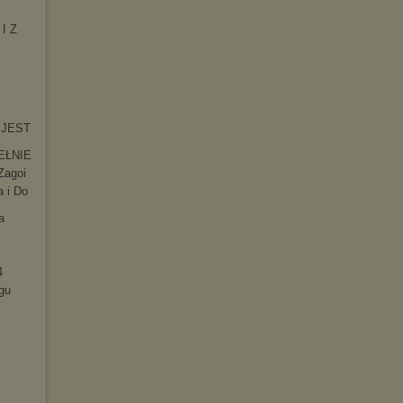
 I Z
O JEST
EŁNIE
Zagoi
a i Do
a
4
gu