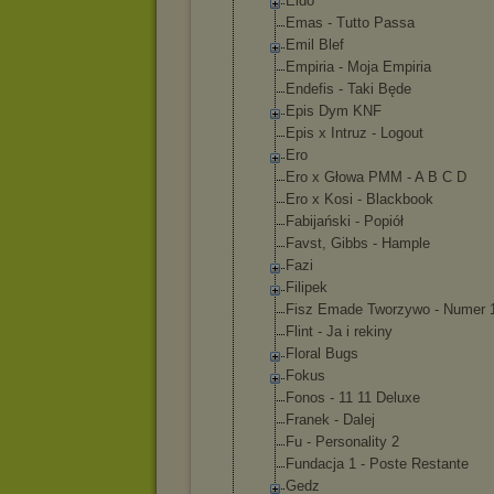
Eldo
Emas - Tutto Passa
Emil Blef
Empiria - Moja Empiria
Endefis - Taki Będe
Epis Dym KNF
Epis x Intruz - Logout
Ero
Ero x Głowa PMM - A B C D
Ero x Kosi - Blackbook
Fabijański - Popiół
Favst, Gibbs - Hample
Fazi
Filipek
Fisz Emade Tworzywo - Numer 
Flint - Ja i rekiny
Floral Bugs
Fokus
Fonos - 11 11 Deluxe
Franek - Dalej
Fu - Personality 2
Fundacja 1 - Poste Restante
Gedz