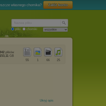
eszcze własnego chomika?
Załóż konto
Nazwa pliku
pliki
chomiki
842
plików
153,11
GB
55
1
66
25
Ukryj opis