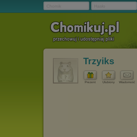
Chomik
Hasło
Trzyiks
Prezent
Ulubiony
Wiadomość