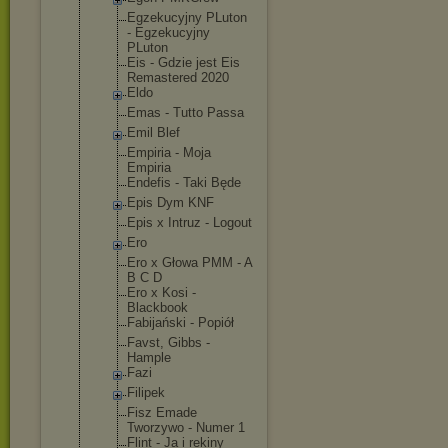
Egzekucyjny PLuton
- Egzekucyjny
PLuton
Eis - Gdzie jest Eis
Remastered 2020
Eldo
Emas - Tutto Passa
Emil Blef
Empiria - Moja
Empiria
Endefis - Taki Będe
Epis Dym KNF
Epis x Intruz - Logout
Ero
Ero x Głowa PMM - A
B C D
Ero x Kosi -
Blackbook
Fabijański - Popiół
Favst, Gibbs -
Hample
Fazi
Filipek
Fisz Emade
Tworzywo - Numer 1
Flint - Ja i rekiny