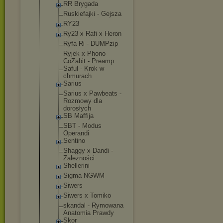
RR Brygada
Ruskiefajki - Gejsza
RY23
Ry23 x Rafi x Heron
Ryfa Ri - DUMPzip
Ryjek x Phono
CoZabit - Preamp
Saful - Krok w
chmurach
Sarius
Sarius x Pawbeats -
Rozmowy dla
dorosłych
SB Maffija
SBT - Modus
Operandi
Sentino
Shaggy x Dandi -
Zależności
Shellerini
Sigma NGWM
Siwers
Siwers x Tomiko
skandal - Rymowana
Anatomia Prawdy
Skor