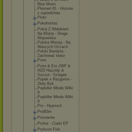
Blue Moon
Płomień 81 - Historie
z sąsiedztwa
Pluto
Pokahontaz
Pokój Z Widokiem
Na Wojnę - Droga
Wojownika
Polska Wersja - Na
Waszych Oczach
Polski Bandyta -
Zachować twarz
Pono
Pono & Ero JWP &
HZD Hazzidy &
Szczur - Szlagier
Popek x Razgonov -
Złoty Byk
Popkiller Młode Wilki
8
Popkiller Młode Wilki
9
Pro - Hypnocil
Pro8l3m
Proceente
Profus - Ciarki EP
Prykson Fisk