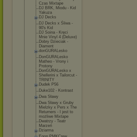
Czas Mixtape
DJ BRK, Miodu - Kid
Yakuza
DJ Decks
DJ Decks x Śliwa -
90's Kid
DJ Soina - Kręci
Mnie Vinyl 4 (Deluxe)
Dobry Dzieciak -
Diament
donGURALesk
o
DonGURALesk
o
Matheo - Vrony i
Protony
DonGURALesk
o x
Shellerini x Tailorcut -
TRINITY
Dudek P56
Duke102 - Kontrast
Dwa Sławy
Dwa Sławy x Gruby
Mielzky x Pers x The
Returners - I jest to
możliwe Mixtape
Dwatrzy - Teatr
Marzeń
Dziarma
Egon PMKCrew