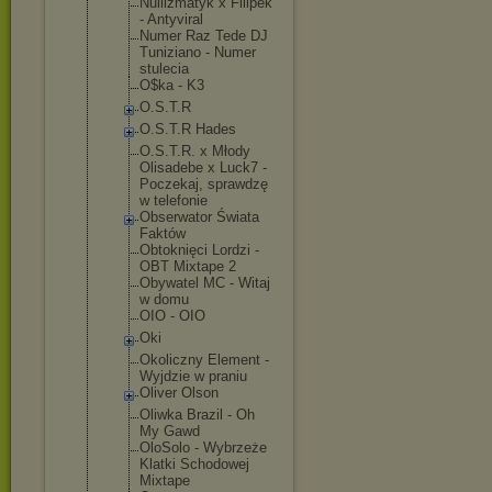
Nullizmatyk x Filipek
- Antyviral
Numer Raz Tede DJ
Tuniziano - Numer
stulecia
O$ka - K3
O.S.T.R
O.S.T.R Hades
O.S.T.R. x Młody
Olisadebe x Luck7 -
Poczekaj, sprawdzę
w telefonie
Obserwator Świata
Faktów
Obtoknięci Lordzi -
OBT Mixtape 2
Obywatel MC - Witaj
w domu
OIO - OIO
Oki
Okoliczny Element -
Wyjdzie w praniu
Oliver Olson
Oliwka Brazil - Oh
My Gawd
OloSolo - Wybrzeże
Klatki Schodowej
Mixtape