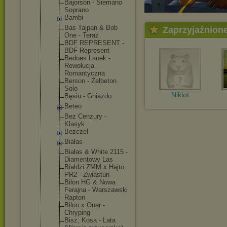
Bajorson - Siemano
Soprano
Bambi
Bas Tajpan & Bob
Zaprzyjaźnion
One - Teraz
BDF REPRESENT -
BDF Represent
Bedoes Lanek -
Rewolucja
Romantyczna
Berson - Żelbeton
Solo
Niklot
Bęsiu - Gniazdo
Beteo
Bez Cenzury -
Klasyk
Bezczel
Białas
Białas & White 2115 -
Diamentowy Las
Białdżi ZMM x Hajto
PR2 - Zwiastun
Bilon HG & Nowa
Ferajna - Warszawski
Rapton
Bilon x Onar -
Chryping
Bisz, Kosa - Lata