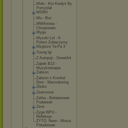
Woło - Kto Kiedyś By
Pomyślał
WSRH
Wu - Buc
WWArstwa -
Chropowato
Wyga
Wysoki Lot - A
Potem Zobaczymy
Wzgórze Ya-Pa 3
Young Igi
Z Autopsji - StreetArt
Ząbek B13 -
Muzykoterap
ia
Żabson
Żabson x Kronkel
Dom - Macrodosing
Zbuku
Zeamsone
Zetha - Bohaterowie
Podwórek
Zeus
Zyga WPU -
Refleksje
ŻYTO, Noon - Morza
Południowe