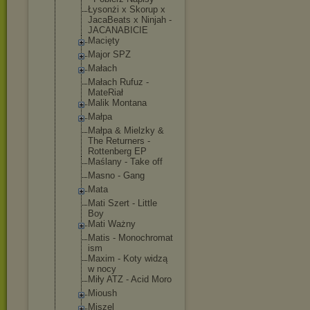
Łysonżi x Skorup x
JacaBeats x Ninjah -
JACANABICIE
Macięty
Major SPZ
Małach
Małach Rufuz -
MateRiał
Malik Montana
Małpa
Małpa & Mielzky &
The Returners -
Rottenberg EP
Maślany - Take off
Masno - Gang
Mata
Mati Szert - Little
Boy
Mati Ważny
Matis - Monochromat
ism
Maxim - Koty widzą
w nocy
Miły ATZ - Acid Moro
Mioush
Miszel