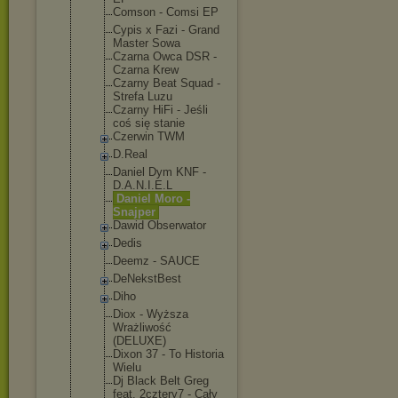
Comson - Comsi EP
Cypis x Fazi - Grand
Master Sowa
Czarna Owca DSR -
Czarna Krew
Czarny Beat Squad -
Strefa Luzu
Czarny HiFi - Jeśli
coś się stanie
Czerwin TWM
D.Real
Daniel Dym KNF -
D.A.N.I.E.L
Daniel Moro -
Snajper
Dawid Obserwator
Dedis
Deemz - SAUCE
DeNekstBest
Diho
Diox - Wyższa
Wrażliwość
(DELUXE)
Dixon 37 - To Historia
Wielu
Dj Black Belt Greg
feat. 2cztery7 - Cały