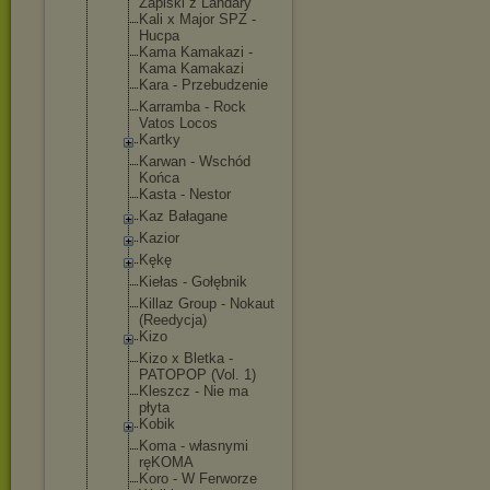
Zapiski z Landary
Kali x Major SPZ -
Hucpa
Kama Kamakazi -
Kama Kamakazi
Kara - Przebudzeni
e
Karramba - Rock
Vatos Locos
Kartky
Karwan - Wschód
Końca
Kasta - Nestor
Kaz Bałagane
Kazior
Kękę
Kiełas - Gołębnik
Killaz Group - Nokaut
(Reedycja)
Kizo
Kizo x Bletka -
PATOPOP (Vol. 1)
Kleszcz - Nie ma
płyta
Kobik
Koma - własnymi
ręKOMA
Koro - W Ferworze