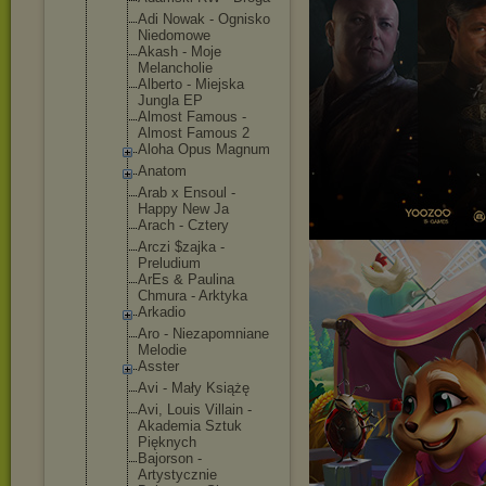
Adi Nowak - Ognisko
Niedomowe
Akash - Moje
Melancholie
Alberto - Miejska
Jungla EP
Almost Famous -
Almost Famous 2
Aloha Opus Magnum
Anatom
Arab x Ensoul -
Happy New Ja
Arach - Cztery
Arczi $zajka -
Preludium
ArEs & Paulina
Chmura - Arktyka
Arkadio
Aro - Niezapomnia
ne
Melodie
Asster
Avi - Mały Książę
Avi, Louis Villain -
Akademia Sztuk
Pięknych
Bajorson -
Artystyczni
e