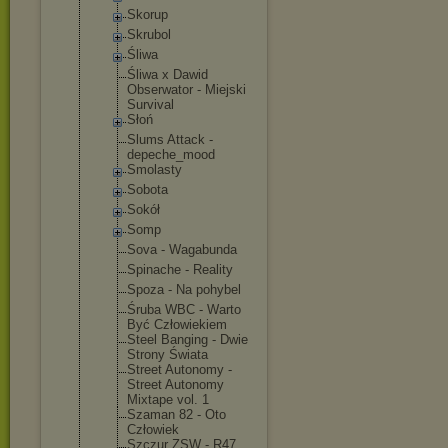
Skorup
Skrubol
Śliwa
Śliwa x Dawid
Obserwator - Miejski
Survival
Słoń
Slums Attack -
depeche_moo
d
Smolasty
Sobota
Sokół
Somp
Sova - Wagabunda
Spinache - Reality
Spoza - Na pohybel
Śruba WBC - Warto
Być Człowiekiem
Steel Banging - Dwie
Strony Świata
Street Autonomy -
Street Autonomy
Mixtape vol. 1
Szaman 82 - Oto
Człowiek
Szczur ZSW - R47