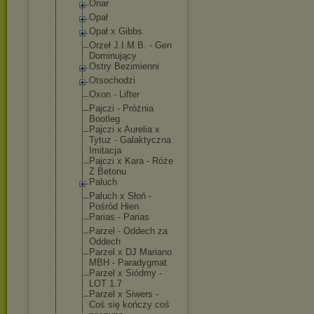
Onar
Opał
Opał x Gibbs
Orzeł J.I.M.B. - Gen
Dominujący
Ostry Bezimienni
Otsochodzi
Oxon - Lifter
Pajczi - Próżnia
Bootleg
Pajczi x Aurelia x
Tytuz - Galaktyczna
Imitacja
Pajczi x Kara - Róże
Z Betonu
Paluch
Paluch x Słoń -
Pośród Hien
Parias - Parias
Parzel - Oddech za
Oddech
Parzel x DJ Mariano
MBH - Paradygmat
Parzel x Siódmy -
LOT 1.7
Parzel x Siwers -
Coś się kończy coś