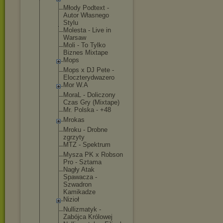
Młody Podtext -
Autor Własnego
Stylu
Molesta - Live in
Warsaw
Moli - To Tylko
Biznes Mixtape
Mops
Mops x DJ Pete -
Eloczterydw
azero
Mor W.A
MoraL - Doliczony
Czas Gry (Mixtape)
Mr. Polska - +48
Mrokas
Mroku - Drobne
zgrzyty
MTZ - Spektrum
Mysza PK x Robson
Pro - Sztama
Nagły Atak
Spawacza -
Szwadron
Kamikadze
Nizioł
Nullizmatyk -
Zabójca Królowej