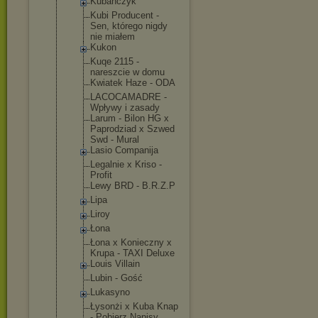
Kubańczyk
Kubi Producent -
Sen, którego nigdy
nie miałem
Kukon
Kuqe 2115 -
nareszcie w domu
Kwiatek Haze - ODA
LACOCAMADRE -
Wpływy i zasady
Larum - Bilon HG x
Paprodziad x Szwed
Swd - Mural
Lasio Companija
Legalnie x Kriso -
Profit
Lewy BRD - B.R.Z.P
Lipa
Liroy
Łona
Łona x Konieczny x
Krupa - TAXI Deluxe
Louis Villain
Lubin - Gość
Lukasyno
Łysonżi x Kuba Knap
- Pobierz Napisy