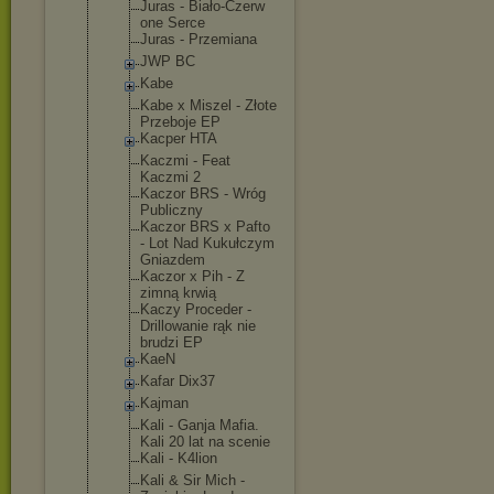
Juras - Biało-Czerw
one Serce
Juras - Przemiana
JWP BC
Kabe
Kabe x Miszel - Złote
Przeboje EP
Kacper HTA
Kaczmi - Feat
Kaczmi 2
Kaczor BRS - Wróg
Publiczny
Kaczor BRS x Pafto
- Lot Nad Kukułczym
Gniazdem
Kaczor x Pih - Z
zimną krwią
Kaczy Proceder -
Drillowanie rąk nie
brudzi EP
KaeN
Kafar Dix37
Kajman
Kali - Ganja Mafia.
Kali 20 lat na scenie
Kali - K4lion
Kali & Sir Mich -