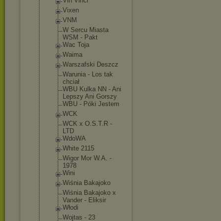
Vin Vinci
Vixen
VNM
W Sercu Miasta
WSM - Pakt
Wac Toja
Waima
Warszafski Deszcz
Warunia - Los tak
chciał
WBU Kulka NN - Ani
Lepszy Ani Gorszy
WBU - Póki Jestem
WCK
WCK x O.S.T.R -
LTD
WdoWA
White 2115
Wigor Mor W.A. -
1978
Wini
Wiśnia Bakajoko
Wiśnia Bakajoko x
Vander - Eliksir
Włodi
Wojtas - 23