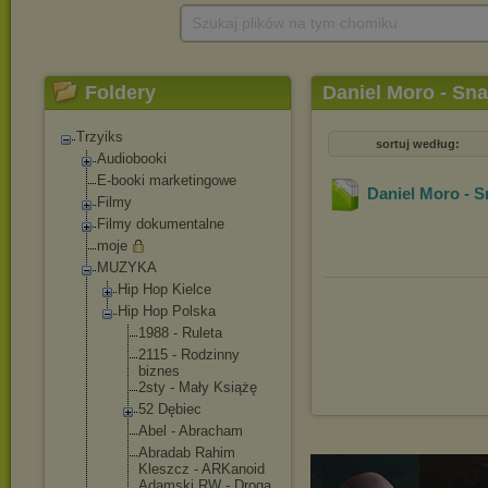
Szukaj plików na tym chomiku
Foldery
Daniel Moro - Sna
Trzyiks
sortuj według:
Audiobooki
E-booki marketingowe
Daniel Moro - S
Filmy
Filmy dokumentalne
moje
MUZYKA
Hip Hop Kielce
Hip Hop Polska
1988 - Ruleta
2115 - Rodzinny
biznes
2sty - Mały Książę
52 Dębiec
Abel - Abracham
Abradab Rahim
Kleszcz - ARKanoid
Adamski RW - Droga