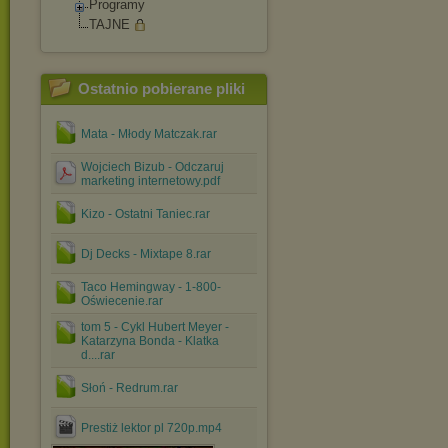
Programy
TAJNE
Ostatnio pobierane pliki
Mata - Młody Matczak.rar
Wojciech Bizub - Odczaruj
marketing internetowy.pdf
Kizo - Ostatni Taniec.rar
Dj Decks - Mixtape 8.rar
Taco Hemingway - 1-800-
Oświecenie.rar
tom 5 - Cykl Hubert Meyer -
Katarzyna Bonda - Klatka
d....rar
Słoń - Redrum.rar
Prestiż lektor pl 720p.mp4