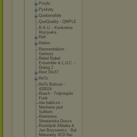
Przyłu
Pyskaty
Quebonafide
QueQuality - QMPLE
R.A.U. - Konkretna
Rozrywka
Rafi
Rahim
Rasmentalis
m -
Geniusz
Rebel Babel
Ensemble & L.U.C. -
Dialog 2
Rest Dix37
ReTo
ReTo Botixon -
420024
Roach - Trójmiejski
Funk
rów babicze -
Nierówno pod
Sufitem
Równonoc.
Słowiańska Dusza
Rozbójnik Alibaba &
Jan Borysewicz - Bal
Maturalny 3CD flac