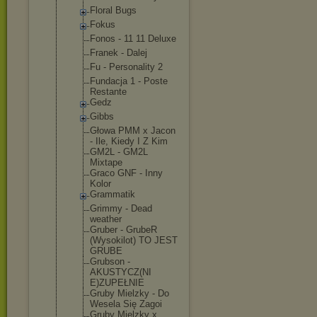
Floral Bugs
Fokus
Fonos - 11 11 Deluxe
Franek - Dalej
Fu - Personality 2
Fundacja 1 - Poste
Restante
Gedz
Gibbs
Głowa PMM x Jacon
- Ile, Kiedy I Z Kim
GM2L - GM2L
Mixtape
Graco GNF - Inny
Kolor
Grammatik
Grimmy - Dead
weather
Gruber - GrubeR
(Wysokilot) TO JEST
GRUBE
Grubson -
AKUSTYCZ(NI
E)ZUPEŁNIE
Gruby Mielzky - Do
Wesela Się Zagoi
Gruby Mielzky x