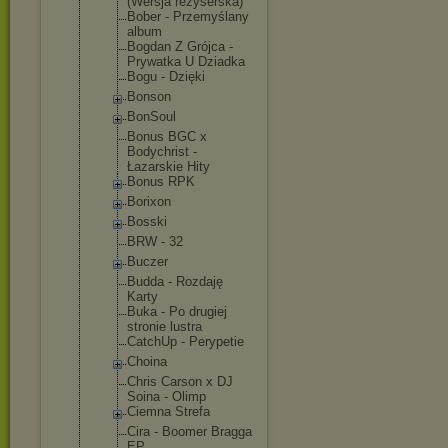
(Wersja reżyserska)
Bober - Przemyślany
album
Bogdan Z Grójca -
Prywatka U Dziadka
Bogu - Dzięki
Bonson
BonSoul
Bonus BGC x
Bodychrist -
Łazarskie Hity
Bonus RPK
Borixon
Bosski
BRW - 32
Buczer
Budda - Rozdaję
Karty
Buka - Po drugiej
stronie lustra
CatchUp - Perypetie
Choina
Chris Carson x DJ
Soina - Olimp
Ciemna Strefa
Cira - Boomer Bragga
EP