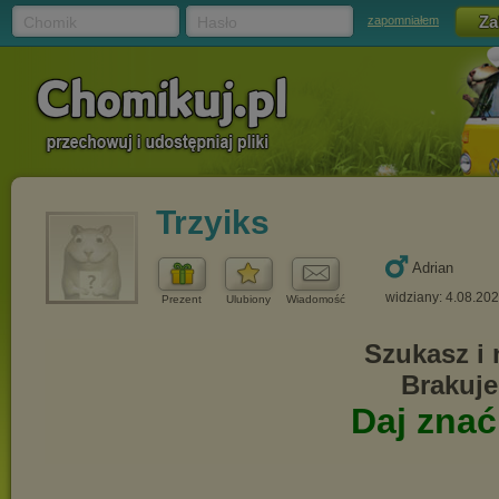
Chomik
Hasło
zapomniałem
Trzyiks
Adrian
widziany: 4.08.20
Prezent
Ulubiony
Wiadomość