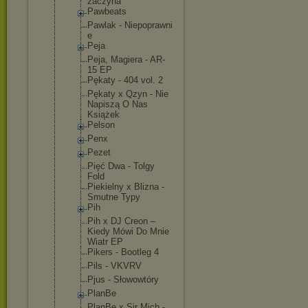
zaczyna
Pawbeats
Pawlak - Niepoprawni
e
Peja
Peja, Magiera - AR-
15 EP
Pękaty - 404 vol. 2
Pękaty x Qzyn - Nie
Napiszą O Nas
Książek
Pelson
Penx
Pezet
Pięć Dwa - Tolgy
Fold
Piekielny x Blizna -
Smutne Typy
Pih
Pih x DJ Creon –
Kiedy Mówi Do Mnie
Wiatr EP
Pikers - Bootleg 4
Pils - VKVRV
Pjus - Słowowtóry
PlanBe
PlanBe x Sir Mich -