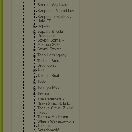
Szenfi - Wydawka
Szopeen - Vinted Luv
Szopeen x Voskovy -
Halo EP
Szpaku
Szpaku & Kubi
Producent
Szybki Szmal -
Mixtape 2022
Szymi Szyms
Taco Hemingway
Tadek - Stare
Brudnopisy
Tau
Taxita - Real
Tede
Ten Typ Mes
Te-Tris
The Returners -
Nowa Stara Szkoła
Toczka Crew - Z krwi
i kości
Tomasz Andersen -
Wbrew Wskazówkom
Tomiko -
Świadomość