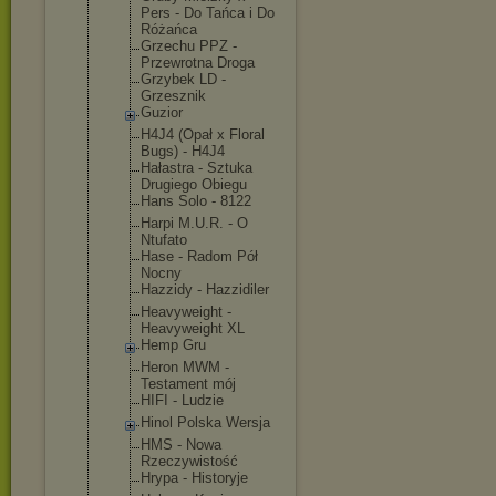
Pers - Do Tańca i Do
Różańca
Grzechu PPZ -
Przewrotna Droga
Grzybek LD -
Grzesznik
Guzior
H4J4 (Opał x Floral
Bugs) - H4J4
Hałastra - Sztuka
Drugiego Obiegu
Hans Solo - 8122
Harpi M.U.R. - O
Ntufato
Hase - Radom Pół
Nocny
Hazzidy - Hazzidiler
Heavyweight -
Heavyweight XL
Hemp Gru
Heron MWM -
Testament mój
HIFI - Ludzie
Hinol Polska Wersja
HMS - Nowa
Rzeczywisto
ść
Hrypa - Historyje