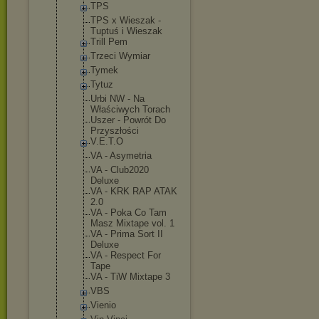
TPS
TPS x Wieszak -
Tuptuś i Wieszak
Trill Pem
Trzeci Wymiar
Tymek
Tytuz
Urbi NW - Na
Właściwych Torach
Uszer - Powrót Do
Przyszłości
V.E.T.O
VA - Asymetria
VA - Club2020
Deluxe
VA - KRK RAP ATAK
2.0
VA - Poka Co Tam
Masz Mixtape vol. 1
VA - Prima Sort II
Deluxe
VA - Respect For
Tape
VA - TiW Mixtape 3
VBS
Vienio