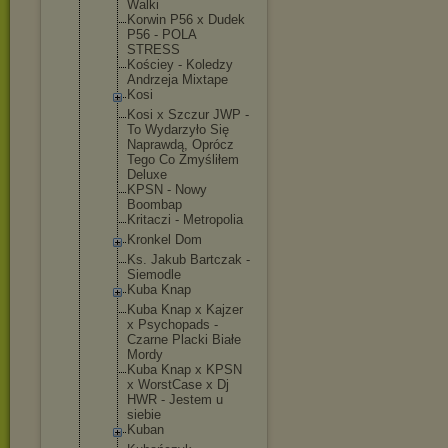
Walki
Korwin P56 x Dudek
P56 - POLA
STRESS
Kościey - Koledzy
Andrzeja Mixtape
Kosi
Kosi x Szczur JWP -
To Wydarzyło Się
Naprawdą, Oprócz
Tego Co Zmyśliłem
Deluxe
KPSN - Nowy
Boombap
Kritaczi - Metropolia
Kronkel Dom
Ks. Jakub Bartczak -
Siemodle
Kuba Knap
Kuba Knap x Kajzer
x Psychopads -
Czarne Placki Białe
Mordy
Kuba Knap x KPSN
x WorstCase x Dj
HWR - Jestem u
siebie
Kuban