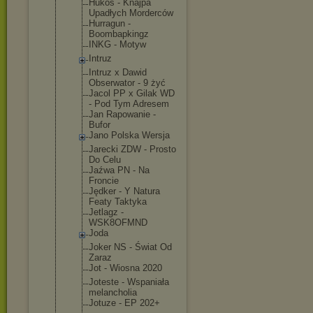
Hukos - Knajpa
Upadłych Morderców
Hurragun -
Boombapking
z
INKG - Motyw
Intruz
Intruz x Dawid
Obserwator - 9 żyć
Jacol PP x Gilak WD
- Pod Tym Adresem
Jan Rapowanie -
Bufor
Jano Polska Wersja
Jarecki ZDW - Prosto
Do Celu
Jaźwa PN - Na
Froncie
Jędker - Y Natura
Featy Taktyka
Jetlagz -
WSK8OFMND
Joda
Joker NS - Świat Od
Zaraz
Jot - Wiosna 2020
Joteste - Wspaniała
melancholia
Jotuze - EP 202+