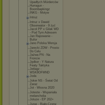
Upadłych Morderców
Hurragun -
Boombapking
z
INKG - Motyw
Intruz
Intruz x Dawid
Obserwator - 9 żyć
Jacol PP x Gilak WD
- Pod Tym Adresem
Jan Rapowanie -
Bufor
Jano Polska Wersja
Jarecki ZDW - Prosto
Do Celu
Jaźwa PN - Na
Froncie
Jędker - Y Natura
Featy Taktyka
Jetlagz -
WSK8OFMND
Joda
Joker NS - Świat Od
Zaraz
Jot - Wiosna 2020
Joteste - Wspaniała
melancholia
Jotuze - EP 202+
Juras - Biało-Czerw