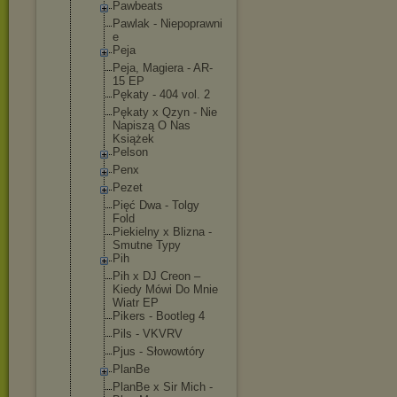
Pawbeats
Pawlak - Niepoprawni
e
Peja
Peja, Magiera - AR-
15 EP
Pękaty - 404 vol. 2
Pękaty x Qzyn - Nie
Napiszą O Nas
Książek
Pelson
Penx
Pezet
Pięć Dwa - Tolgy
Fold
Piekielny x Blizna -
Smutne Typy
Pih
Pih x DJ Creon –
Kiedy Mówi Do Mnie
Wiatr EP
Pikers - Bootleg 4
Pils - VKVRV
Pjus - Słowowtóry
PlanBe
PlanBe x Sir Mich -