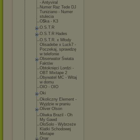
- Antyviral
Numer Raz Tede DJ
Tuniziano - Numer
stulecia
O$ka - K3
O.S.T.R
O.S.T.R Hades
O.S.T.R. x Młody
Olisadebe x Luck7 -
Poczekaj, sprawdzę
w telefonie
Obserwator Świata
Faktów
Obtoknięci Lordzi -
OBT Mixtape 2
Obywatel MC - Witaj
w domu
OIO - OIO
Oki
Okoliczny Element -
Wyjdzie w praniu
Oliver Olson
Oliwka Brazil - Oh
My Gawd
OloSolo - Wybrzeże
Klatki Schodowej
Mixtape
Onar