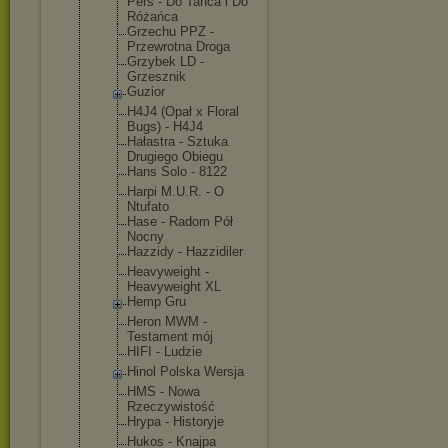
Pers - Do Tańca i Do
Różańca
Grzechu PPZ -
Przewrotna Droga
Grzybek LD -
Grzesznik
Guzior
H4J4 (Opał x Floral
Bugs) - H4J4
Hałastra - Sztuka
Drugiego Obiegu
Hans Solo - 8122
Harpi M.U.R. - O
Ntufato
Hase - Radom Pół
Nocny
Hazzidy - Hazzidiler
Heavyweight -
Heavyweight XL
Hemp Gru
Heron MWM -
Testament mój
HIFI - Ludzie
Hinol Polska Wersja
HMS - Nowa
Rzeczywisto
ść
Hrypa - Historyje
Hukos - Knajpa