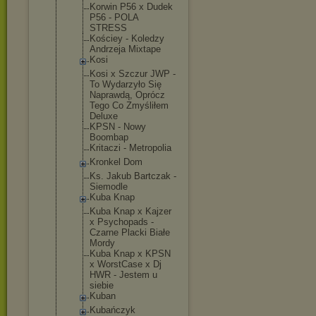
Korwin P56 x Dudek
P56 - POLA
STRESS
Kościey - Koledzy
Andrzeja Mixtape
Kosi
Kosi x Szczur JWP -
To Wydarzyło Się
Naprawdą, Oprócz
Tego Co Zmyśliłem
Deluxe
KPSN - Nowy
Boombap
Kritaczi - Metropolia
Kronkel Dom
Ks. Jakub Bartczak -
Siemodle
Kuba Knap
Kuba Knap x Kajzer
x Psychopads -
Czarne Placki Białe
Mordy
Kuba Knap x KPSN
x WorstCase x Dj
HWR - Jestem u
siebie
Kuban
Kubańczyk