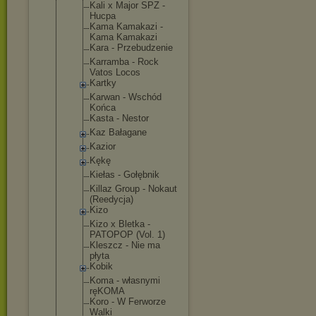
Kali x Major SPZ -
Hucpa
Kama Kamakazi -
Kama Kamakazi
Kara - Przebudzeni
e
Karramba - Rock
Vatos Locos
Kartky
Karwan - Wschód
Końca
Kasta - Nestor
Kaz Bałagane
Kazior
Kękę
Kiełas - Gołębnik
Killaz Group - Nokaut
(Reedycja)
Kizo
Kizo x Bletka -
PATOPOP (Vol. 1)
Kleszcz - Nie ma
płyta
Kobik
Koma - własnymi
ręKOMA
Koro - W Ferworze
Walki