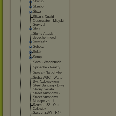
Skorup
Skrubol
Śliwa
Śliwa x Dawid
Obserwator - Miejski
Survival
Słoń
Slums Attack -
depeche_moo
d
Smolasty
Sobota
Sokół
Somp
Sova - Wagabunda
Spinache - Reality
Spoza - Na pohybel
Śruba WBC - Warto
Być Człowiekiem
Steel Banging - Dwie
Strony Świata
Street Autonomy -
Street Autonomy
Mixtape vol. 1
Szaman 82 - Oto
Człowiek
Szczur ZSW - R47