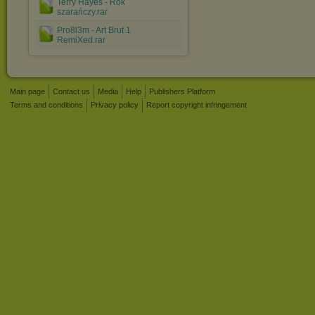
Terry Hayes - Rok
szarańczy.rar
Pro8l3m - Art Brut 1
RemiXed.rar
Main page
Contact us
Media
Help
Publishers Platform
Terms and conditions
Privacy policy
Report copyright infringement