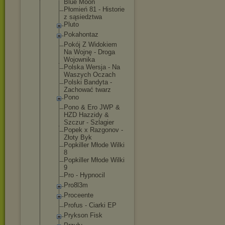
Blue Moon
Płomień 81 - Historie
z sąsiedztwa
Pluto
Pokahontaz
Pokój Z Widokiem
Na Wojnę - Droga
Wojownika
Polska Wersja - Na
Waszych Oczach
Polski Bandyta -
Zachować twarz
Pono
Pono & Ero JWP &
HZD Hazzidy &
Szczur - Szlagier
Popek x Razgonov -
Złoty Byk
Popkiller Młode Wilki
8
Popkiller Młode Wilki
9
Pro - Hypnocil
Pro8l3m
Proceente
Profus - Ciarki EP
Prykson Fisk