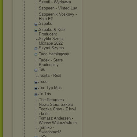
Szenfi - Wydawka
Szopeen - Vinted Luv
Szopeen x Voskovy -
Halo EP
Szpaku
Szpaku & Kubi
Producent
Szybki Szmal -
Mixtape 2022
Szymi Szyms
Taco Hemingway
Tadek - Stare
Brudnopisy
Tau
Taxita - Real
Tede
Ten Typ Mes
Te-Tris
The Returners -
Nowa Stara Szkoła
Toczka Crew - Z krwi
i kości
Tomasz Andersen -
Wbrew Wskazówkom
Tomiko -
Świadomość
TPS