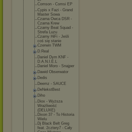
Comson - Comsi EP
Cypis x Fazi - Grand
Master Sowa
Czarna Owca DSR -
Czarna Krew
Czarny Beat Squad -
Strefa Luzu
Czarny HiFi - Jeśli
coś się stanie
Czerwin TWM
D.Real
Daniel Dym KNF -
D.A.N.I.E.L
Daniel Moro - Snajper
Dawid Obserwator
Dedis
Deemz - SAUCE
DeNekstBest
Diho
Diox - Wyższa
Wrażliwość
(DELUXE)
Dixon 37 - To Historia
Wielu
Dj Black Belt Greg
feat. 2cztery7 - Cały