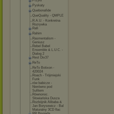
Przyłu
Pyskaty
Quebonafide
QueQuality - QMPLE
R.A.U. - Konkretna
Rozrywka
Rafi
Rahim
Rasmentalis
m -
Geniusz
Rebel Babel
Ensemble & L.U.C. -
Dialog 2
Rest Dix37
ReTo
ReTo Botixon -
420024
Roach - Trójmiejski
Funk
rów babicze -
Nierówno pod
Sufitem
Równonoc.
Słowiańska Dusza
Rozbójnik Alibaba &
Jan Borysewicz - Bal
Maturalny 3CD flac
RR Brygada