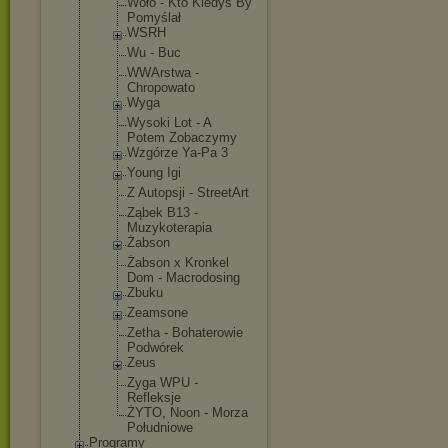
Woło - Kto Kiedyś By
Pomyślał
WSRH
Wu - Buc
WWArstwa -
Chropowato
Wyga
Wysoki Lot - A
Potem Zobaczymy
Wzgórze Ya-Pa 3
Young Igi
Z Autopsji - StreetArt
Ząbek B13 -
Muzykoterap
ia
Żabson
Żabson x Kronkel
Dom - Macrodosing
Zbuku
Zeamsone
Zetha - Bohaterowie
Podwórek
Zeus
Zyga WPU -
Refleksje
ŻYTO, Noon - Morza
Południowe
Programy