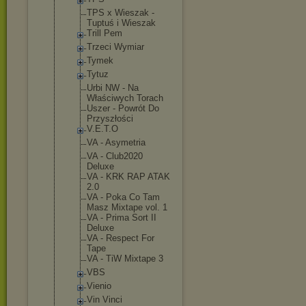
TPS x Wieszak -
Tuptuś i Wieszak
Trill Pem
Trzeci Wymiar
Tymek
Tytuz
Urbi NW - Na
Właściwych Torach
Uszer - Powrót Do
Przyszłości
V.E.T.O
VA - Asymetria
VA - Club2020
Deluxe
VA - KRK RAP ATAK
2.0
VA - Poka Co Tam
Masz Mixtape vol. 1
VA - Prima Sort II
Deluxe
VA - Respect For
Tape
VA - TiW Mixtape 3
VBS
Vienio
Vin Vinci