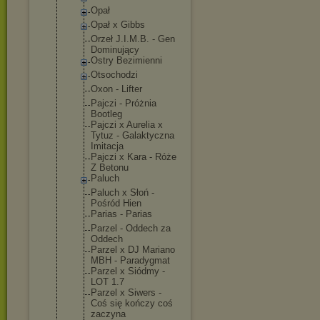
Opał
Opał x Gibbs
Orzeł J.I.M.B. - Gen
Dominujący
Ostry Bezimienni
Otsochodzi
Oxon - Lifter
Pajczi - Próżnia
Bootleg
Pajczi x Aurelia x
Tytuz - Galaktyczna
Imitacja
Pajczi x Kara - Róże
Z Betonu
Paluch
Paluch x Słoń -
Pośród Hien
Parias - Parias
Parzel - Oddech za
Oddech
Parzel x DJ Mariano
MBH - Paradygmat
Parzel x Siódmy -
LOT 1.7
Parzel x Siwers -
Coś się kończy coś
zaczyna