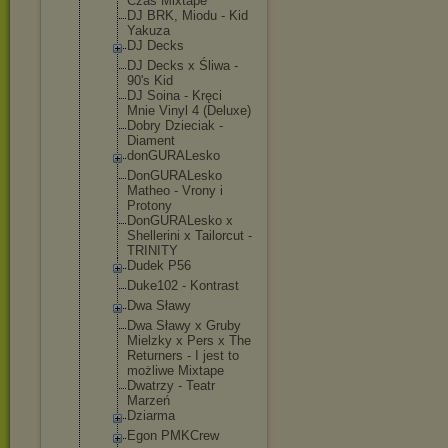
Czas Mixtape
DJ BRK, Miodu - Kid
Yakuza
DJ Decks
DJ Decks x Śliwa -
90's Kid
DJ Soina - Kręci
Mnie Vinyl 4 (Deluxe)
Dobry Dzieciak -
Diament
donGURALesk
o
DonGURALesk
o
Matheo - Vrony i
Protony
DonGURALesk
o x
Shellerini x Tailorcut -
TRINITY
Dudek P56
Duke102 - Kontrast
Dwa Sławy
Dwa Sławy x Gruby
Mielzky x Pers x The
Returners - I jest to
możliwe Mixtape
Dwatrzy - Teatr
Marzeń
Dziarma
Egon PMKCrew