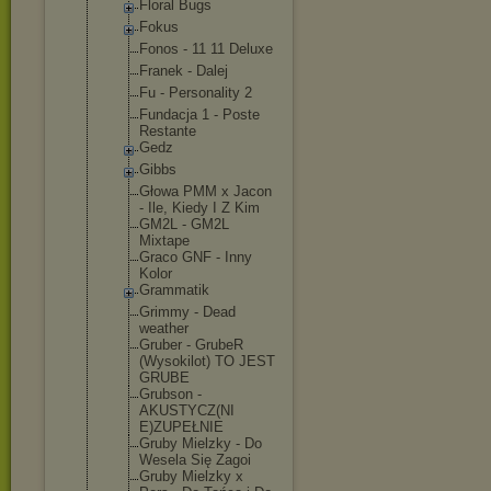
Floral Bugs
Fokus
Fonos - 11 11 Deluxe
Franek - Dalej
Fu - Personality 2
Fundacja 1 - Poste
Restante
Gedz
Gibbs
Głowa PMM x Jacon
- Ile, Kiedy I Z Kim
GM2L - GM2L
Mixtape
Graco GNF - Inny
Kolor
Grammatik
Grimmy - Dead
weather
Gruber - GrubeR
(Wysokilot) TO JEST
GRUBE
Grubson -
AKUSTYCZ(NI
E)ZUPEŁNIE
Gruby Mielzky - Do
Wesela Się Zagoi
Gruby Mielzky x