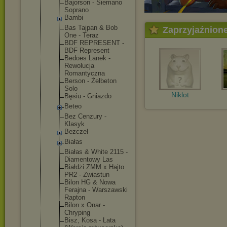
Bajorson - Siemano
Soprano
Bambi
Bas Tajpan & Bob
Zaprzyjaźnion
One - Teraz
BDF REPRESENT -
BDF Represent
Bedoes Lanek -
Rewolucja
Romantyczna
Berson - Żelbeton
Solo
Niklot
Bęsiu - Gniazdo
Beteo
Bez Cenzury -
Klasyk
Bezczel
Białas
Białas & White 2115 -
Diamentowy Las
Białdżi ZMM x Hajto
PR2 - Zwiastun
Bilon HG & Nowa
Ferajna - Warszawski
Rapton
Bilon x Onar -
Chryping
Bisz, Kosa - Lata