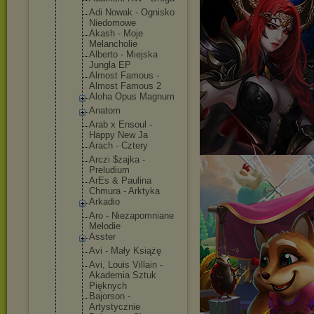
Adi Nowak - Ognisko
Niedomowe
Akash - Moje
Melancholie
Alberto - Miejska
Jungla EP
Almost Famous -
Almost Famous 2
Aloha Opus Magnum
Anatom
Arab x Ensoul -
Happy New Ja
Arach - Cztery
Arczi $zajka -
Preludium
ArEs & Paulina
Chmura - Arktyka
Arkadio
Aro - Niezapomnia
ne
Melodie
Asster
Avi - Mały Książę
Avi, Louis Villain -
Akademia Sztuk
Pięknych
Bajorson -
Artystyczni
e