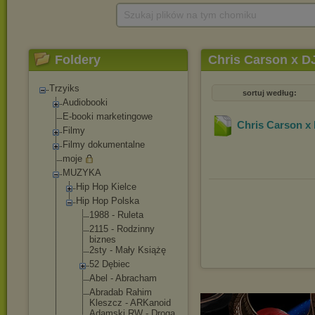
Szukaj plików na tym chomiku
Foldery
Chris Carson x DJ
Trzyiks
sortuj według:
Audiobooki
E-booki marketingowe
Chris Carson x 
Filmy
Filmy dokumentalne
moje
MUZYKA
Hip Hop Kielce
Hip Hop Polska
1988 - Ruleta
2115 - Rodzinny
biznes
2sty - Mały Książę
52 Dębiec
Abel - Abracham
Abradab Rahim
Kleszcz - ARKanoid
Adamski RW - Droga