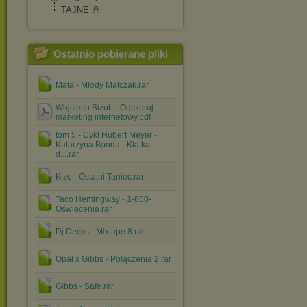
TAJNE
Ostatnio pobierane pliki
Mata - Młody Matczak.rar
Wojciech Bizub - Odczaruj
marketing internetowy.pdf
tom 5 - Cykl Hubert Meyer -
Katarzyna Bonda - Klatka
d....rar
Kizo - Ostatni Taniec.rar
Taco Hemingway - 1-800-
Oświecenie.rar
Dj Decks - Mixtape 8.rar
Opał x Gibbs - Połączenia 2.rar
Gibbs - Safe.rar