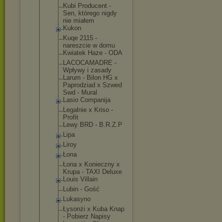
Kubi Producent -
Sen, którego nigdy
nie miałem
Kukon
Kuqe 2115 -
nareszcie w domu
Kwiatek Haze - ODA
LACOCAMADRE -
Wpływy i zasady
Larum - Bilon HG x
Paprodziad x Szwed
Swd - Mural
Lasio Companija
Legalnie x Kriso -
Profit
Lewy BRD - B.R.Z.P
Lipa
Liroy
Łona
Łona x Konieczny x
Krupa - TAXI Deluxe
Louis Villain
Lubin - Gość
Lukasyno
Łysonżi x Kuba Knap
- Pobierz Napisy