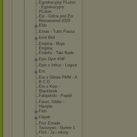
Egzekucyjny PLuton
- Egzekucyjny
PLuton
Eis - Gdzie jest Eis
Remastered 2020
Eldo
Emas - Tutto Passa
Emil Blef
Empiria - Moja
Empiria
Endefis - Taki Będe
Epis Dym KNF
Epis x Intruz - Logout
Ero
Ero x Głowa PMM - A
B C D
Ero x Kosi -
Blackbook
Fabijański - Popiół
Favst, Gibbs -
Hample
Fazi
Filipek
Fisz Emade
Tworzywo - Numer 1
Flint - Ja i rekiny