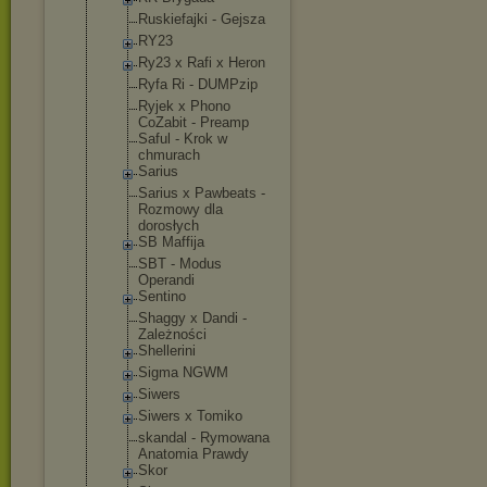
Ruskiefajki - Gejsza
RY23
Ry23 x Rafi x Heron
Ryfa Ri - DUMPzip
Ryjek x Phono
CoZabit - Preamp
Saful - Krok w
chmurach
Sarius
Sarius x Pawbeats -
Rozmowy dla
dorosłych
SB Maffija
SBT - Modus
Operandi
Sentino
Shaggy x Dandi -
Zależności
Shellerini
Sigma NGWM
Siwers
Siwers x Tomiko
skandal - Rymowana
Anatomia Prawdy
Skor