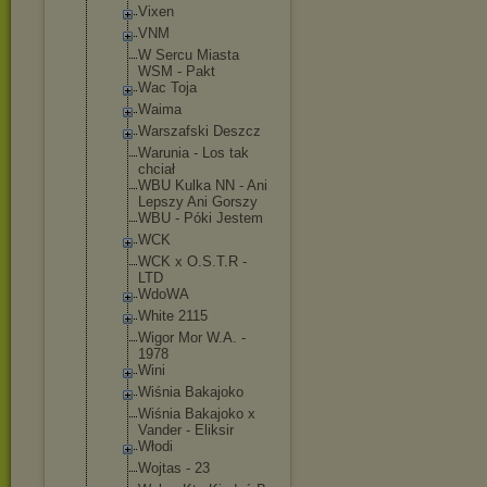
Vixen
VNM
W Sercu Miasta
WSM - Pakt
Wac Toja
Waima
Warszafski Deszcz
Warunia - Los tak
chciał
WBU Kulka NN - Ani
Lepszy Ani Gorszy
WBU - Póki Jestem
WCK
WCK x O.S.T.R -
LTD
WdoWA
White 2115
Wigor Mor W.A. -
1978
Wini
Wiśnia Bakajoko
Wiśnia Bakajoko x
Vander - Eliksir
Włodi
Wojtas - 23