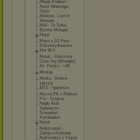
Młody Podtext -
Autor Własnego
Stylu
Molesta - Live in
Warsaw
Moli - To Tylko
Biznes Mixtape
Mops
Mops x DJ Pete -
Eloczterydw
azero
Mor W.A
MoraL - Doliczony
Czas Gry (Mixtape)
Mr. Polska - +48
Mrokas
Mroku - Drobne
zgrzyty
MTZ - Spektrum
Mysza PK x Robson
Pro - Sztama
Nagły Atak
Spawacza -
Szwadron
Kamikadze
Nizioł
Nullizmatyk -
Zabójca Królowej
Nullizmatyk x Filipek