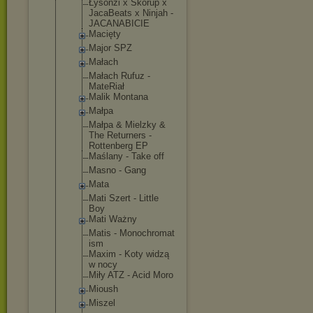
Łysonżi x Skorup x
JacaBeats x Ninjah -
JACANABICIE
Macięty
Major SPZ
Małach
Małach Rufuz -
MateRiał
Malik Montana
Małpa
Małpa & Mielzky &
The Returners -
Rottenberg EP
Maślany - Take off
Masno - Gang
Mata
Mati Szert - Little
Boy
Mati Ważny
Matis - Monochromat
ism
Maxim - Koty widzą
w nocy
Miły ATZ - Acid Moro
Mioush
Miszel