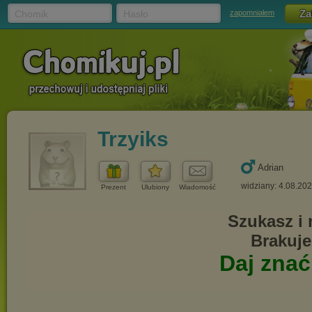
Chomik
Hasło
zapomniałem
Trzyiks
Adrian
widziany: 4.08.20
Prezent
Ulubiony
Wiadomość