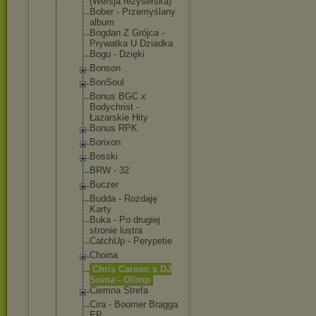
(Wersja reżyserska)
Bober - Przemyślany
album
Bogdan Z Grójca -
Prywatka U Dziadka
Bogu - Dzięki
Bonson
BonSoul
Bonus BGC x
Bodychrist -
Łazarskie Hity
Bonus RPK
Borixon
Bosski
BRW - 32
Buczer
Budda - Rozdaję
Karty
Buka - Po drugiej
stronie lustra
CatchUp - Perypetie
Choina
Chris Carson x DJ
Soina - Olimp
Ciemna Strefa
Cira - Boomer Bragga
EP