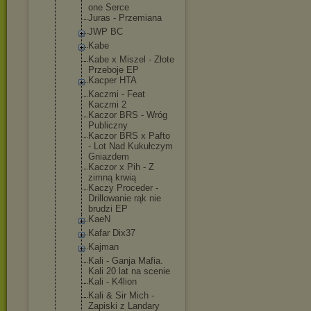
one Serce
Juras - Przemiana
JWP BC
Kabe
Kabe x Miszel - Złote
Przeboje EP
Kacper HTA
Kaczmi - Feat
Kaczmi 2
Kaczor BRS - Wróg
Publiczny
Kaczor BRS x Pafto
- Lot Nad Kukułczym
Gniazdem
Kaczor x Pih - Z
zimną krwią
Kaczy Proceder -
Drillowanie rąk nie
brudzi EP
KaeN
Kafar Dix37
Kajman
Kali - Ganja Mafia.
Kali 20 lat na scenie
Kali - K4lion
Kali & Sir Mich -
Zapiski z Landary