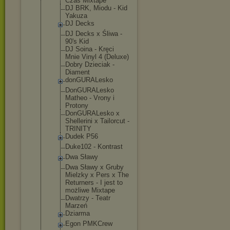
Czas Mixtape
DJ BRK, Miodu - Kid
Yakuza
DJ Decks
DJ Decks x Śliwa -
90's Kid
DJ Soina - Kręci
Mnie Vinyl 4 (Deluxe)
Dobry Dzieciak -
Diament
donGURALesk
o
DonGURALesk
o
Matheo - Vrony i
Protony
DonGURALesk
o x
Shellerini x Tailorcut -
TRINITY
Dudek P56
Duke102 - Kontrast
Dwa Sławy
Dwa Sławy x Gruby
Mielzky x Pers x The
Returners - I jest to
możliwe Mixtape
Dwatrzy - Teatr
Marzeń
Dziarma
Egon PMKCrew