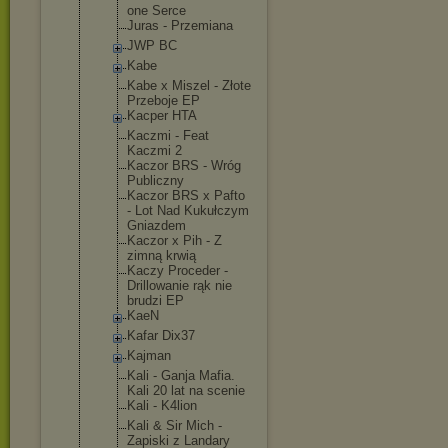
one Serce
Juras - Przemiana
JWP BC
Kabe
Kabe x Miszel - Złote
Przeboje EP
Kacper HTA
Kaczmi - Feat
Kaczmi 2
Kaczor BRS - Wróg
Publiczny
Kaczor BRS x Pafto
- Lot Nad Kukułczym
Gniazdem
Kaczor x Pih - Z
zimną krwią
Kaczy Proceder -
Drillowanie rąk nie
brudzi EP
KaeN
Kafar Dix37
Kajman
Kali - Ganja Mafia.
Kali 20 lat na scenie
Kali - K4lion
Kali & Sir Mich -
Zapiski z Landary