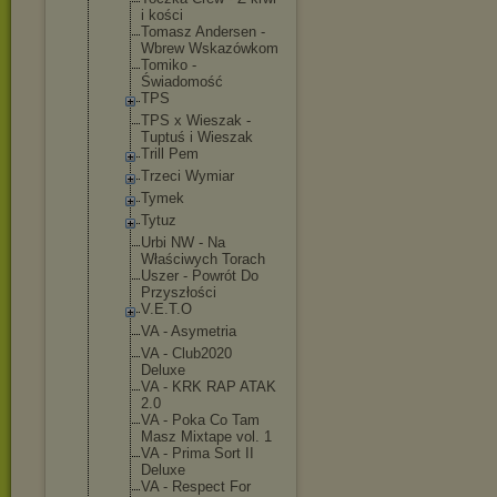
i kości
Tomasz Andersen -
Wbrew Wskazówkom
Tomiko -
Świadomość
TPS
TPS x Wieszak -
Tuptuś i Wieszak
Trill Pem
Trzeci Wymiar
Tymek
Tytuz
Urbi NW - Na
Właściwych Torach
Uszer - Powrót Do
Przyszłości
V.E.T.O
VA - Asymetria
VA - Club2020
Deluxe
VA - KRK RAP ATAK
2.0
VA - Poka Co Tam
Masz Mixtape vol. 1
VA - Prima Sort II
Deluxe
VA - Respect For