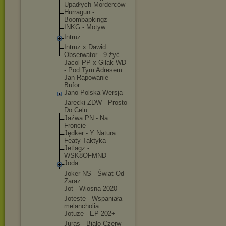
Upadłych Morderców
Hurragun -
Boombapking
z
INKG - Motyw
Intruz
Intruz x Dawid
Obserwator - 9 żyć
Jacol PP x Gilak WD
- Pod Tym Adresem
Jan Rapowanie -
Bufor
Jano Polska Wersja
Jarecki ZDW - Prosto
Do Celu
Jaźwa PN - Na
Froncie
Jędker - Y Natura
Featy Taktyka
Jetlagz -
WSK8OFMND
Joda
Joker NS - Świat Od
Zaraz
Jot - Wiosna 2020
Joteste - Wspaniała
melancholia
Jotuze - EP 202+
Juras - Biało-Czerw