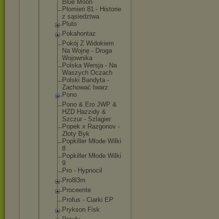
Blue Moon
Płomień 81 - Historie
z sąsiedztwa
Pluto
Pokahontaz
Pokój Z Widokiem
Na Wojnę - Droga
Wojownika
Polska Wersja - Na
Waszych Oczach
Polski Bandyta -
Zachować twarz
Pono
Pono & Ero JWP &
HZD Hazzidy &
Szczur - Szlagier
Popek x Razgonov -
Złoty Byk
Popkiller Młode Wilki
8
Popkiller Młode Wilki
9
Pro - Hypnocil
Pro8l3m
Proceente
Profus - Ciarki EP
Prykson Fisk