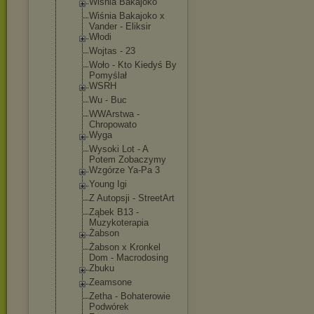
Wiśnia Bakajoko
Wiśnia Bakajoko x
Vander - Eliksir
Włodi
Wojtas - 23
Woło - Kto Kiedyś By
Pomyślał
WSRH
Wu - Buc
WWArstwa -
Chropowato
Wyga
Wysoki Lot - A
Potem Zobaczymy
Wzgórze Ya-Pa 3
Young Igi
Z Autopsji - StreetArt
Ząbek B13 -
Muzykoterap
ia
Żabson
Żabson x Kronkel
Dom - Macrodosing
Zbuku
Zeamsone
Zetha - Bohaterowie
Podwórek