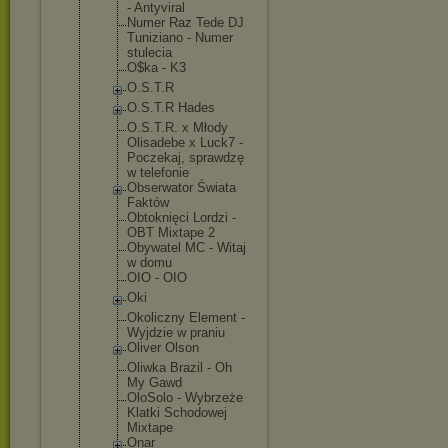
- Antyviral
Numer Raz Tede DJ
Tuniziano - Numer
stulecia
O$ka - K3
O.S.T.R
O.S.T.R Hades
O.S.T.R. x Młody
Olisadebe x Luck7 -
Poczekaj, sprawdzę
w telefonie
Obserwator Świata
Faktów
Obtoknięci Lordzi -
OBT Mixtape 2
Obywatel MC - Witaj
w domu
OIO - OIO
Oki
Okoliczny Element -
Wyjdzie w praniu
Oliver Olson
Oliwka Brazil - Oh
My Gawd
OloSolo - Wybrzeże
Klatki Schodowej
Mixtape
Onar