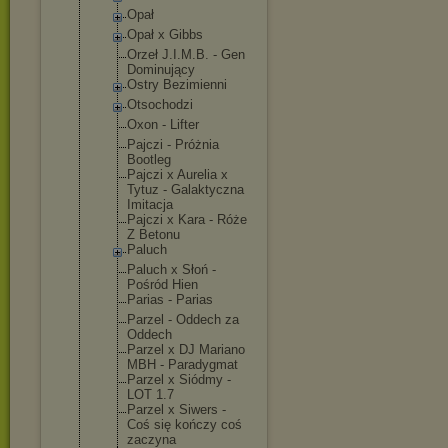
Opał
Opał x Gibbs
Orzeł J.I.M.B. - Gen
Dominujący
Ostry Bezimienni
Otsochodzi
Oxon - Lifter
Pajczi - Próżnia
Bootleg
Pajczi x Aurelia x
Tytuz - Galaktyczna
Imitacja
Pajczi x Kara - Róże
Z Betonu
Paluch
Paluch x Słoń -
Pośród Hien
Parias - Parias
Parzel - Oddech za
Oddech
Parzel x DJ Mariano
MBH - Paradygmat
Parzel x Siódmy -
LOT 1.7
Parzel x Siwers -
Coś się kończy coś
zaczyna