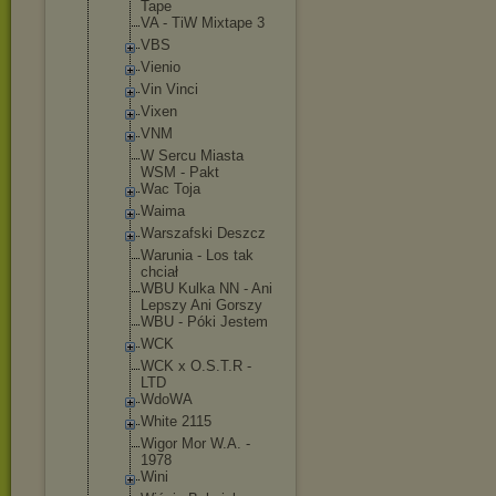
Tape
VA - TiW Mixtape 3
VBS
Vienio
Vin Vinci
Vixen
VNM
W Sercu Miasta
WSM - Pakt
Wac Toja
Waima
Warszafski Deszcz
Warunia - Los tak
chciał
WBU Kulka NN - Ani
Lepszy Ani Gorszy
WBU - Póki Jestem
WCK
WCK x O.S.T.R -
LTD
WdoWA
White 2115
Wigor Mor W.A. -
1978
Wini