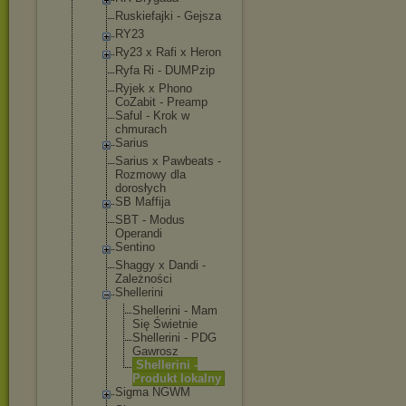
Ruskiefajki - Gejsza
RY23
Ry23 x Rafi x Heron
Ryfa Ri - DUMPzip
Ryjek x Phono
CoZabit - Preamp
Saful - Krok w
chmurach
Sarius
Sarius x Pawbeats -
Rozmowy dla
dorosłych
SB Maffija
SBT - Modus
Operandi
Sentino
Shaggy x Dandi -
Zależności
Shellerini
Shelleri
ni - Mam
Się Świetnie
Shelleri
ni - PDG
Gawrosz
Shelleri
ni -
Produkt lokalny
Sigma NGWM