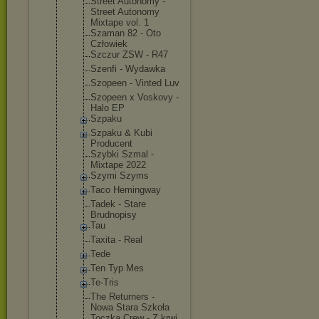
Street Autonomy -
Street Autonomy
Mixtape vol. 1
Szaman 82 - Oto
Człowiek
Szczur ZSW - R47
Szenfi - Wydawka
Szopeen - Vinted Luv
Szopeen x Voskovy -
Halo EP
Szpaku
Szpaku & Kubi
Producent
Szybki Szmal -
Mixtape 2022
Szymi Szyms
Taco Hemingway
Tadek - Stare
Brudnopisy
Tau
Taxita - Real
Tede
Ten Typ Mes
Te-Tris
The Returners -
Nowa Stara Szkoła
Toczka Crew - Z krwi