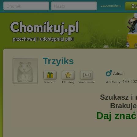
Chomik
Hasło
zapomniałem
Trzyiks
Adrian
widziany: 4.08.20
Prezent
Ulubiony
Wiadomość