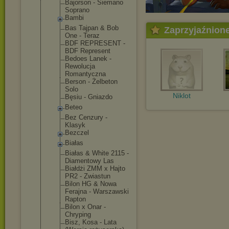
Bajorson - Siemano
Soprano
Bambi
Bas Tajpan & Bob
Zaprzyjaźnion
One - Teraz
BDF REPRESENT -
BDF Represent
Bedoes Lanek -
Rewolucja
Romantyczna
Berson - Żelbeton
Solo
Niklot
Bęsiu - Gniazdo
Beteo
Bez Cenzury -
Klasyk
Bezczel
Białas
Białas & White 2115 -
Diamentowy Las
Białdżi ZMM x Hajto
PR2 - Zwiastun
Bilon HG & Nowa
Ferajna - Warszawski
Rapton
Bilon x Onar -
Chryping
Bisz, Kosa - Lata