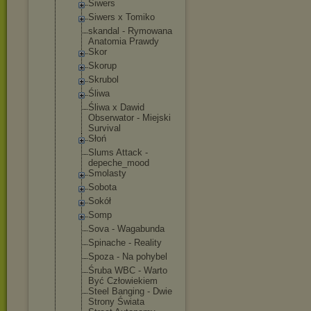
Siwers
Siwers x Tomiko
skandal - Rymowana
Anatomia Prawdy
Skor
Skorup
Skrubol
Śliwa
Śliwa x Dawid
Obserwator - Miejski
Survival
Słoń
Slums Attack -
depeche_moo
d
Smolasty
Sobota
Sokół
Somp
Sova - Wagabunda
Spinache - Reality
Spoza - Na pohybel
Śruba WBC - Warto
Być Człowiekiem
Steel Banging - Dwie
Strony Świata