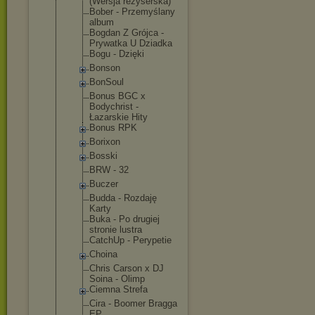
(Wersja reżyserska)
Bober - Przemyślany
album
Bogdan Z Grójca -
Prywatka U Dziadka
Bogu - Dzięki
Bonson
BonSoul
Bonus BGC x
Bodychrist -
Łazarskie Hity
Bonus RPK
Borixon
Bosski
BRW - 32
Buczer
Budda - Rozdaję
Karty
Buka - Po drugiej
stronie lustra
CatchUp - Perypetie
Choina
Chris Carson x DJ
Soina - Olimp
Ciemna Strefa
Cira - Boomer Bragga
EP