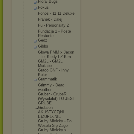
Floral Bugs
Fokus
Fonos - 11 11 Deluxe
Franek - Dalej
Fu - Personality 2
Fundacja 1 - Poste
Restante
Gedz
Gibbs
Głowa PMM x Jacon
- Ile, Kiedy I Z Kim
GM2L - GM2L
Mixtape
Graco GNF - Inny
Kolor
Grammatik
Grimmy - Dead
weather
Gruber - GrubeR
(Wysokilot) TO JEST
GRUBE
Grubson -
AKUSTYCZ(NI
E)ZUPEŁNIE
Gruby Mielzky - Do
Wesela Się Zagoi
Gruby Mielzky x