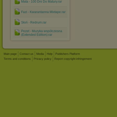
Mata - 100 Dni Do Matury.rar
Fazi - Kwarantanna Mixtape.rar
Słoń - Redrum.rar
Pezet - Muzyka współczesna
(Extended Edition).rar
Main page
Contact us
Media
Help
Publishers Platform
Terms and conditions
Privacy policy
Report copyright infringement