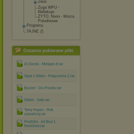
Zeus
Zyga WPU -
Refleksje
ŻYTO, Noon - Morza
Południowe
Programy
TAJNE
Ostatnio pobierane pliki
Dj Decks - Mixtape 8.rar
Opał x Gibbs - Połączenia 2.rar
Buczer - Do Przodu.rar
Gibbs - Safe.rar
Terry Hayes - Rok
szarańczy.rar
Pro8l3m - Art Brut 1
RemiXed.rar