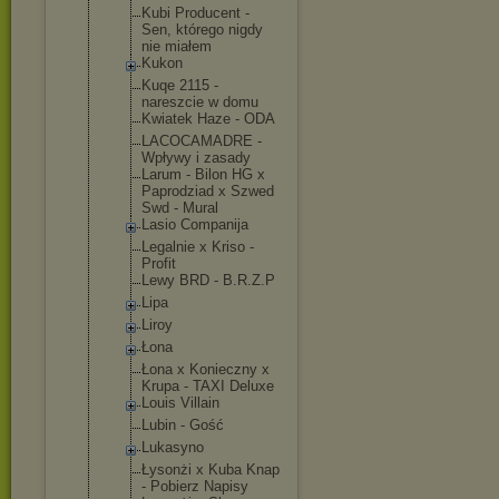
Kubi Producent -
Sen, którego nigdy
nie miałem
Kukon
Kuqe 2115 -
nareszcie w domu
Kwiatek Haze - ODA
LACOCAMADRE -
Wpływy i zasady
Larum - Bilon HG x
Paprodziad x Szwed
Swd - Mural
Lasio Companija
Legalnie x Kriso -
Profit
Lewy BRD - B.R.Z.P
Lipa
Liroy
Łona
Łona x Konieczny x
Krupa - TAXI Deluxe
Louis Villain
Lubin - Gość
Lukasyno
Łysonżi x Kuba Knap
- Pobierz Napisy