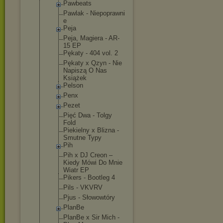
Pawbeats
Pawlak - Niepoprawni
e
Peja
Peja, Magiera - AR-
15 EP
Pękaty - 404 vol. 2
Pękaty x Qzyn - Nie
Napiszą O Nas
Książek
Pelson
Penx
Pezet
Pięć Dwa - Tolgy
Fold
Piekielny x Blizna -
Smutne Typy
Pih
Pih x DJ Creon –
Kiedy Mówi Do Mnie
Wiatr EP
Pikers - Bootleg 4
Pils - VKVRV
Pjus - Słowowtóry
PlanBe
PlanBe x Sir Mich -