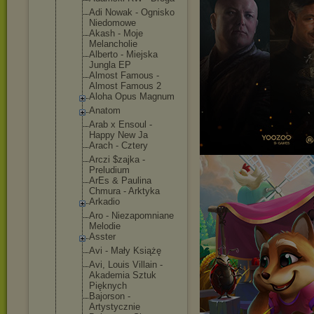
Adi Nowak - Ognisko
Niedomowe
Akash - Moje
Melancholie
Alberto - Miejska
Jungla EP
Almost Famous -
Almost Famous 2
Aloha Opus Magnum
Anatom
Arab x Ensoul -
Happy New Ja
Arach - Cztery
Arczi $zajka -
Preludium
ArEs & Paulina
Chmura - Arktyka
Arkadio
Aro - Niezapomnia
ne
Melodie
Asster
Avi - Mały Książę
Avi, Louis Villain -
Akademia Sztuk
Pięknych
Bajorson -
Artystyczni
e