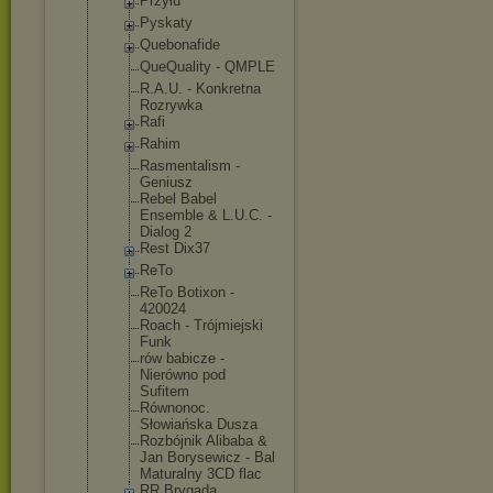
Przyłu
Pyskaty
Quebonafide
QueQuality - QMPLE
R.A.U. - Konkretna
Rozrywka
Rafi
Rahim
Rasmentalis
m -
Geniusz
Rebel Babel
Ensemble & L.U.C. -
Dialog 2
Rest Dix37
ReTo
ReTo Botixon -
420024
Roach - Trójmiejski
Funk
rów babicze -
Nierówno pod
Sufitem
Równonoc.
Słowiańska Dusza
Rozbójnik Alibaba &
Jan Borysewicz - Bal
Maturalny 3CD flac
RR Brygada