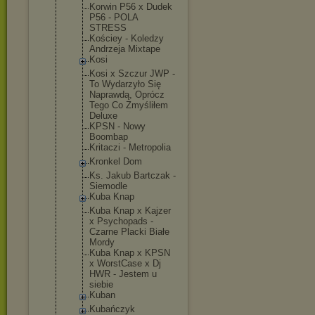
Korwin P56 x Dudek
P56 - POLA
STRESS
Kościey - Koledzy
Andrzeja Mixtape
Kosi
Kosi x Szczur JWP -
To Wydarzyło Się
Naprawdą, Oprócz
Tego Co Zmyśliłem
Deluxe
KPSN - Nowy
Boombap
Kritaczi - Metropolia
Kronkel Dom
Ks. Jakub Bartczak -
Siemodle
Kuba Knap
Kuba Knap x Kajzer
x Psychopads -
Czarne Placki Białe
Mordy
Kuba Knap x KPSN
x WorstCase x Dj
HWR - Jestem u
siebie
Kuban
Kubańczyk