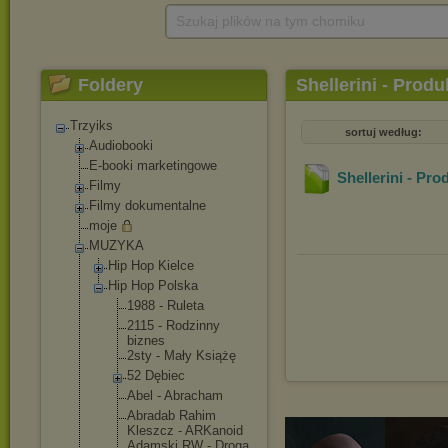
Szukaj plików na tym chomiku
Foldery
Shellerini - Produ
Trzyiks
sortuj według:
Audiobooki
E-booki marketingowe
Shellerini - Pr
Filmy
Filmy dokumentalne
moje
MUZYKA
Hip Hop Kielce
Hip Hop Polska
1988 - Ruleta
2115 - Rodzinny
biznes
2sty - Mały Książę
52 Dębiec
Abel - Abracham
Abradab Rahim
Kleszcz - ARKanoid
Adamski RW - Droga