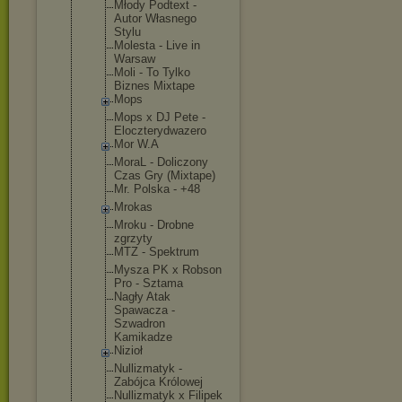
Młody Podtext -
Autor Własnego
Stylu
Molesta - Live in
Warsaw
Moli - To Tylko
Biznes Mixtape
Mops
Mops x DJ Pete -
Eloczterydw
azero
Mor W.A
MoraL - Doliczony
Czas Gry (Mixtape)
Mr. Polska - +48
Mrokas
Mroku - Drobne
zgrzyty
MTZ - Spektrum
Mysza PK x Robson
Pro - Sztama
Nagły Atak
Spawacza -
Szwadron
Kamikadze
Nizioł
Nullizmatyk -
Zabójca Królowej
Nullizmatyk x Filipek