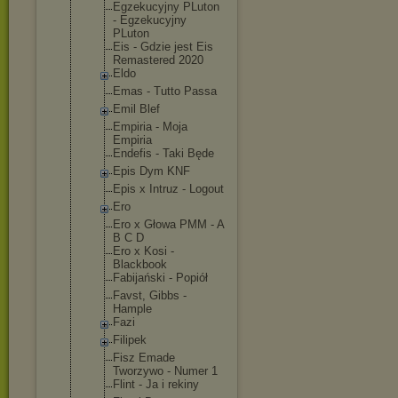
Egzekucyjny PLuton
- Egzekucyjny
PLuton
Eis - Gdzie jest Eis
Remastered 2020
Eldo
Emas - Tutto Passa
Emil Blef
Empiria - Moja
Empiria
Endefis - Taki Będe
Epis Dym KNF
Epis x Intruz - Logout
Ero
Ero x Głowa PMM - A
B C D
Ero x Kosi -
Blackbook
Fabijański - Popiół
Favst, Gibbs -
Hample
Fazi
Filipek
Fisz Emade
Tworzywo - Numer 1
Flint - Ja i rekiny