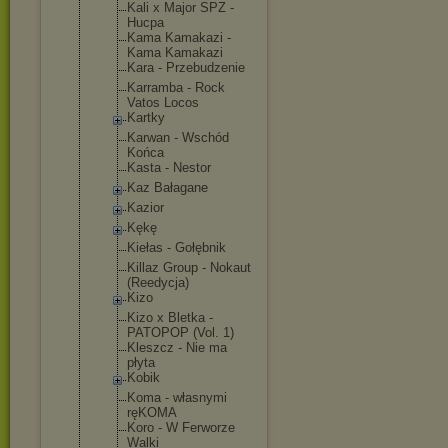
Kali x Major SPZ -
Hucpa
Kama Kamakazi -
Kama Kamakazi
Kara - Przebudzeni
e
Karramba - Rock
Vatos Locos
Kartky
Karwan - Wschód
Końca
Kasta - Nestor
Kaz Bałagane
Kazior
Kękę
Kiełas - Gołębnik
Killaz Group - Nokaut
(Reedycja)
Kizo
Kizo x Bletka -
PATOPOP (Vol. 1)
Kleszcz - Nie ma
płyta
Kobik
Koma - własnymi
ręKOMA
Koro - W Ferworze
Walki