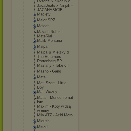
Łysonżi x Skorup x
JacaBeats x Ninjah -
JACANABICIE
Macięty
Major SPZ
Małach
Małach Rufuz -
MateRiał
Malik Montana
Małpa
Małpa & Mielzky &
The Returners -
Rottenberg EP
Maślany - Take off
Masno - Gang
Mata
Mati Szert - Little
Boy
Mati Ważny
Matis - Monochromat
ism
Maxim - Koty widzą
w nocy
Miły ATZ - Acid Moro
Mioush
Miszel