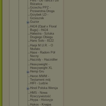
Pers - Do Tańca i Do
Różańca
Grzechu PPZ -
Przewrotna Droga
Grzybek LD -
Grzesznik
Guzior
H4J4 (Opał x Floral
Bugs) - H4J4
Hałastra - Sztuka
Drugiego Obiegu
Hans Solo - 8122
Harpi M.U.R. - O
Ntufato
Hase - Radom Pół
Nocny
Hazzidy - Hazzidiler
Heavyweight -
Heavyweight XL
Hemp Gru
Heron MWM -
Testament mój
HIFI - Ludzie
Hinol Polska Wersja
HMS - Nowa
Rzeczywisto
ść
Hrypa - Historyje
Hukos - Knajpa