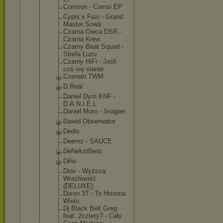
Comson - Comsi EP
Cypis x Fazi - Grand
Master Sowa
Czarna Owca DSR -
Czarna Krew
Czarny Beat Squad -
Strefa Luzu
Czarny HiFi - Jeśli
coś się stanie
Czerwin TWM
D.Real
Daniel Dym KNF -
D.A.N.I.E.L
Daniel Moro - Snajper
Dawid Obserwator
Dedis
Deemz - SAUCE
DeNekstBest
Diho
Diox - Wyższa
Wrażliwość
(DELUXE)
Dixon 37 - To Historia
Wielu
Dj Black Belt Greg
feat. 2cztery7 - Cały