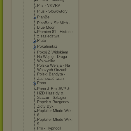
Pils - VKVRV
Pjus - Słowowtóry
PlanBe
PlanBe x Sir Mich -
Blue Moon
Płomień 81 - Historie
z sąsiedztwa
Pluto
Pokahontaz
Pokój Z Widokiem
Na Wojnę - Droga
Wojownika
Polska Wersja - Na
Waszych Oczach
Polski Bandyta -
Zachować twarz
Pono
Pono & Ero JWP &
HZD Hazzidy &
Szczur - Szlagier
Popek x Razgonov -
Złoty Byk
Popkiller Młode Wilki
8
Popkiller Młode Wilki
9
Pro - Hypnocil