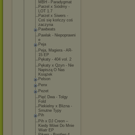
MBH - Paradygmat
Parzel x Siódmy -
LOT 1.7
Parzel x Siwers -
Coś się kończy coś
zaczyna
Pawbeats
Pawlak - Niepoprawni
e
Peja
Peja, Magiera - AR-
15 EP
Pękaty - 404 vol. 2
Pękaty x Qzyn - Nie
Napiszą O Nas
Książek
Pelson
Penx
Pezet
Pięć Dwa - Tolgy
Fold
Piekielny x Blizna -
Smutne Typy
Pih
Pih x DJ Creon –
Kiedy Mówi Do Mnie
Wiatr EP
Pikers - Bootleg 4