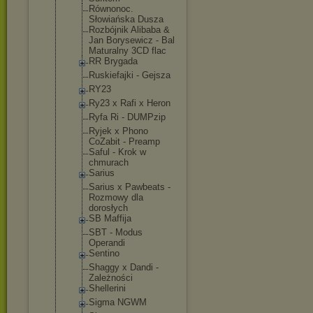
Równonoc.
Słowiańska Dusza
Rozbójnik Alibaba &
Jan Borysewicz - Bal
Maturalny 3CD flac
RR Brygada
Ruskiefajki - Gejsza
RY23
Ry23 x Rafi x Heron
Ryfa Ri - DUMPzip
Ryjek x Phono
CoZabit - Preamp
Saful - Krok w
chmurach
Sarius
Sarius x Pawbeats -
Rozmowy dla
dorosłych
SB Maffija
SBT - Modus
Operandi
Sentino
Shaggy x Dandi -
Zależności
Shellerini
Sigma NGWM