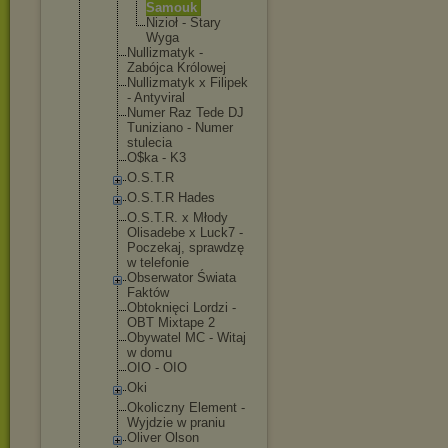
Samouk
Nizioł - Stary
Wyga
Nullizmatyk -
Zabójca Królowej
Nullizmatyk x Filipek
- Antyviral
Numer Raz Tede DJ
Tuniziano - Numer
stulecia
O$ka - K3
O.S.T.R
O.S.T.R Hades
O.S.T.R. x Młody
Olisadebe x Luck7 -
Poczekaj, sprawdzę
w telefonie
Obserwator Świata
Faktów
Obtoknięci Lordzi -
OBT Mixtape 2
Obywatel MC - Witaj
w domu
OIO - OIO
Oki
Okoliczny Element -
Wyjdzie w praniu
Oliver Olson