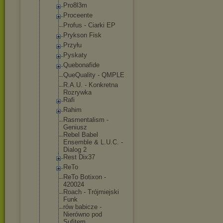
Pro8l3m
Proceente
Profus - Ciarki EP
Prykson Fisk
Przyłu
Pyskaty
Quebonafide
QueQuality - QMPLE
R.A.U. - Konkretna
Rozrywka
Rafi
Rahim
Rasmentalis
m -
Geniusz
Rebel Babel
Ensemble & L.U.C. -
Dialog 2
Rest Dix37
ReTo
ReTo Botixon -
420024
Roach - Trójmiejski
Funk
rów babicze -
Nierówno pod
Sufitem