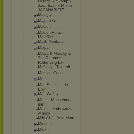
Łysonżi x Skorup x
JacaBeats x Ninjah -
JACANABICIE
Macięty
Major SPZ
Małach
Małach Rufuz -
MateRiał
Malik Montana
Małpa
Małpa & Mielzky &
The Returners -
Rottenberg EP
Maślany - Take off
Masno - Gang
Mata
Mati Szert - Little
Boy
Mati Ważny
Matis - Monochromat
ism
Maxim - Koty widzą
w nocy
Miły ATZ - Acid Moro
Mioush
Miszel