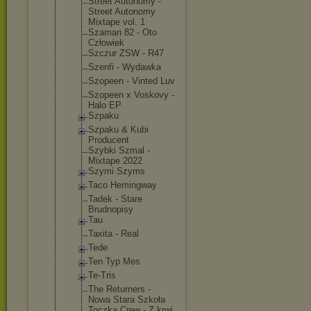
Street Autonomy -
Street Autonomy
Mixtape vol. 1
Szaman 82 - Oto
Człowiek
Szczur ZSW - R47
Szenfi - Wydawka
Szopeen - Vinted Luv
Szopeen x Voskovy -
Halo EP
Szpaku
Szpaku & Kubi
Producent
Szybki Szmal -
Mixtape 2022
Szymi Szyms
Taco Hemingway
Tadek - Stare
Brudnopisy
Tau
Taxita - Real
Tede
Ten Typ Mes
Te-Tris
The Returners -
Nowa Stara Szkoła
Toczka Crew - Z krwi