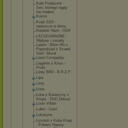
Kubi Producent -
Sen, którego nigdy
nie miałem
Kukon
Kuqe 2115 -
nareszcie w domu
Kwiatek Haze - ODA
LACOCAMADRE -
Wpływy i zasady
Larum - Bilon HG x
Paprodziad x Szwed
Swd - Mural
Lasio Companija
Legalnie x Kriso -
Profit
Lewy BRD - B.R.Z.P
Lipa
Liroy
Łona
Łona x Konieczny x
Krupa - TAXI Deluxe
Louis Villain
Lubin - Gość
Lukasyno
Łysonżi x Kuba Knap
- Pobierz Napisy