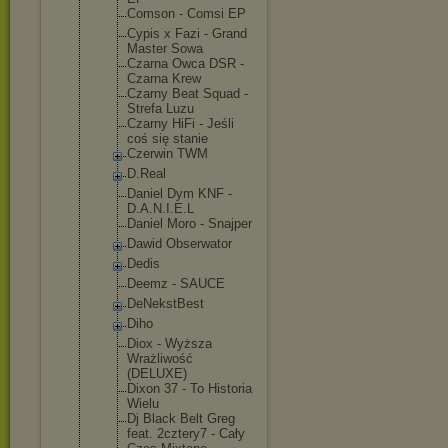
Comson - Comsi EP
Cypis x Fazi - Grand
Master Sowa
Czarna Owca DSR -
Czarna Krew
Czarny Beat Squad -
Strefa Luzu
Czarny HiFi - Jeśli
coś się stanie
Czerwin TWM
D.Real
Daniel Dym KNF -
D.A.N.I.E.L
Daniel Moro - Snajper
Dawid Obserwator
Dedis
Deemz - SAUCE
DeNekstBest
Diho
Diox - Wyższa
Wrażliwość
(DELUXE)
Dixon 37 - To Historia
Wielu
Dj Black Belt Greg
feat. 2cztery7 - Cały