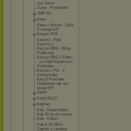
one Serce
Juras - Przemiana
JWP BC
Kabe
Kabe x Miszel - Złote
Przeboje EP
Kacper HTA
Kaczmi - Feat
Kaczmi 2
Kaczor BRS - Wróg
Publiczny
Kaczor BRS x Pafto
- Lot Nad Kukułczym
Gniazdem
Kaczor x Pih - Z
zimną krwią
Kaczy Proceder -
Drillowanie rąk nie
brudzi EP
KaeN
Kafar Dix37
Kajman
Kali - Ganja Mafia.
Kali 20 lat na scenie
Kali - K4lion
Kali & Sir Mich -
Zapiski z Landary