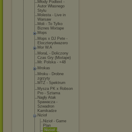
Młody Podtext -
Autor Własnego
Stylu
Molesta - Live in
Warsaw
Moli - To Tylko
Biznes Mixtape
Mops
Mops x DJ Pete -
Eloczterydw
azero
Mor W.A
MoraL - Doliczony
Czas Gry (Mixtape)
Mr. Polska - +48
Mrokas
Mroku - Drobne
zgrzyty
MTZ - Spektrum
Mysza PK x Robson
Pro - Sztama
Nagły Atak
Spawacza -
Szwadron
Kamikadze
Nizioł
Nizioł - Game
Plan
Nizioł -