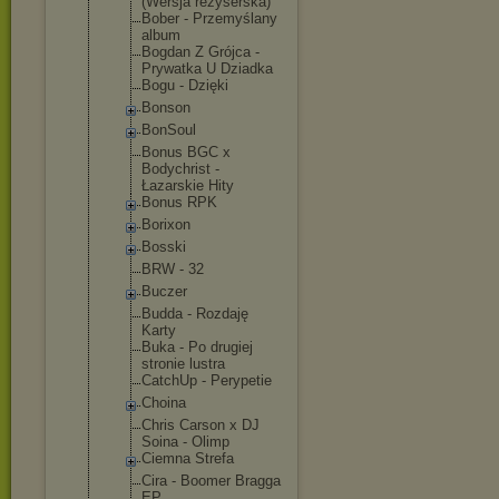
(Wersja reżyserska)
Bober - Przemyślany
album
Bogdan Z Grójca -
Prywatka U Dziadka
Bogu - Dzięki
Bonson
BonSoul
Bonus BGC x
Bodychrist -
Łazarskie Hity
Bonus RPK
Borixon
Bosski
BRW - 32
Buczer
Budda - Rozdaję
Karty
Buka - Po drugiej
stronie lustra
CatchUp - Perypetie
Choina
Chris Carson x DJ
Soina - Olimp
Ciemna Strefa
Cira - Boomer Bragga
EP