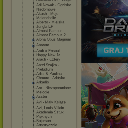
Adi Nowak - Ognisko
Niedomowe
Akash - Moje
Melancholie
Alberto - Miejska
Jungla EP
Almost Famous -
Almost Famous 2
Aloha Opus Magnum
Anatom
Arab x Ensoul -
Happy New Ja
Arach - Cztery
Arczi $zajka -
Preludium
ArEs & Paulina
Chmura - Arktyka
Arkadio
Aro - Niezapomnia
ne
Melodie
Asster
Avi - Mały Książę
Avi, Louis Villain -
Akademia Sztuk
Pięknych
Bajorson -
Artystyczni
e