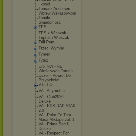
i kości
Tomasz Andersen -
Wbrew Wskazówkom
Tomiko -
Świadomość
TPS
TPS x Wieszak -
Tuptuś i Wieszak
Trill Pem
Trzeci Wymiar
Tymek
Tytuz
Urbi NW - Na
Właściwych Torach
Uszer - Powrót Do
Przyszłości
V.E.T.O
VA - Asymetria
VA - Club2020
Deluxe
VA - KRK RAP ATAK
2.0
VA - Poka Co Tam
Masz Mixtape vol. 1
VA - Prima Sort II
Deluxe
VA - Respect For