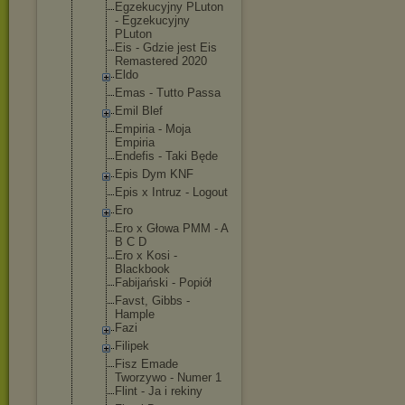
Egzekucyjny PLuton
- Egzekucyjny
PLuton
Eis - Gdzie jest Eis
Remastered 2020
Eldo
Emas - Tutto Passa
Emil Blef
Empiria - Moja
Empiria
Endefis - Taki Będe
Epis Dym KNF
Epis x Intruz - Logout
Ero
Ero x Głowa PMM - A
B C D
Ero x Kosi -
Blackbook
Fabijański - Popiół
Favst, Gibbs -
Hample
Fazi
Filipek
Fisz Emade
Tworzywo - Numer 1
Flint - Ja i rekiny