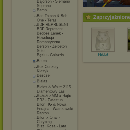
Bajorson - Siemano
Soprano
Bambi
Bas Tajpan & Bob
Zaprzyjaźnion
One - Teraz
BDF REPRESENT -
BDF Represent
Bedoes Lanek -
Rewolucja
Romantyczna
Berson - Żelbeton
Solo
Niklot
Bęsiu - Gniazdo
Beteo
Bez Cenzury -
Klasyk
Bezczel
Białas
Białas & White 2115 -
Diamentowy Las
Białdżi ZMM x Hajto
PR2 - Zwiastun
Bilon HG & Nowa
Ferajna - Warszawski
Rapton
Bilon x Onar -
Chryping
Bisz, Kosa - Lata