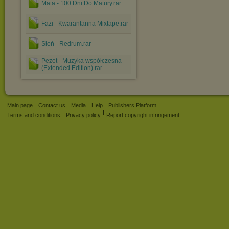
Mata - 100 Dni Do Matury.rar
Fazi - Kwarantanna Mixtape.rar
Słoń - Redrum.rar
Pezet - Muzyka współczesna
(Extended Edition).rar
Main page
Contact us
Media
Help
Publishers Platform
Terms and conditions
Privacy policy
Report copyright infringement