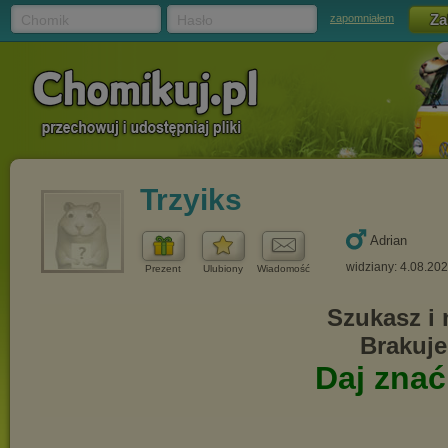
Chomik
Hasło
zapomniałem
Trzyiks
Adrian
widziany: 4.08.20
Prezent
Ulubiony
Wiadomość