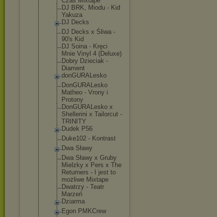
Czas Mixtape
DJ BRK, Miodu - Kid
Yakuza
DJ Decks
DJ Decks x Śliwa -
90's Kid
DJ Soina - Kręci
Mnie Vinyl 4 (Deluxe)
Dobry Dzieciak -
Diament
donGURALesk
o
DonGURALesk
o
Matheo - Vrony i
Protony
DonGURALesk
o x
Shellerini x Tailorcut -
TRINITY
Dudek P56
Duke102 - Kontrast
Dwa Sławy
Dwa Sławy x Gruby
Mielzky x Pers x The
Returners - I jest to
możliwe Mixtape
Dwatrzy - Teatr
Marzeń
Dziarma
Egon PMKCrew