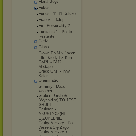
Floral Bugs
Fokus
Fonos - 11 11 Deluxe
Franek - Dalej
Fu - Personality 2
Fundacja 1 - Poste
Restante
Gedz
Gibbs
Głowa PMM x Jacon
- Ile, Kiedy I Z Kim
GM2L - GM2L
Mixtape
Graco GNF - Inny
Kolor
Grammatik
Grimmy - Dead
weather
Gruber - GrubeR
(Wysokilot) TO JEST
GRUBE
Grubson -
AKUSTYCZ(NI
E)ZUPEŁNIE
Gruby Mielzky - Do
Wesela Się Zagoi
Gruby Mielzky x