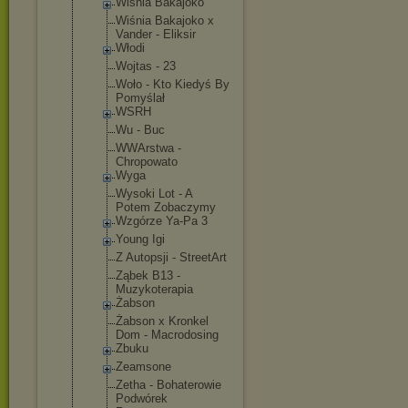
Wiśnia Bakajoko
Wiśnia Bakajoko x
Vander - Eliksir
Włodi
Wojtas - 23
Woło - Kto Kiedyś By
Pomyślał
WSRH
Wu - Buc
WWArstwa -
Chropowato
Wyga
Wysoki Lot - A
Potem Zobaczymy
Wzgórze Ya-Pa 3
Young Igi
Z Autopsji - StreetArt
Ząbek B13 -
Muzykoterap
ia
Żabson
Żabson x Kronkel
Dom - Macrodosing
Zbuku
Zeamsone
Zetha - Bohaterowie
Podwórek