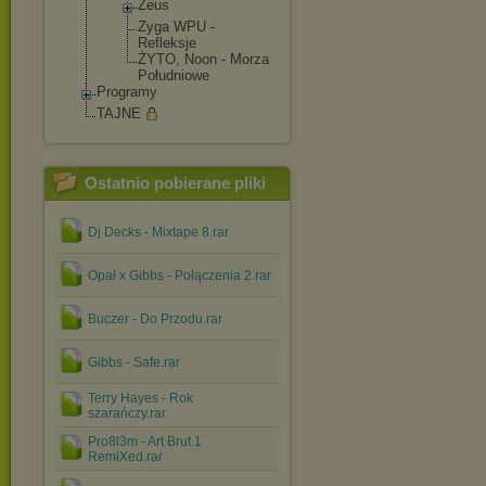
Zeus
Zyga WPU -
Refleksje
ŻYTO, Noon - Morza
Południowe
Programy
TAJNE
Ostatnio pobierane pliki
Dj Decks - Mixtape 8.rar
Opał x Gibbs - Połączenia 2.rar
Buczer - Do Przodu.rar
Gibbs - Safe.rar
Terry Hayes - Rok
szarańczy.rar
Pro8l3m - Art Brut 1
RemiXed.rar