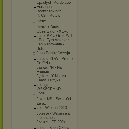
Upadłych Morderców
Hurragun -
Boombapking
z
INKG - Motyw
Intruz
Intruz x Dawid
Obserwator - 9 żyć
Jacol PP x Gilak WD
- Pod Tym Adresem
Jan Rapowanie -
Bufor
Jano Polska Wersja
Jarecki ZDW - Prosto
Do Celu
Jaźwa PN - Na
Froncie
Jędker - Y Natura
Featy Taktyka
Jetlagz -
WSK8OFMND
Joda
Joker NS - Świat Od
Zaraz
Jot - Wiosna 2020
Joteste - Wspaniała
melancholia
Jotuze - EP 202+
Juras - Biało-Czerw