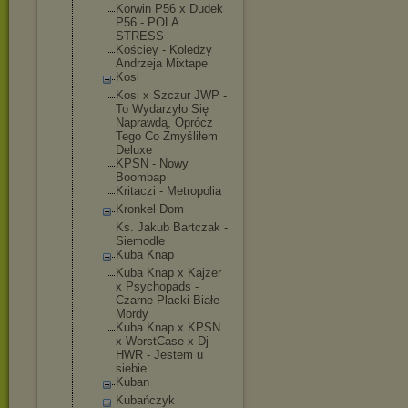
Korwin P56 x Dudek
P56 - POLA
STRESS
Kościey - Koledzy
Andrzeja Mixtape
Kosi
Kosi x Szczur JWP -
To Wydarzyło Się
Naprawdą, Oprócz
Tego Co Zmyśliłem
Deluxe
KPSN - Nowy
Boombap
Kritaczi - Metropolia
Kronkel Dom
Ks. Jakub Bartczak -
Siemodle
Kuba Knap
Kuba Knap x Kajzer
x Psychopads -
Czarne Placki Białe
Mordy
Kuba Knap x KPSN
x WorstCase x Dj
HWR - Jestem u
siebie
Kuban
Kubańczyk