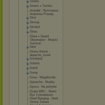
Siwers
Siwers x Tomiko
skandal - Rymowana
Anatomia Prawdy
Skor
Skorup
Skrubol
Śliwa
Śliwa x Dawid
Obserwator - Miejski
Survival
Słoń
Slums Attack -
depeche_moo
d
Smolasty
Sobota
Sokół
Somp
Sova - Wagabunda
Spinache - Reality
Spoza - Na pohybel
Śruba WBC - Warto
Być Człowiekiem
Steel Banging - Dwie
Strony Świata