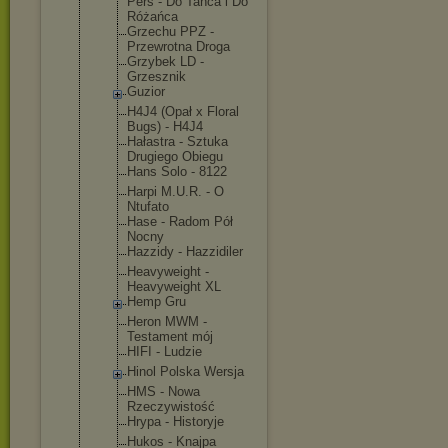
Pers - Do Tańca i Do
Różańca
Grzechu PPZ -
Przewrotna Droga
Grzybek LD -
Grzesznik
Guzior
H4J4 (Opał x Floral
Bugs) - H4J4
Hałastra - Sztuka
Drugiego Obiegu
Hans Solo - 8122
Harpi M.U.R. - O
Ntufato
Hase - Radom Pół
Nocny
Hazzidy - Hazzidiler
Heavyweight -
Heavyweight XL
Hemp Gru
Heron MWM -
Testament mój
HIFI - Ludzie
Hinol Polska Wersja
HMS - Nowa
Rzeczywisto
ść
Hrypa - Historyje
Hukos - Knajpa