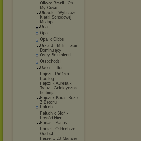
Oliwka Brazil - Oh
My Gawd
OloSolo - Wybrzeże
Klatki Schodowej
Mixtape
Onar
Opał
Opał x Gibbs
Orzeł J.I.M.B. - Gen
Dominujący
Ostry Bezimienni
Otsochodzi
Oxon - Lifter
Pajczi - Próżnia
Bootleg
Pajczi x Aurelia x
Tytuz - Galaktyczna
Imitacja
Pajczi x Kara - Róże
Z Betonu
Paluch
Paluch x Słoń -
Pośród Hien
Parias - Parias
Parzel - Oddech za
Oddech
Parzel x DJ Mariano