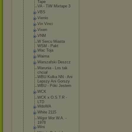
Tape
VA - TiW Mixtape 3
VBS
Vienio
Vin Vinci
Vixen
VNM
W Sercu Miasta
WSM - Pakt
Wac Toja
Waima
Warszafski Deszcz
Warunia - Los tak
chciał
WBU Kulka NN - Ani
Lepszy Ani Gorszy
WBU - Póki Jestem
WCK
WCK x O.S.T.R -
LTD
WdoWA
White 2115
Wigor Mor W.A. -
1978
Wini