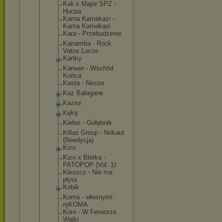
Kali x Major SPZ -
Hucpa
Kama Kamakazi -
Kama Kamakazi
Kara - Przebudzeni
e
Karramba - Rock
Vatos Locos
Kartky
Karwan - Wschód
Końca
Kasta - Nestor
Kaz Bałagane
Kazior
Kękę
Kiełas - Gołębnik
Killaz Group - Nokaut
(Reedycja)
Kizo
Kizo x Bletka -
PATOPOP (Vol. 1)
Kleszcz - Nie ma
płyta
Kobik
Koma - własnymi
ręKOMA
Koro - W Ferworze
Walki