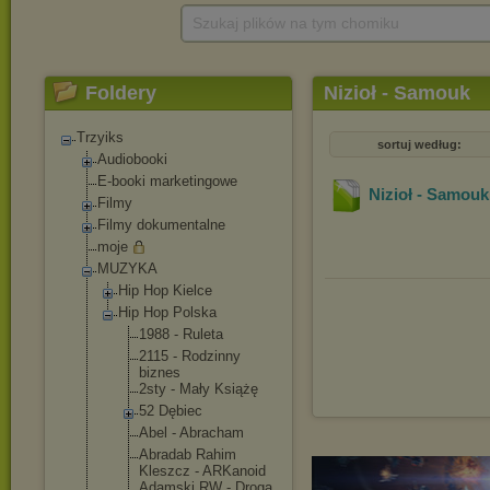
Szukaj plików na tym chomiku
Foldery
Nizioł - Samouk
Trzyiks
sortuj według:
Audiobooki
E-booki marketingowe
Nizioł - Samouk
Filmy
Filmy dokumentalne
moje
MUZYKA
Hip Hop Kielce
Hip Hop Polska
1988 - Ruleta
2115 - Rodzinny
biznes
2sty - Mały Książę
52 Dębiec
Abel - Abracham
Abradab Rahim
Kleszcz - ARKanoid
Adamski RW - Droga