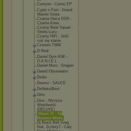
Comson - Comsi EP
Cypis x Fazi - Grand
Master Sowa
Czarna Owca DSR -
Czarna Krew
Czarny Beat Squad -
Strefa Luzu
Czarny HiFi - Jeśli
coś się stanie
Czerwin TWM
D.Real
Daniel Dym KNF -
D.A.N.I.E.L
Daniel Moro - Snajper
Dawid Obserwator
Dedis
Deemz - SAUCE
DeNekstBest
Diho
Diox - Wyższa
Wrażliwość
(DELUXE)
Dixon 37 - To
Historia Wielu
Dj Black Belt Greg
feat. 2cztery7 - Cały