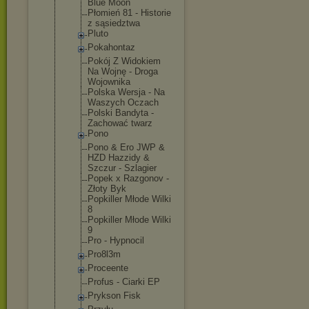
Blue Moon
Płomień 81 - Historie
z sąsiedztwa
Pluto
Pokahontaz
Pokój Z Widokiem
Na Wojnę - Droga
Wojownika
Polska Wersja - Na
Waszych Oczach
Polski Bandyta -
Zachować twarz
Pono
Pono & Ero JWP &
HZD Hazzidy &
Szczur - Szlagier
Popek x Razgonov -
Złoty Byk
Popkiller Młode Wilki
8
Popkiller Młode Wilki
9
Pro - Hypnocil
Pro8l3m
Proceente
Profus - Ciarki EP
Prykson Fisk