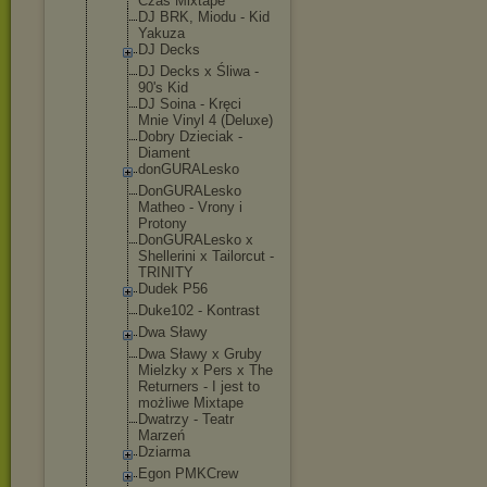
Czas Mixtape
DJ BRK, Miodu - Kid
Yakuza
DJ Decks
DJ Decks x Śliwa -
90's Kid
DJ Soina - Kręci
Mnie Vinyl 4 (Deluxe)
Dobry Dzieciak -
Diament
donGURALesk
o
DonGURALesk
o
Matheo - Vrony i
Protony
DonGURALesk
o x
Shellerini x Tailorcut -
TRINITY
Dudek P56
Duke102 - Kontrast
Dwa Sławy
Dwa Sławy x Gruby
Mielzky x Pers x The
Returners - I jest to
możliwe Mixtape
Dwatrzy - Teatr
Marzeń
Dziarma
Egon PMKCrew