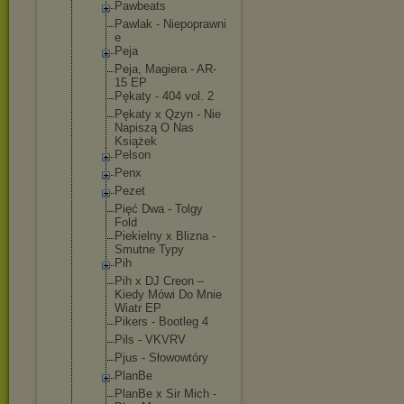
Pawbeats
Pawlak - Niepoprawni
e
Peja
Peja, Magiera - AR-
15 EP
Pękaty - 404 vol. 2
Pękaty x Qzyn - Nie
Napiszą O Nas
Książek
Pelson
Penx
Pezet
Pięć Dwa - Tolgy
Fold
Piekielny x Blizna -
Smutne Typy
Pih
Pih x DJ Creon –
Kiedy Mówi Do Mnie
Wiatr EP
Pikers - Bootleg 4
Pils - VKVRV
Pjus - Słowowtóry
PlanBe
PlanBe x Sir Mich -