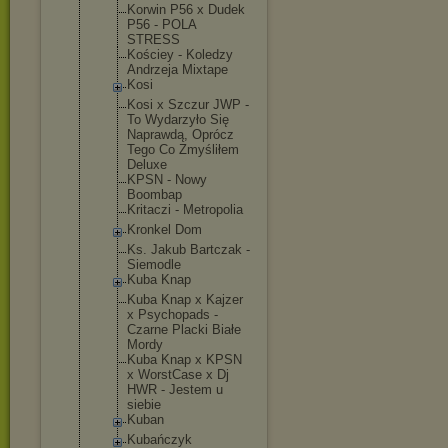
Korwin P56 x Dudek
P56 - POLA
STRESS
Kościey - Koledzy
Andrzeja Mixtape
Kosi
Kosi x Szczur JWP -
To Wydarzyło Się
Naprawdą, Oprócz
Tego Co Zmyśliłem
Deluxe
KPSN - Nowy
Boombap
Kritaczi - Metropolia
Kronkel Dom
Ks. Jakub Bartczak -
Siemodle
Kuba Knap
Kuba Knap x Kajzer
x Psychopads -
Czarne Placki Białe
Mordy
Kuba Knap x KPSN
x WorstCase x Dj
HWR - Jestem u
siebie
Kuban
Kubańczyk