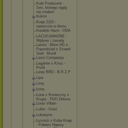
Kubi Producent -
Sen, którego nigdy
nie miałem
Kukon
Kuqe 2115 -
nareszcie w domu
Kwiatek Haze - ODA
LACOCAMADRE -
Wpływy i zasady
Larum - Bilon HG x
Paprodziad x Szwed
Swd - Mural
Lasio Companija
Legalnie x Kriso -
Profit
Lewy BRD - B.R.Z.P
Lipa
Liroy
Łona
Łona x Konieczny x
Krupa - TAXI Deluxe
Louis Villain
Lubin - Gość
Lukasyno
Łysonżi x Kuba Knap
- Pobierz Napisy