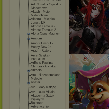
Adi Nowak - Ognisko
Niedomowe
Akash - Moje
Melancholie
Alberto - Miejska
Jungla EP
Almost Famous -
Almost Famous 2
Aloha Opus Magnum
Anatom
Arab x Ensoul -
Happy New Ja
Arach - Cztery
Arczi $zajka -
Preludium
ArEs & Paulina
Chmura - Arktyka
Arkadio
Aro - Niezapomnia
ne
Melodie
Asster
Avi - Mały Książę
Avi, Louis Villain -
Akademia Sztuk
Pięknych
Bajorson -
Artystyczni
e