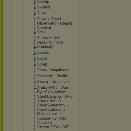
Skorup
Skrubol
Śliwa
Śliwa x Dawid
Obserwator - Miejski
Survival
Słoń
Slums Attack -
depeche_moo
d
Smolasty
Sobota
Sokół
Somp
Sova - Wagabunda
Spinache - Reality
Spoza - Na pohybel
Śruba WBC - Warto
Być Człowiekiem
Steel Banging - Dwie
Strony Świata
Street Autonomy -
Street Autonomy
Mixtape vol. 1
Szaman 82 - Oto
Człowiek
Szczur ZSW - R47