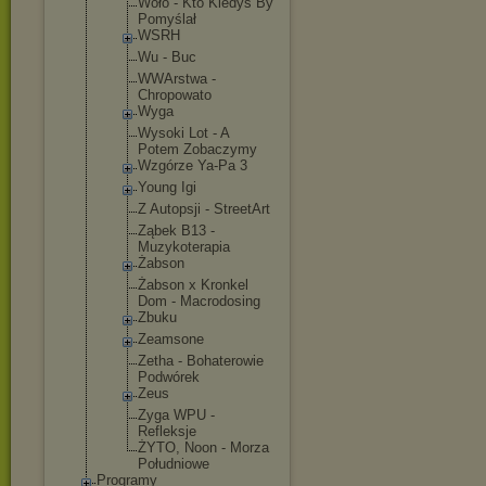
Woło - Kto Kiedyś By
Pomyślał
WSRH
Wu - Buc
WWArstwa -
Chropowato
Wyga
Wysoki Lot - A
Potem Zobaczymy
Wzgórze Ya-Pa 3
Young Igi
Z Autopsji - StreetArt
Ząbek B13 -
Muzykoterap
ia
Żabson
Żabson x Kronkel
Dom - Macrodosing
Zbuku
Zeamsone
Zetha - Bohaterowie
Podwórek
Zeus
Zyga WPU -
Refleksje
ŻYTO, Noon - Morza
Południowe
Programy