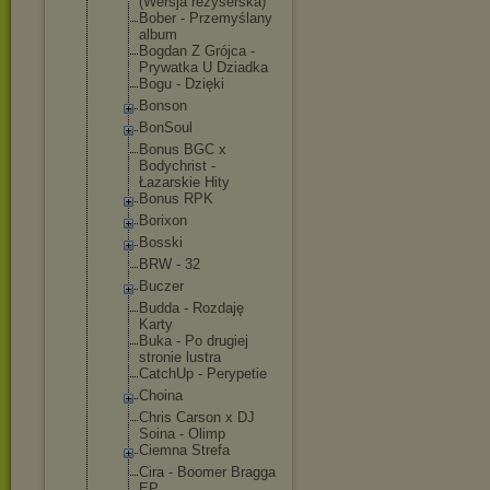
(Wersja reżyserska)
Bober - Przemyślany
album
Bogdan Z Grójca -
Prywatka U Dziadka
Bogu - Dzięki
Bonson
BonSoul
Bonus BGC x
Bodychrist -
Łazarskie Hity
Bonus RPK
Borixon
Bosski
BRW - 32
Buczer
Budda - Rozdaję
Karty
Buka - Po drugiej
stronie lustra
CatchUp - Perypetie
Choina
Chris Carson x DJ
Soina - Olimp
Ciemna Strefa
Cira - Boomer Bragga
EP