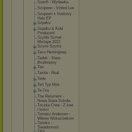
Szenfi - Wydawka
Szopeen - Vinted Luv
Szopeen x Voskovy -
Halo EP
Szpaku
Szpaku & Kubi
Producent
Szybki Szmal -
Mixtape 2022
Szymi Szyms
Taco Hemingway
Tadek - Stare
Brudnopisy
Tau
Taxita - Real
Tede
Ten Typ Mes
Te-Tris
The Returners -
Nowa Stara Szkoła
Toczka Crew - Z krwi
i kości
Tomasz Andersen -
Wbrew Wskazówkom
Tomiko -
Świadomość
TPS