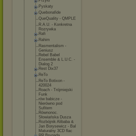
Przyłu
Pyskaty
Quebonafide
QueQuality - QMPLE
R.A.U. - Konkretna
Rozrywka
Rafi
Rahim
Rasmentalis
m -
Geniusz
Rebel Babel
Ensemble & L.U.C. -
Dialog 2
Rest Dix37
ReTo
ReTo Botixon -
420024
Roach - Trójmiejski
Funk
rów babicze -
Nierówno pod
Sufitem
Równonoc.
Słowiańska Dusza
Rozbójnik Alibaba &
Jan Borysewicz - Bal
Maturalny 3CD flac
RR Brygada