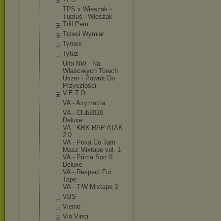
TPS x Wieszak -
Tuptuś i Wieszak
Trill Pem
Trzeci Wymiar
Tymek
Tytuz
Urbi NW - Na
Właściwych Torach
Uszer - Powrót Do
Przyszłości
V.E.T.O
VA - Asymetria
VA - Club2020
Deluxe
VA - KRK RAP ATAK
2.0
VA - Poka Co Tam
Masz Mixtape vol. 1
VA - Prima Sort II
Deluxe
VA - Respect For
Tape
VA - TiW Mixtape 3
VBS
Vienio
Vin Vinci