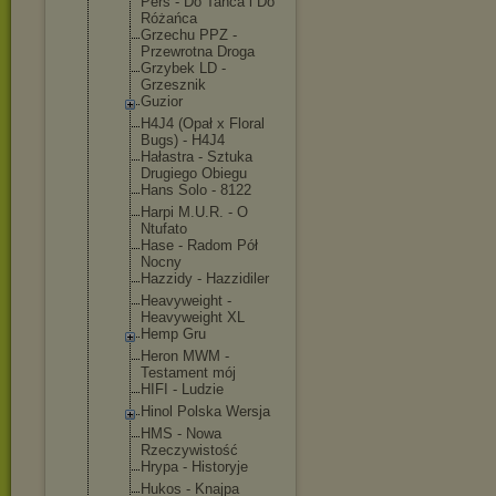
Pers - Do Tańca i Do
Różańca
Grzechu PPZ -
Przewrotna Droga
Grzybek LD -
Grzesznik
Guzior
H4J4 (Opał x Floral
Bugs) - H4J4
Hałastra - Sztuka
Drugiego Obiegu
Hans Solo - 8122
Harpi M.U.R. - O
Ntufato
Hase - Radom Pół
Nocny
Hazzidy - Hazzidiler
Heavyweight -
Heavyweight XL
Hemp Gru
Heron MWM -
Testament mój
HIFI - Ludzie
Hinol Polska Wersja
HMS - Nowa
Rzeczywisto
ść
Hrypa - Historyje
Hukos - Knajpa