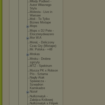
Młody Podtext -
Autor Własnego
Stylu
Molesta - Live in
Warsaw
Moli - To Tylko
Biznes Mixtape
Mops
Mops x DJ Pete -
Eloczterydw
azero
Mor W.A
MoraL - Doliczony
Czas Gry (Mixtape)
Mr. Polska - +48
Mrokas
Mroku - Drobne
zgrzyty
MTZ - Spektrum
Mysza PK x Robson
Pro - Sztama
Nagły Atak
Spawacza -
Szwadron
Kamikadze
Nizioł
Nullizmatyk -
Zabójca Królowej
Nullizmatyk x Filipek