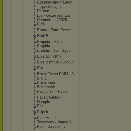
Egzekucyjny PLuton
- Egzekucyjny
PLuton
Eis - Gdzie jest Eis
Remastered 2020
Eldo
Emas - Tutto Passa
Emil Blef
Empiria - Moja
Empiria
Endefis - Taki Będe
Epis Dym KNF
Epis x Intruz - Logout
Ero
Ero x Głowa PMM - A
B C D
Ero x Kosi -
Blackbook
Fabijański - Popiół
Favst, Gibbs -
Hample
Fazi
Filipek
Fisz Emade
Tworzywo - Numer 1
Flint - Ja i rekiny