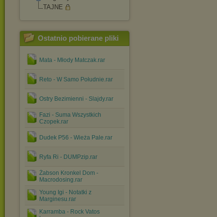
TAJNE
Ostatnio pobierane pliki
Mata - Młody Matczak.rar
Reto - W Samo Południe.rar
Ostry Bezimienni - Slajdy.rar
Fazi - Suma Wszystkich
Czopek.rar
Dudek P56 - Wieża Pale.rar
Ryfa Ri - DUMPzip.rar
Żabson Kronkel Dom -
Macrodosing.rar
Young Igi - Notatki z
Marginesu.rar
Karramba - Rock Vatos