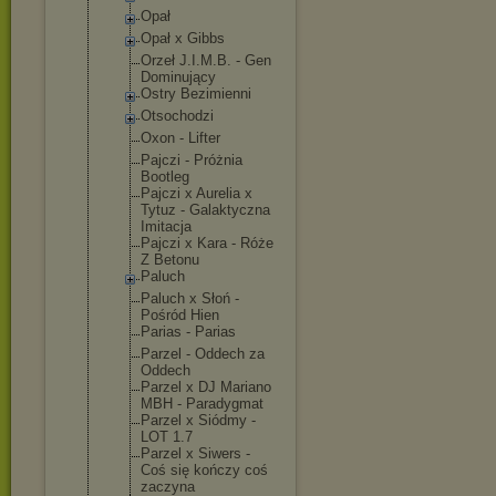
Opał
Opał x Gibbs
Orzeł J.I.M.B. - Gen
Dominujący
Ostry Bezimienni
Otsochodzi
Oxon - Lifter
Pajczi - Próżnia
Bootleg
Pajczi x Aurelia x
Tytuz - Galaktyczna
Imitacja
Pajczi x Kara - Róże
Z Betonu
Paluch
Paluch x Słoń -
Pośród Hien
Parias - Parias
Parzel - Oddech za
Oddech
Parzel x DJ Mariano
MBH - Paradygmat
Parzel x Siódmy -
LOT 1.7
Parzel x Siwers -
Coś się kończy coś
zaczyna