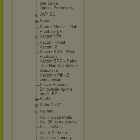
one Serce
Juras - Przemiana
JWP BC
Kabe
Kabe x Miszel - Złote
Przeboje EP
Kacper HTA
Kaczmi - Feat
Kaczmi 2
Kaczor BRS - Wróg
Publiczny
Kaczor BRS x Pafto
- Lot Nad Kukułczym
Gniazdem
Kaczor x Pih - Z
zimną krwią
Kaczy Proceder -
Drillowanie rąk nie
brudzi EP
KaeN
Kafar Dix37
Kajman
Kali - Ganja Mafia.
Kali 20 lat na scenie
Kali - K4lion
Kali & Sir Mich -
Zapiski z Landary