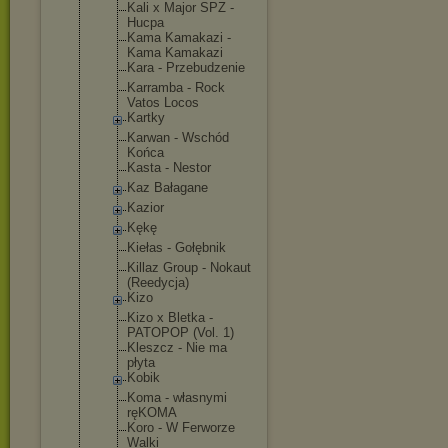
Kali x Major SPZ -
Hucpa
Kama Kamakazi -
Kama Kamakazi
Kara - Przebudzeni
e
Karramba - Rock
Vatos Locos
Kartky
Karwan - Wschód
Końca
Kasta - Nestor
Kaz Bałagane
Kazior
Kękę
Kiełas - Gołębnik
Killaz Group - Nokaut
(Reedycja)
Kizo
Kizo x Bletka -
PATOPOP (Vol. 1)
Kleszcz - Nie ma
płyta
Kobik
Koma - własnymi
ręKOMA
Koro - W Ferworze
Walki