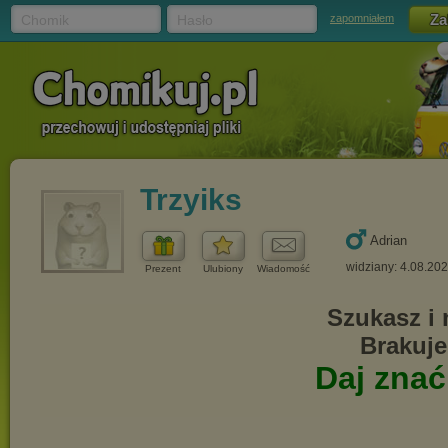
Chomik
Hasło
zapomniałem
Trzyiks
Adrian
widziany: 4.08.20
Prezent
Ulubiony
Wiadomość