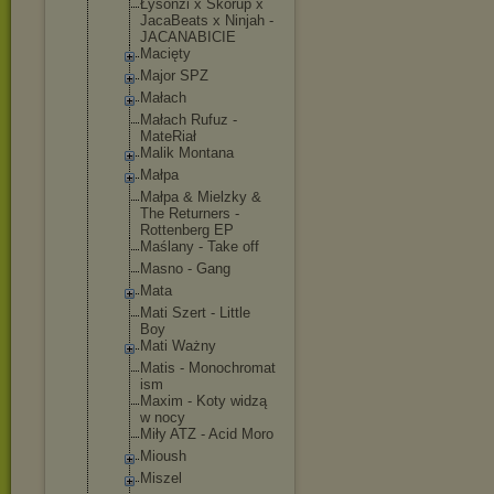
Łysonżi x Skorup x
JacaBeats x Ninjah -
JACANABICIE
Macięty
Major SPZ
Małach
Małach Rufuz -
MateRiał
Malik Montana
Małpa
Małpa & Mielzky &
The Returners -
Rottenberg EP
Maślany - Take off
Masno - Gang
Mata
Mati Szert - Little
Boy
Mati Ważny
Matis - Monochromat
ism
Maxim - Koty widzą
w nocy
Miły ATZ - Acid Moro
Mioush
Miszel