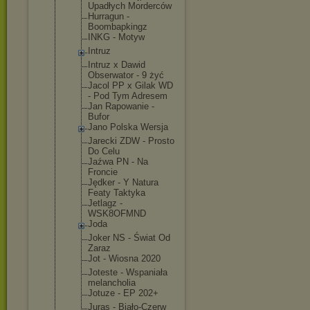
Upadłych Morderców
Hurragun -
Boombapking
z
INKG - Motyw
Intruz
Intruz x Dawid
Obserwator - 9 żyć
Jacol PP x Gilak WD
- Pod Tym Adresem
Jan Rapowanie -
Bufor
Jano Polska Wersja
Jarecki ZDW - Prosto
Do Celu
Jaźwa PN - Na
Froncie
Jędker - Y Natura
Featy Taktyka
Jetlagz -
WSK8OFMND
Joda
Joker NS - Świat Od
Zaraz
Jot - Wiosna 2020
Joteste - Wspaniała
melancholia
Jotuze - EP 202+
Juras - Biało-Czerw