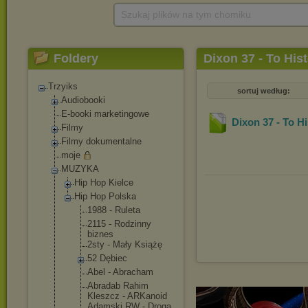
Szukaj plików na tym chomiku
Foldery
Dixon 37 - To His
Trzyiks
sortuj według:
Audiobooki
E-booki marketingowe
Dixon 37 - To Hi
Filmy
Filmy dokumentalne
moje
MUZYKA
Hip Hop Kielce
Hip Hop Polska
1988 - Ruleta
2115 - Rodzinny
biznes
2sty - Mały Książę
52 Dębiec
Abel - Abracham
Abradab Rahim
Kleszcz - ARKanoid
Adamski RW - Droga