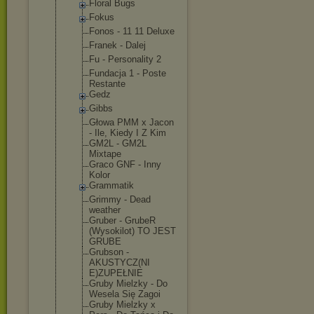
Floral Bugs
Fokus
Fonos - 11 11 Deluxe
Franek - Dalej
Fu - Personality 2
Fundacja 1 - Poste
Restante
Gedz
Gibbs
Głowa PMM x Jacon
- Ile, Kiedy I Z Kim
GM2L - GM2L
Mixtape
Graco GNF - Inny
Kolor
Grammatik
Grimmy - Dead
weather
Gruber - GrubeR
(Wysokilot) TO JEST
GRUBE
Grubson -
AKUSTYCZ(NI
E)ZUPEŁNIE
Gruby Mielzky - Do
Wesela Się Zagoi
Gruby Mielzky x