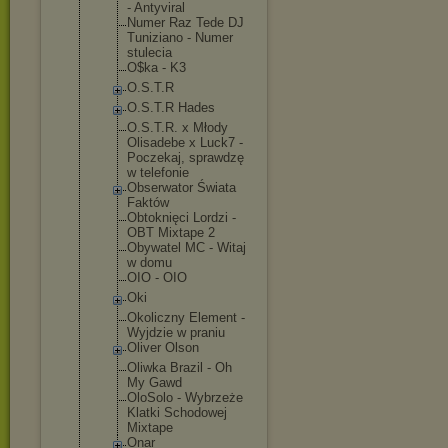
- Antyviral
Numer Raz Tede DJ
Tuniziano - Numer
stulecia
O$ka - K3
O.S.T.R
O.S.T.R Hades
O.S.T.R. x Młody
Olisadebe x Luck7 -
Poczekaj, sprawdzę
w telefonie
Obserwator Świata
Faktów
Obtoknięci Lordzi -
OBT Mixtape 2
Obywatel MC - Witaj
w domu
OIO - OIO
Oki
Okoliczny Element -
Wyjdzie w praniu
Oliver Olson
Oliwka Brazil - Oh
My Gawd
OloSolo - Wybrzeże
Klatki Schodowej
Mixtape
Onar