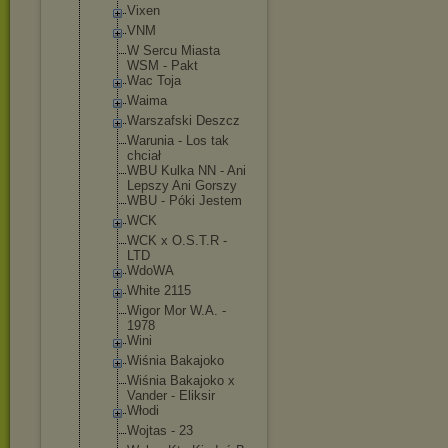
Vixen
VNM
W Sercu Miasta
WSM - Pakt
Wac Toja
Waima
Warszafski Deszcz
Warunia - Los tak
chciał
WBU Kulka NN - Ani
Lepszy Ani Gorszy
WBU - Póki Jestem
WCK
WCK x O.S.T.R -
LTD
WdoWA
White 2115
Wigor Mor W.A. -
1978
Wini
Wiśnia Bakajoko
Wiśnia Bakajoko x
Vander - Eliksir
Włodi
Wojtas - 23