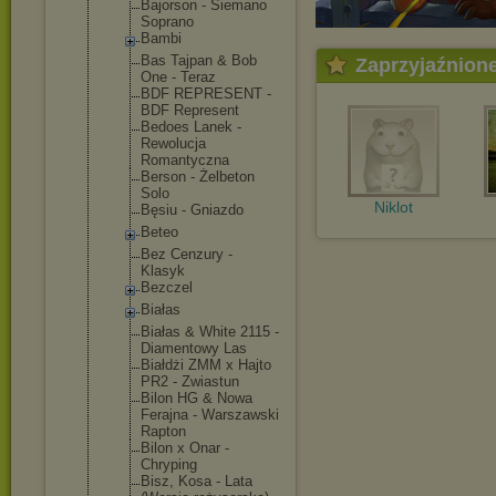
Bajorson - Siemano
Soprano
Bambi
Bas Tajpan & Bob
Zaprzyjaźnion
One - Teraz
BDF REPRESENT -
BDF Represent
Bedoes Lanek -
Rewolucja
Romantyczna
Berson - Żelbeton
Solo
Niklot
Bęsiu - Gniazdo
Beteo
Bez Cenzury -
Klasyk
Bezczel
Białas
Białas & White 2115 -
Diamentowy Las
Białdżi ZMM x Hajto
PR2 - Zwiastun
Bilon HG & Nowa
Ferajna - Warszawski
Rapton
Bilon x Onar -
Chryping
Bisz, Kosa - Lata