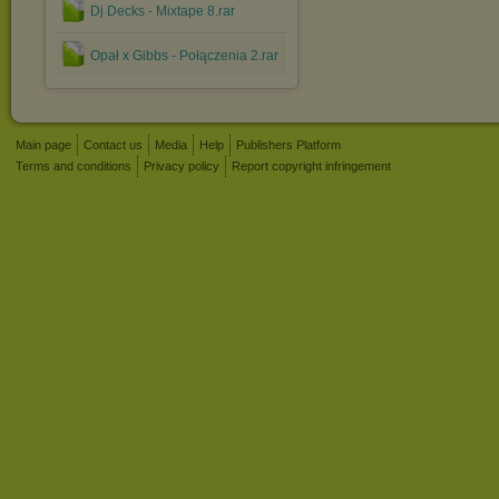
Dj Decks - Mixtape 8.rar
Opał x Gibbs - Połączenia 2.rar
Main page
Contact us
Media
Help
Publishers Platform
Terms and conditions
Privacy policy
Report copyright infringement