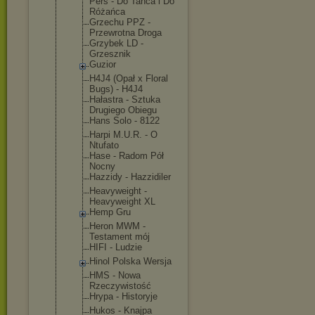
Pers - Do Tańca i Do
Różańca
Grzechu PPZ -
Przewrotna Droga
Grzybek LD -
Grzesznik
Guzior
H4J4 (Opał x Floral
Bugs) - H4J4
Hałastra - Sztuka
Drugiego Obiegu
Hans Solo - 8122
Harpi M.U.R. - O
Ntufato
Hase - Radom Pół
Nocny
Hazzidy - Hazzidiler
Heavyweight -
Heavyweight XL
Hemp Gru
Heron MWM -
Testament mój
HIFI - Ludzie
Hinol Polska Wersja
HMS - Nowa
Rzeczywisto
ść
Hrypa - Historyje
Hukos - Knajpa