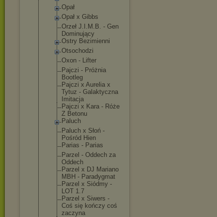
Opał
Opał x Gibbs
Orzeł J.I.M.B. - Gen
Dominujący
Ostry Bezimienni
Otsochodzi
Oxon - Lifter
Pajczi - Próżnia
Bootleg
Pajczi x Aurelia x
Tytuz - Galaktyczna
Imitacja
Pajczi x Kara - Róże
Z Betonu
Paluch
Paluch x Słoń -
Pośród Hien
Parias - Parias
Parzel - Oddech za
Oddech
Parzel x DJ Mariano
MBH - Paradygmat
Parzel x Siódmy -
LOT 1.7
Parzel x Siwers -
Coś się kończy coś
zaczyna