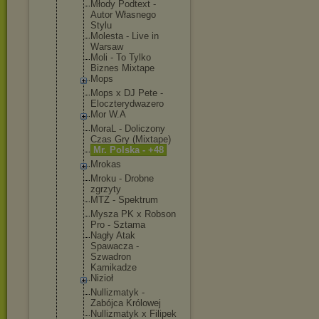
Młody Podtext -
Autor Własnego
Stylu
Molesta - Live in
Warsaw
Moli - To Tylko
Biznes Mixtape
Mops
Mops x DJ Pete -
Eloczterydw
azero
Mor W.A
MoraL - Doliczony
Czas Gry (Mixtape)
Mr. Polska - +48
Mrokas
Mroku - Drobne
zgrzyty
MTZ - Spektrum
Mysza PK x Robson
Pro - Sztama
Nagły Atak
Spawacza -
Szwadron
Kamikadze
Nizioł
Nullizmatyk -
Zabójca Królowej
Nullizmatyk x Filipek