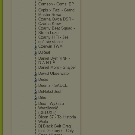
Comson - Comsi EP
Cypis x Fazi - Grand
Master Sowa
Czarna Owca DSR -
Czarna Krew
Czarny Beat Squad -
Strefa Luzu
Czarny HiFi - Jeśli
coś się stanie
Czerwin TWM
D.Real
Daniel Dym KNF -
D.A.N.I.E.L
Daniel Moro - Snajper
Dawid Obserwator
Dedis
Deemz - SAUCE
DeNekstBest
Diho
Diox - Wyższa
Wrażliwość
(DELUXE)
Dixon 37 - To Historia
Wielu
Dj Black Belt Greg
feat. 2cztery7 - Cały