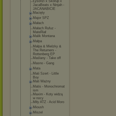
Łysonżi x Skorup x
JacaBeats x Ninjah -
JACANABICIE
Macięty
Major SPZ
Małach
Małach Rufuz -
MateRiał
Malik Montana
Małpa
Małpa & Mielzky &
The Returners -
Rottenberg EP
Maślany - Take off
Masno - Gang
Mata
Mati Szert - Little
Boy
Mati Ważny
Matis - Monochromat
ism
Maxim - Koty widzą
w nocy
Miły ATZ - Acid Moro
Mioush
Miszel