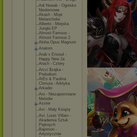
Adi Nowak - Ognisko
Niedomowe
Akash - Moje
Melancholie
Alberto - Miejska
Jungla EP
Almost Famous -
Almost Famous 2
Aloha Opus Magnum
Anatom
Arab x Ensoul -
Happy New Ja
Arach - Cztery
Arczi $zajka -
Preludium
ArEs & Paulina
Chmura - Arktyka
Arkadio
Aro - Niezapomnia
ne
Melodie
Asster
Avi - Mały Książę
Avi, Louis Villain -
Akademia Sztuk
Pięknych
Bajorson -
Artystyczni
e