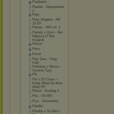
Pawbeats
Pawlak - Niepoprawni
e
Peja
Peja, Magiera - AR-
15 EP
Pękaty - 404 vol. 2
Pękaty x Qzyn - Nie
Napiszą O Nas
Książek
Pelson
Penx
Pezet
Pięć Dwa - Tolgy
Fold
Piekielny x Blizna -
Smutne Typy
Pih
Pih x DJ Creon –
Kiedy Mówi Do Mnie
Wiatr EP
Pikers - Bootleg 4
Pils - VKVRV
Pjus - Słowowtóry
PlanBe
PlanBe x Sir Mich -