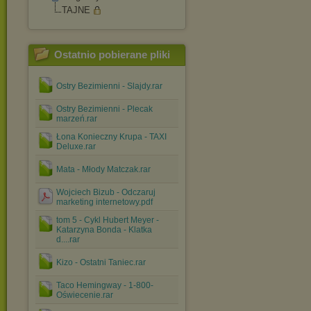
TAJNE
Ostatnio pobierane pliki
Ostry Bezimienni - Slajdy.rar
Ostry Bezimienni - Plecak
marzeń.rar
Łona Konieczny Krupa - TAXI
Deluxe.rar
Mata - Młody Matczak.rar
Wojciech Bizub - Odczaruj
marketing internetowy.pdf
tom 5 - Cykl Hubert Meyer -
Katarzyna Bonda - Klatka
d....rar
Kizo - Ostatni Taniec.rar
Taco Hemingway - 1-800-
Oświecenie.rar