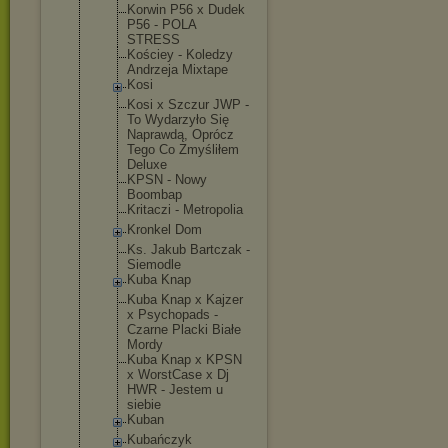
Korwin P56 x Dudek
P56 - POLA
STRESS
Kościey - Koledzy
Andrzeja Mixtape
Kosi
Kosi x Szczur JWP -
To Wydarzyło Się
Naprawdą, Oprócz
Tego Co Zmyśliłem
Deluxe
KPSN - Nowy
Boombap
Kritaczi - Metropolia
Kronkel Dom
Ks. Jakub Bartczak -
Siemodle
Kuba Knap
Kuba Knap x Kajzer
x Psychopads -
Czarne Placki Białe
Mordy
Kuba Knap x KPSN
x WorstCase x Dj
HWR - Jestem u
siebie
Kuban
Kubańczyk