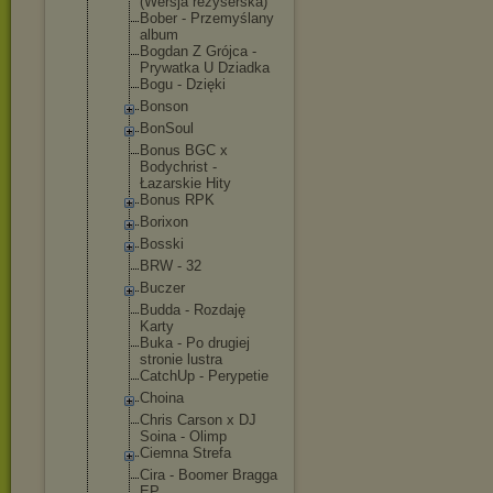
(Wersja reżyserska)
Bober - Przemyślany
album
Bogdan Z Grójca -
Prywatka U Dziadka
Bogu - Dzięki
Bonson
BonSoul
Bonus BGC x
Bodychrist -
Łazarskie Hity
Bonus RPK
Borixon
Bosski
BRW - 32
Buczer
Budda - Rozdaję
Karty
Buka - Po drugiej
stronie lustra
CatchUp - Perypetie
Choina
Chris Carson x DJ
Soina - Olimp
Ciemna Strefa
Cira - Boomer Bragga
EP