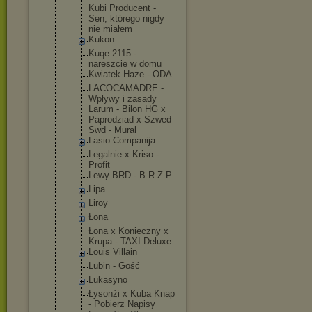
Kubi Producent -
Sen, którego nigdy
nie miałem
Kukon
Kuqe 2115 -
nareszcie w domu
Kwiatek Haze - ODA
LACOCAMADRE -
Wpływy i zasady
Larum - Bilon HG x
Paprodziad x Szwed
Swd - Mural
Lasio Companija
Legalnie x Kriso -
Profit
Lewy BRD - B.R.Z.P
Lipa
Liroy
Łona
Łona x Konieczny x
Krupa - TAXI Deluxe
Louis Villain
Lubin - Gość
Lukasyno
Łysonżi x Kuba Knap
- Pobierz Napisy