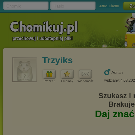
Chomik
Hasło
zapomniałem
Trzyiks
Adrian
widziany: 4.08.20
Prezent
Ulubiony
Wiadomość