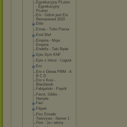
Egzekucyjny PLuton
- Egzekucyjny
PLuton
Eis - Gdzie jest Eis
Remastered 2020
Eldo
Emas - Tutto Passa
Emil Blef
Empiria - Moja
Empiria
Endefis - Taki Będe
Epis Dym KNF
Epis x Intruz - Logout
Ero
Ero x Głowa PMM - A
B C D
Ero x Kosi -
Blackbook
Fabijański - Popiół
Favst, Gibbs -
Hample
Fazi
Filipek
Fisz Emade
Tworzywo - Numer 1
Flint - Ja i rekiny