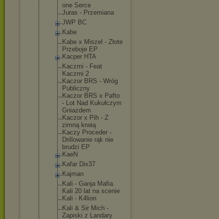
one Serce
Juras - Przemiana
JWP BC
Kabe
Kabe x Miszel - Złote
Przeboje EP
Kacper HTA
Kaczmi - Feat
Kaczmi 2
Kaczor BRS - Wróg
Publiczny
Kaczor BRS x Pafto
- Lot Nad Kukułczym
Gniazdem
Kaczor x Pih - Z
zimną krwią
Kaczy Proceder -
Drillowanie rąk nie
brudzi EP
KaeN
Kafar Dix37
Kajman
Kali - Ganja Mafia.
Kali 20 lat na scenie
Kali - K4lion
Kali & Sir Mich -
Zapiski z Landary