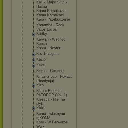
Kali x Major SPZ -
Hucpa
Kama Kamakazi -
Kama Kamakazi
Kara - Przebudzeni
e
Karramba - Rock
Vatos Locos
Kartky
Karwan - Wschód
Końca
Kasta - Nestor
Kaz Bałagane
Kazior
Kękę
Kiełas - Gołębnik
Killaz Group - Nokaut
(Reedycja)
Kizo
Kizo x Bletka -
PATOPOP (Vol. 1)
Kleszcz - Nie ma
płyta
Kobik
Koma - własnymi
ręKOMA
Koro - W Ferworze
Walki