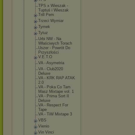
TPS x Wieszak -
Tuptuś i Wieszak
Trill Pem
Trzeci Wymiar
Tymek
Tytuz
Urbi NW - Na
Właściwych Torach
Uszer - Powrót Do
Przyszłości
V.E.T.O
VA - Asymetria
VA - Club2020
Deluxe
VA - KRK RAP ATAK
2.0
VA - Poka Co Tam
Masz Mixtape vol. 1
VA - Prima Sort II
Deluxe
VA - Respect For
Tape
VA - TiW Mixtape 3
VBS
Vienio
Vin Vinci