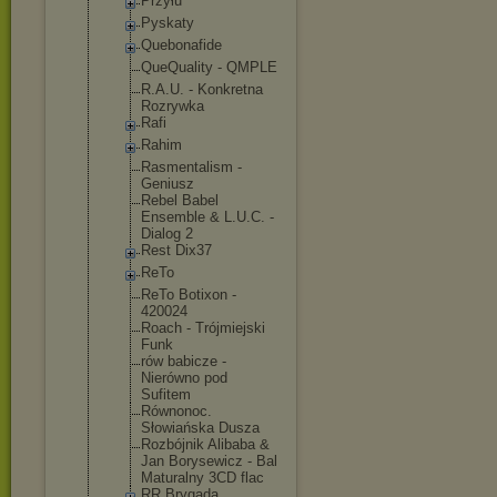
Przyłu
Pyskaty
Quebonafide
QueQuality - QMPLE
R.A.U. - Konkretna
Rozrywka
Rafi
Rahim
Rasmentalis
m -
Geniusz
Rebel Babel
Ensemble & L.U.C. -
Dialog 2
Rest Dix37
ReTo
ReTo Botixon -
420024
Roach - Trójmiejski
Funk
rów babicze -
Nierówno pod
Sufitem
Równonoc.
Słowiańska Dusza
Rozbójnik Alibaba &
Jan Borysewicz - Bal
Maturalny 3CD flac
RR Brygada