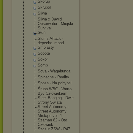
Skorup
Skrubol
Śliwa
Śliwa x Dawid
Obserwator - Miejski
Survival
Słoń
Slums Attack -
depeche_moo
d
Smolasty
Sobota
Sokół
Somp
Sova - Wagabunda
Spinache - Reality
Spoza - Na pohybel
Śruba WBC - Warto
Być Człowiekiem
Steel Banging - Dwie
Strony Świata
Street Autonomy -
Street Autonomy
Mixtape vol. 1
Szaman 82 - Oto
Człowiek
Szczur ZSW - R47