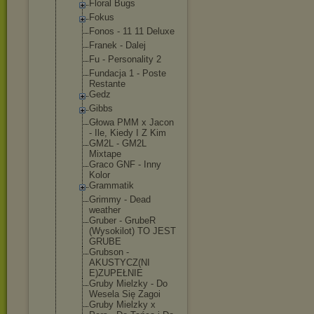
Floral Bugs
Fokus
Fonos - 11 11 Deluxe
Franek - Dalej
Fu - Personality 2
Fundacja 1 - Poste
Restante
Gedz
Gibbs
Głowa PMM x Jacon
- Ile, Kiedy I Z Kim
GM2L - GM2L
Mixtape
Graco GNF - Inny
Kolor
Grammatik
Grimmy - Dead
weather
Gruber - GrubeR
(Wysokilot) TO JEST
GRUBE
Grubson -
AKUSTYCZ(NI
E)ZUPEŁNIE
Gruby Mielzky - Do
Wesela Się Zagoi
Gruby Mielzky x