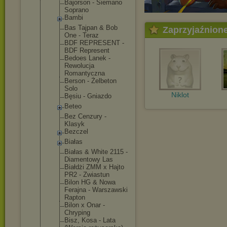
Bajorson - Siemano
Soprano
Bambi
Bas Tajpan & Bob
Zaprzyjaźnion
One - Teraz
BDF REPRESENT -
BDF Represent
Bedoes Lanek -
Rewolucja
Romantyczna
Berson - Żelbeton
Solo
Niklot
Bęsiu - Gniazdo
Beteo
Bez Cenzury -
Klasyk
Bezczel
Białas
Białas & White 2115 -
Diamentowy Las
Białdżi ZMM x Hajto
PR2 - Zwiastun
Bilon HG & Nowa
Ferajna - Warszawski
Rapton
Bilon x Onar -
Chryping
Bisz, Kosa - Lata