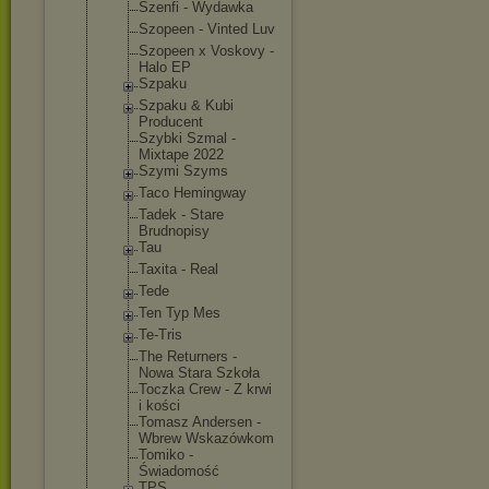
Szenfi - Wydawka
Szopeen - Vinted Luv
Szopeen x Voskovy -
Halo EP
Szpaku
Szpaku & Kubi
Producent
Szybki Szmal -
Mixtape 2022
Szymi Szyms
Taco Hemingway
Tadek - Stare
Brudnopisy
Tau
Taxita - Real
Tede
Ten Typ Mes
Te-Tris
The Returners -
Nowa Stara Szkoła
Toczka Crew - Z krwi
i kości
Tomasz Andersen -
Wbrew Wskazówkom
Tomiko -
Świadomość
TPS