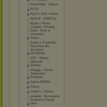
Ruskiefajki - Gejsza
RY23
Ry23 x Rafi x Heron
Ryfa Ri - DUMPzip
Ryjek x Phono
CoZabit - Preamp
Saful - Krok w
chmurach
Sarius
Sarius x Pawbeats -
Rozmowy dla
dorosłych
SB Maffija
SBT - Modus
Operandi
Sentino
Shaggy x Dandi -
Zależności
Shellerini
Sigma NGWM
Siwers
Siwers x Tomiko
skandal - Rymowana
Anatomia Prawdy
Skor