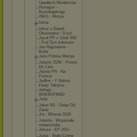
Upadłych Morderców
Hurragun -
Boombapking
z
INKG - Motyw
Intruz
Intruz x Dawid
Obserwator - 9 żyć
Jacol PP x Gilak WD
- Pod Tym Adresem
Jan Rapowanie -
Bufor
Jano Polska Wersja
Jarecki ZDW - Prosto
Do Celu
Jaźwa PN - Na
Froncie
Jędker - Y Natura
Featy Taktyka
Jetlagz -
WSK8OFMND
Joda
Joker NS - Świat Od
Zaraz
Jot - Wiosna 2020
Joteste - Wspaniała
melancholia
Jotuze - EP 202+
Juras - Biało-Czerw