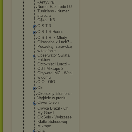
- Antyviral
Numer Raz Tede DJ
Tuniziano - Numer
stulecia
O$ka - K3
O.S.T.R
O.S.T.R Hades
O.S.T.R. x Młody
Olisadebe x Luck7 -
Poczekaj, sprawdzę
w telefonie
Obserwator Świata
Faktów
Obtoknięci Lordzi -
OBT Mixtape 2
Obywatel MC - Witaj
w domu
OIO - OIO
Oki
Okoliczny Element -
Wyjdzie w praniu
Oliver Olson
Oliwka Brazil - Oh
My Gawd
OloSolo - Wybrzeże
Klatki Schodowej
Mixtape
Onar