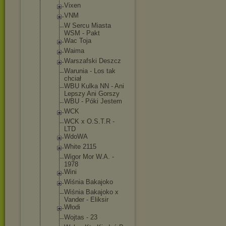
Vixen
VNM
W Sercu Miasta
WSM - Pakt
Wac Toja
Waima
Warszafski Deszcz
Warunia - Los tak
chciał
WBU Kulka NN - Ani
Lepszy Ani Gorszy
WBU - Póki Jestem
WCK
WCK x O.S.T.R -
LTD
WdoWA
White 2115
Wigor Mor W.A. -
1978
Wini
Wiśnia Bakajoko
Wiśnia Bakajoko x
Vander - Eliksir
Włodi
Wojtas - 23