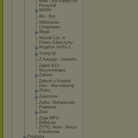
Woło - Kto Kiedyś By
Pomyślał
WSRH
Wu - Buc
WWArstwa -
Chropowato
Wyga
Wysoki Lot - A
Potem Zobaczymy
Wzgórze Ya-Pa 3
Young Igi
Z Autopsji - StreetArt
Ząbek B13 -
Muzykoterap
ia
Żabson
Żabson x Kronkel
Dom - Macrodosing
Zbuku
Zeamsone
Zetha - Bohaterowie
Podwórek
Zeus
Zyga WPU -
Refleksje
ŻYTO, Noon - Morza
Południowe
Programy