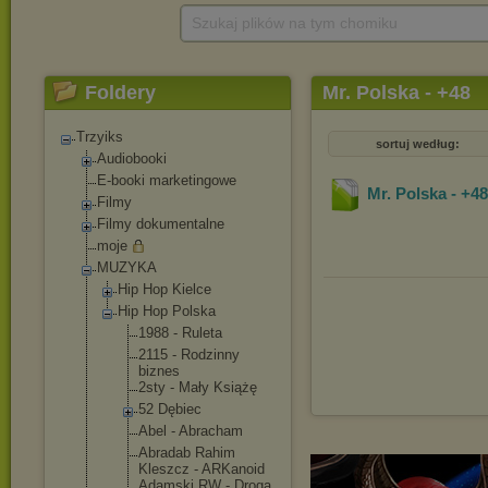
Szukaj plików na tym chomiku
Foldery
Mr. Polska - +48
Trzyiks
sortuj według:
Audiobooki
E-booki marketingowe
Mr. Polska - +48
Filmy
Filmy dokumentalne
moje
MUZYKA
Hip Hop Kielce
Hip Hop Polska
1988 - Ruleta
2115 - Rodzinny
biznes
2sty - Mały Książę
52 Dębiec
Abel - Abracham
Abradab Rahim
Kleszcz - ARKanoid
Adamski RW - Droga