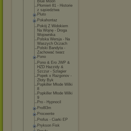
Blue Moon
Płomień 81 - Historie
z sąsiedztwa
Pluto
Pokahontaz
Pokój Z Widokiem
Na Wojnę - Droga
Wojownika
Polska Wersja - Na
Waszych Oczach
Polski Bandyta -
Zachować twarz
Pono
Pono & Ero JWP &
HZD Hazzidy &
Szczur - Szlagier
Popek x Razgonov -
Złoty Byk
Popkiller Młode Wilki
8
Popkiller Młode Wilki
9
Pro - Hypnocil
Pro8l3m
Proceente
Profus - Ciarki EP
Prykson Fisk