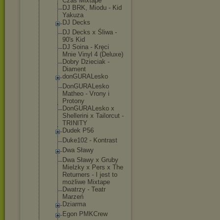
Czas Mixtape
DJ BRK, Miodu - Kid
Yakuza
DJ Decks
DJ Decks x Śliwa -
90's Kid
DJ Soina - Kręci
Mnie Vinyl 4 (Deluxe)
Dobry Dzieciak -
Diament
donGURALesk
o
DonGURALesk
o
Matheo - Vrony i
Protony
DonGURALesk
o x
Shellerini x Tailorcut -
TRINITY
Dudek P56
Duke102 - Kontrast
Dwa Sławy
Dwa Sławy x Gruby
Mielzky x Pers x The
Returners - I jest to
możliwe Mixtape
Dwatrzy - Teatr
Marzeń
Dziarma
Egon PMKCrew