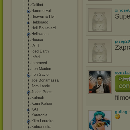
Gаlibоt
xinose
HammerFall
Supe
Heaven & Hell
Heldorado
Hell Boulevard
Helloween
Hocico
jaseji2
IATT
Zapr
Iced Earth
Inferi
Inthraced
Iron Maiden
consta
Iron Savior
Joe Bonamassa
Jorn Lande
Judas Priest
film
Kalmah
Kami Kehoe
KAT
gullag
Katatonia
Kiko Loureiro
Kobranocka