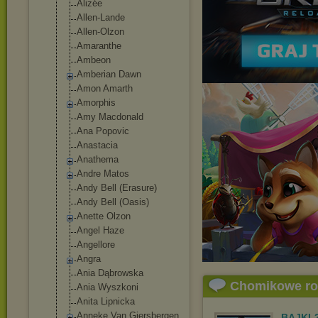
Alizée
Allen-Lande
Allen-Olzon
Amaranthe
Ambeon
Amberian Dawn
Amon Amarth
Amorphis
Amy Macdonald
Ana Popovic
Anastacia
Anathema
Andre Matos
Andy Bell (Erasure)
Andy Bell (Oasis)
Anette Olzon
Angel Haze
Angellore
Angra
Ania Dąbrowska
Chomikowe r
Ania Wyszkoni
Anita Lipnicka
Anneke Van Giersbergen
BAJKI-