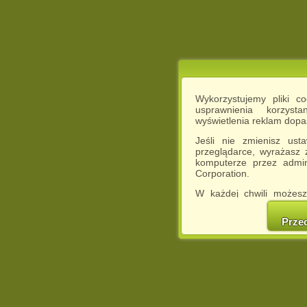
Wykorzystujemy pliki c
usprawnienia korzyst
wyświetlenia reklam dop
Jeśli nie zmienisz ust
przeglądarce, wyrażasz
komputerze przez admin
Corporation.
W każdej chwili możesz
cookies w swojej przeglą
w naszej Pol
Prze
http://chomikuj.pl/Polity
Jednocześnie informuje
może spowodować ogr
Chomikuj.pl.
W przypadku braku twojej
prosimy o opuszczenie se