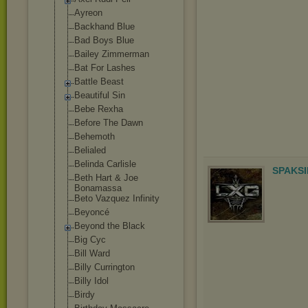
Ayreon
Backhand Blue
Bad Boys Blue
Bailey Zimmerman
Bat For Lashes
Battle Beast
Beautiful Sin
Bebe Rexha
Before The Dawn
Behemoth
Belialed
Belinda Carlisle
SPAKSI
Beth Hart & Joe
Bonamassa
Beto Vazquez Infinity
Beyoncé
Beyond the Black
Big Cyc
Bill Ward
Billy Currington
Billy Idol
Birdy