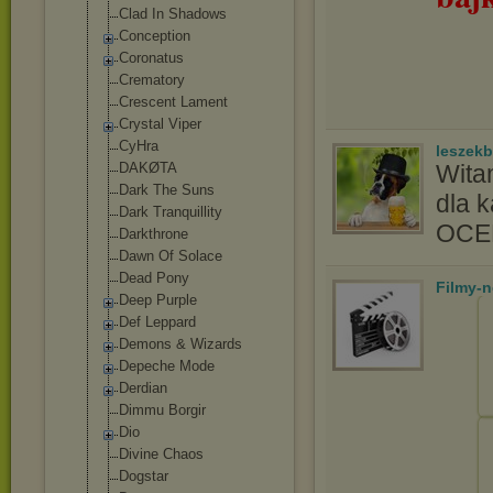
Clad In Shadows
Conception
Coronatus
Crematory
Crescent Lament
Crystal Viper
CyHra
leszek
DAKØTA
Wita
Dark The Suns
dla 
Dark Tranquillity
OC
Darkthrone
Dawn Of Solace
Dead Pony
Filmy-
Deep Purple
Def Leppard
Demons & Wizards
Depeche Mode
Derdian
Dimmu Borgir
Dio
Divine Chaos
Dogstar