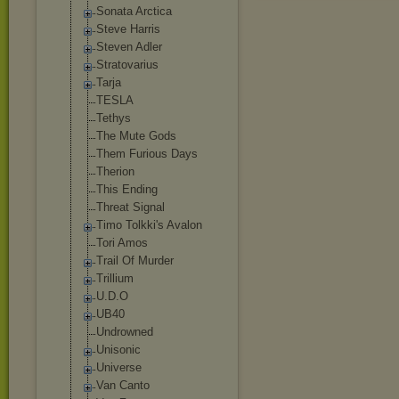
Sonata Arctica
Steve Harris
Steven Adler
Stratovarius
Tarja
TESLA
Tethys
The Mute Gods
Them Furious Days
Therion
This Ending
Threat Signal
Timo Tolkki's Avalon
Tori Amos
Trail Of Murder
Trillium
U.D.O
UB40
Undrowned
Unisonic
Universe
Van Canto