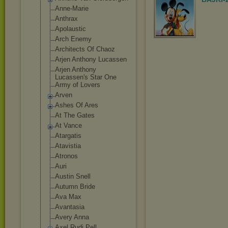
Anne-Marie
Anthrax
Apolaustic
Arch Enemy
Architects Of Chaoz
Arjen Anthony Lucassen
Arjen Anthony
Lucassen's Star One
Army of Lovers
Arven
Ashes Of Ares
At The Gates
At Vance
Atargatis
Atavistia
Atronos
Auri
Austin Snell
Autumn Bride
Ava Max
Avantasia
Avery Anna
Axel Rudi Pell