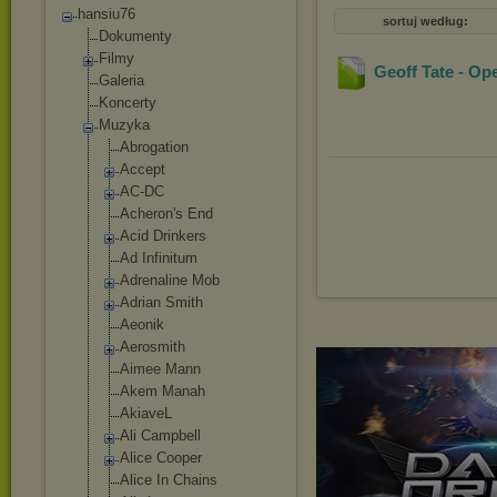
hansiu76
sortuj według:
Dokumenty
Filmy
Geoff Tate - Op
Galeria
Koncerty
Muzyka
Abrogation
Accept
AC-DC
Acheron's End
Acid Drinkers
Ad Infinitum
Adrenaline Mob
Adrian Smith
Aeonik
Aerosmith
Aimee Mann
Akem Manah
AkiaveL
Ali Campbell
Alice Cooper
Alice In Chains