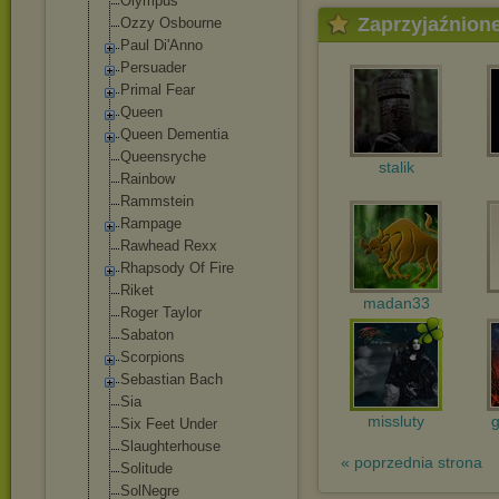
Olympus
Zaprzyjaźnion
Ozzy Osbourne
Paul Di'Anno
Persuader
Primal Fear
Queen
Queen Dementia
Queensryche
stalik
Rainbow
Rammstein
Rampage
Rawhead Rexx
Rhapsody Of Fire
Riket
madan33
Roger Taylor
Sabaton
Scorpions
Sebastian Bach
Sia
missluty
Six Feet Under
Slaughterhouse
« poprzednia strona
Solitude
SolNegre