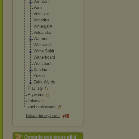
Van Zant
Vanir
Vestigial
Victorius
VintergatA
Volcandra
Warmen
Whirlwind
White Spirit
Witherhoard
Wolfchant
Xandria
Yazoo
Zakk Wylde
Playlisty
Prywatne
Teledyski
zachomikowane
Pokazuj foldery i treści
Ostatnio pobierane pliki