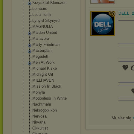
Krzysztof Klenczon
Lombard
DELL_2
Luca Turilli
Lynyrd Skynyrd
MAGNOLIA
Maiden United
Mallavora
Marty Friedman
Masterplan
Megadeth
Men At Work
💖 𝑮
Michael Kiske
Midnight Oil
MILLHAVEN
Mission In Black

Mohyla
Motionless In White
Nachtmahr
Nekrogoblikon
Nervosa
Musisz się
Nirvana
Okkultist