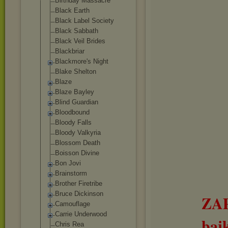
Birthday Massacre
Black Earth
Black Label Society
Black Sabbath
Black Veil Brides
Blackbriar
Blackmore's Night
Blake Shelton
Blaze
Blaze Bayley
Blind Guardian
Bloodbound
Bloody Falls
Bloody Valkyria
Blossom Death
Boisson Divine
Bon Jovi
Brainstorm
Brother Firetribe
Bruce Dickinson
ZA
Camouflage
Carrie Underwood
baj
Chris Rea