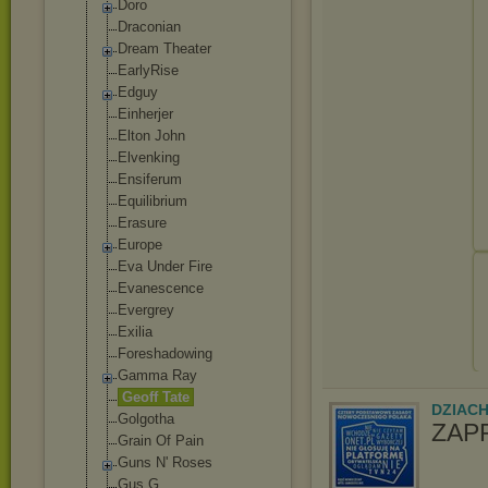
Doro
Draconian
Dream Theater
EarlyRise
Edguy
Einherjer
Elton John
Elvenking
Ensiferum
Equilibrium
Erasure
Europe
Eva Under Fire
Evanescence
Evergrey
Exilia
Foreshadowing
Gamma Ray
Geoff Tate
DZIAC
Golgotha
ZAP
Grain Of Pain
Guns N' Roses
Gus G