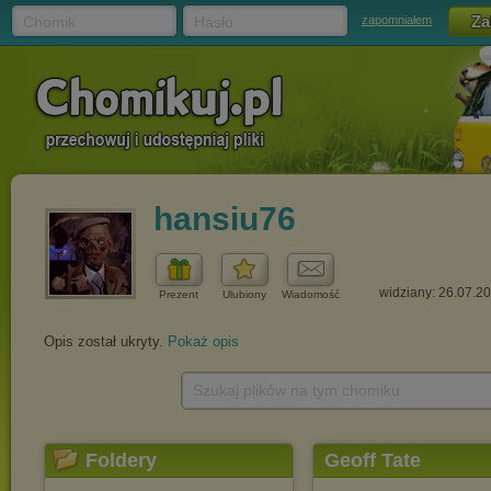
Chomik
Hasło
zapomniałem
hansiu76
widziany: 26.07.2
Prezent
Ulubiony
Wiadomość
Opis został ukryty.
Pokaż opis
Szukaj plików na tym chomiku
Foldery
Geoff Tate