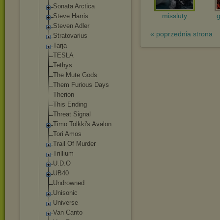
Sonata Arctica
missluty
Steve Harris
Steven Adler
« poprzednia strona
Stratovarius
Tarja
TESLA
Tethys
The Mute Gods
Them Furious Days
Therion
This Ending
Threat Signal
Timo Tolkki's Avalon
Tori Amos
Trail Of Murder
Trillium
U.D.O
UB40
Undrowned
Unisonic
Universe
Van Canto