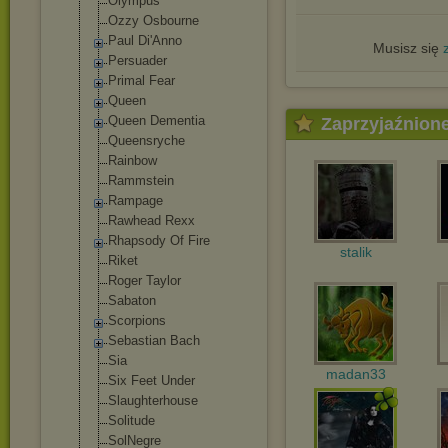
Olympus
Ozzy Osbourne
Paul Di'Anno
Musisz się
Persuader
Primal Fear
Queen
Queen Dementia
Zaprzyjaźnion
Queensryche
Rainbow
Rammstein
Rampage
Rawhead Rexx
Rhapsody Of Fire
stalik
Riket
Roger Taylor
Sabaton
Scorpions
Sebastian Bach
Sia
madan33
Six Feet Under
Slaughterhouse
Solitude
SolNegre