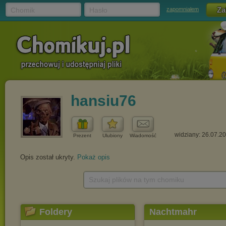
Chomik
Hasło
zapomniałem
hansiu76
widziany: 26.07.2
Prezent
Ulubiony
Wiadomość
Opis został ukryty.
Pokaż opis
Szukaj plików na tym chomiku
Foldery
Nachtmahr