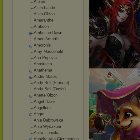
Alizée
Allen-Lande
Allen-Olzon
Amaranthe
Ambeon
Amberian Dawn
Amon Amarth
Amorphis
Amy Macdonald
Ana Popovic
Anastacia
Anathema
Andre Matos
Andy Bell (Erasure)
Andy Bell (Oasis)
Anette Olzon
Angel Haze
Angellore
Angra
Ania Dąbrowska
Ania Wyszkoni
Anita Lipnicka
Anneke Van Giersbergen