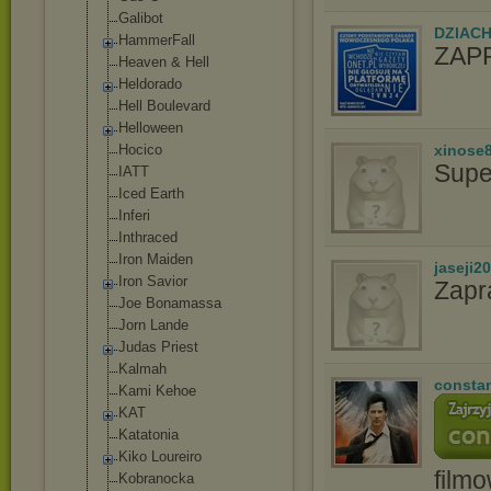
Gаlibоt
DZIAC
HammerFall
ZAP
Heaven & Hell
Heldorado
Hell Boulevard
Helloween
Hocico
xinose
Supe
IATT
Iced Earth
Inferi
Inthraced
Iron Maiden
jaseji2
Iron Savior
Zapr
Joe Bonamassa
Jorn Lande
Judas Priest
Kalmah
consta
Kami Kehoe
KAT
Katatonia
Kiko Loureiro
film
Kobranocka