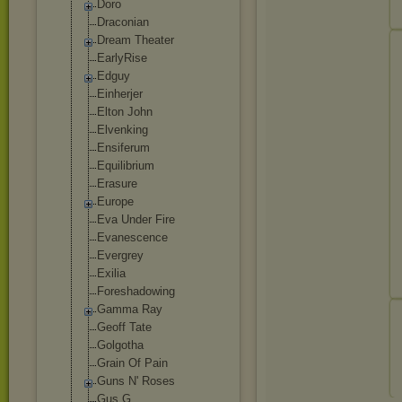
Doro
Draconian
Dream Theater
EarlyRise
Edguy
Einherjer
Elton John
Elvenking
Ensiferum
Equilibrium
Erasure
Europe
Eva Under Fire
Evanescence
Evergrey
Exilia
Foreshadowing
Gamma Ray
Geoff Tate
Golgotha
Grain Of Pain
Guns N' Roses
Gus G