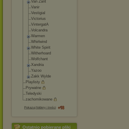
Van Zant
Vanir
Vestigial
Victorius
VintergatA
Volcandra
Warmen
Whirlwind
White Spirit
Witherhoard
Wolfchant
Xandria
Yazoo
Zakk Wylde
Playlisty
Prywatne
Teledyski
zachomikowane
Pokazuj foldery i treści
Ostatnio pobierane pliki