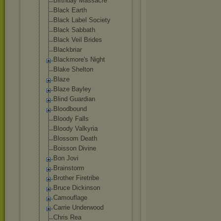
Birthday Massacre
Black Earth
Black Label Society
Black Sabbath
Black Veil Brides
Blackbriar
Blackmore's Night
Blake Shelton
Blaze
Blaze Bayley
Blind Guardian
Bloodbound
Bloody Falls
Bloody Valkyria
Blossom Death
Boisson Divine
Bon Jovi
Brainstorm
Brother Firetribe
Bruce Dickinson
Camouflage
Carrie Underwood
Chris Rea