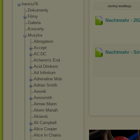
hansiu76
sortuj według:
Dokumenty
Filmy
Nachtmahr - 20
Galeria
Koncerty
Muzyka
Abrogation
Accept
Nachtmahr - Sin
AC-DC
Acheron's End
Acid Drinkers
Ad Infinitum
Adrenaline Mob
Adrian Smith
Aeonik
Aerosmith
Aimee Mann
Akem Manah
AkiaveL
Ali Campbell
Alice Cooper
Alice In Chains