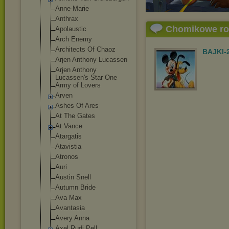
Anne-Marie
Anthrax
Chomikowe r
Apolaustic
Arch Enemy
Architects Of Chaoz
BAJKI-
Arjen Anthony Lucassen
Arjen Anthony
Lucassen's Star One
Army of Lovers
Arven
Ashes Of Ares
At The Gates
At Vance
Atargatis
Atavistia
Atronos
Auri
Austin Snell
Autumn Bride
Ava Max
Avantasia
Avery Anna
Axel Rudi Pell