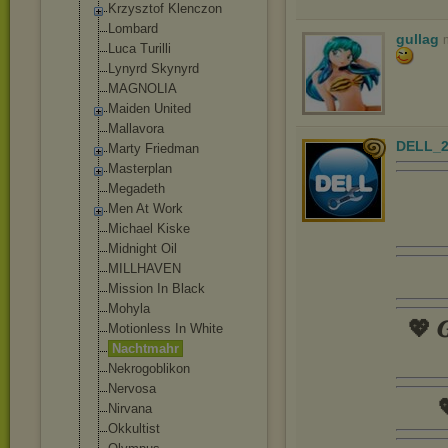
Krzysztof Klenczon
Lombard
gullag
Luca Turilli
Lynyrd Skynyrd
MAGNOLIA
Maiden United
Mallavora
DELL_2
Marty Friedman
Masterplan
Megadeth
Men At Work
Michael Kiske
Midnight Oil
MILLHAVEN
Mission In Black
Mohyla
💖 𝑮
Motionless In White
Nachtmahr
Nekrogoblikon
Nervosa

Nirvana
Okkultist