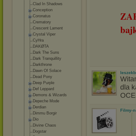
Clad In Shadows
Conception
ZA
Coronatus
Crematory
baj
Crescent Lament
Crystal Viper
CyHra
DAKØTA
Dark The Suns
Dark Tranquillity
Darkthrone
Dawn Of Solace
leszek
Dead Pony
Wita
Deep Purple
dla 
Def Leppard
OC
Demons & Wizards
Depeche Mode
Derdian
Filmy-
Dimmu Borgir
Dio
Divine Chaos
Dogstar