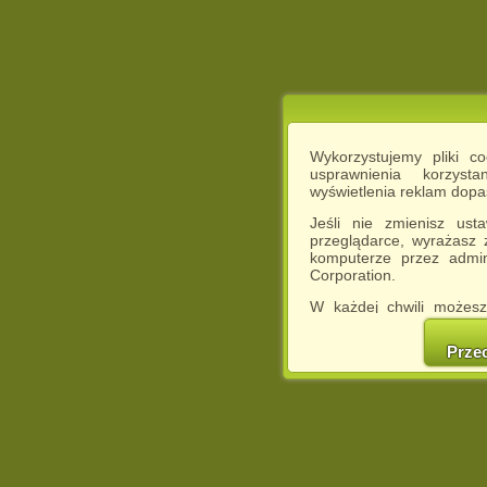
Wykorzystujemy pliki c
usprawnienia korzyst
wyświetlenia reklam dop
Jeśli nie zmienisz ust
przeglądarce, wyrażasz
komputerze przez admin
Corporation.
W każdej chwili możesz
cookies w swojej przeglą
w naszej Pol
Prze
http://chomikuj.pl/Polity
Jednocześnie informuje
może spowodować ogr
Chomikuj.pl.
W przypadku braku twojej
prosimy o opuszczenie se