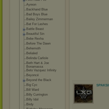
Ayreon
Backhand Blue
Bad Boys Blue
Bailey Zimmerman
Bat For Lashes
Battle Beast
Beautiful Sin
Bebe Rexha
Before The Dawn
Behemoth
Belialed
Belinda Carlisle
Beth Hart & Joe
Bonamassa
Beto Vazquez Infinity
Beyoncé
Beyond the Black
Big Cyc
SPAKSI
Bill Ward
Billy Currington
Billy Idol
Birdy