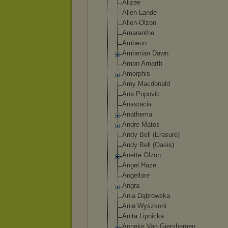
Alizée
Allen-Lande
Allen-Olzon
Amaranthe
Ambeon
Amberian Dawn
Amon Amarth
Amorphis
Amy Macdonald
Ana Popovic
Anastacia
Anathema
Andre Matos
Andy Bell (Erasure)
Andy Bell (Oasis)
Anette Olzon
Angel Haze
Angellore
Angra
Ania Dąbrowska
Ania Wyszkoni
Anita Lipnicka
Anneke Van Giersbergen