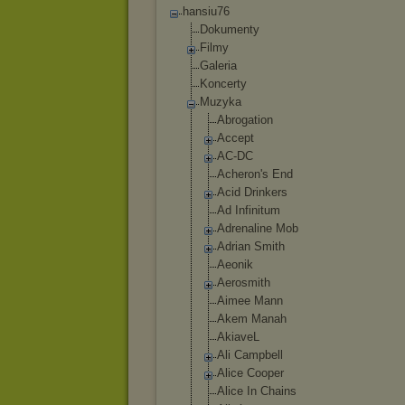
hansiu76
Dokumenty
Filmy
Galeria
Koncerty
Muzyka
Abrogation
Accept
AC-DC
Acheron's End
Acid Drinkers
Ad Infinitum
Adrenaline Mob
Adrian Smith
Aeonik
Aerosmith
Aimee Mann
Akem Manah
AkiaveL
Ali Campbell
Alice Cooper
Alice In Chains