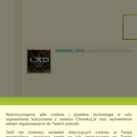
SPAKSIK-1976
napisano 13.05.2016 19:51
Wykorzystujemy pliki cookies i podobne technologie w celu
usprawnienia korzystania z serwisu Chomikuj.pl oraz wyświetlenia
reklam dopasowanych do Twoich potrzeb.
Jeśli nie zmienisz ustawień dotyczących cookies w Twojej
przeglądarce, wyrażasz zgodę na ich umieszczanie na Twoim