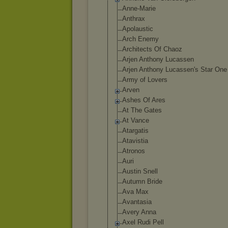
Anne-Marie
Anthrax
Apolaustic
Arch Enemy
Architects Of Chaoz
Arjen Anthony Lucassen
Arjen Anthony Lucassen's Star One
Army of Lovers
Arven
Ashes Of Ares
At The Gates
At Vance
Atargatis
Atavistia
Atronos
Auri
Austin Snell
Autumn Bride
Ava Max
Avantasia
Avery Anna
Axel Rudi Pell