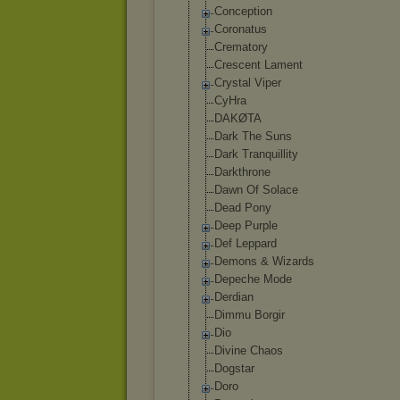
Conception
Coronatus
Crematory
Crescent Lament
Crystal Viper
CyHra
DAKØTA
Dark The Suns
Dark Tranquillity
Darkthrone
Dawn Of Solace
Dead Pony
Deep Purple
Def Leppard
Demons & Wizards
Depeche Mode
Derdian
Dimmu Borgir
Dio
Divine Chaos
Dogstar
Doro