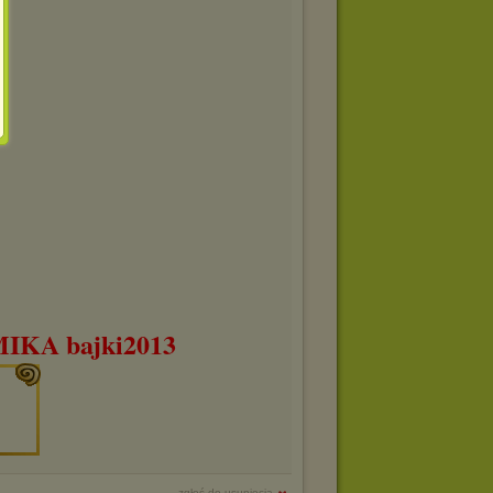
KA bajki2013
zgłoś do usunięcia