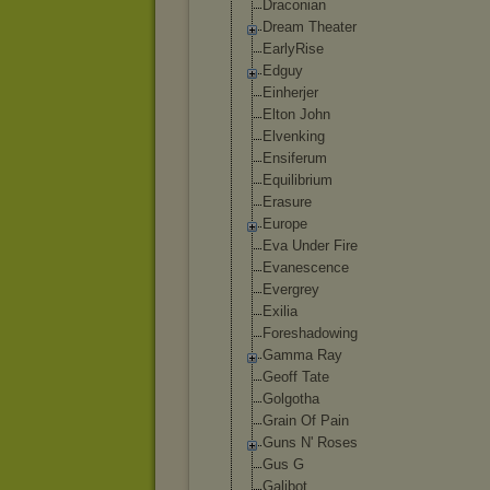
Draconian
Dream Theater
EarlyRise
Edguy
Einherjer
Elton John
Elvenking
Ensiferum
Equilibrium
Erasure
Europe
Eva Under Fire
Evanescence
Evergrey
Exilia
Foreshadowing
Gamma Ray
Geoff Tate
Golgotha
Grain Of Pain
Guns N' Roses
Gus G
Gаlibоt