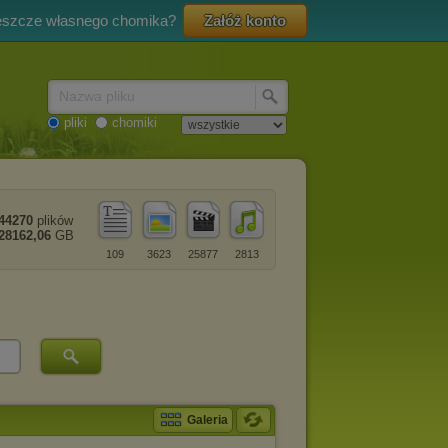
eszcze własnego chomika?
Załóż konto
Nazwa pliku
pliki
chomiki
44270
plików
28162,06
GB
109
3623
25877
2813
Galeria