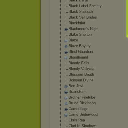
Black Earth
Black Label Society
Black Sabbath
Black Veil Brides
Blackbriar
Blackmore's Night
Blake Shelton
Blaze
Blaze Bayley
Blind Guardian
Bloodbound
Bloody Falls
Bloody Valkyria
Blossom Death
Boisson Divine
Bon Jovi
Brainstorm
Brother Firetribe
Bruce Dickinson
Camouflage
Carrie Underwood
Chris Rea
Clad In Shadows