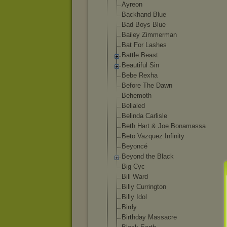
Ayreon
Backhand Blue
Bad Boys Blue
Bailey Zimmerman
Bat For Lashes
Battle Beast
Beautiful Sin
Bebe Rexha
Before The Dawn
Behemoth
Belialed
Belinda Carlisle
Beth Hart & Joe Bonamassa
Beto Vazquez Infinity
Beyoncé
Beyond the Black
Big Cyc
Bill Ward
Billy Currington
Billy Idol
Birdy
Birthday Massacre