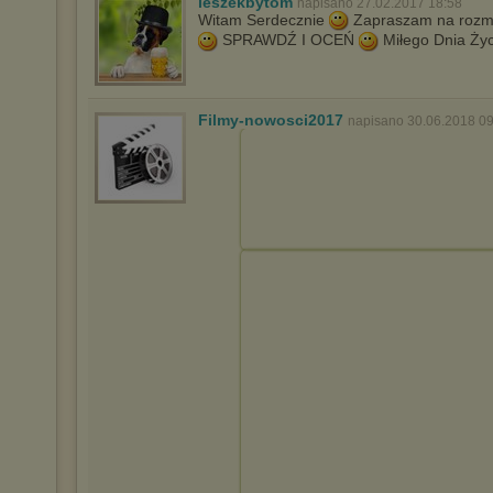
leszekbytom
napisano 27.02.2017 18:58
Witam Serdecznie
Zapraszam na rozmai
SPRAWDŹ I OCEŃ
Miłego Dnia Ży
Filmy-nowosci2017
napisano 30.06.2018 09