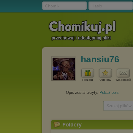
Chomik
Hasło
hansiu76
Prezent
Ulubiony
Wiadomość
Opis został ukryty.
Pokaż opis
Szukaj plików
Foldery