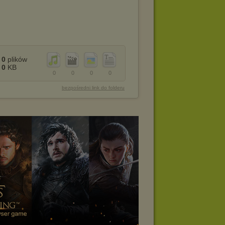
0
plików
0
KB
0
0
0
0
bezpośredni link do folderu