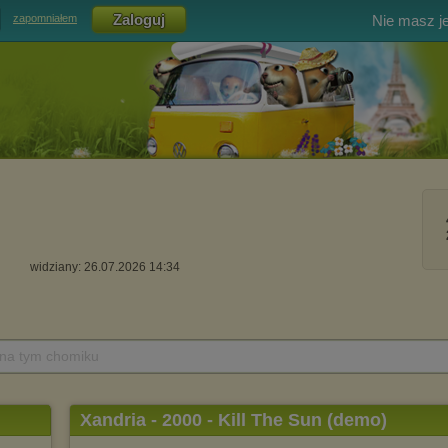
Nie masz j
zapomniałem
widziany: 26.07.2026 14:34
 na tym chomiku
Xandria - 2000 - Kill The Sun (demo)