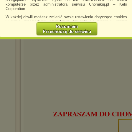
komputerze przez administratora serwisu Chomikuj.pl – Kelo
Corporation.
W każdej chwili możesz zmienić swoje ustawienia dotyczące cookies
w swojej przeglądarce internetowej. Dowiedz się więcej w naszej
Polityce Prywatności -
http://chomikuj.pl/PolitykaPrywatnosci.aspx
.
Rozumiem
Przechodzę do serwisu
Jednocześnie informujemy że zmiana ustawień przeglądarki może
spowodować ograniczenie korzystania ze strony Chomikuj.pl.
W przypadku braku twojej zgody na akceptację cookies niestety
prosimy o opuszczenie serwisu chomikuj.pl.
Wykorzystanie plików cookies
przez
Zaufanych Partnerów
(dostosowanie reklam do Twoich potrzeb, analiza skuteczności działań
marketingowych).
Wyrażenie sprzeciwu spowoduje, że wyświetlana Ci reklama nie
będzie dopasowana do Twoich preferencji, a będzie to reklama
wyświetlona przypadkowo.
Istnieje możliwość zmiany ustawień przeglądarki internetowej w
sposób uniemożliwiający przechowywanie plików cookies na
urządzeniu końcowym. Można również usunąć pliki cookies,
dokonując odpowiednich zmian w ustawieniach przeglądarki
ZAPRASZAM DO CHOMI
internetowej.
Pełną informację na ten temat znajdziesz pod adresem
http://chomikuj.pl/PolitykaPrywatnosci.aspx
.