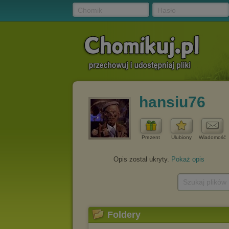
Chomik
Hasło
hansiu76
Prezent
Ulubiony
Wiadomość
Opis został ukryty.
Pokaż opis
Szukaj plików
Foldery