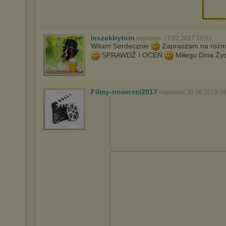
leszekbytom
napisano 27.02.2017 18:58
Witam Serdecznie
Zapraszam na rozmai
SPRAWDŹ I OCEŃ
Miłego Dnia Ży
Filmy-nowosci2017
napisano 30.06.2018 09