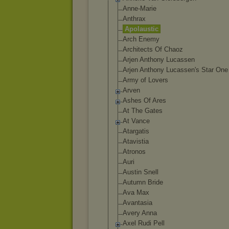
Anne-Marie
Anthrax
Apolaustic
Arch Enemy
Architects Of Chaoz
Arjen Anthony Lucassen
Arjen Anthony Lucassen's Star One
Army of Lovers
Arven
Ashes Of Ares
At The Gates
At Vance
Atargatis
Atavistia
Atronos
Auri
Austin Snell
Autumn Bride
Ava Max
Avantasia
Avery Anna
Axel Rudi Pell