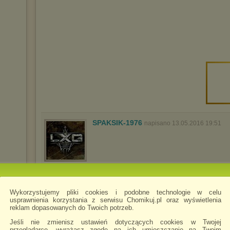
SPAKSIK-1976
napisano 13.05.2016 19:51
Wykorzystujemy pliki cookies i podobne technologie w celu
usprawnienia korzystania z serwisu Chomikuj.pl oraz wyświetlenia
reklam dopasowanych do Twoich potrzeb.
Jeśli nie zmienisz ustawień dotyczących cookies w Twojej
przeglądarce, wyrażasz zgodę na ich umieszczanie na Twoim