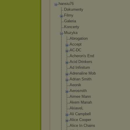
hansiu76
Dokumenty
Filmy
Galeria
Koncerty
Muzyka
Abrogation
Accept
AC-DC
Acheron's End
Acid Drinkers
Ad Infinitum
Adrenaline Mob
Adrian Smith
Aeonik
Aerosmith
Aimee Mann
Akem Manah
AkiaveL
Ali Campbell
Alice Cooper
Alice In Chains