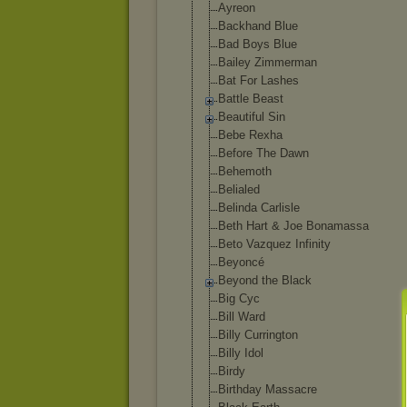
Ayreon
Backhand Blue
Bad Boys Blue
Bailey Zimmerman
Bat For Lashes
Battle Beast
Beautiful Sin
Bebe Rexha
Before The Dawn
Behemoth
Belialed
Belinda Carlisle
Beth Hart & Joe Bonamassa
Beto Vazquez Infinity
Beyoncé
Beyond the Black
Big Cyc
Bill Ward
Billy Currington
Billy Idol
Birdy
Birthday Massacre