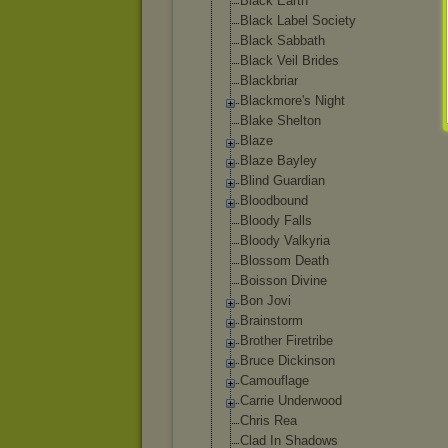
Black Earth
Black Label Society
Black Sabbath
Black Veil Brides
Blackbriar
Blackmore's Night
Blake Shelton
Blaze
Blaze Bayley
Blind Guardian
Bloodbound
Bloody Falls
Bloody Valkyria
Blossom Death
Boisson Divine
Bon Jovi
Brainstorm
Brother Firetribe
Bruce Dickinson
Camouflage
Carrie Underwood
Chris Rea
Clad In Shadows