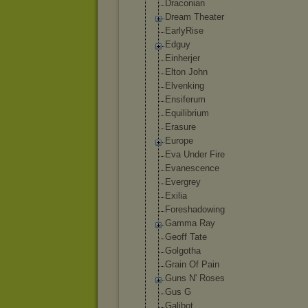
Draconian
Dream Theater
EarlyRise
Edguy
Einherjer
Elton John
Elvenking
Ensiferum
Equilibrium
Erasure
Europe
Eva Under Fire
Evanescence
Evergrey
Exilia
Foreshadowing
Gamma Ray
Geoff Tate
Golgotha
Grain Of Pain
Guns N' Roses
Gus G
Gаlibоt