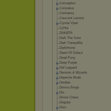
Conception
Coronatus
Crematory
Crescent Lament
Crystal Viper
CyHra
DAKØTA
Dark The Suns
Dark Tranquillity
Darkthrone
Dawn Of Solace
Dead Pony
Deep Purple
Def Leppard
Demons & Wizards
Depeche Mode
Derdian
Dimmu Borgir
Dio
Divine Chaos
Dogstar
Doro