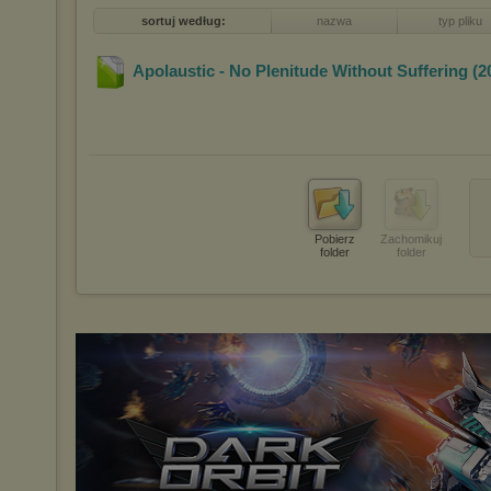
sortuj według:
nazwa
typ pliku
Apolaustic - No Plenitude Without Suffering (2
Pobierz
Zachomikuj
folder
folder