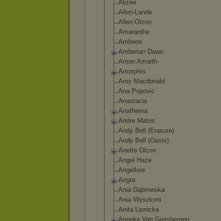
Alizée
Allen-Lande
Allen-Olzon
Amaranthe
Ambeon
Amberian Dawn
Amon Amarth
Amorphis
Amy Macdonald
Ana Popovic
Anastacia
Anathema
Andre Matos
Andy Bell (Erasure)
Andy Bell (Oasis)
Anette Olzon
Angel Haze
Angellore
Angra
Ania Dąbrowska
Ania Wyszkoni
Anita Lipnicka
Anneke Van Giersbergen