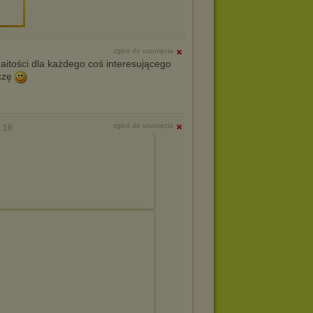
zgłoś do usunięcia
tości dla każdego coś interesującego
czę
zgłoś do usunięcia
:16