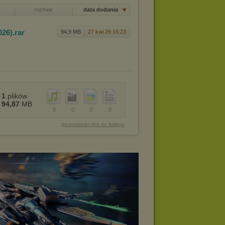
rozmiar
data dodania
026)
.rar
94,9 MB
27 kwi 26 16:23
1
plików
94,87
MB
0
0
0
0
bezpośredni link do folderu