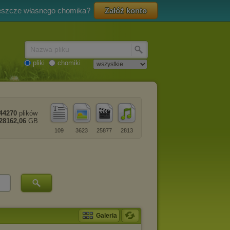
eszcze własnego chomika?
Załóż konto
Nazwa pliku
pliki
chomiki
44270
plików
28162,06
GB
109
3623
25877
2813
Galeria