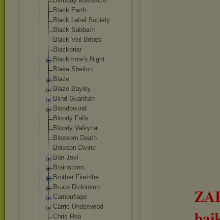
Birthday Massacre
Black Earth
Black Label Society
Black Sabbath
Black Veil Brides
Blackbriar
Blackmore's Night
Blake Shelton
Blaze
Blaze Bayley
Blind Guardian
Bloodbound
Bloody Falls
Bloody Valkyria
Blossom Death
Boisson Divine
Bon Jovi
Brainstorm
Brother Firetribe
Bruce Dickinson
ZA
Camouflage
Carrie Underwood
baj
Chris Rea