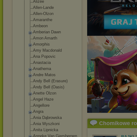
Alizée
Allen-Lande
Allen-Olzon
Amaranthe
Ambeon
Amberian Dawn
Amon Amarth
Amorphis
Amy Macdonald
Ana Popovic
Anastacia
Anathema
Andre Matos
Andy Bell (Erasure)
Andy Bell (Oasis)
Anette Olzon
Angel Haze
Angellore
Angra
Ania Dąbrowska
Chomikowe r
Ania Wyszkoni
Anita Lipnicka
Anneke Van Giersbergen
BAJKI-