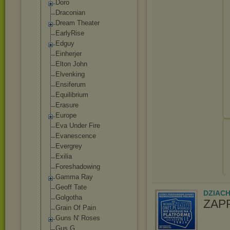
Doro
Draconian
Dream Theater
EarlyRise
Edguy
Einherjer
Elton John
Elvenking
Ensiferum
Equilibrium
Erasure
Europe
Eva Under Fire
Evanescence
Evergrey
Exilia
Foreshadowing
Gamma Ray
Geoff Tate
DZIAC
Golgotha
ZAP
Grain Of Pain
Guns N' Roses
Gus G