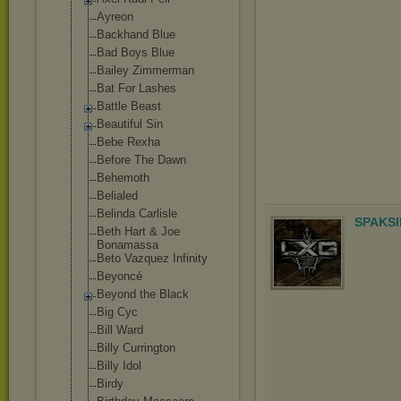
Ayreon
Backhand Blue
Bad Boys Blue
Bailey Zimmerman
Bat For Lashes
Battle Beast
Beautiful Sin
Bebe Rexha
Before The Dawn
Behemoth
Belialed
Belinda Carlisle
SPAKSI
Beth Hart & Joe
Bonamassa
Beto Vazquez Infinity
Beyoncé
Beyond the Black
Big Cyc
Bill Ward
Billy Currington
Billy Idol
Birdy