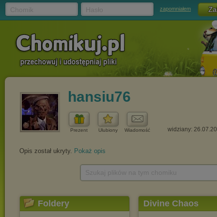
Chomik
Hasło
zapomniałem
hansiu76
widziany: 26.07.2
Prezent
Ulubiony
Wiadomość
Opis został ukryty.
Pokaż opis
Szukaj plików na tym chomiku
Foldery
Divine Chaos