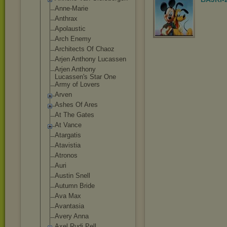
Anne-Marie
Anthrax
Apolaustic
Arch Enemy
Architects Of Chaoz
Arjen Anthony Lucassen
Arjen Anthony
Lucassen's Star One
Army of Lovers
Arven
Ashes Of Ares
At The Gates
At Vance
Atargatis
Atavistia
Atronos
Auri
Austin Snell
Autumn Bride
Ava Max
Avantasia
Avery Anna
Axel Rudi Pell