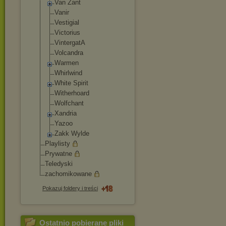
Van Zant
Vanir
Vestigial
Victorius
VintergatA
Volcandra
Warmen
Whirlwind
White Spirit
Witherhoard
Wolfchant
Xandria
Yazoo
Zakk Wylde
Playlisty
Prywatne
Teledyski
zachomikowane
Pokazuj foldery i treści
Ostatnio pobierane pliki