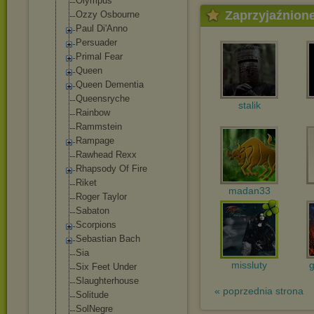
Olympus
Zaprzyjaźnion
Ozzy Osbourne
Paul Di'Anno
Persuader
Primal Fear
Queen
Queen Dementia
Queensryche
stalik
Rainbow
Rammstein
Rampage
Rawhead Rexx
Rhapsody Of Fire
Riket
madan33
Roger Taylor
Sabaton
Scorpions
Sebastian Bach
Sia
missluty
Six Feet Under
Slaughterhouse
« poprzednia strona
Solitude
SolNegre