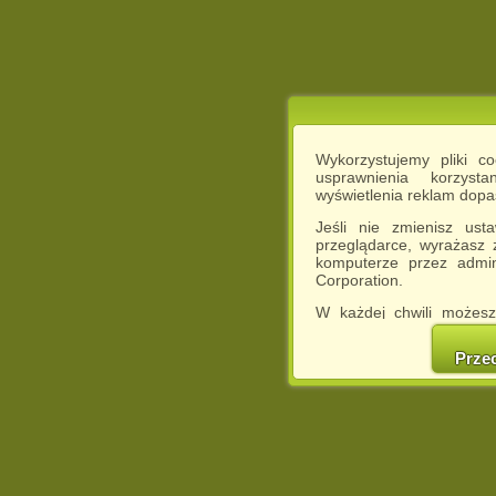
Wykorzystujemy pliki c
usprawnienia korzyst
wyświetlenia reklam dop
Jeśli nie zmienisz ust
przeglądarce, wyrażasz
komputerze przez admin
Corporation.
W każdej chwili możesz
cookies w swojej przeglą
w naszej Pol
Prze
http://chomikuj.pl/Polity
Jednocześnie informuje
może spowodować ogr
Chomikuj.pl.
W przypadku braku twojej
prosimy o opuszczenie se