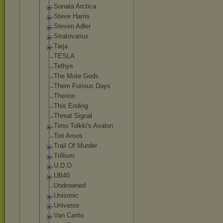
Sonata Arctica
Steve Harris
Steven Adler
Stratovarius
Tarja
TESLA
Tethys
The Mute Gods
Them Furious Days
Therion
This Ending
Threat Signal
Timo Tolkki's Avalon
Tori Amos
Trail Of Murder
Trillium
U.D.O
UB40
Undrowned
Unisonic
Universe
Van Canto