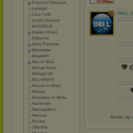
Krzysztof Klenczon
Lombard
DELL_2
Luca Turilli
Lynyrd Skynyrd
MAGNOLIA
Maiden United
Mallavora
Marty Friedman
Masterplan
Megadeth
Men At Work
💖 𝑮
Michael Kiske
Midnight Oil
MILLHAVEN
Mission In Black

Mohyla
Motionless In White
Nachtmahr
Nekrogoblikon
Nervosa
Musisz się
Nirvana
Okkultist