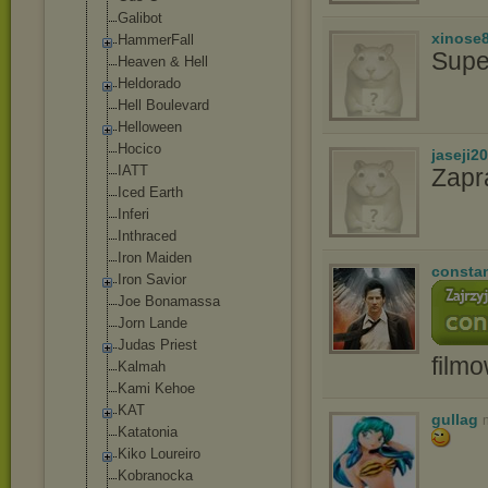
Gаlibоt
xinose
HammerFall
Supe
Heaven & Hell
Heldorado
Hell Boulevard
Helloween
Hocico
jaseji2
IATT
Zapr
Iced Earth
Inferi
Inthraced
Iron Maiden
consta
Iron Savior
Joe Bonamassa
Jorn Lande
Judas Priest
film
Kalmah
Kami Kehoe
KAT
gullag
Katatonia
Kiko Loureiro
Kobranocka