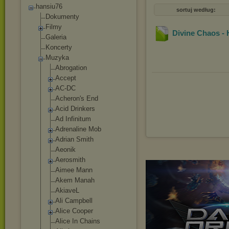
hansiu76
sortuj według:
Dokumenty
Filmy
Divine Chaos - 
Galeria
Koncerty
Muzyka
Abrogation
Accept
AC-DC
Acheron's End
Acid Drinkers
Ad Infinitum
Adrenaline Mob
Adrian Smith
Aeonik
Aerosmith
Aimee Mann
Akem Manah
AkiaveL
Ali Campbell
Alice Cooper
Alice In Chains