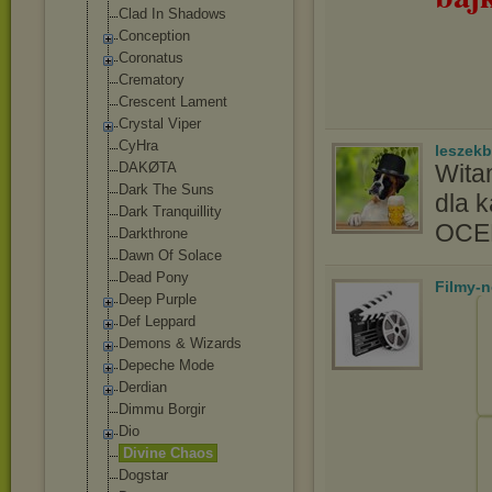
Clad In Shadows
Conception
Coronatus
Crematory
Crescent Lament
Crystal Viper
CyHra
leszek
DAKØTA
Wita
Dark The Suns
dla 
Dark Tranquillity
OC
Darkthrone
Dawn Of Solace
Dead Pony
Filmy-
Deep Purple
Def Leppard
Demons & Wizards
Depeche Mode
Derdian
Dimmu Borgir
Dio
Divine Chaos
Dogstar