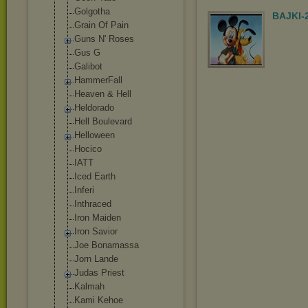
Golgotha
BAJKI-
Grain Of Pain
Guns N' Roses
Gus G
Gаlibоt
HammerFall
Heaven & Hell
Heldorado
Hell Boulevard
Helloween
Hocico
IATT
Iced Earth
Inferi
Inthraced
Iron Maiden
Iron Savior
Joe Bonamassa
Jorn Lande
Judas Priest
Kalmah
Kami Kehoe