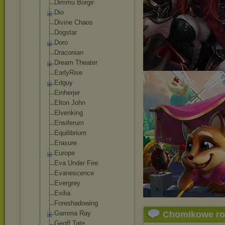
Dimmu Borgir
Dio
Divine Chaos
Dogstar
Doro
Draconian
Dream Theater
EarlyRise
Edguy
Einherjer
Elton John
Elvenking
Ensiferum
Equilibrium
Erasure
Europe
Eva Under Fire
Evanescence
Evergrey
Exilia
Foreshadowing
Gamma Ray
Chomikowe r
Geoff Tate