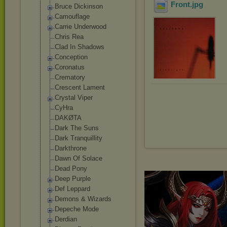
Front
.jpg
Bruce Dickinson
Camouflage
Carrie Underwood
Chris Rea
Clad In Shadows
Conception
Coronatus
Crematory
Crescent Lament
Crystal Viper
CyHra
DAKØTA
Dark The Suns
Dark Tranquillity
Darkthrone
Dawn Of Solace
Dead Pony
Deep Purple
Def Leppard
Demons & Wizards
Depeche Mode
Derdian