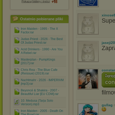
Pokazuj foldery i treści
xinose
Ostatnio pobierane pliki
Supe
Iron Maiden - 1995 - The X
Factor.rar
Judas Priest - 2026 - The Best
jaseji2
Of Judas Priest.rar
Zapr
Acid Drinkers - 1990 - Are You
A Rebel.rar
Masterplan - PumpKings
[2017].rar
Chris Rea - The Blue Cafe
consta
(Reissue) (2019).rar
Nachtmahr - 2026 - IMPERIVM
[mp3].rar
Beyoncé & Shakira - 2007 -
film
Beautiful Liar [EU CDM].rar
10. Medusa (Tarja Solo
Version).mp3
gullag
Iron Maiden - 2005 - Death On
The Road.rar