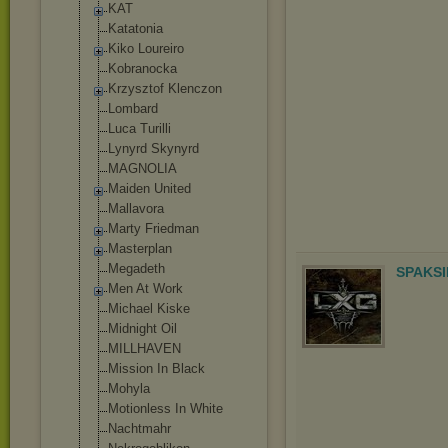
KAT
Katatonia
Kiko Loureiro
Kobranocka
Krzysztof Klenczon
Lombard
Luca Turilli
Lynyrd Skynyrd
MAGNOLIA
Maiden United
Mallavora
Marty Friedman
Masterplan
Megadeth
SPAKSI
Men At Work
Michael Kiske
Midnight Oil
MILLHAVEN
Mission In Black
Mohyla
Motionless In White
Nachtmahr