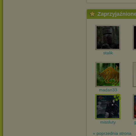
Zaprzyjaźnion
stalik
madan33
missluty
« poprzednia strona