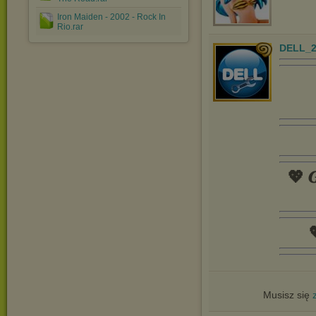
Iron Maiden - 2002 - Rock In
Rio.rar
DELL_2
💖 𝑮

Musisz się