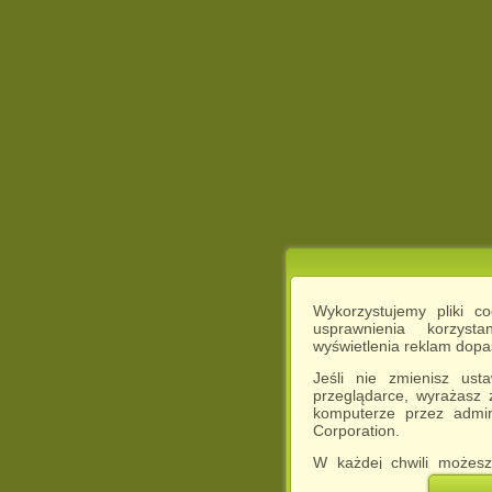
Wykorzystujemy pliki c
usprawnienia korzyst
wyświetlenia reklam dop
Jeśli nie zmienisz ust
przeglądarce, wyrażasz
komputerze przez admin
Corporation.
W każdej chwili możesz
cookies w swojej przeglą