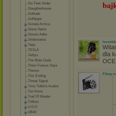
baj
Six Feet Under
Slaughterhouse
Solitude
SolNegre
Sonata Arctica
Steve Harris
Steven Adler
Stratovarius
leszek
Tarja
Wita
TESLA
dla 
Tethys
OC
The Mute Gods
Them Furious Days
Therion
Filmy-
This Ending
Threat Signal
Timo Tolkki's Avalon
Tori Amos
Trail Of Murder
Trillium
U.D.O
UB40