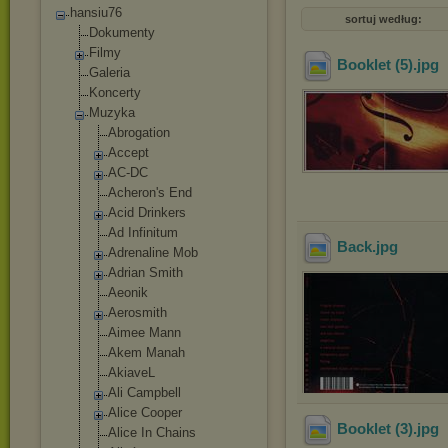
hansiu76
sortuj według:
Dokumenty
Filmy
Booklet (5)
.jpg
Galeria
Koncerty
Muzyka
Abrogation
Accept
AC-DC
Acheron's End
Acid Drinkers
Ad Infinitum
Back
.jpg
Adrenaline Mob
Adrian Smith
Aeonik
Aerosmith
Aimee Mann
Akem Manah
AkiaveL
Ali Campbell
Alice Cooper
Booklet (3)
.jpg
Alice In Chains