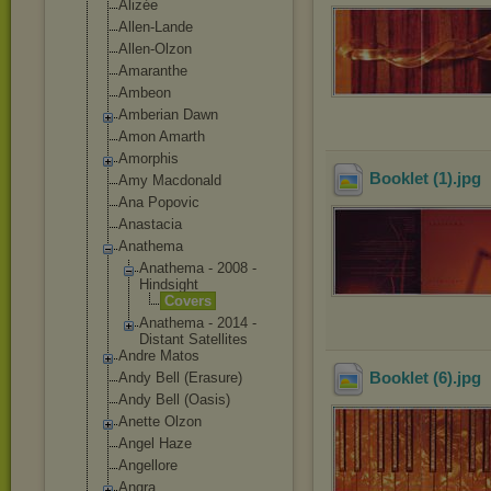
Alizée
Allen-Lande
Allen-Olzon
Amaranthe
Ambeon
Amberian Dawn
Amon Amarth
Amorphis
Booklet (1)
.jpg
Amy Macdonald
Ana Popovic
Anastacia
Anathema
Anathema - 2008 -
Hindsight
Covers
Anathema - 2014 -
Distant Satellites
Andre Matos
Booklet (6)
.jpg
Andy Bell (Erasure)
Andy Bell (Oasis)
Anette Olzon
Angel Haze
Angellore
Angra