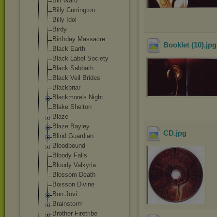
Bill Ward
Billy Currington
Billy Idol
Birdy
Birthday Massacre
Booklet (10)
.jp
Black Earth
Black Label Society
Black Sabbath
Black Veil Brides
Blackbriar
Blackmore's Night
Blake Shelton
Blaze
Blaze Bayley
CD
.jpg
Blind Guardian
Bloodbound
Bloody Falls
Bloody Valkyria
Blossom Death
Boisson Divine
Bon Jovi
Brainstorm
Brother Firetribe