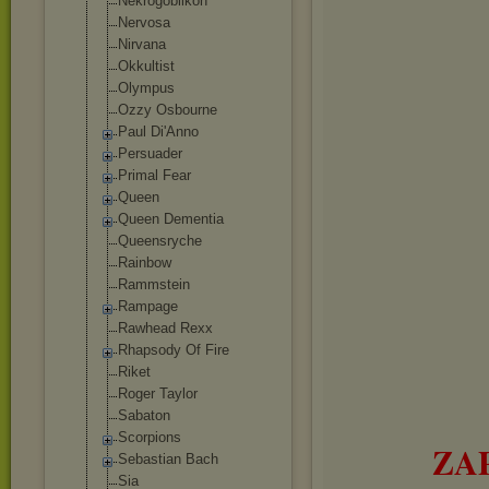
Nekrogoblikon
Nervosa
Nirvana
Okkultist
Olympus
Ozzy Osbourne
Paul Di'Anno
Persuader
Primal Fear
Queen
Queen Dementia
Queensryche
Rainbow
Rammstein
Rampage
Rawhead Rexx
Rhapsody Of Fire
Riket
Roger Taylor
Sabaton
Scorpions
ZA
Sebastian Bach
Sia