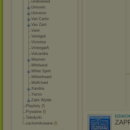
Undrowned
Unisonic
Universe
Van Canto
Van Zant
Vanir
Vestigial
Victorius
VintergatA
Volcandra
Warmen
Whirlwind
White Spirit
Witherhoard
Wolfchant
Xandria
Yazoo
Zakk Wylde
Playlisty
Prywatne
DZIAC
Teledyski
ZAP
zachomikowane