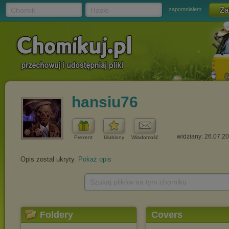
Chomik
Hasło
zapomniałem
hansiu76
widziany: 26.07.2
Prezent
Ulubiony
Wiadomość
Opis został ukryty.
Pokaż opis
Szukaj plików na tym chomiku
Foldery
Covers