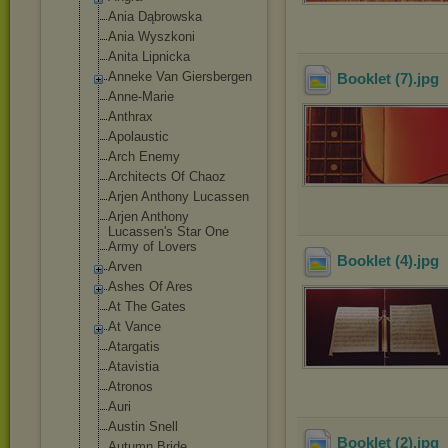
Ania Dąbrowska
Ania Wyszkoni
Anita Lipnicka
Anneke Van Giersbergen
Booklet (7)
.jpg
Anne-Marie
Anthrax
Apolaustic
Arch Enemy
Architects Of Chaoz
Arjen Anthony Lucassen
Arjen Anthony
Lucassen's Star One
Army of Lovers
Booklet (4)
.jpg
Arven
Ashes Of Ares
At The Gates
At Vance
Atargatis
Atavistia
Atronos
Auri
Austin Snell
Booklet (2)
.jpg
Autumn Bride