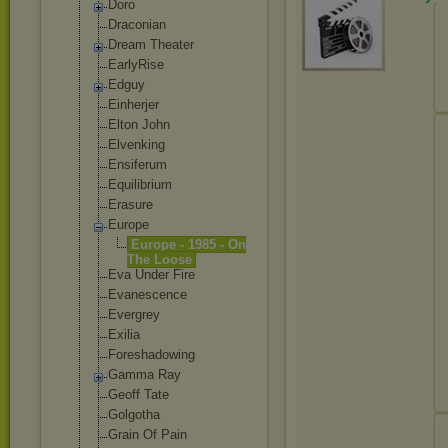
Doro
Draconian
Dream Theater
EarlyRise
Edguy
Einherjer
Elton John
Elvenking
Ensiferum
Equilibrium
Erasure
Europe
Europe - 1985 - On
The Loose
Eva Under Fire
Evanescence
Evergrey
Exilia
Foreshadowing
Gamma Ray
Geoff Tate
Golgotha
Grain Of Pain