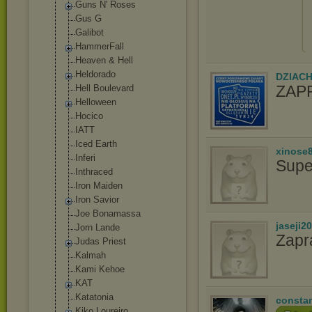
Guns N' Roses
Gus G
Gаlibоt
HammerFall
Heaven & Hell
Heldorado
DZIAC
ZAP
Hell Boulevard
Helloween
Hocico
IATT
Iced Earth
xinose
Inferi
Supe
Inthraced
Iron Maiden
Iron Savior
Joe Bonamassa
jaseji2
Jorn Lande
Zapr
Judas Priest
Kalmah
Kami Kehoe
KAT
Katatonia
consta
Kiko Loureiro