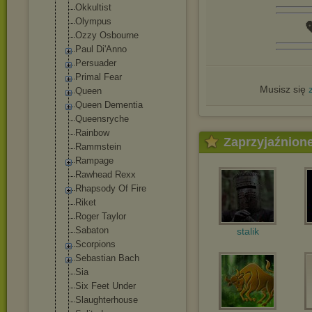
Okkultist
Olympus

Ozzy Osbourne
Paul Di'Anno
Persuader
Primal Fear
Musisz się
Queen
Queen Dementia
Queensryche
Rainbow
Zaprzyjaźnion
Rammstein
Rampage
Rawhead Rexx
Rhapsody Of Fire
Riket
Roger Taylor
Sabaton
stalik
Scorpions
Sebastian Bach
Sia
Six Feet Under
Slaughterhouse