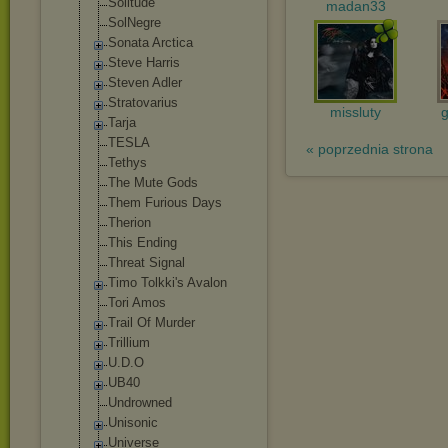
Solitude
madan33
SolNegre
Sonata Arctica
Steve Harris
Steven Adler
Stratovarius
missluty
Tarja
TESLA
« poprzednia strona
Tethys
The Mute Gods
Them Furious Days
Therion
This Ending
Threat Signal
Timo Tolkki's Avalon
Tori Amos
Trail Of Murder
Trillium
U.D.O
UB40
Undrowned
Unisonic
Universe