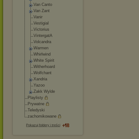
Van Canto
Van Zant
Vanir
Vestigial
Victorius
VintergatA
Volcandra
Warmen
Whirlwind
White Spirit
Witherhoard
Wolfchant
Xandria
Yazoo
Zakk Wylde
Playlisty
Prywatne
Teledyski
zachomikowane
Pokazuj foldery i treści