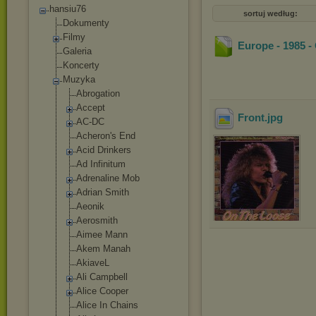
hansiu76
sortuj według:
Dokumenty
Filmy
Europe - 1985 -
Galeria
Koncerty
Muzyka
Abrogation
Accept
Front
.jpg
AC-DC
Acheron's End
Acid Drinkers
Ad Infinitum
Adrenaline Mob
Adrian Smith
Aeonik
Aerosmith
Aimee Mann
Akem Manah
AkiaveL
Ali Campbell
Alice Cooper
Alice In Chains