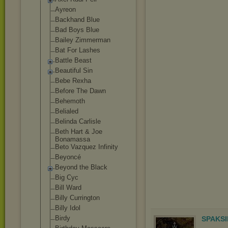
Ayreon
Backhand Blue
Bad Boys Blue
Bailey Zimmerman
Bat For Lashes
Battle Beast
Beautiful Sin
Bebe Rexha
Before The Dawn
Behemoth
Belialed
Belinda Carlisle
Beth Hart & Joe
Bonamassa
Beto Vazquez Infinity
Beyoncé
Beyond the Black
Big Cyc
Bill Ward
Billy Currington
Billy Idol
Birdy
SPAKSI