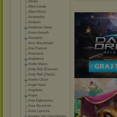
Alizée
Allen-Lande
Allen-Olzon
Amaranthe
Ambeon
Amberian Dawn
Amon Amarth
Amorphis
Amy Macdonald
Ana Popovic
Anastacia
Anathema
Andre Matos
Andy Bell (Erasure)
Andy Bell (Oasis)
Anette Olzon
Angel Haze
Angellore
Angra
Ania Dąbrowska
Ania Wyszkoni
Anita Lipnicka
Anneke Van Giersbergen