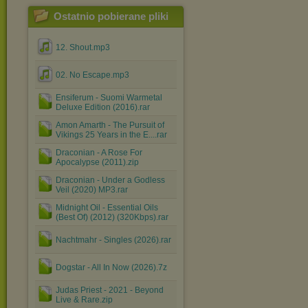
Ostatnio pobierane pliki
12. Shout.mp3
02. No Escape.mp3
Ensiferum - Suomi Warmetal
Deluxe Edition (2016).rar
Amon Amarth - The Pursuit of
Vikings 25 Years in the E....rar
Draconian - A Rose For
Apocalypse (2011).zip
Draconian - Under a Godless
Veil (2020) MP3.rar
Midnight Oil - Essential Oils
(Best Of) (2012) (320Kbps).rar
Nachtmahr - Singles (2026).rar
Dogstar - All In Now (2026).7z
Judas Priest - 2021 - Beyond
Live & Rare.zip