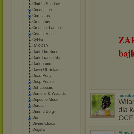
Clad In Shadows
Conception
Coronatus
Crematory
Crescent Lament
Crystal Viper
ZA
CyHra
DAKØTA
baj
Dark The Suns
Dark Tranquillity
Darkthrone
Dawn Of Solace
Dead Pony
Deep Purple
Def Leppard
Demons & Wizards
leszek
Depeche Mode
Wita
Derdian
dla 
Dimmu Borgir
OC
Dio
Divine Chaos
Dogstar
Filmy-