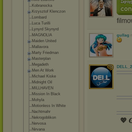
Kobranocka
Krzysztof Klenczon
Lombard
film
Luca Turilli
Lynyrd Skynyrd
MAGNOLIA
gullag
Maiden United
Mallavora
Marty Friedman
Masterplan
Megadeth
DELL_2
Men At Work
Michael Kiske
Midnight Oil
MILLHAVEN
Mission In Black
Mohyla
Motionless In White
Nachtmahr
Nekrogoblikon
💖 𝑮
Nervosa
Nirvana