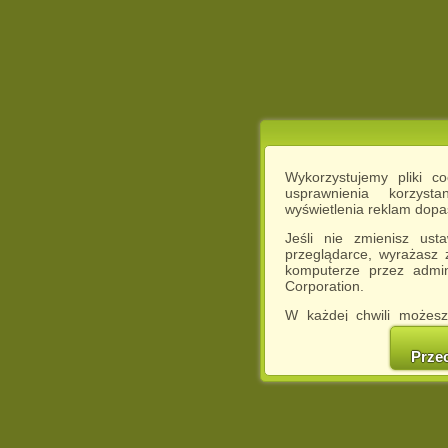
Wykorzystujemy pliki c
usprawnienia korzyst
wyświetlenia reklam dop
Jeśli nie zmienisz ust
przeglądarce, wyrażasz
komputerze przez admin
Corporation.
W każdej chwili możesz
cookies w swojej przeglą
w naszej Pol
Prze
http://chomikuj.pl/Polity
Jednocześnie informuje
może spowodować ogr
Chomikuj.pl.