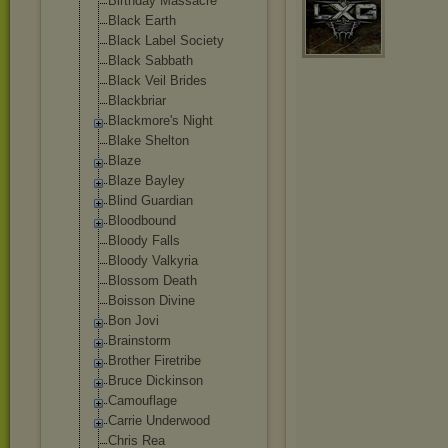
Birthday Massacre
Black Earth
Black Label Society
Black Sabbath
Black Veil Brides
Blackbriar
Blackmore's Night
Blake Shelton
Blaze
Blaze Bayley
Blind Guardian
Bloodbound
Bloody Falls
Bloody Valkyria
Blossom Death
Boisson Divine
Bon Jovi
Brainstorm
Brother Firetribe
Bruce Dickinson
Camouflage
Carrie Underwood
Chris Rea