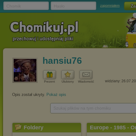
Chomik
Hasło
zapomniałem
hansiu76
widziany: 26.07.2
Prezent
Ulubiony
Wiadomość
Opis został ukryty.
Pokaż opis
Szukaj plików na tym chomiku
Foldery
Europe - 1985 - 