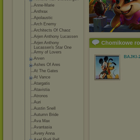
Anne-Marie
Anthrax
Apolaustic
Arch Enemy
Architects Of Chaoz
Arjen Anthony Lucassen
Chomikowe r
Arjen Anthony
Lucassen's Star One
Army of Lovers
BAJKI-
Arven
Ashes Of Ares
At The Gates
At Vance
Atargatis
Atavistia
Atronos
Auri
Austin Snell
Autumn Bride
Ava Max
Avantasia
Avery Anna
Axel Rudi Pell