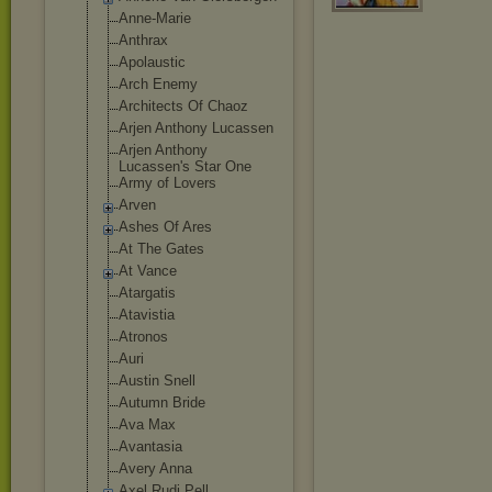
Anne-Marie
Anthrax
Apolaustic
Arch Enemy
Architects Of Chaoz
Arjen Anthony Lucassen
Arjen Anthony
Lucassen's Star One
Army of Lovers
Arven
Ashes Of Ares
At The Gates
At Vance
Atargatis
Atavistia
Atronos
Auri
Austin Snell
Autumn Bride
Ava Max
Avantasia
Avery Anna
Axel Rudi Pell