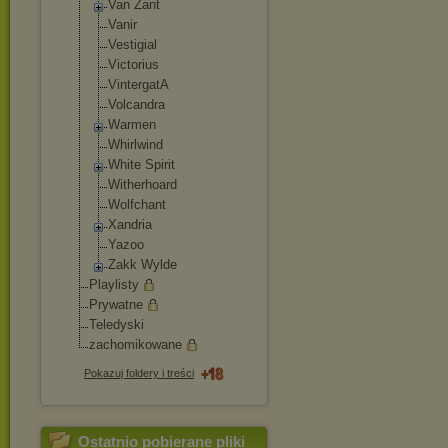
Van Zant
Vanir
Vestigial
Victorius
VintergatA
Volcandra
Warmen
Whirlwind
White Spirit
Witherhoard
Wolfchant
Xandria
Yazoo
Zakk Wylde
Playlisty
Prywatne
Teledyski
zachomikowane
Pokazuj foldery i treści
Ostatnio pobierane pliki