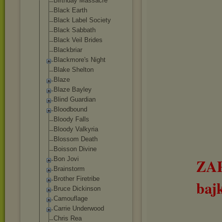
Birthday Massacre
Black Earth
Black Label Society
Black Sabbath
Black Veil Brides
Blackbriar
Blackmore's Night
Blake Shelton
Blaze
Blaze Bayley
Blind Guardian
Bloodbound
Bloody Falls
Bloody Valkyria
Blossom Death
Boisson Divine
Bon Jovi
ZA
Brainstorm
Brother Firetribe
baj
Bruce Dickinson
Camouflage
Carrie Underwood
Chris Rea