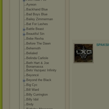
Ayreon
Backhand Blue
Bad Boys Blue
Bailey Zimmerman
Bat For Lashes
Battle Beast
Beautiful Sin
Bebe Rexha
Before The Dawn
SPAKSI
Behemoth
Belialed
Belinda Carlisle
Beth Hart & Joe
Bonamassa
Beto Vazquez Infinity
Beyoncé
Beyond the Black
Big Cyc
Bill Ward
Billy Currington
Billy Idol
Birdy