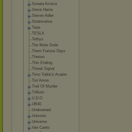
Sonata Arctica
Steve Harris
Steven Adler
Stratovarius
Tarja
TESLA
Tethys
The Mute Gods
Them Furious Days
Therion
This Ending
Threat Signal
Timo Tolkki's Avalon
Tori Amos
Trail Of Murder
Trillium
U.D.O
UB40
Undrowned
Unisonic
Universe
Van Canto