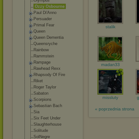
Olympus
Ozzy Osbourne
Paul Di'Anno
Persuader
Primal Fear
stalik
Queen
Queen Dementia
Queensryche
Rainbow
Rammstein
Rampage
madan33
Rawhead Rexx
Rhapsody Of Fire
Riket
Roger Taylor
Sabaton
missluty
Scorpions
Sebastian Bach
« poprzednia strona
Sia
Six Feet Under
Slaughterhouse
Solitude
SolNegre