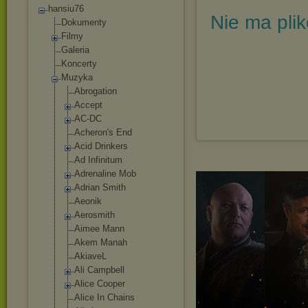
hansiu76
Nie ma pli
Dokumenty
Filmy
Galeria
Koncerty
Muzyka
Abrogation
Accept
AC-DC
Acheron's End
Acid Drinkers
Ad Infinitum
Adrenaline Mob
Adrian Smith
Aeonik
Aerosmith
Aimee Mann
Akem Manah
AkiaveL
Ali Campbell
Alice Cooper
Alice In Chains