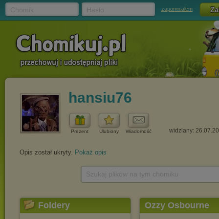
Chomik
Hasło
zapomniałem
hansiu76
widziany: 26.07.2
Prezent
Ulubiony
Wiadomość
Opis został ukryty.
Pokaż opis
Szukaj plików na tym chomiku
Foldery
Ozzy Osbourne