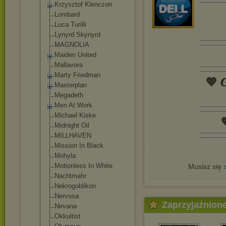
Krzysztof Klenczon
Lombard
Luca Turilli
Lynyrd Skynyrd
MAGNOLIA
Maiden United
Mallavora
Marty Friedman
💖 𝑮
Masterplan
Megadeth
Men At Work
Michael Kiske

Midnight Oil
MILLHAVEN
Mission In Black
Mohyla
Motionless In White
Musisz się
Nachtmahr
Nekrogoblikon
Nervosa
Zaprzyjaźnion
Nirvana
Okkultist