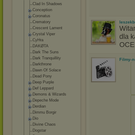
Clad In Shadows
Conception
Coronatus
Crematory
leszek
Wita
Crescent Lament
Crystal Viper
dla 
CyHra
OC
DAKØTA
Dark The Suns
Dark Tranquillity
Filmy-
Darkthrone
Dawn Of Solace
Dead Pony
Deep Purple
Def Leppard
Demons & Wizards
Depeche Mode
Derdian
Dimmu Borgir
Dio
Divine Chaos
Dogstar