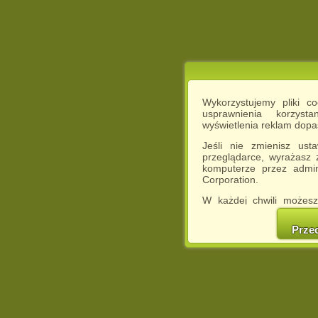
Wykorzystujemy pliki c
usprawnienia korzyst
wyświetlenia reklam dop
Jeśli nie zmienisz ust
przeglądarce, wyrażasz
komputerze przez admin
Corporation.
W każdej chwili możesz
cookies w swojej przeglą
w naszej Pol
Prze
http://chomikuj.pl/Polity
Jednocześnie informuje
może spowodować ogr
Chomikuj.pl.
W przypadku braku twojej
prosimy o opuszczenie se