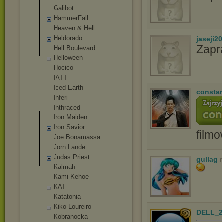
Gаlibоt
HammerFall
Heaven & Hell
Heldorado
jaseji2
Zapr
Hell Boulevard
Helloween
Hocico
IATT
Iced Earth
consta
Inferi
Inthraced
Iron Maiden
Iron Savior
film
Joe Bonamassa
Jorn Lande
Judas Priest
gullag
Kalmah
Kami Kehoe
KAT
Katatonia
Kiko Loureiro
DELL_2
Kobranocka