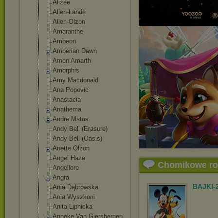
Alizée
Allen-Lande
Allen-Olzon
Amaranthe
Ambeon
Amberian Dawn
Amon Amarth
Amorphis
Amy Macdonald
Ana Popovic
Anastacia
Anathema
Andre Matos
Andy Bell (Erasure)
Andy Bell (Oasis)
Anette Olzon
Angel Haze
Chomikowe r
Angellore
Angra
BAJKI-
Ania Dąbrowska
Ania Wyszkoni
Anita Lipnicka
Anneke Van Giersbergen