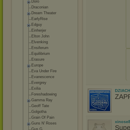
Doro
Draconian
Dream Theater
EarlyRise
Edguy
Einherjer
Elton John
Elvenking
Ensiferum
Equilibrium
Erasure
Europe
Eva Under Fire
Evanescence
Evergrey
Exilia
DZIAC
Foreshadowing
ZAP
Gamma Ray
Geoff Tate
Golgotha
Grain Of Pain
xinose
Guns N' Roses
Supe
Gus G