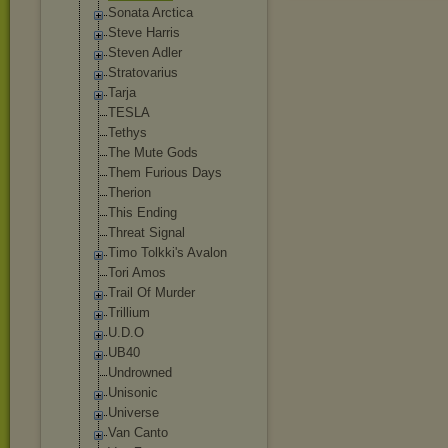
Sonata Arctica
Steve Harris
Steven Adler
Stratovarius
Tarja
TESLA
Tethys
The Mute Gods
Them Furious Days
Therion
This Ending
Threat Signal
Timo Tolkki's Avalon
Tori Amos
Trail Of Murder
Trillium
U.D.O
UB40
Undrowned
Unisonic
Universe
Van Canto