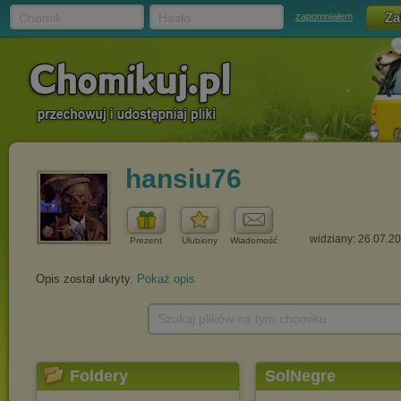
Chomik
Hasło
zapomniałem
hansiu76
widziany: 26.07.2
Prezent
Ulubiony
Wiadomość
Opis został ukryty.
Pokaż opis
Szukaj plików na tym chomiku
Foldery
SolNegre