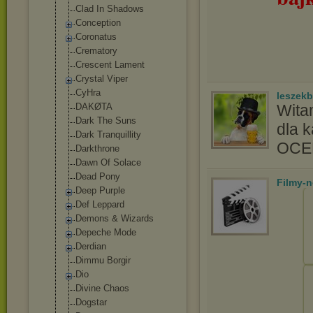
Clad In Shadows
Conception
Coronatus
Crematory
Crescent Lament
Crystal Viper
CyHra
leszek
DAKØTA
Wita
Dark The Suns
dla 
Dark Tranquillity
OC
Darkthrone
Dawn Of Solace
Dead Pony
Filmy-
Deep Purple
Def Leppard
Demons & Wizards
Depeche Mode
Derdian
Dimmu Borgir
Dio
Divine Chaos
Dogstar