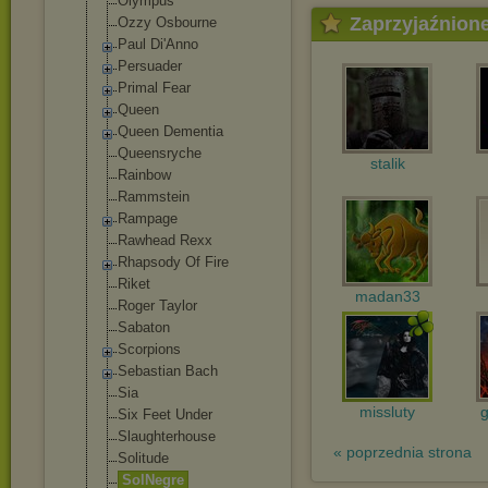
Olympus
Zaprzyjaźnion
Ozzy Osbourne
Paul Di'Anno
Persuader
Primal Fear
Queen
Queen Dementia
Queensryche
stalik
Rainbow
Rammstein
Rampage
Rawhead Rexx
Rhapsody Of Fire
Riket
madan33
Roger Taylor
Sabaton
Scorpions
Sebastian Bach
Sia
missluty
Six Feet Under
Slaughterhouse
« poprzednia strona
Solitude
SolNegre