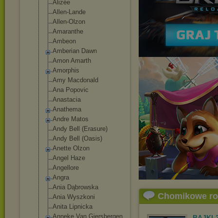
Alizée
Allen-Lande
Allen-Olzon
Amaranthe
Ambeon
Amberian Dawn
Amon Amarth
Amorphis
Amy Macdonald
Ana Popovic
Anastacia
Anathema
Andre Matos
Andy Bell (Erasure)
Andy Bell (Oasis)
Anette Olzon
Angel Haze
Angellore
Angra
Ania Dąbrowska
Chomikowe r
Ania Wyszkoni
Anita Lipnicka
Anneke Van Giersbergen
BAJKI-