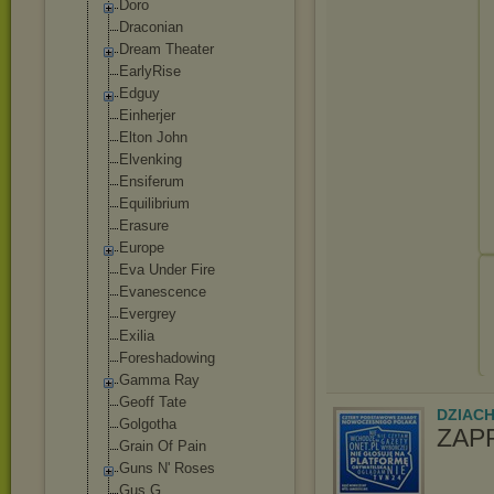
Doro
Draconian
Dream Theater
EarlyRise
Edguy
Einherjer
Elton John
Elvenking
Ensiferum
Equilibrium
Erasure
Europe
Eva Under Fire
Evanescence
Evergrey
Exilia
Foreshadowing
Gamma Ray
Geoff Tate
DZIAC
Golgotha
ZAP
Grain Of Pain
Guns N' Roses
Gus G