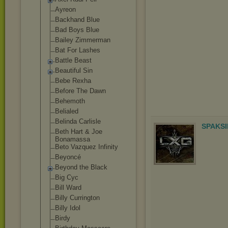
Ayreon
Backhand Blue
Bad Boys Blue
Bailey Zimmerman
Bat For Lashes
Battle Beast
Beautiful Sin
Bebe Rexha
Before The Dawn
Behemoth
Belialed
Belinda Carlisle
SPAKSI
Beth Hart & Joe
Bonamassa
Beto Vazquez Infinity
Beyoncé
Beyond the Black
Big Cyc
Bill Ward
Billy Currington
Billy Idol
Birdy