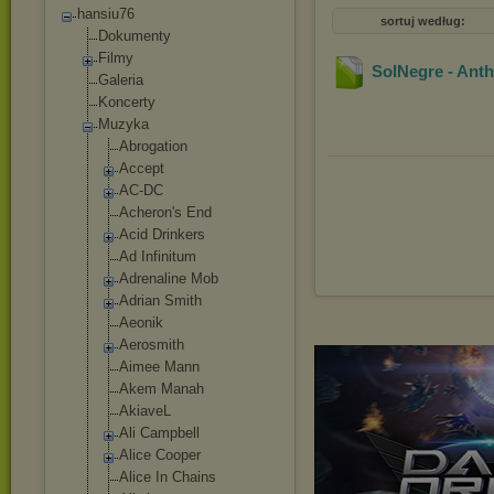
hansiu76
sortuj według:
Dokumenty
Filmy
SolNegre - Ant
Galeria
Koncerty
Muzyka
Abrogation
Accept
AC-DC
Acheron's End
Acid Drinkers
Ad Infinitum
Adrenaline Mob
Adrian Smith
Aeonik
Aerosmith
Aimee Mann
Akem Manah
AkiaveL
Ali Campbell
Alice Cooper
Alice In Chains