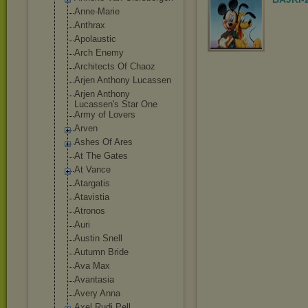
Anne-Marie
Anthrax
Apolaustic
Arch Enemy
Architects Of Chaoz
Arjen Anthony Lucassen
Arjen Anthony
Lucassen's Star One
Army of Lovers
Arven
Ashes Of Ares
At The Gates
At Vance
Atargatis
Atavistia
Atronos
Auri
Austin Snell
Autumn Bride
Ava Max
Avantasia
Avery Anna
Axel Rudi Pell