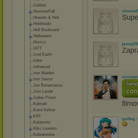
Gаlibоt
xinose
HammerFall
Supe
Heaven & Hell
Heldorado
Hell Boulevard
Helloween
Hocico
jaseji2
IATT
Zapr
Iced Earth
Inferi
Inthraced
Iron Maiden
consta
Iron Savior
Joe Bonamassa
Jorn Lande
Judas Priest
film
Kalmah
Kami Kehoe
KAT
gullag
Katatonia
Kiko Loureiro
Kobranocka