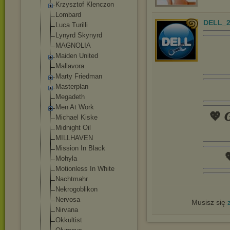
Krzysztof Klenczon
Lombard
DELL_2
Luca Turilli
Lynyrd Skynyrd
MAGNOLIA
Maiden United
Mallavora
Marty Friedman
Masterplan
Megadeth
Men At Work
💖 𝑮
Michael Kiske
Midnight Oil
MILLHAVEN
Mission In Black

Mohyla
Motionless In White
Nachtmahr
Nekrogoblikon
Nervosa
Musisz się
Nirvana
Okkultist