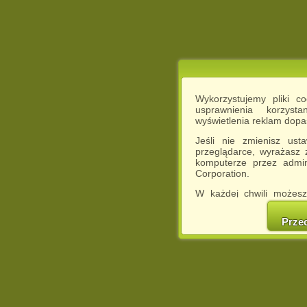
Wykorzystujemy pliki c
usprawnienia korzyst
wyświetlenia reklam dop
Jeśli nie zmienisz ust
przeglądarce, wyrażasz
komputerze przez admin
Corporation.
W każdej chwili możesz
cookies w swojej przeglą
w naszej Pol
Prze
http://chomikuj.pl/Polity
Jednocześnie informuje
może spowodować ogr
Chomikuj.pl.
W przypadku braku twojej
prosimy o opuszczenie se