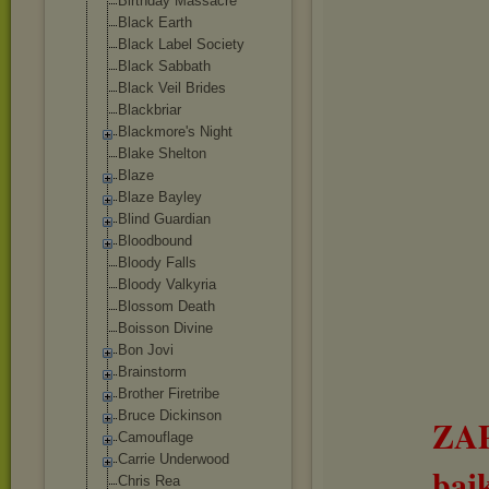
Birthday Massacre
Black Earth
Black Label Society
Black Sabbath
Black Veil Brides
Blackbriar
Blackmore's Night
Blake Shelton
Blaze
Blaze Bayley
Blind Guardian
Bloodbound
Bloody Falls
Bloody Valkyria
Blossom Death
Boisson Divine
Bon Jovi
Brainstorm
Brother Firetribe
Bruce Dickinson
ZA
Camouflage
Carrie Underwood
baj
Chris Rea