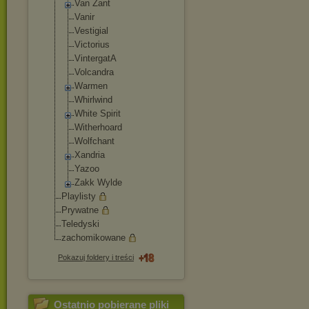
Van Zant
Vanir
Vestigial
Victorius
VintergatA
Volcandra
Warmen
Whirlwind
White Spirit
Witherhoard
Wolfchant
Xandria
Yazoo
Zakk Wylde
Playlisty
Prywatne
Teledyski
zachomikowane
Pokazuj foldery i treści
Ostatnio pobierane pliki