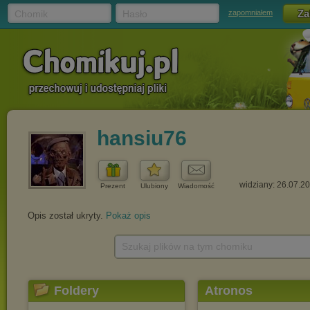
Chomik
Hasło
zapomniałem
hansiu76
widziany: 26.07.2
Prezent
Ulubiony
Wiadomość
Opis został ukryty.
Pokaż opis
Szukaj plików na tym chomiku
Foldery
Atronos