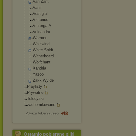
Van Zant
Vanir
Vestigial
Victorius
VintergatA
Volcandra
Warmen
Whirlwind
White Spirit
Witherhoard
Wolfchant
Xandria
Yazoo
Zakk Wylde
Playlisty
Prywatne
Teledyski
zachomikowane
Pokazuj foldery i treści
Ostatnio pobierane pliki