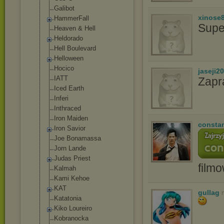
Gаlibоt
xinose
HammerFall
Supe
Heaven & Hell
Heldorado
Hell Boulevard
Helloween
Hocico
jaseji2
IATT
Zapr
Iced Earth
Inferi
Inthraced
Iron Maiden
consta
Iron Savior
Joe Bonamassa
Jorn Lande
Judas Priest
film
Kalmah
Kami Kehoe
KAT
gullag
Katatonia
Kiko Loureiro
Kobranocka