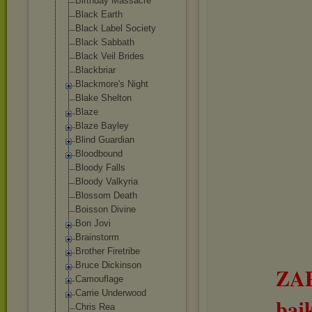
Birthday Massacre
Black Earth
Black Label Society
Black Sabbath
Black Veil Brides
Blackbriar
Blackmore's Night
Blake Shelton
Blaze
Blaze Bayley
Blind Guardian
Bloodbound
Bloody Falls
Bloody Valkyria
Blossom Death
Boisson Divine
Bon Jovi
Brainstorm
Brother Firetribe
Bruce Dickinson
ZA
Camouflage
Carrie Underwood
baj
Chris Rea