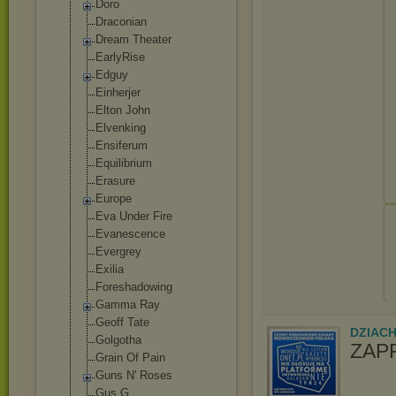
Doro
Draconian
Dream Theater
EarlyRise
Edguy
Einherjer
Elton John
Elvenking
Ensiferum
Equilibrium
Erasure
Europe
Eva Under Fire
Evanescence
Evergrey
Exilia
Foreshadowing
Gamma Ray
Geoff Tate
DZIAC
Golgotha
ZAP
Grain Of Pain
Guns N' Roses
Gus G