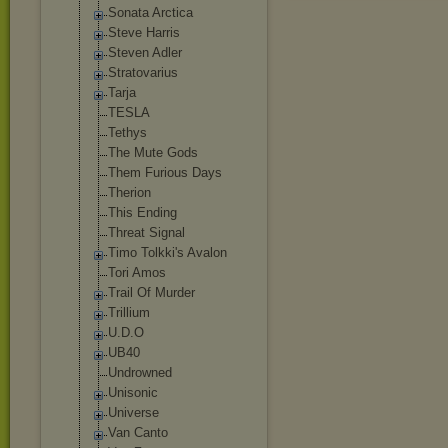
Sonata Arctica
Steve Harris
Steven Adler
Stratovarius
Tarja
TESLA
Tethys
The Mute Gods
Them Furious Days
Therion
This Ending
Threat Signal
Timo Tolkki's Avalon
Tori Amos
Trail Of Murder
Trillium
U.D.O
UB40
Undrowned
Unisonic
Universe
Van Canto