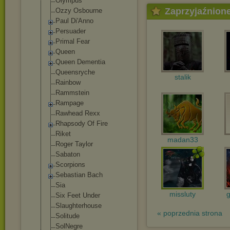
Olympus
Zaprzyjaźnion
Ozzy Osbourne
Paul Di'Anno
Persuader
Primal Fear
Queen
Queen Dementia
Queensryche
stalik
Rainbow
Rammstein
Rampage
Rawhead Rexx
Rhapsody Of Fire
Riket
madan33
Roger Taylor
Sabaton
Scorpions
Sebastian Bach
Sia
missluty
Six Feet Under
Slaughterhouse
« poprzednia strona
Solitude
SolNegre