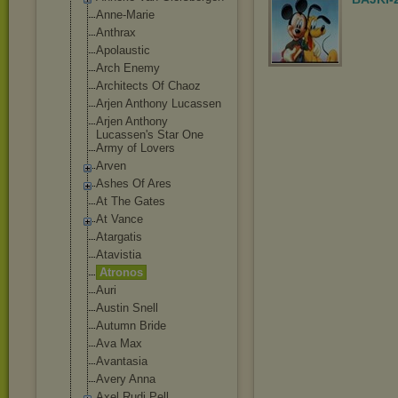
Anne-Marie
Anthrax
Apolaustic
Arch Enemy
Architects Of Chaoz
Arjen Anthony Lucassen
Arjen Anthony
Lucassen's Star One
Army of Lovers
Arven
Ashes Of Ares
At The Gates
At Vance
Atargatis
Atavistia
Atronos
Auri
Austin Snell
Autumn Bride
Ava Max
Avantasia
Avery Anna
Axel Rudi Pell