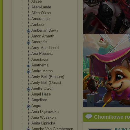
Alizée
Allen-Lande
Allen-Olzon
Amaranthe
Ambeon
Amberian Dawn
Amon Amarth
Amorphis
Amy Macdonald
Ana Popovic
Anastacia
Anathema
Andre Matos
Andy Bell (Erasure)
Andy Bell (Oasis)
Anette Olzon
Angel Haze
Angellore
Angra
Ania Dąbrowska
Chomikowe r
Ania Wyszkoni
Anita Lipnicka
Anneke Van Giersbergen
BAJKI-