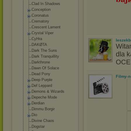
Clad In Shadows
Conception
Coronatus
Crematory
Crescent Lament
Crystal Viper
CyHra
leszek
DAKØTA
Wita
Dark The Suns
dla 
Dark Tranquillity
OC
Darkthrone
Dawn Of Solace
Dead Pony
Filmy-
Deep Purple
Def Leppard
Demons & Wizards
Depeche Mode
Derdian
Dimmu Borgir
Dio
Divine Chaos
Dogstar