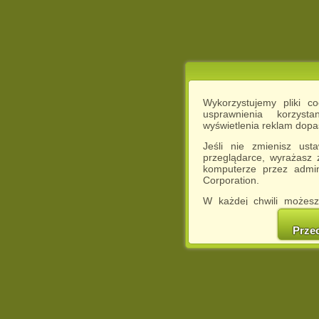
Wykorzystujemy pliki c
usprawnienia korzyst
wyświetlenia reklam dop
Jeśli nie zmienisz ust
przeglądarce, wyrażasz
komputerze przez admin
Corporation.
W każdej chwili możesz
cookies w swojej przeglą
w naszej Pol
Prze
http://chomikuj.pl/Polity
Jednocześnie informuje
może spowodować ogr
Chomikuj.pl.
W przypadku braku twojej
prosimy o opuszczenie se