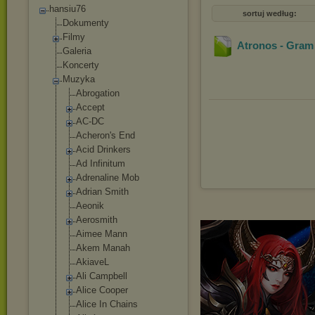
hansiu76
sortuj według:
Dokumenty
Filmy
Atronos - Gram 
Galeria
Koncerty
Muzyka
Abrogation
Accept
AC-DC
Acheron's End
Acid Drinkers
Ad Infinitum
Adrenaline Mob
Adrian Smith
Aeonik
Aerosmith
Aimee Mann
Akem Manah
AkiaveL
Ali Campbell
Alice Cooper
Alice In Chains