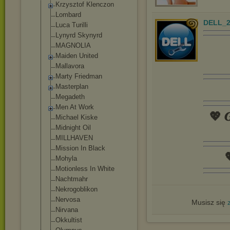
Krzysztof Klenczon
Lombard
DELL_2
Luca Turilli
Lynyrd Skynyrd
MAGNOLIA
Maiden United
Mallavora
Marty Friedman
Masterplan
Megadeth
Men At Work
💖 𝑮
Michael Kiske
Midnight Oil
MILLHAVEN
Mission In Black

Mohyla
Motionless In White
Nachtmahr
Nekrogoblikon
Nervosa
Musisz się
Nirvana
Okkultist