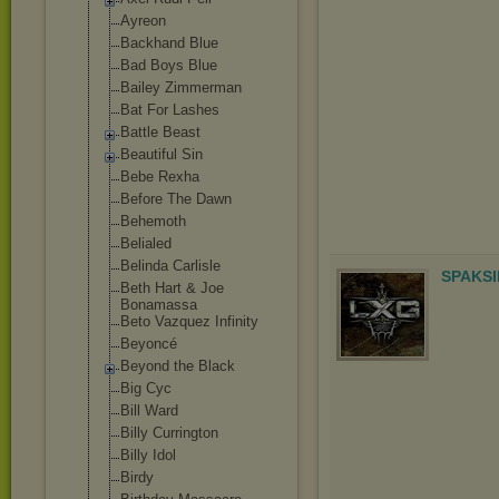
Ayreon
Backhand Blue
Bad Boys Blue
Bailey Zimmerman
Bat For Lashes
Battle Beast
Beautiful Sin
Bebe Rexha
Before The Dawn
Behemoth
Belialed
Belinda Carlisle
SPAKSI
Beth Hart & Joe
Bonamassa
Beto Vazquez Infinity
Beyoncé
Beyond the Black
Big Cyc
Bill Ward
Billy Currington
Billy Idol
Birdy