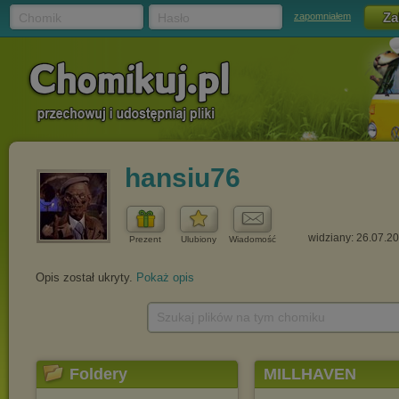
Chomik
Hasło
zapomniałem
hansiu76
widziany: 26.07.2
Prezent
Ulubiony
Wiadomość
Opis został ukryty.
Pokaż opis
Szukaj plików na tym chomiku
Foldery
MILLHAVEN