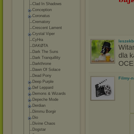
Clad In Shadows
Conception
Coronatus
Crematory
Crescent Lament
Crystal Viper
CyHra
leszek
DAKØTA
Wita
Dark The Suns
dla 
Dark Tranquillity
OC
Darkthrone
Dawn Of Solace
Dead Pony
Filmy-
Deep Purple
Def Leppard
Demons & Wizards
Depeche Mode
Derdian
Dimmu Borgir
Dio
Divine Chaos
Dogstar