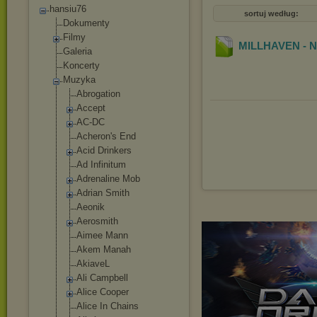
hansiu76
sortuj według:
Dokumenty
Filmy
MILLHAVEN - N
Galeria
Koncerty
Muzyka
Abrogation
Accept
AC-DC
Acheron's End
Acid Drinkers
Ad Infinitum
Adrenaline Mob
Adrian Smith
Aeonik
Aerosmith
Aimee Mann
Akem Manah
AkiaveL
Ali Campbell
Alice Cooper
Alice In Chains