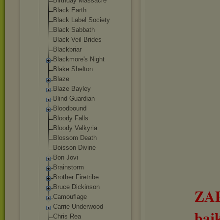
Birthday Massacre
Black Earth
Black Label Society
Black Sabbath
Black Veil Brides
Blackbriar
Blackmore's Night
Blake Shelton
Blaze
Blaze Bayley
Blind Guardian
Bloodbound
Bloody Falls
Bloody Valkyria
Blossom Death
Boisson Divine
Bon Jovi
Brainstorm
Brother Firetribe
Bruce Dickinson
ZA
Camouflage
Carrie Underwood
baj
Chris Rea