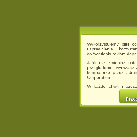
Wykorzystujemy pliki c
usprawnienia korzyst
wyświetlenia reklam dop
Jeśli nie zmienisz ust
przeglądarce, wyrażasz
komputerze przez admin
Corporation.
W każdej chwili możesz
cookies w swojej przeglą
w naszej Pol
Prze
http://chomikuj.pl/Polity
Jednocześnie informuje
może spowodować ogr
Chomikuj.pl.
W przypadku braku twojej
prosimy o opuszczenie se