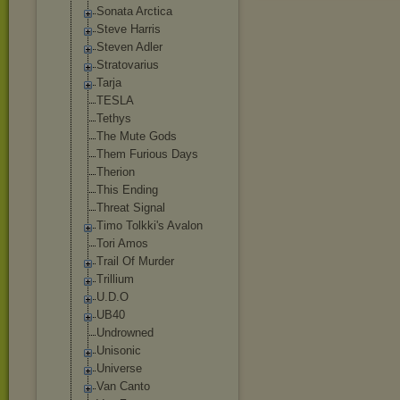
Sonata Arctica
Steve Harris
Steven Adler
Stratovarius
Tarja
TESLA
Tethys
The Mute Gods
Them Furious Days
Therion
This Ending
Threat Signal
Timo Tolkki's Avalon
Tori Amos
Trail Of Murder
Trillium
U.D.O
UB40
Undrowned
Unisonic
Universe
Van Canto