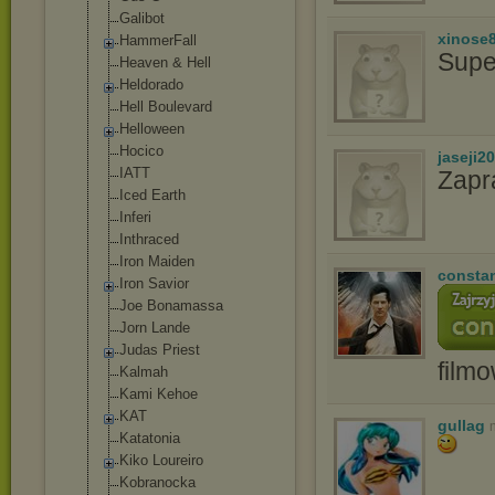
Gаlibоt
xinose
HammerFall
Supe
Heaven & Hell
Heldorado
Hell Boulevard
Helloween
Hocico
jaseji2
IATT
Zapr
Iced Earth
Inferi
Inthraced
Iron Maiden
consta
Iron Savior
Joe Bonamassa
Jorn Lande
Judas Priest
film
Kalmah
Kami Kehoe
KAT
gullag
Katatonia
Kiko Loureiro
Kobranocka