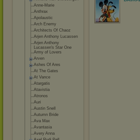
Anne-Marie
Anthrax
Apolaustic
Arch Enemy
Architects Of Chaoz
Arjen Anthony Lucassen
Arjen Anthony
Lucassen's Star One
Army of Lovers
Arven
Ashes Of Ares
At The Gates
At Vance
Atargatis
Atavistia
Atronos
Auri
Austin Snell
Autumn Bride
Ava Max
Avantasia
Avery Anna
Axel Rudi Pell