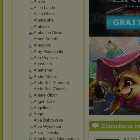
Alizée
Allen-Lande
Allen-Olzon
Amaranthe
Ambeon
Amberian Dawn
Amon Amarth
Amorphis
Amy Macdonald
Ana Popovic
Anastacia
Anathema
Andre Matos
Andy Bell (Erasure)
Andy Bell (Oasis)
Anette Olzon
Angel Haze
Angellore
Angra
Ania Dąbrowska
Chomikowe r
Ania Wyszkoni
Anita Lipnicka
Anneke Van Giersbergen
BAJKI-