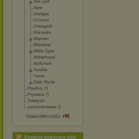
Van Zant
Vanir
Vestigial
Victorius
VintergatA
Volcandra
Warmen
Whirlwind
White Spirit
Witherhoard
Wolfchant
Xandria
Yazoo
Zakk Wylde
Playlisty
Prywatne
Teledyski
zachomikowane
Pokazuj foldery i treści
Ostatnio pobierane pliki