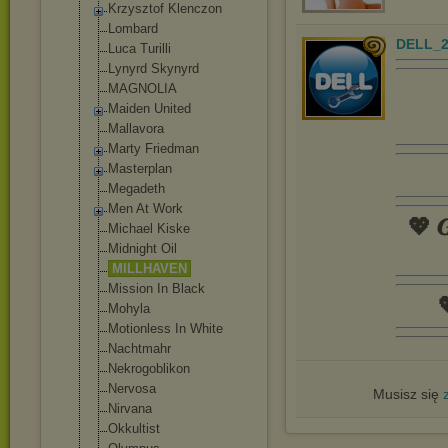
Krzysztof Klenczon
Lombard
DELL_2
Luca Turilli
Lynyrd Skynyrd
MAGNOLIA
Maiden United
Mallavora
Marty Friedman
Masterplan
Megadeth
Men At Work
💖 𝑮
Michael Kiske
Midnight Oil
MILLHAVEN
Mission In Black

Mohyla
Motionless In White
Nachtmahr
Nekrogoblikon
Nervosa
Musisz się
Nirvana
Okkultist