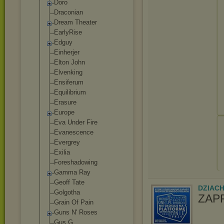
Doro
Draconian
Dream Theater
EarlyRise
Edguy
Einherjer
Elton John
Elvenking
Ensiferum
Equilibrium
Erasure
Europe
Eva Under Fire
Evanescence
Evergrey
Exilia
Foreshadowing
Gamma Ray
Geoff Tate
DZIAC
Golgotha
ZAP
Grain Of Pain
Guns N' Roses
Gus G