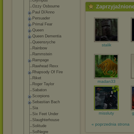
Olympus
Zaprzyjaźnion
Ozzy Osbourne
Paul Di'Anno
Persuader
Primal Fear
Queen
Queen Dementia
Queensryche
stalik
Rainbow
Rammstein
Rampage
Rawhead Rexx
Rhapsody Of Fire
Riket
madan33
Roger Taylor
Sabaton
Scorpions
Sebastian Bach
Sia
missluty
Six Feet Under
Slaughterhouse
« poprzednia strona
Solitude
SolNegre