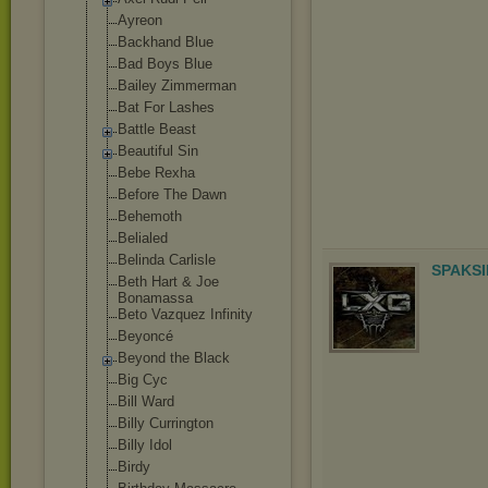
Ayreon
Backhand Blue
Bad Boys Blue
Bailey Zimmerman
Bat For Lashes
Battle Beast
Beautiful Sin
Bebe Rexha
Before The Dawn
Behemoth
Belialed
Belinda Carlisle
SPAKSI
Beth Hart & Joe
Bonamassa
Beto Vazquez Infinity
Beyoncé
Beyond the Black
Big Cyc
Bill Ward
Billy Currington
Billy Idol
Birdy