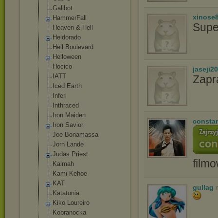
Gаlibоt
xinose
HammerFall
Supe
Heaven & Hell
Heldorado
Hell Boulevard
Helloween
Hocico
jaseji2
IATT
Zapr
Iced Earth
Inferi
Inthraced
Iron Maiden
consta
Iron Savior
Joe Bonamassa
Jorn Lande
Judas Priest
film
Kalmah
Kami Kehoe
KAT
gullag
Katatonia
Kiko Loureiro
Kobranocka