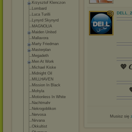
Krzysztof Klenczon
Lombard
DELL_2
Luca Turilli
Lynyrd Skynyrd
MAGNOLIA
Maiden United
Mallavora
Marty Friedman
Masterplan
Megadeth
Men At Work
💖 𝑮
Michael Kiske
Midnight Oil
MILLHAVEN
Mission In Black

Mohyla
Motionless In White
Nachtmahr
Nekrogoblikon
Nervosa
Musisz się
Nirvana
Okkultist