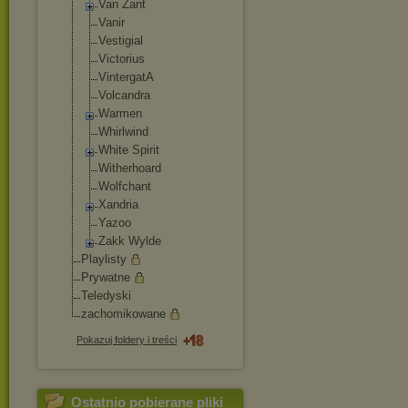
Van Zant
Vanir
Vestigial
Victorius
VintergatA
Volcandra
Warmen
Whirlwind
White Spirit
Witherhoard
Wolfchant
Xandria
Yazoo
Zakk Wylde
Playlisty
Prywatne
Teledyski
zachomikowane
Pokazuj foldery i treści
Ostatnio pobierane pliki