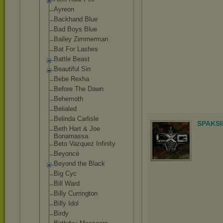
Ayreon
Backhand Blue
Bad Boys Blue
Bailey Zimmerman
Bat For Lashes
Battle Beast
Beautiful Sin
Bebe Rexha
Before The Dawn
Behemoth
Belialed
Belinda Carlisle
SPAKSI
Beth Hart & Joe
Bonamassa
Beto Vazquez Infinity
Beyoncé
Beyond the Black
Big Cyc
Bill Ward
Billy Currington
Billy Idol
Birdy