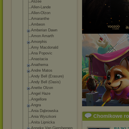
Alizée
Allen-Lande
Allen-Olzon
Amaranthe
Ambeon
Amberian Dawn
Amon Amarth
Amorphis
Amy Macdonald
Ana Popovic
Anastacia
Anathema
Andre Matos
Andy Bell (Erasure)
Andy Bell (Oasis)
Anette Olzon
Angel Haze
Angellore
Angra
Ania Dąbrowska
Chomikowe r
Ania Wyszkoni
Anita Lipnicka
Anneke Van Giersbergen
BAJKI-