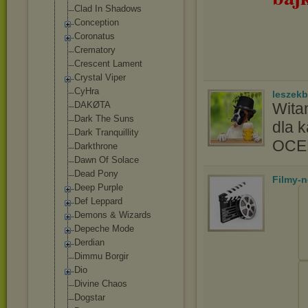
Clad In Shadows
Conception
Coronatus
Crematory
Crescent Lament
Crystal Viper
CyHra
leszek
DAKØTA
Wita
Dark The Suns
dla 
Dark Tranquillity
OC
Darkthrone
Dawn Of Solace
Dead Pony
Filmy-
Deep Purple
Def Leppard
Demons & Wizards
Depeche Mode
Derdian
Dimmu Borgir
Dio
Divine Chaos
Dogstar