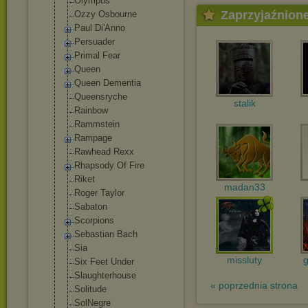
Olympus
Zaprzyjaźnion
Ozzy Osbourne
Paul Di'Anno
Persuader
Primal Fear
Queen
Queen Dementia
Queensryche
stalik
Rainbow
Rammstein
Rampage
Rawhead Rexx
Rhapsody Of Fire
Riket
madan33
Roger Taylor
Sabaton
Scorpions
Sebastian Bach
Sia
missluty
Six Feet Under
Slaughterhouse
« poprzednia strona
Solitude
SolNegre