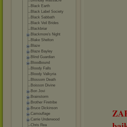
Birthday Massacre
Black Earth
Black Label Society
Black Sabbath
Black Veil Brides
Blackbriar
Blackmore's Night
Blake Shelton
Blaze
Blaze Bayley
Blind Guardian
Bloodbound
Bloody Falls
Bloody Valkyria
Blossom Death
Boisson Divine
Bon Jovi
Brainstorm
Brother Firetribe
Bruce Dickinson
ZA
Camouflage
Carrie Underwood
baj
Chris Rea