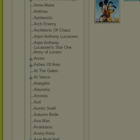
Anne-Marie
Anthrax
Apolaustic
Arch Enemy
Architects Of Chaoz
Arjen Anthony Lucassen
Arjen Anthony
Lucassen's Star One
Army of Lovers
Arven
Ashes Of Ares
At The Gates
At Vance
Atargatis
Atavistia
Atronos
Auri
Austin Snell
Autumn Bride
Ava Max
Avantasia
Avery Anna
Axel Rudi Pell