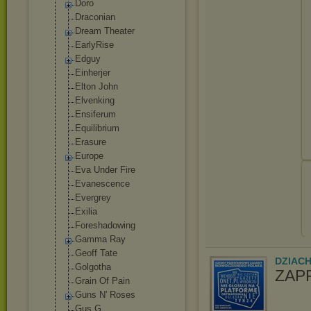
Doro
Draconian
Dream Theater
EarlyRise
Edguy
Einherjer
Elton John
Elvenking
Ensiferum
Equilibrium
Erasure
Europe
Eva Under Fire
Evanescence
Evergrey
Exilia
Foreshadowing
Gamma Ray
Geoff Tate
DZIAC
Golgotha
ZAP
Grain Of Pain
Guns N' Roses
Gus G