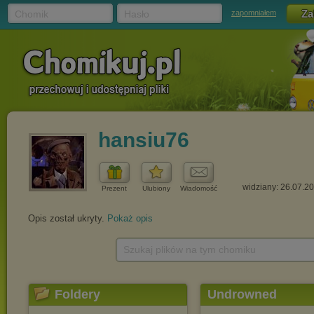
Chomik
Hasło
zapomniałem
hansiu76
widziany: 26.07.2
Prezent
Ulubiony
Wiadomość
Opis został ukryty.
Pokaż opis
Szukaj plików na tym chomiku
Foldery
Undrowned