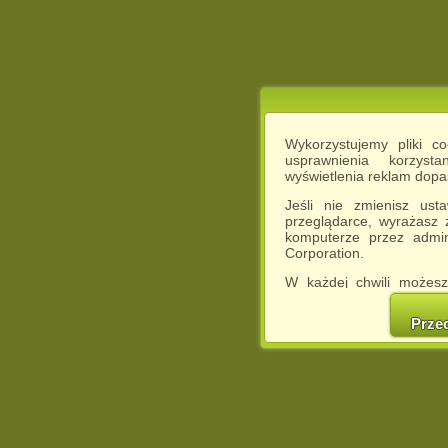
Wykorzystujemy pliki c
usprawnienia korzyst
wyświetlenia reklam dop
Jeśli nie zmienisz ust
przeglądarce, wyrażasz
komputerze przez admin
Corporation.
W każdej chwili możesz
cookies w swojej przeglą
w naszej Pol
Prze
http://chomikuj.pl/Polity
Jednocześnie informuje
może spowodować ogr
Chomikuj.pl.
W przypadku braku twojej
prosimy o opuszczenie se