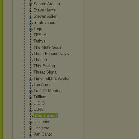
Sonata Arctica
Steve Harris
Steven Adler
Stratovarius
Tarja
TESLA
Tethys
The Mute Gods
Them Furious Days
Therion
This Ending
Threat Signal
Timo Tolkki's Avalon
Tori Amos
Trail Of Murder
Trillium
U.D.O
UB40
Undrowned
Unisonic
Universe
Van Canto