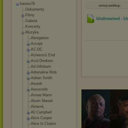
hansiu76
sortuj według:
Dokumenty
Filmy
Undrowned - Un
Galeria
Koncerty
Muzyka
Abrogation
Accept
AC-DC
Acheron's End
Acid Drinkers
Ad Infinitum
Adrenaline Mob
Adrian Smith
Aeonik
Aerosmith
Aimee Mann
Akem Manah
AkiaveL
Ali Campbell
Alice Cooper
Alice In Chains