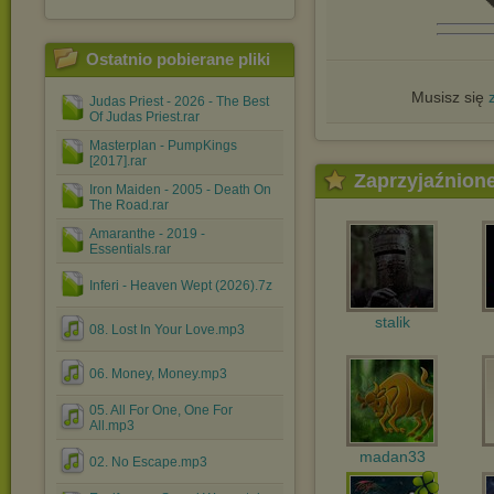

Ostatnio pobierane pliki
Musisz się
Judas Priest - 2026 - The Best
Of Judas Priest.rar
Masterplan - PumpKings
[2017].rar
Zaprzyjaźnion
Iron Maiden - 2005 - Death On
The Road.rar
Amaranthe - 2019 -
Essentials.rar
Inferi - Heaven Wept (2026).7z
stalik
08. Lost In Your Love.mp3
06. Money, Money.mp3
05. All For One, One For
All.mp3
madan33
02. No Escape.mp3