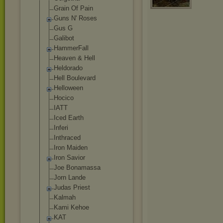
Grain Of Pain
Guns N' Roses
Gus G
Gаlibоt
HammerFall
Heaven & Hell
Heldorado
Hell Boulevard
Helloween
Hocico
IATT
Iced Earth
Inferi
Inthraced
Iron Maiden
Iron Savior
Joe Bonamassa
Jorn Lande
Judas Priest
Kalmah
Kami Kehoe
KAT