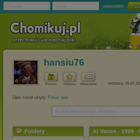
Chomik
Hasło
zapomniałem
hansiu76
widziany: 26.07.2
Prezent
Ulubiony
Wiadomość
Opis został ukryty.
Pokaż opis
Szukaj plików na tym chomiku
Foldery
At Vance - 1999 -