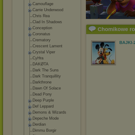
Camouflage
Carrie Underwood
Chris Rea
Clad In Shadows
Conception
Chomikowe r
Coronatus
Crematory
BAJKI-
Crescent Lament
Crystal Viper
CyHra
DAKØTA
Dark The Suns
Dark Tranquillity
Darkthrone
Dawn Of Solace
Dead Pony
Deep Purple
Def Leppard
Demons & Wizards
Depeche Mode
Derdian
Dimmu Borgir