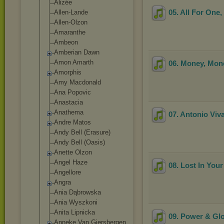
Alizée
05. All For One,
Allen-Lande
Allen-Olzon
Amaranthe
Ambeon
Amberian Dawn
Amon Amarth
06. Money, Mon
Amorphis
Amy Macdonald
Ana Popovic
Anastacia
Anathema
07. Antonio Viv
Andre Matos
Andy Bell (Erasure)
Andy Bell (Oasis)
Anette Olzon
Angel Haze
08. Lost In You
Angellore
Angra
Ania Dąbrowska
Ania Wyszkoni
Anita Lipnicka
09. Power & Gl
Anneke Van Giersbergen