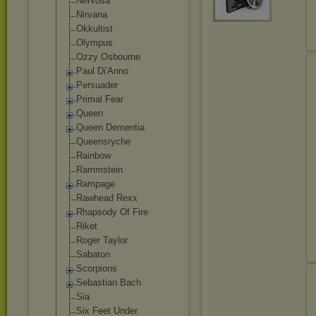
Nervosa
Nirvana
Okkultist
Olympus
Ozzy Osbourne
Paul Di'Anno
Persuader
Primal Fear
Queen
Queen Dementia
Queensryche
Rainbow
Rammstein
Rampage
Rawhead Rexx
Rhapsody Of Fire
Riket
Roger Taylor
Sabaton
Scorpions
Sebastian Bach
Sia
Six Feet Under