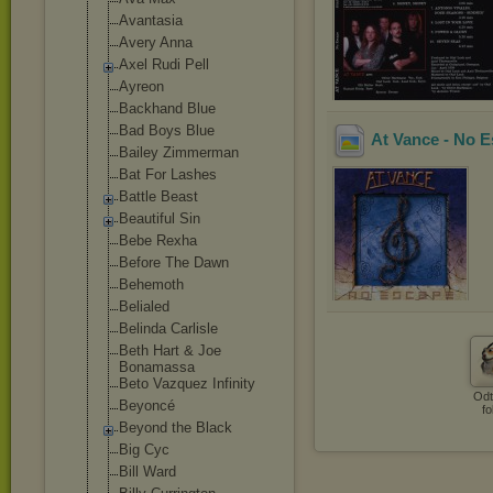
Avantasia
Avery Anna
Axel Rudi Pell
Ayreon
Backhand Blue
Bad Boys Blue
At Vance - No E
Bailey Zimmerman
Bat For Lashes
Battle Beast
Beautiful Sin
Bebe Rexha
Before The Dawn
Behemoth
Belialed
Belinda Carlisle
Beth Hart & Joe
Bonamassa
Beto Vazquez Infinity
Odt
Beyoncé
fo
Beyond the Black
Big Cyc
Bill Ward