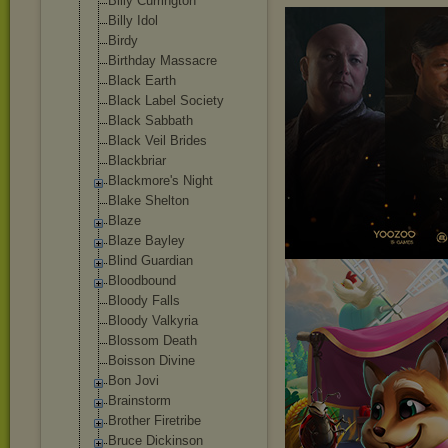
Billy Currington
Billy Idol
Birdy
Birthday Massacre
Black Earth
Black Label Society
Black Sabbath
Black Veil Brides
Blackbriar
Blackmore's Night
Blake Shelton
Blaze
Blaze Bayley
Blind Guardian
Bloodbound
Bloody Falls
Bloody Valkyria
Blossom Death
Boisson Divine
Bon Jovi
Brainstorm
Brother Firetribe
Bruce Dickinson