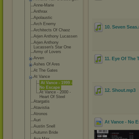
Anne-Marie
Anthrax
Apolaustic
Arch Enemy
10. Seven Seas
Architects Of Chaoz
Arjen Anthony Lucassen
Arjen Anthony
Lucassen's Star One
Army of Lovers
Arven
11. Eye Of The 
Ashes Of Ares
At The Gates
At Vance
At Vance - 1999 -
No Escape
12. Shout
.mp3
At Vance - 2000 -
Heart Of Steel
Atargatis
Atavistia
Atronos
Auri
At Vance - No E
Austin Snell
Autumn Bride
Ava Max