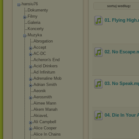
hansiu76
sortuj według:
Dokumenty
Filmy
01. Flying High
Galeria
Koncerty
Muzyka
Abrogation
Accept
02. No Escape
.
AC-DC
Acheron's End
Acid Drinkers
Ad Infinitum
Adrenaline Mob
03. No Speak
.m
Adrian Smith
Aeonik
Aerosmith
Aimee Mann
Akem Manah
04. Die In Your
AkiaveL
Ali Campbell
Alice Cooper
Alice In Chains