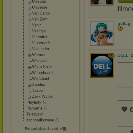
Unisonic
Universe
film
Van Canto
Van Zant
gullag
Vanir
Vestigial
Victorius
VintergatA
Volcandra
Warmen
DELL_2
Whirlwind
White Spirit
Witherhoard
Wolfchant
Xandria
Yazoo
Zakk Wylde
Playlisty
💖 𝑮
Prywatne
Teledyski
zachomikowane
Pokazuj foldery i treści