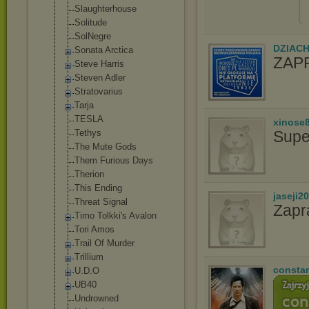
Slaughterhouse
Solitude
SolNegre
DZIAC
Sonata Arctica
ZAP
Steve Harris
Steven Adler
Stratovarius
Tarja
TESLA
xinose
Tethys
Supe
The Mute Gods
Them Furious Days
Therion
This Ending
jaseji2
Threat Signal
Zapr
Timo Tolkki's Avalon
Tori Amos
Trail Of Murder
Trillium
consta
U.D.O
UB40
Undrowned