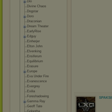
Dio
Divine Chaos
Dogstar
Doro
Draconian
Dream Theater
EarlyRise
Edguy
Einherjer
Elton John
Elvenking
Ensiferum
Equilibrium
Erasure
Europe
Eva Under Fire
Evanescence
Evergrey
Exilia
Foreshadowing
SPAKSI
Gamma Ray
Geoff Tate
Golgotha