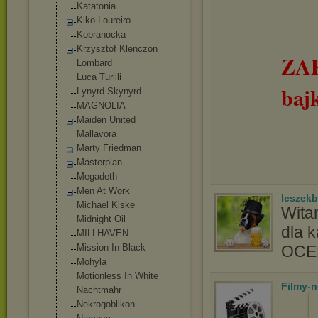
Katatonia
Kiko Loureiro
Kobranocka
Krzysztof Klenczon
ZA
Lombard
Luca Turilli
baj
Lynyrd Skynyrd
MAGNOLIA
Maiden United
Mallavora
Marty Friedman
Masterplan
Megadeth
Men At Work
leszek
Michael Kiske
Wita
Midnight Oil
dla 
MILLHAVEN
Mission In Black
OC
Mohyla
Motionless In White
Filmy-
Nachtmahr
Nekrogoblikon