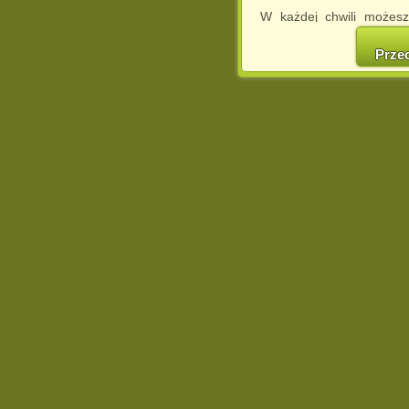
W każdej chwili możesz
cookies w swojej przeglą
w naszej Pol
Prze
http://chomikuj.pl/Polity
Jednocześnie informuje
może spowodować ogr
Chomikuj.pl.
W przypadku braku twojej
prosimy o opuszczenie se
Wykorzystanie plików c
(dostosowanie reklam do
działań marketingowych).
Wyrażenie sprzeciwu spo
będzie dopasowana do Tw
wyświetlona przypadkowo
Istnieje możliwość zmian
sposób uniemożliwiając
urządzeniu końcowym. M
dokonując odpowiednich
internetowej.
Pełną informację na 
http://chomikuj.pl/Polity