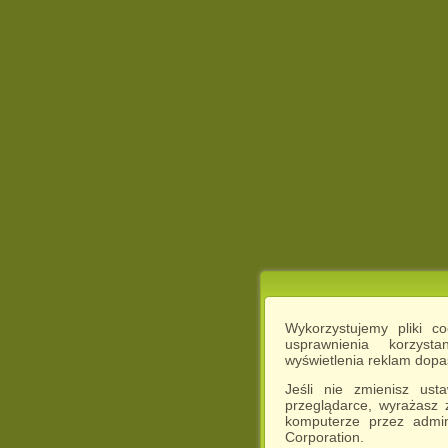
Wykorzystujemy pliki c
usprawnienia korzyst
wyświetlenia reklam dop
Jeśli nie zmienisz ust
przeglądarce, wyrażasz
komputerze przez admin
Corporation.