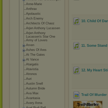
Anne-Marie
Anthrax
Apolaustic
Arch Enemy
10. Child Of Da
Architects Of Chaoz
Arjen Anthony Lucassen
Arjen Anthony
Lucassen's Star One
Army of Lovers
Arven
11. Some Stand
Ashes Of Ares
At The Gates
At Vance
Atargatis
Atavistia
12. My Heart Sti
Atronos
Auri
Austin Snell
Autumn Bride
Ava Max
Trail Of Murder 
Avantasia
Avery Anna
Axel Rudi Pell