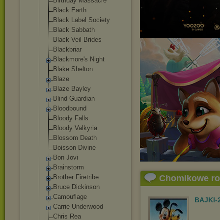
Birthday Massacre
Black Earth
Black Label Society
Black Sabbath
Black Veil Brides
Blackbriar
Blackmore's Night
Blake Shelton
Blaze
Blaze Bayley
Blind Guardian
Bloodbound
Bloody Falls
Bloody Valkyria
Blossom Death
Boisson Divine
Bon Jovi
Brainstorm
Brother Firetribe
Chomikowe r
Bruce Dickinson
Camouflage
BAJKI-
Carrie Underwood
Chris Rea