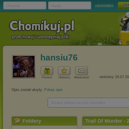
Chomik
Hasło
zapomniałem
hansiu76
widziany: 26.07.2
Prezent
Ulubiony
Wiadomość
Opis został ukryty.
Pokaż opis
Szukaj plików na tym chomiku
Foldery
Trail Of Murder - 