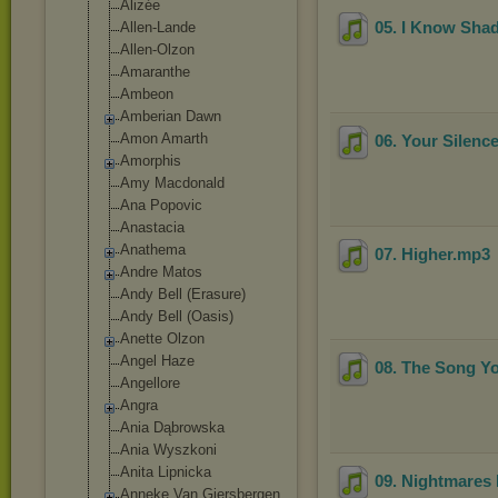
Alizée
05. I Know Sha
Allen-Lande
Allen-Olzon
Amaranthe
Ambeon
Amberian Dawn
Amon Amarth
06. Your Silenc
Amorphis
Amy Macdonald
Ana Popovic
Anastacia
Anathema
07. Higher
.mp3
Andre Matos
Andy Bell (Erasure)
Andy Bell (Oasis)
Anette Olzon
Angel Haze
08. The Song Y
Angellore
Angra
Ania Dąbrowska
Ania Wyszkoni
Anita Lipnicka
09. Nightmares 
Anneke Van Giersbergen