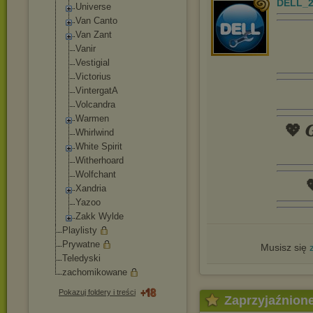
DELL_2
Universe
Van Canto
Van Zant
Vanir
Vestigial
Victorius
VintergatA
Volcandra
Warmen
💖 𝑮
Whirlwind
White Spirit
Witherhoard
Wolfchant

Xandria
Yazoo
Zakk Wylde
Playlisty
Prywatne
Musisz się
Teledyski
zachomikowane
Pokazuj foldery i treści
Zaprzyjaźnion