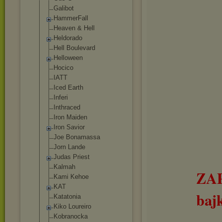
Gаlibоt
HammerFall
Heaven & Hell
Heldorado
Hell Boulevard
Helloween
Hocico
IATT
Iced Earth
Inferi
Inthraced
Iron Maiden
Iron Savior
Joe Bonamassa
Jorn Lande
Judas Priest
Kalmah
ZA
Kami Kehoe
KAT
baj
Katatonia
Kiko Loureiro
Kobranocka