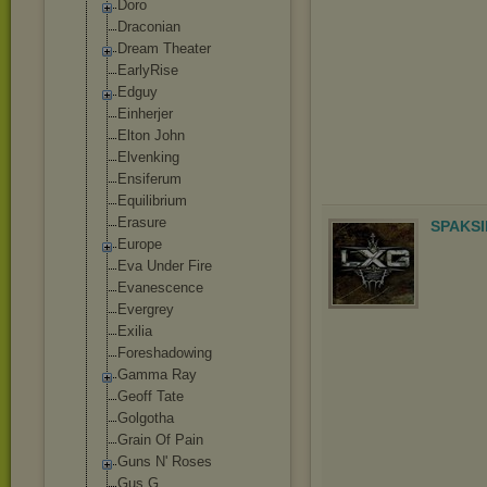
Doro
Draconian
Dream Theater
EarlyRise
Edguy
Einherjer
Elton John
Elvenking
Ensiferum
Equilibrium
Erasure
SPAKSI
Europe
Eva Under Fire
Evanescence
Evergrey
Exilia
Foreshadowing
Gamma Ray
Geoff Tate
Golgotha
Grain Of Pain
Guns N' Roses
Gus G