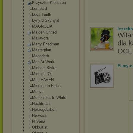
Krzysztof Klenczon
Lombard
Luca Turilli
Lynyrd Skynyrd
MAGNOLIA
leszek
Maiden United
Wita
Mallavora
dla 
Marty Friedman
OC
Masterplan
Megadeth
Men At Work
Filmy-
Michael Kiske
Midnight Oil
MILLHAVEN
Mission In Black
Mohyla
Motionless In White
Nachtmahr
Nekrogoblikon
Nervosa
Nirvana
Okkultist