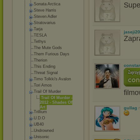
Supe
Sonata Arctica
Steve Harris
Steven Adler
Stratovarius
Tarja
jaseji2
TESLA
Zapr
Tethys
The Mute Gods
Them Furious Days
Therion
consta
This Ending
Threat Signal
Timo Tolkki's Avalon
Tori Amos
film
Trail Of Murder
Trail Of Murder -
2012 - Shades Of
Art
gullag
Trillium
U.D.O
UB40
Undrowned
Unisonic