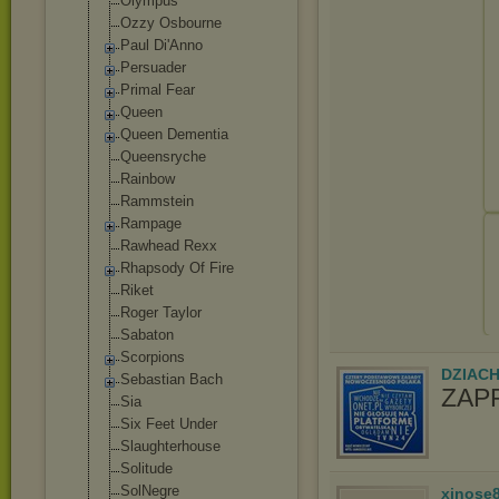
Olympus
Ozzy Osbourne
Paul Di'Anno
Persuader
Primal Fear
Queen
Queen Dementia
Queensryche
Rainbow
Rammstein
Rampage
Rawhead Rexx
Rhapsody Of Fire
Riket
Roger Taylor
Sabaton
Scorpions
DZIAC
Sebastian Bach
ZAP
Sia
Six Feet Under
Slaughterhouse
Solitude
SolNegre
xinose