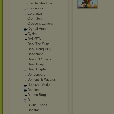
Clad In Shadows
Conception
Coronatus
Crematory
Crescent Lament
Crystal Viper
CyHra
DAKØTA
Dark The Suns
Dark Tranquillity
Darkthrone
Dawn Of Solace
Dead Pony
Deep Purple
Def Leppard
Demons & Wizards
Depeche Mode
Derdian
Dimmu Borgir
Dio
Divine Chaos
Dogstar