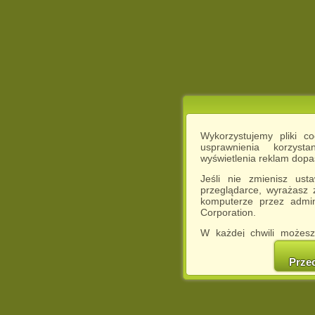
Wykorzystujemy pliki c
usprawnienia korzyst
wyświetlenia reklam dop
Jeśli nie zmienisz ust
przeglądarce, wyrażasz
komputerze przez admin
Corporation.
W każdej chwili możesz
cookies w swojej przeglą
w naszej Pol
Prze
http://chomikuj.pl/Polity
Jednocześnie informuje
może spowodować ogr
Chomikuj.pl.