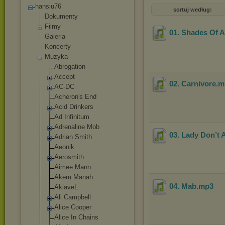
hansiu76
sortuj według:
Dokumenty
Filmy
01. Shades Of A
Galeria
Koncerty
Muzyka
Abrogation
Accept
02. Carnivore
.
AC-DC
Acheron's End
Acid Drinkers
Ad Infinitum
Adrenaline Mob
03. Lady Don’t
Adrian Smith
Aeonik
Aerosmith
Aimee Mann
Akem Manah
04. Mab
.mp3
AkiaveL
Ali Campbell
Alice Cooper
Alice In Chains