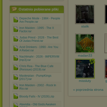
Ostatnio pobierane pliki
Depeche Mode - 1984 - People
Are People.rar
stalik
Iron Maiden - 1995 - The X
Factor.rar
Judas Priest - 2026 - The Best
Of Judas Priest.rar
Acid Drinkers - 1990 - Are You
A Rebel.rar
madan33
Nachtmahr - 2026 - IMPERIVM
[mp3].rar
Chris Rea - The Blue Cafe
(Reissue) (2019).rar
Masterplan - PumpKings
[2017].rar
missluty
Iron Maiden - 2002 - Rock In
Rio.rar
« poprzednia strona
Bloody Falls - IV (2026).zip
Atavistia - Old Gods Awaken