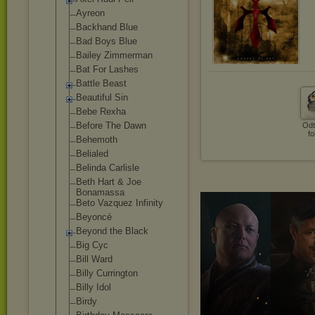
Ayreon
Backhand Blue
Bad Boys Blue
Bailey Zimmerman
Bat For Lashes
Battle Beast
Beautiful Sin
Bebe Rexha
Before The Dawn
Odt
fo
Behemoth
Belialed
Belinda Carlisle
Beth Hart & Joe
Bonamassa
Beto Vazquez Infinity
Beyoncé
Beyond the Black
Big Cyc
Bill Ward
Billy Currington
Billy Idol
Birdy