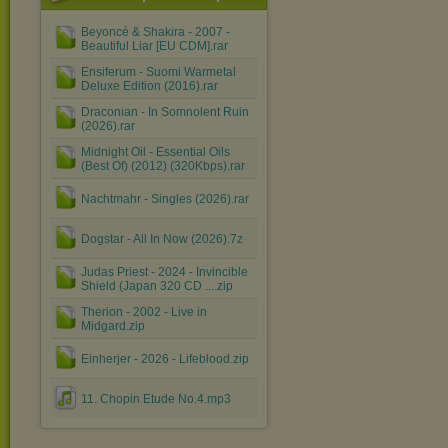
Beyoncé & Shakira - 2007 -
Beautiful Liar [EU CDM].rar
Ensiferum - Suomi Warmetal
Deluxe Edition (2016).rar
Draconian - In Somnolent Ruin
(2026).rar
Midnight Oil - Essential Oils
(Best Of) (2012) (320Kbps).rar
Nachtmahr - Singles (2026).rar
Dogstar - All In Now (2026).7z
Judas Priest - 2024 - Invincible
Shield (Japan 320 CD ....zip
Therion - 2002 - Live in
Midgard.zip
Einherjer - 2026 - Lifeblood.zip
11. Chopin Etude No.4.mp3