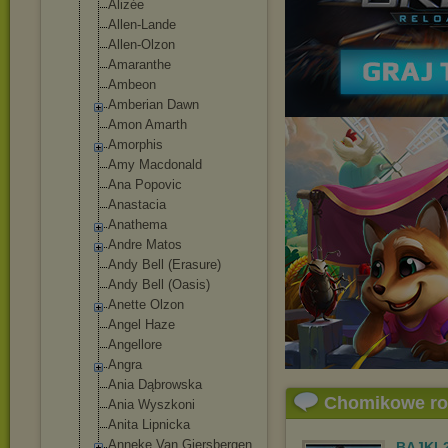
Alizée
Allen-Lande
Allen-Olzon
Amaranthe
Ambeon
Amberian Dawn
Amon Amarth
Amorphis
Amy Macdonald
Ana Popovic
Anastacia
Anathema
Andre Matos
Andy Bell (Erasure)
Andy Bell (Oasis)
Anette Olzon
Angel Haze
Angellore
Angra
Ania Dąbrowska
Chomikowe r
Ania Wyszkoni
Anita Lipnicka
Anneke Van Giersbergen
BAJKI-