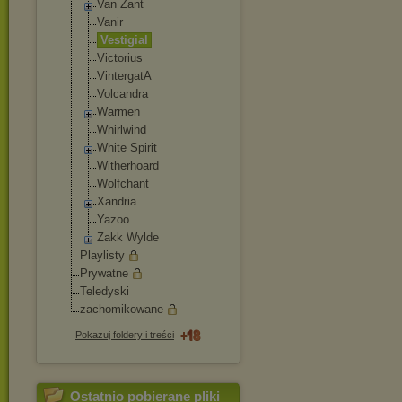
Van Zant
Vanir
Vestigial
Victorius
VintergatA
Volcandra
Warmen
Whirlwind
White Spirit
Witherhoard
Wolfchant
Xandria
Yazoo
Zakk Wylde
Playlisty
Prywatne
Teledyski
zachomikowane
Pokazuj foldery i treści
Ostatnio pobierane pliki