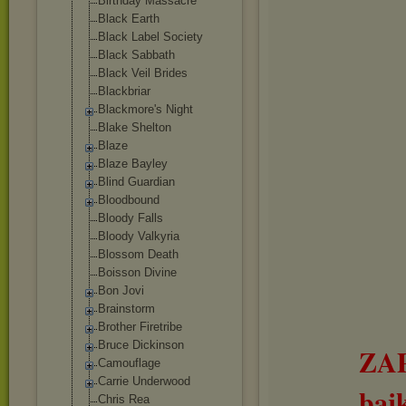
Birthday Massacre
Black Earth
Black Label Society
Black Sabbath
Black Veil Brides
Blackbriar
Blackmore's Night
Blake Shelton
Blaze
Blaze Bayley
Blind Guardian
Bloodbound
Bloody Falls
Bloody Valkyria
Blossom Death
Boisson Divine
Bon Jovi
Brainstorm
Brother Firetribe
Bruce Dickinson
ZA
Camouflage
Carrie Underwood
baj
Chris Rea