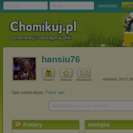
Chomik
Hasło
zapomniałem
hansiu76
widziany: 26.07.2
Prezent
Ulubiony
Wiadomość
Opis został ukryty.
Pokaż opis
Szukaj plików na tym chomiku
Foldery
Vestigial