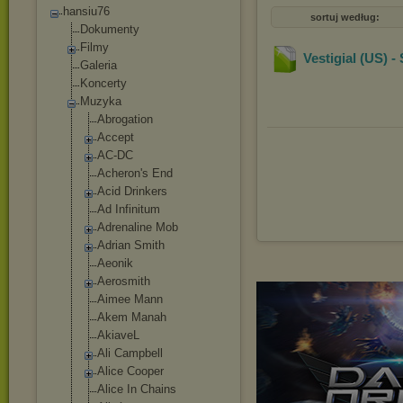
hansiu76
sortuj według:
Dokumenty
Filmy
Vestigial (US) 
Galeria
Koncerty
Muzyka
Abrogation
Accept
AC-DC
Acheron's End
Acid Drinkers
Ad Infinitum
Adrenaline Mob
Adrian Smith
Aeonik
Aerosmith
Aimee Mann
Akem Manah
AkiaveL
Ali Campbell
Alice Cooper
Alice In Chains