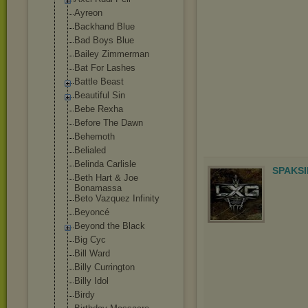
Ayreon
Backhand Blue
Bad Boys Blue
Bailey Zimmerman
Bat For Lashes
Battle Beast
Beautiful Sin
Bebe Rexha
Before The Dawn
Behemoth
Belialed
Belinda Carlisle
SPAKSI
Beth Hart & Joe
Bonamassa
Beto Vazquez Infinity
Beyoncé
Beyond the Black
Big Cyc
Bill Ward
Billy Currington
Billy Idol
Birdy