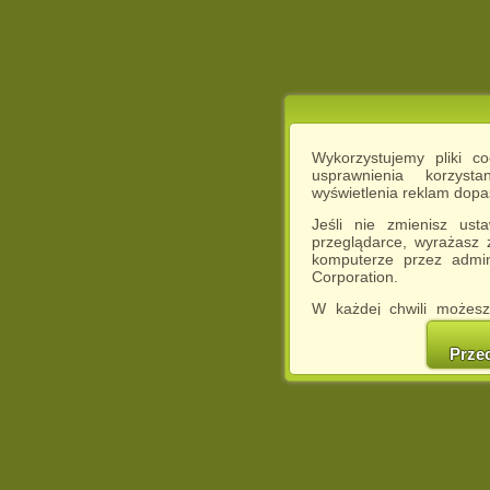
Wykorzystujemy pliki c
usprawnienia korzyst
wyświetlenia reklam dop
Jeśli nie zmienisz ust
przeglądarce, wyrażasz
komputerze przez admin
Corporation.
W każdej chwili możesz
cookies w swojej przeglą
w naszej Pol
Prze
http://chomikuj.pl/Polity
Jednocześnie informuje
może spowodować ogr
Chomikuj.pl.
W przypadku braku twojej
prosimy o opuszczenie se