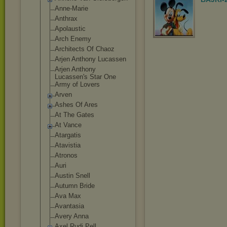
Anne-Marie
Anthrax
Apolaustic
Arch Enemy
Architects Of Chaoz
Arjen Anthony Lucassen
Arjen Anthony
Lucassen's Star One
Army of Lovers
Arven
Ashes Of Ares
At The Gates
At Vance
Atargatis
Atavistia
Atronos
Auri
Austin Snell
Autumn Bride
Ava Max
Avantasia
Avery Anna
Axel Rudi Pell