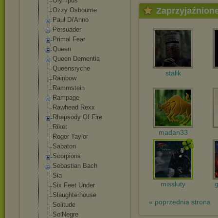
Olympus
Zaprzyjaźnion
Ozzy Osbourne
Paul Di'Anno
Persuader
Primal Fear
Queen
Queen Dementia
Queensryche
stalik
Rainbow
Rammstein
Rampage
Rawhead Rexx
Rhapsody Of Fire
Riket
madan33
Roger Taylor
Sabaton
Scorpions
Sebastian Bach
Sia
missluty
Six Feet Under
Slaughterhouse
« poprzednia strona
Solitude
SolNegre