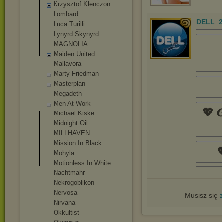
Krzysztof Klenczon
Lombard
DELL_2
Luca Turilli
Lynyrd Skynyrd
MAGNOLIA
Maiden United
Mallavora
Marty Friedman
Masterplan
Megadeth
Men At Work
💖 𝑮
Michael Kiske
Midnight Oil
MILLHAVEN
Mission In Black

Mohyla
Motionless In White
Nachtmahr
Nekrogoblikon
Nervosa
Musisz się
Nirvana
Okkultist