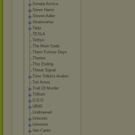
Sonata Arctica
Steve Harris
Steven Adler
Stratovarius
Tarja
TESLA
Tethys
The Mute Gods
Them Furious Days
Therion
This Ending
Threat Signal
Timo Tolkki's Avalon
Tori Amos
Trail Of Murder
Trillium
U.D.O
UB40
Undrowned
Unisonic
Universe
Van Canto