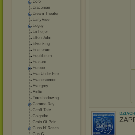
Doro
Draconian
Dream Theater
EarlyRise
Edguy
Einherjer
Elton John
Elvenking
Ensiferum
Equilibrium
Erasure
Europe
Eva Under Fire
Evanescence
Evergrey
Exilia
Foreshadowing
Gamma Ray
Geoff Tate
DZIAC
Golgotha
ZAP
Grain Of Pain
Guns N' Roses
Gus G