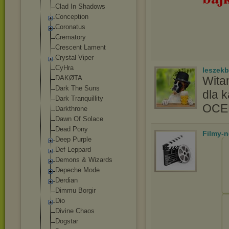
Clad In Shadows
Conception
Coronatus
Crematory
Crescent Lament
Crystal Viper
CyHra
leszek
DAKØTA
Wita
Dark The Suns
dla 
Dark Tranquillity
OC
Darkthrone
Dawn Of Solace
Dead Pony
Filmy-
Deep Purple
Def Leppard
Demons & Wizards
Depeche Mode
Derdian
Dimmu Borgir
Dio
Divine Chaos
Dogstar