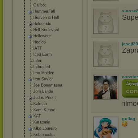
Gаlibоt
xinose
HammerFall
Supe
Heaven & Hell
Heldorado
Hell Boulevard
Helloween
Hocico
jaseji2
IATT
Zapr
Iced Earth
Inferi
Inthraced
Iron Maiden
consta
Iron Savior
Joe Bonamassa
Jorn Lande
Judas Priest
film
Kalmah
Kami Kehoe
KAT
gullag
Katatonia
Kiko Loureiro
Kobranocka