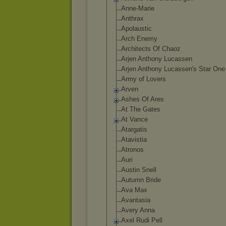
Anne-Marie
Anthrax
Apolaustic
Arch Enemy
Architects Of Chaoz
Arjen Anthony Lucassen
Arjen Anthony Lucassen's Star One
Army of Lovers
Arven
Ashes Of Ares
At The Gates
At Vance
Atargatis
Atavistia
Atronos
Auri
Austin Snell
Autumn Bride
Ava Max
Avantasia
Avery Anna
Axel Rudi Pell