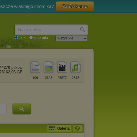
eszcze własnego chomika?
Załóż konto
Nazwa pliku
pliki
chomiki
44270
plików
28162,06
GB
109
3623
25877
2813
Galeria