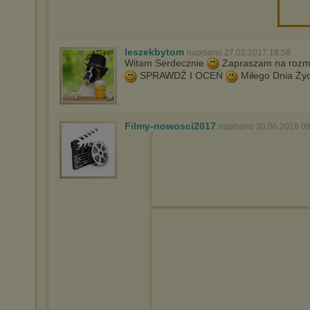
leszekbytom
napisano 27.02.2017 18:58
Witam Serdecznie
Zapraszam na rozmai
SPRAWDŹ I OCEŃ
Miłego Dnia Ży
Filmy-nowosci2017
napisano 30.06.2018 09