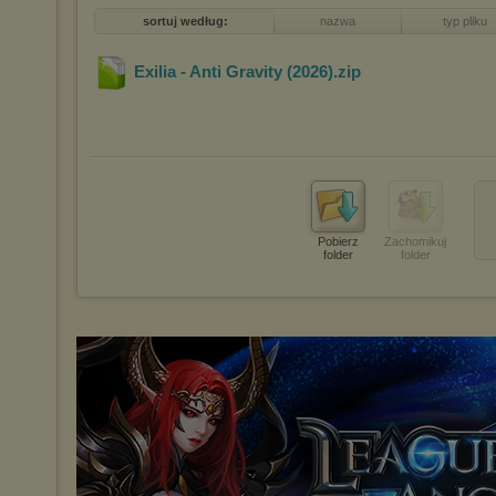
sortuj według:
nazwa
typ pliku
Exilia - Anti Gravity (2026)
.zip
Pobierz
Zachomikuj
folder
folder