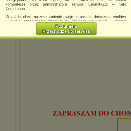
komputerze przez administratora serwisu Chomikuj.pl – Kelo
Corporation.
W każdej chwili możesz zmienić swoje ustawienia dotyczące cookies
w swojej przeglądarce internetowej. Dowiedz się więcej w naszej
Polityce Prywatności -
http://chomikuj.pl/PolitykaPrywatnosci.aspx
.
Rozumiem
Przechodzę do serwisu
Jednocześnie informujemy że zmiana ustawień przeglądarki może
spowodować ograniczenie korzystania ze strony Chomikuj.pl.
W przypadku braku twojej zgody na akceptację cookies niestety
prosimy o opuszczenie serwisu chomikuj.pl.
Wykorzystanie plików cookies
przez
Zaufanych Partnerów
(dostosowanie reklam do Twoich potrzeb, analiza skuteczności działań
marketingowych).
Wyrażenie sprzeciwu spowoduje, że wyświetlana Ci reklama nie
będzie dopasowana do Twoich preferencji, a będzie to reklama
wyświetlona przypadkowo.
Istnieje możliwość zmiany ustawień przeglądarki internetowej w
sposób uniemożliwiający przechowywanie plików cookies na
urządzeniu końcowym. Można również usunąć pliki cookies,
dokonując odpowiednich zmian w ustawieniach przeglądarki
ZAPRASZAM DO CHOMI
internetowej.
Pełną informację na ten temat znajdziesz pod adresem
http://chomikuj.pl/PolitykaPrywatnosci.aspx
.