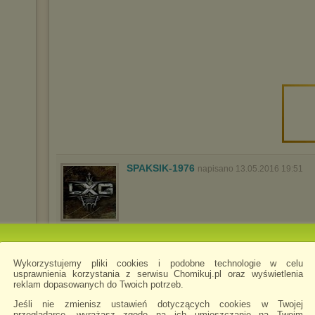
SPAKSIK-1976
napisano 13.05.2016 19:51
Wykorzystujemy pliki cookies i podobne technologie w celu
usprawnienia korzystania z serwisu Chomikuj.pl oraz wyświetlenia
reklam dopasowanych do Twoich potrzeb.
Jeśli nie zmienisz ustawień dotyczących cookies w Twojej
przeglądarce, wyrażasz zgodę na ich umieszczanie na Twoim