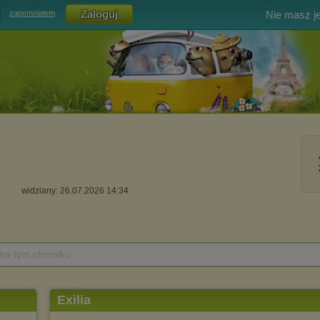
Nie masz j
zapomniałem
widziany: 26.07.2026 14:34
 na tym chomiku
Exilia