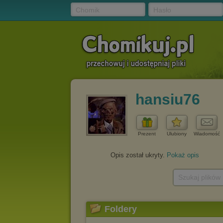
Chomik
Hasło
hansiu76
Prezent
Ulubiony
Wiadomość
Opis został ukryty.
Pokaż opis
Szukaj plików
Foldery