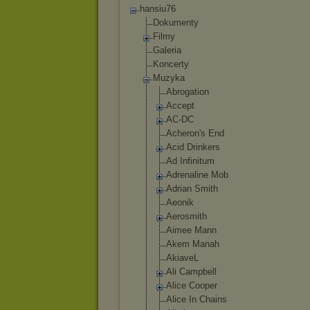
hansiu76
Dokumenty
Filmy
Galeria
Koncerty
Muzyka
Abrogation
Accept
AC-DC
Acheron's End
Acid Drinkers
Ad Infinitum
Adrenaline Mob
Adrian Smith
Aeonik
Aerosmith
Aimee Mann
Akem Manah
AkiaveL
Ali Campbell
Alice Cooper
Alice In Chains