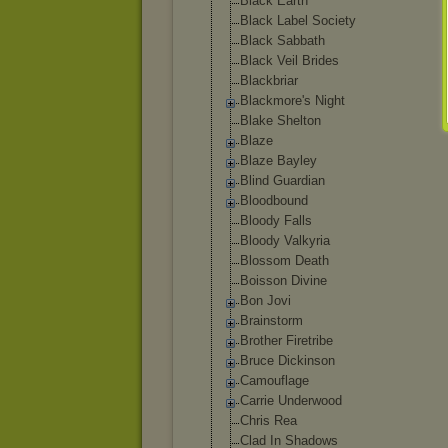
Black Earth
Black Label Society
Black Sabbath
Black Veil Brides
Blackbriar
Blackmore's Night
Blake Shelton
Blaze
Blaze Bayley
Blind Guardian
Bloodbound
Bloody Falls
Bloody Valkyria
Blossom Death
Boisson Divine
Bon Jovi
Brainstorm
Brother Firetribe
Bruce Dickinson
Camouflage
Carrie Underwood
Chris Rea
Clad In Shadows