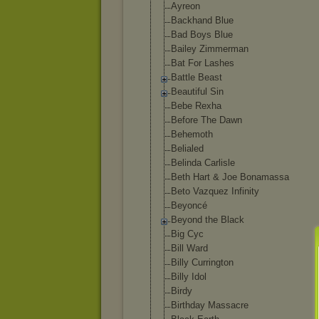
Ayreon
Backhand Blue
Bad Boys Blue
Bailey Zimmerman
Bat For Lashes
Battle Beast
Beautiful Sin
Bebe Rexha
Before The Dawn
Behemoth
Belialed
Belinda Carlisle
Beth Hart & Joe Bonamassa
Beto Vazquez Infinity
Beyoncé
Beyond the Black
Big Cyc
Bill Ward
Billy Currington
Billy Idol
Birdy
Birthday Massacre