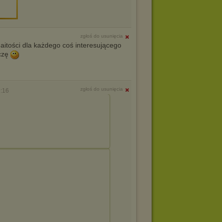
zgłoś do usunięcia
tości dla każdego coś interesującego
czę
zgłoś do usunięcia
:16