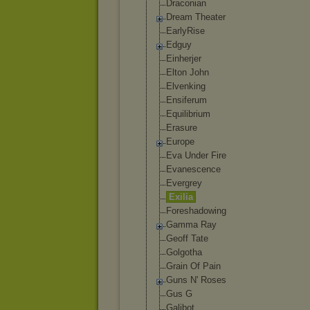
Draconian
Dream Theater
EarlyRise
Edguy
Einherjer
Elton John
Elvenking
Ensiferum
Equilibrium
Erasure
Europe
Eva Under Fire
Evanescence
Evergrey
Exilia
Foreshadowing
Gamma Ray
Geoff Tate
Golgotha
Grain Of Pain
Guns N' Roses
Gus G
Gаlibоt