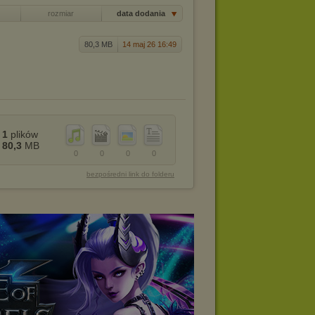
rozmiar
data dodania
80,3 MB
14 maj 26 16:49
1
plików
80,3
MB
0
0
0
0
bezpośredni link do folderu