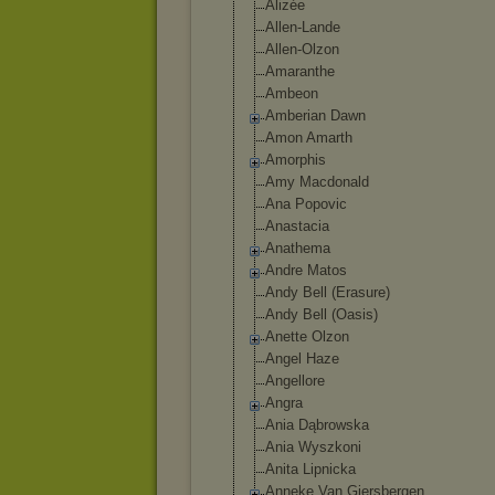
Alizée
Allen-Lande
Allen-Olzon
Amaranthe
Ambeon
Amberian Dawn
Amon Amarth
Amorphis
Amy Macdonald
Ana Popovic
Anastacia
Anathema
Andre Matos
Andy Bell (Erasure)
Andy Bell (Oasis)
Anette Olzon
Angel Haze
Angellore
Angra
Ania Dąbrowska
Ania Wyszkoni
Anita Lipnicka
Anneke Van Giersbergen