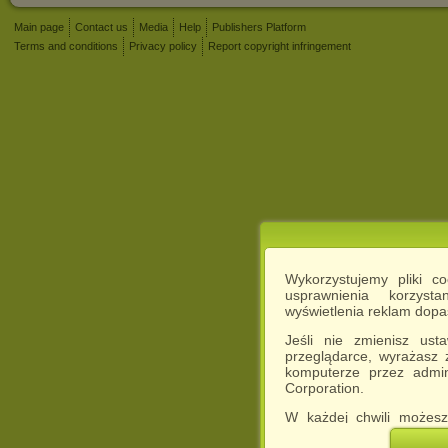
Main page
Contact us
Media
Help
Publishers Platform
Terms and conditions
Privacy policy
Report copyright infringement
Wykorzystujemy pliki c
usprawnienia korzyst
wyświetlenia reklam dop
Jeśli nie zmienisz ust
przeglądarce, wyrażasz
komputerze przez admin
Corporation.
W każdej chwili możesz
cookies w swojej przeglą