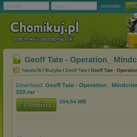
Chomik
Hasło
zapomniałem
Geoff Tate - Operation_ Mindcr
hansiu76
/
Muzyka
/
Geoff Tate
/ Geoff Tate - Operatio
Download:
Geoff Tate - Operation_ Mindcrim
320.rar
104,54 MB
Pobierz