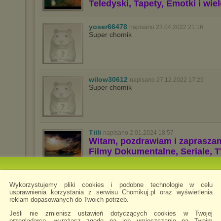
Teledyski, Tapety, Emotki i wie
yoser66478
napisano 23.04.2022 21:16
Super chomik
wilow30612
napisano 27.12.2022 17:29
Super chomik
Tiili
napisano 2.01.2024 18:57
Witam, pozdrawiam i zaprasza
Filmy Dokumentalne, Seriale, T
Teledyski, Tapety, Emotki i wie
Wykorzystujemy pliki cookies i podobne technologie w celu
Peterkwasu
napisano 23.01.2024 23:19
usprawnienia korzystania z serwisu Chomikuj.pl oraz wyświetlenia
cześć, masz może pliki flac do tych rzeczy
reklam dopasowanych do Twoich potrzeb.
Jeśli nie zmienisz ustawień dotyczących cookies w Twojej
przeglądarce, wyrażasz zgodę na ich umieszczanie na Twoim