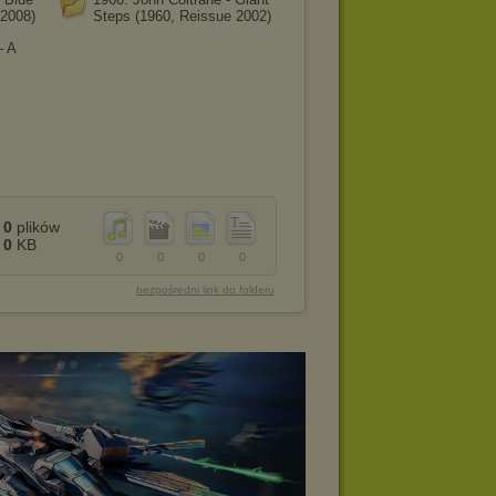
 2008)
Steps (1960, Reissue 2002)
– A
0
plików
0
KB
0
0
0
0
bezpośredni link do folderu