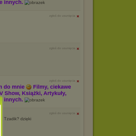
le innych.
zgłoś do usunięcia
zgłoś do usunięcia
zgłoś do usunięcia
m do mnie
Filmy, ciekawe
V Show, Książki, Artykuły,
le innych.
zgłoś do usunięcia
 z Tzadik? dzięki