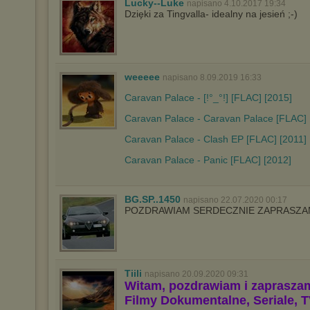
Lucky--Luke
napisano 4.10.2017 19:34
Dzięki za Tingvalla- idealny na jesień ;-)
weeeee
napisano 8.09.2019 16:33
Caravan Palace - [!°_°!] [FLAC] [2015]
Caravan Palace - Caravan Palace [FLAC] 
Caravan Palace - Clash EP [FLAC] [2011]
Caravan Palace - Panic [FLAC] [2012]
BG.SP..1450
napisano 22.07.2020 00:17
POZDRAWIAM SERDECZNIE ZAPRASZAM
Tiili
napisano 20.09.2020 09:31
Witam, pozdrawiam i zaprasza
Filmy Dokumentalne, Seriale, T