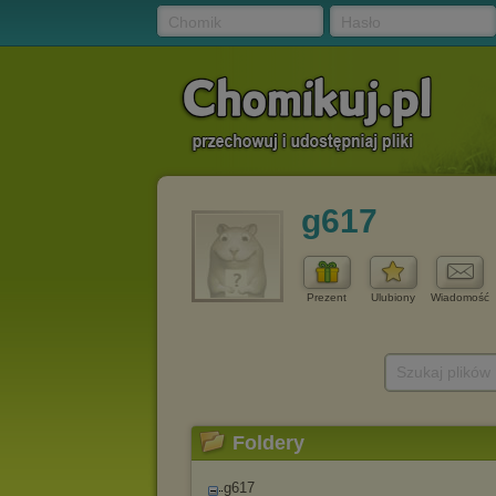
Chomik
Hasło
g617
Prezent
Ulubiony
Wiadomość
Szukaj plików
Foldery
g617