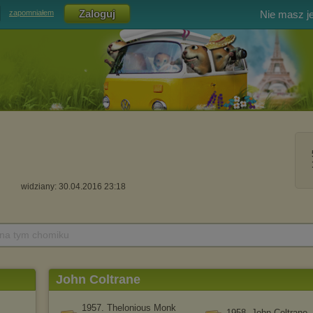
Nie masz j
zapomniałem
widziany: 30.04.2016 23:18
 na tym chomiku
John Coltrane
1957. Thelonious Monk
1958. John Coltrane 