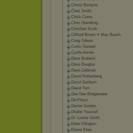
Cheryl Bentyne
Ches Smith
Chick Corea
Chris Standring
Christian Scott
Clifford Brown ✶ Max Roach
Craig Taborn
Curtis Stewart
Cyrille Aimée
Dave Brubeck
Dave Douglas
Dave Liebman
David Rothenberg
David Sanborn
David Torn
Dee Dee Bridgewater
De-Phazz
Dexter Gordon
Dhafer Youssef
Dr. Lonnie Smith
Duke Ellington
Eliane Elias