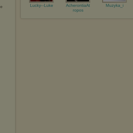
Lucky--Luke
AcherontiaAt
Muzyka_i
te
ropos