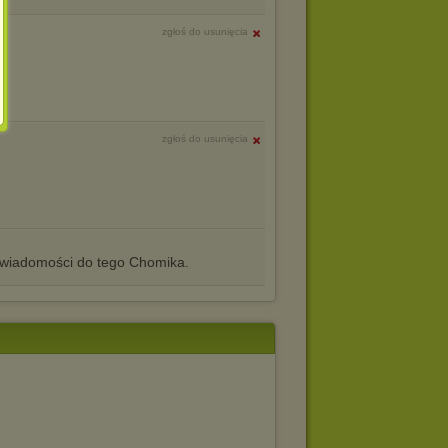
zgłoś do usunięcia
zgłoś do usunięcia
iadomości do tego Chomika.