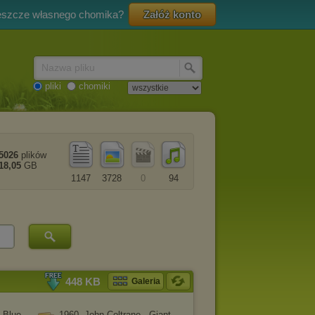
eszcze własnego chomika?
Załóż konto
Nazwa pliku
pliki
chomiki
5026
plików
18,05
GB
1147
3728
0
94
448 KB
Galeria
- Blue
1960. John Coltrane - Giant