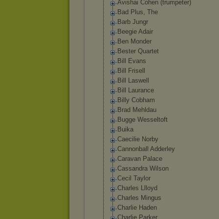
Avishai Cohen (trumpeter)
Bad Plus, The
Barb Jungr
Beegie Adair
Ben Monder
Bester Quartet
Bill Evans
Bill Frisell
Bill Laswell
Bill Laurance
Billy Cobham
Brad Mehldau
Bugge Wesseltoft
Buika
Caecilie Norby
Cannonball Adderley
Caravan Palace
Cassandra Wilson
Cecil Taylor
Charles Llloyd
Charles Mingus
Charlie Haden
Charlie Parker