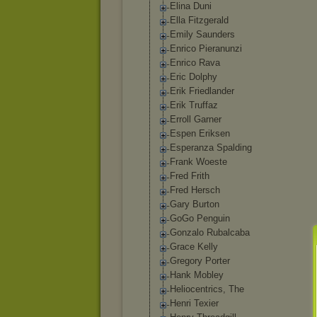
Elina Duni
Ella Fitzgerald
Emily Saunders
Enrico Pieranunzi
Enrico Rava
Eric Dolphy
Erik Friedlander
Erik Truffaz
Erroll Garner
Espen Eriksen
Esperanza Spalding
Frank Woeste
Fred Frith
Fred Hersch
Gary Burton
GoGo Penguin
Gonzalo Rubalcaba
Grace Kelly
Gregory Porter
Hank Mobley
Heliocentrics, The
Henri Texier