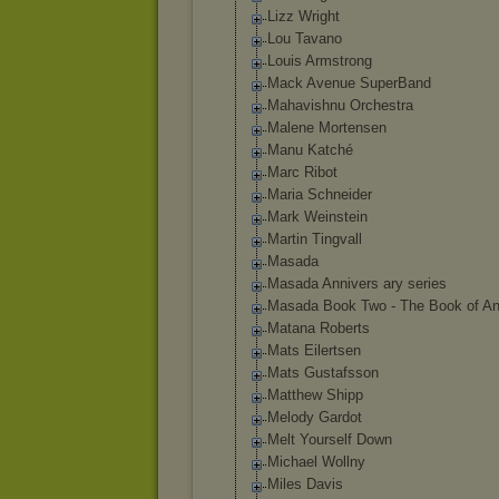
Lizz Wright
Lou Tavano
Louis Armstrong
Mack Avenue SuperBand
Mahavishnu Orchestra
Malene Mortensen
Manu Katché
Marc Ribot
Maria Schneider
Mark Weinstein
Martin Tingvall
Masada
Masada Annivers ary series
Masada Book Two - The Book of An
Matana Roberts
Mats Eilertsen
Mats Gustafsson
Matthew Shipp
Melody Gardot
Melt Yourself Down
Michael Wollny
Miles Davis