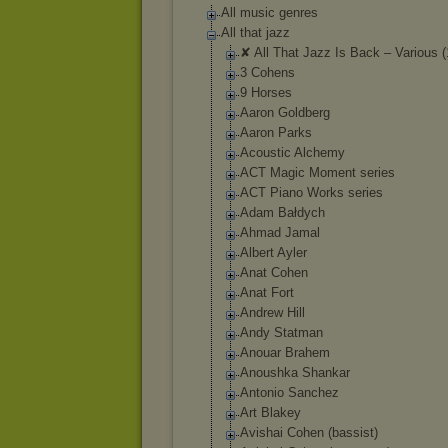
All music genres
All that jazz
✘ All That Jazz Is Back ‎– Various 
3 Cohens
9 Horses
Aaron Goldberg
Aaron Parks
Acoustic Alchemy
ACT Magic Moment series
ACT Piano Works series
Adam Bałdych
Ahmad Jamal
Albert Ayler
Anat Cohen
Anat Fort
Andrew Hill
Andy Statman
Anouar Brahem
Anoushka Shankar
Antonio Sanchez
Art Blakey
Avishai Cohen (bassist)