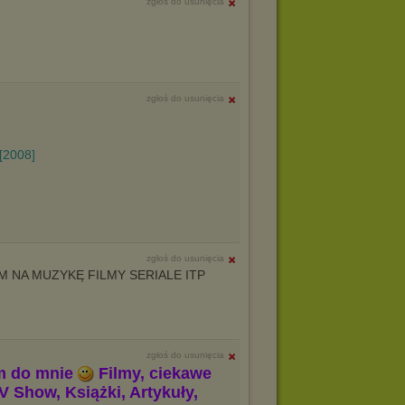
zgłoś do usunięcia
zgłoś do usunięcia
[2008]
zgłoś do usunięcia
 NA MUZYKĘ FILMY SERIALE ITP
zgłoś do usunięcia
m do mnie
Filmy, ciekawe
V Show, Książki, Artykuły,