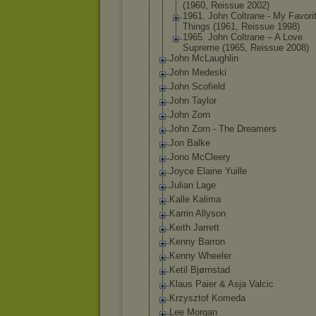
(1960, Reissue 2002)
1961. John Coltrane - My Favori
Things (1961, Reissue 1998)
1965. John Coltrane ‎– A Love
Supreme (1965, Reissue 2008)
John McLaughlin
John Medeski
John Scofield
John Taylor
John Zorn
John Zorn - The Dreamers
Jon Balke
Jono McCleery
Joyce Elaine Yuille
Julian Lage
Kalle Kalima
Karrin Allyson
Keith Jarrett
Kenny Barron
Kenny Wheeler
Ketil Bjørnstad
Klaus Paier & Asja Valcic
Krzysztof Komeda
Lee Morgan