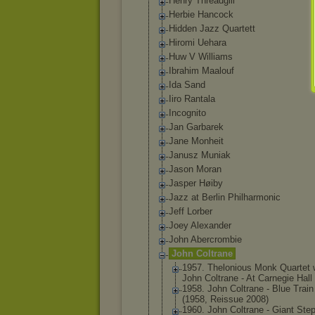
Henry Threadgill
Herbie Hancock
Hidden Jazz Quartett
Hiromi Uehara
Huw V Williams
Ibrahim Maalouf
Ida Sand
Iiro Rantala
Incognito
Jan Garbarek
Jane Monheit
Janusz Muniak
Jason Moran
Jasper Høiby
Jazz at Berlin Philharmonic
Jeff Lorber
Joey Alexander
John Abercrombie
John Coltrane
1957. Thelonious Monk Quartet 
John Coltrane - At Carnegie Hall
1958. John Coltrane - Blue Train
(1958, Reissue 2008)
1960. John Coltrane - Giant Ste