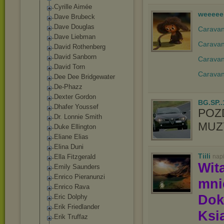
Cyrille Aimée
weeeee
Dave Brubeck
Dave Douglas
Caravan 
Dave Liebman
Caravan
David Rothenberg
David Sanborn
Caravan
David Torn
Caravan
Dee Dee Bridgewater
De-Phazz
Dexter Gordon
BG.SP..
Dhafer Youssef
POZ
Dr. Lonnie Smith
MUZY
Duke Ellington
Eliane Elias
Elina Duni
Tiili
Ella Fitzgerald
nap
Wit
Emily Saunders
Enrico Pieranunzi
mn
Enrico Rava
Dok
Eric Dolphy
Erik Friedlander
Ksią
Erik Truffaz