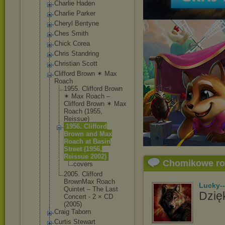
Charlie Haden
Charlie Parker
Cheryl Bentyne
Ches Smith
Chick Corea
Chris Standring
Christian Scott
Clifford Brown ✶ Max
Roach
1955. Clifford Brown
✶ Max Roach ‎–
Clifford Brown ✶ Max
Roach (1955,
Reissue)
1956. Clifford
Brown and Max
Roach at Basin
Street (1956,
Reissue 2002)
Chomikowe r
covers
2005. Clifford
BrownMax Roach
Lucky-
Quintet ‎– The Last
Dzięk
Concert - 2 × CD
(2005)
Craig Taborn
Curtis Stewart