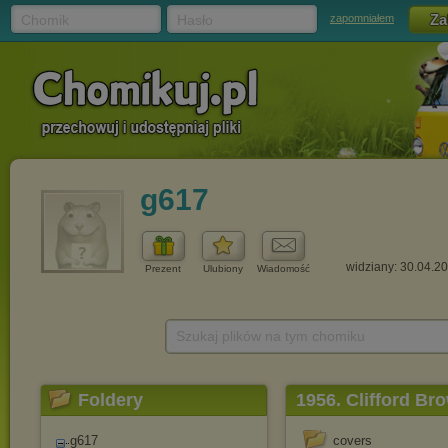
Chomik
Hasło
zapomniałem
g617
widziany: 30.04.2
Prezent
Ulubiony
Wiadomość
Szukaj plików na tym chomiku
Foldery
1956. Clifford Br
g617
covers