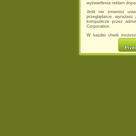
wyświetlenia reklam dop
Jeśli nie zmienisz ust
przeglądarce, wyrażasz
komputerze przez admin
Corporation.
W każdej chwili możesz
cookies w swojej przeglą
w naszej Pol
Prze
http://chomikuj.pl/Polity
Jednocześnie informuje
może spowodować ogr
Chomikuj.pl.
W przypadku braku twojej
prosimy o opuszczenie se
Wykorzystanie plików c
(dostosowanie reklam do
działań marketingowych).
Wyrażenie sprzeciwu spo
będzie dopasowana do Tw
wyświetlona przypadkowo
Istnieje możliwość zmian
sposób uniemożliwiając