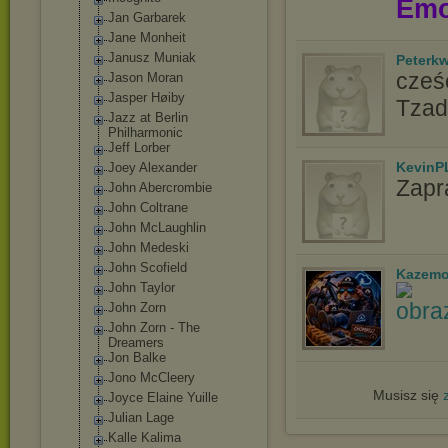
Emo
Jan Garbarek
Jane Monheit
Janusz Muniak
Peterk
cześć
Jason Moran
Jasper Høiby
Tzad
Jazz at Berlin
Philharmonic
Jeff Lorber
KevinP
Joey Alexander
Zapr
John Abercrombie
John Coltrane
John McLaughlin
John Medeski
John Scofield
Kazemo
John Taylor
John Zorn
John Zorn - The
Dreamers
Jon Balke
Jono McCleery
Musisz się
Joyce Elaine Yuille
Julian Lage
Kalle Kalima