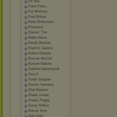
Oz Noy
Paolo Fresu
Pat Metheny
Paul Motian
Peter Brötzmann
Phronesis
Quintet, The
Ralph Alessi
Randy Brecker
Road to Jajouka
Robert Glasper
Roscoe Mitchel
Russell Malone
Sainkho Namtchylak
Sara K
Sarah Vaughan
Savina Yannatou
Shai Maestro
Sheila Jordan
Snarky Puppy
Sonny Rollins
Stacey Kent
Stan Getz