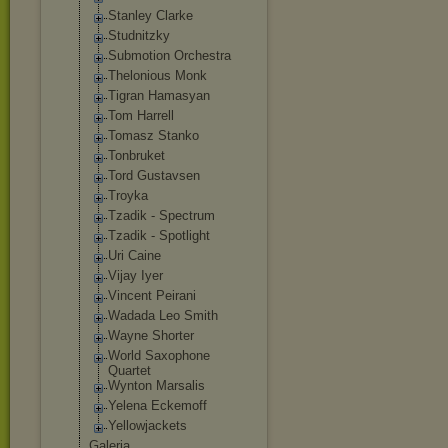
Stanley Clarke
Studnitzky
Submotion Orchestra
Thelonious Monk
Tigran Hamasyan
Tom Harrell
Tomasz Stanko
Tonbruket
Tord Gustavsen
Troyka
Tzadik - Spectrum
Tzadik - Spotlight
Uri Caine
Vijay Iyer
Vincent Peirani
Wadada Leo Smith
Wayne Shorter
World Saxophone
Quartet
Wynton Marsalis
Yelena Eckemoff
Yellowjackets
Galeria