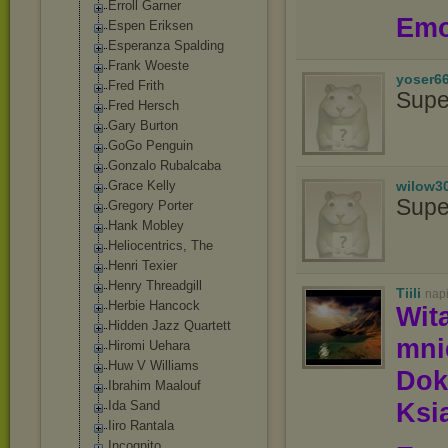
Erroll Garner
Emo
Espen Eriksen
Esperanza Spalding
Frank Woeste
yoser6
Fred Frith
Supe
Fred Hersch
Gary Burton
GoGo Penguin
Gonzalo Rubalcaba
Grace Kelly
wilow3
Supe
Gregory Porter
Hank Mobley
Heliocentrics, The
Henri Texier
Henry Threadgill
Tiili
nap
Herbie Hancock
Wit
Hidden Jazz Quartett
mn
Hiromi Uehara
Huw V Williams
Dok
Ibrahim Maalouf
Ksią
Ida Sand
Iiro Rantala
Incognito