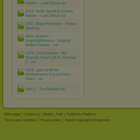
Haden – Last Dance.rar
2014. Keith Jarrett & Charlie
Haden – Last Dance.rar
2007. Nigel Kennedy ‎– Polish
Spirit.rar
Hans Zimmer ‎–
Angels&Demons - Original
Motion Picture....rar
1976. Chick Corea ‎– My
Spanish Heart (1976, Reissue
2....rar
2016. Jazz at Berlin
Philharmonic V (Lost Hero -
Tears....rar
Disc 2 - The Ballads.rar
Main page
Contact us
Media
Help
Publishers Platform
Terms and conditions
Privacy policy
Report copyright infringement