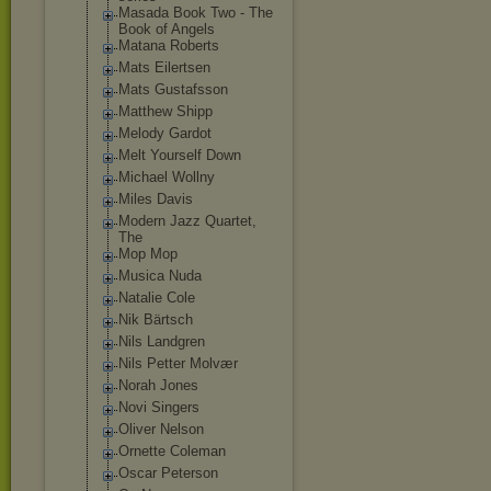
Masada Book Two - The
Book of Angels
Matana Roberts
Mats Eilertsen
Mats Gustafsson
Matthew Shipp
Melody Gardot
Melt Yourself Down
Michael Wollny
Miles Davis
Modern Jazz Quartet,
The
Mop Mop
Musica Nuda
Natalie Cole
Nik Bärtsch
Nils Landgren
Nils Petter Molvær
Norah Jones
Novi Singers
Oliver Nelson
Ornette Coleman
Oscar Peterson