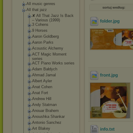
All music genres
sortuj według:
All that jazz
✘ All That Jazz Is Back
‎– Various (1999)
folder
.jpg
3 Cohens
9 Horses
Aaron Goldberg
Aaron Parks
Acoustic Alchemy
ACT Magic Moment
series
ACT Piano Works series
Adam Bałdych
front
.jpg
Ahmad Jamal
Albert Ayler
Anat Cohen
Anat Fort
Andrew Hill
Andy Statman
Anouar Brahem
Anoushka Shankar
Antonio Sanchez
Art Blakey
info
.txt