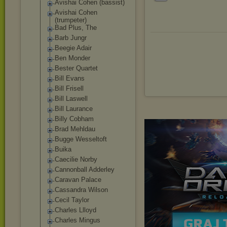
Avishai Cohen (bassist)
Avishai Cohen
(trumpeter)
Bad Plus, The
Barb Jungr
Beegie Adair
Ben Monder
Bester Quartet
Bill Evans
Bill Frisell
Bill Laswell
Bill Laurance
Billy Cobham
Brad Mehldau
Bugge Wesseltoft
Buika
Caecilie Norby
Cannonball Adderley
Caravan Palace
Cassandra Wilson
Cecil Taylor
Charles Llloyd
Charles Mingus