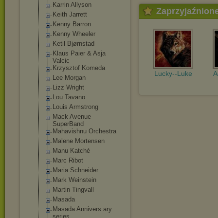
Karrin Allyson
Zaprzyjaźnion
Keith Jarrett
Kenny Barron
Kenny Wheeler
Ketil Bjørnstad
Klaus Paier & Asja
Valcic
Krzysztof Komeda
Lucky--Luke
A
Lee Morgan
Lizz Wright
Lou Tavano
Louis Armstrong
Mack Avenue
SuperBand
Mahavishnu Orchestra
Malene Mortensen
Manu Katché
Marc Ribot
Maria Schneider
Mark Weinstein
Martin Tingvall
Masada
Masada Annivers ary
series