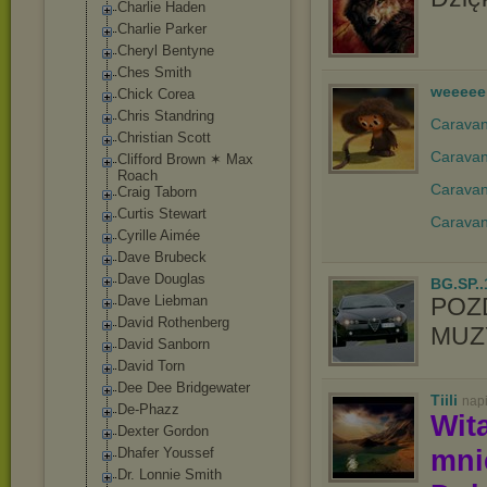
Charlie Haden
Charlie Parker
Cheryl Bentyne
Ches Smith
weeeee
Chick Corea
Chris Standring
Caravan 
Christian Scott
Caravan
Clifford Brown ✶ Max
Roach
Caravan
Craig Taborn
Curtis Stewart
Caravan
Cyrille Aimée
Dave Brubeck
Dave Douglas
BG.SP..
Dave Liebman
POZ
David Rothenberg
MUZY
David Sanborn
David Torn
Dee Dee Bridgewater
Tiili
nap
De-Phazz
Wit
Dexter Gordon
mn
Dhafer Youssef
Dr. Lonnie Smith