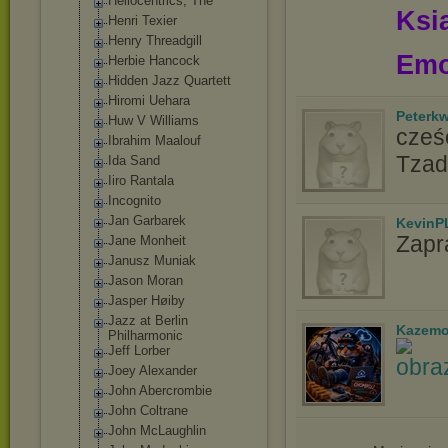
Heliocentrics, The
Ksią
Henri Texier
Henry Threadgill
Emo
Herbie Hancock
Hidden Jazz Quartett
Hiromi Uehara
Peterk
Huw V Williams
cześć
Ibrahim Maalouf
Tzad
Ida Sand
Iiro Rantala
Incognito
Jan Garbarek
KevinP
Zapr
Jane Monheit
Janusz Muniak
Jason Moran
Jasper Høiby
Jazz at Berlin
Kazemo
Philharmonic
Jeff Lorber
Joey Alexander
John Abercrombie
John Coltrane
John McLaughlin