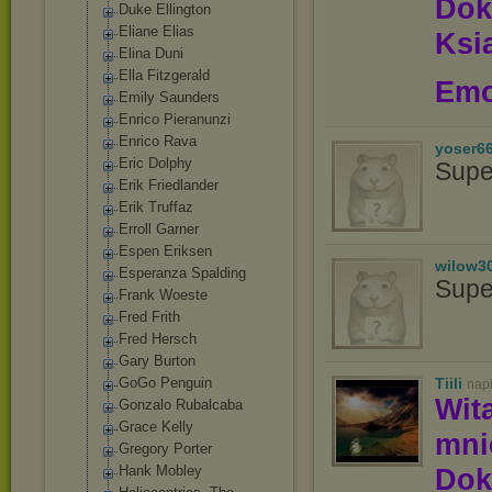
Dok
Duke Ellington
Eliane Elias
Ksią
Elina Duni
Ella Fitzgerald
Emo
Emily Saunders
Enrico Pieranunzi
Enrico Rava
yoser6
Eric Dolphy
Supe
Erik Friedlander
Erik Truffaz
Erroll Garner
Espen Eriksen
wilow3
Esperanza Spalding
Supe
Frank Woeste
Fred Frith
Fred Hersch
Gary Burton
GoGo Penguin
Tiili
nap
Wit
Gonzalo Rubalcaba
Grace Kelly
mn
Gregory Porter
Hank Mobley
Dok