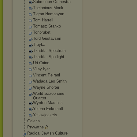
Submotion Orchestra
Thelonious Monk
Tigran Hamasyan
Tom Harrell
Tomasz Stanko
Tonbruket
Tord Gustavsen
Troyka
Tzadik - Spectrum
Tzadik - Spotlight
Uri Caine
Vijay Iyer
Vincent Peirani
Wadada Leo Smith
Wayne Shorter
World Saxophone
Quartet
Wynton Marsalis
Yelena Eckemoff
Yellowjackets
Galeria
Prywatne
Radical Jewish Culture