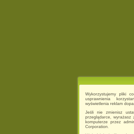
Wykorzystujemy pliki c
usprawnienia korzyst
wyświetlenia reklam dop
Jeśli nie zmienisz ust
przeglądarce, wyrażasz
komputerze przez admin
Corporation.