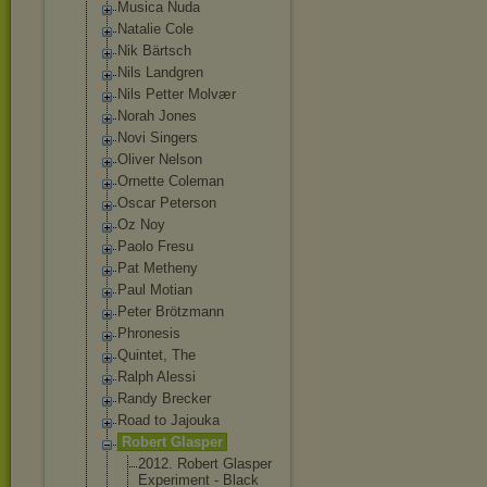
Musica Nuda
Natalie Cole
Nik Bärtsch
Nils Landgren
Nils Petter Molvær
Norah Jones
Novi Singers
Oliver Nelson
Ornette Coleman
Oscar Peterson
Oz Noy
Paolo Fresu
Pat Metheny
Paul Motian
Peter Brötzmann
Phronesis
Quintet, The
Ralph Alessi
Randy Brecker
Road to Jajouka
Robert Glasper
2012. Robert Glasper
Experiment - Black