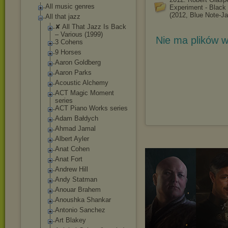
All music genres
Experiment - Black
(2012, Blue Note-J
All that jazz
✘ All That Jazz Is Back
‎– Various (1999)
Nie ma plików w
3 Cohens
9 Horses
Aaron Goldberg
Aaron Parks
Acoustic Alchemy
ACT Magic Moment
series
ACT Piano Works series
Adam Bałdych
Ahmad Jamal
Albert Ayler
Anat Cohen
Anat Fort
Andrew Hill
Andy Statman
Anouar Brahem
Anoushka Shankar
Antonio Sanchez
Art Blakey