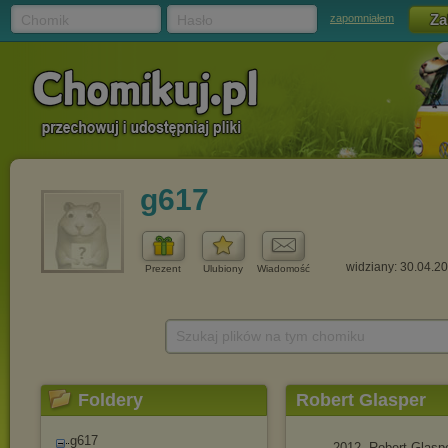
Chomik
Hasło
zapomniałem
g617
widziany: 30.04.2
Prezent
Ulubiony
Wiadomość
Szukaj plików na tym chomiku
Foldery
Robert Glasper
g617
2012. Robert Glasp