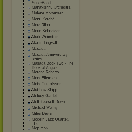
SuperBand
Mahavishnu Orchestra
Malene Mortensen
Manu Katché
Marc Ribot
Maria Schneider
Mark Weinstein
Martin Tingvall
Masada
Masada Annivers ary
series
Masada Book Two - The
Book of Angels
Matana Roberts
Mats Eilertsen
Mats Gustafsson
Matthew Shipp
Melody Gardot
Melt Yourself Down
Michael Wollny
Miles Davis
Modern Jazz Quartet,
The
Mop Mop