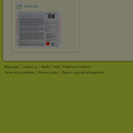
Back.jpg
Main page
Contact us
Media
Help
Publishers Platform
Terms and conditions
Privacy policy
Report copyright infringement