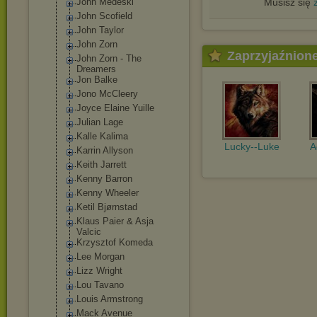
John Medeski
Musisz się
John Scofield
John Taylor
John Zorn
Zaprzyjaźnion
John Zorn - The
Dreamers
Jon Balke
Jono McCleery
Joyce Elaine Yuille
Julian Lage
Kalle Kalima
Lucky--Luke
A
Karrin Allyson
Keith Jarrett
Kenny Barron
Kenny Wheeler
Ketil Bjørnstad
Klaus Paier & Asja
Valcic
Krzysztof Komeda
Lee Morgan
Lizz Wright
Lou Tavano
Louis Armstrong
Mack Avenue