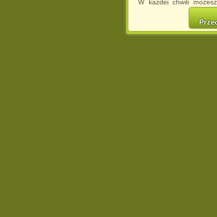
W każdej chwili możesz
cookies w swojej przeglą
w naszej Pol
Prze
http://chomikuj.pl/Polity
Jednocześnie informuje
może spowodować ogr
Chomikuj.pl.
W przypadku braku twojej
prosimy o opuszczenie se
Wykorzystanie plików c
(dostosowanie reklam do
działań marketingowych).
Wyrażenie sprzeciwu spo
będzie dopasowana do Tw
wyświetlona przypadkowo
Istnieje możliwość zmian
sposób uniemożliwiając
urządzeniu końcowym. M
dokonując odpowiednich
internetowej.
Pełną informację na 
http://chomikuj.pl/Polity