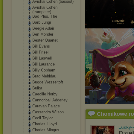
Avishai Cohen (bassist)
Avishai Cohen
(trumpeter)
Bad Plus, The
Barb Jungr
Beegie Adair
Ben Monder
Bester Quartet
Bill Evans
Bill Frisell
Bill Laswell
Bill Laurance
Billy Cobham
Brad Mehldau
Bugge Wesseltoft
Buika
Caecilie Norby
Cannonball Adderley
Caravan Palace
Cassandra Wilson
Chomikowe r
Cecil Taylor
Charles Llloyd
Lucky-
Charles Mingus
Dzięk