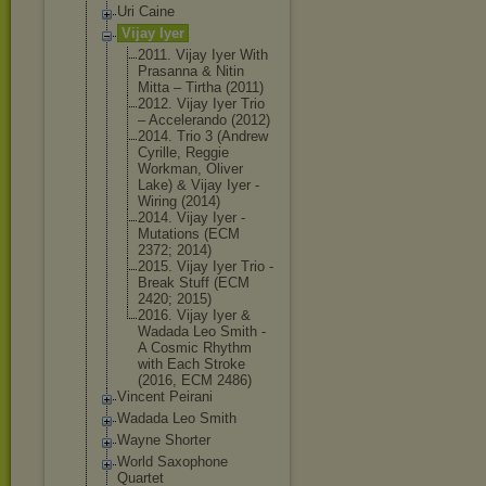
Uri Caine
Vijay Iyer
2011. Vijay Iyer With
Prasanna & Nitin
Mitta ‎– Tirtha (2011)
2012. Vijay Iyer Trio
‎– Accelerando (2012)
2014. Trio 3 (Andrew
Cyrille, Reggie
Workman, Oliver
Lake) & Vijay Iyer -
Wiring (2014)
2014. Vijay Iyer -
Mutations (ECM
2372; 2014)
2015. Vijay Iyer Trio -
Break Stuff (ECM
2420; 2015)
2016. Vijay Iyer &
Wadada Leo Smith -
A Cosmic Rhythm
with Each Stroke
(2016, ECM 2486)
Vincent Peirani
Wadada Leo Smith
Wayne Shorter
World Saxophone
Quartet