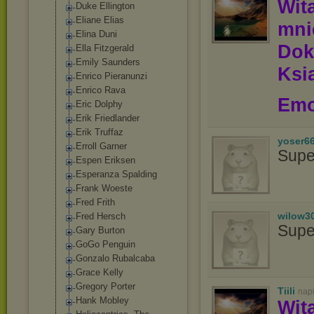
Wit
Duke Ellington
Eliane Elias
mn
Elina Duni
Dok
Ella Fitzgerald
Emily Saunders
Ksią
Enrico Pieranunzi
Enrico Rava
Emo
Eric Dolphy
Erik Friedlander
Erik Truffaz
yoser6
Erroll Garner
Supe
Espen Eriksen
Esperanza Spalding
Frank Woeste
Fred Frith
wilow3
Fred Hersch
Supe
Gary Burton
GoGo Penguin
Gonzalo Rubalcaba
Grace Kelly
Gregory Porter
Tiili
nap
Hank Mobley
Wit