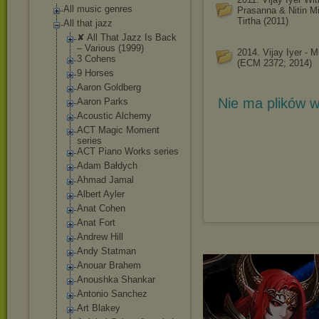
All music genres
Prasanna & Nitin Mit
Tirtha (2011)
All that jazz
✘ All That Jazz Is Back
‎– Various (1999)
2014. Vijay Iyer - M
3 Cohens
(ECM 2372; 2014)
9 Horses
Aaron Goldberg
Nie ma plików w
Aaron Parks
Acoustic Alchemy
ACT Magic Moment
series
ACT Piano Works series
Adam Bałdych
Ahmad Jamal
Albert Ayler
Anat Cohen
Anat Fort
Andrew Hill
Andy Statman
Anouar Brahem
Anoushka Shankar
Antonio Sanchez
Art Blakey