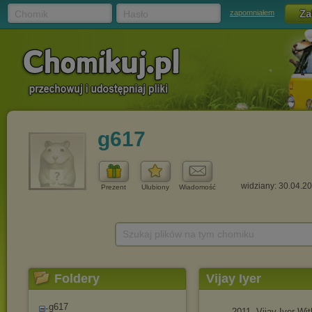
Chomik
Hasło
zapomniałem
g617
widziany: 30.04.2
Prezent
Ulubiony
Wiadomość
Szukaj plików na tym chomiku
Foldery
Vijay Iyer
g617
2011. Vijay Iyer Wit