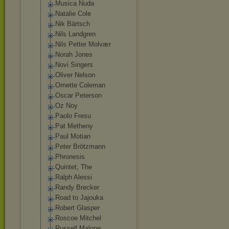
Musica Nuda
Natalie Cole
Nik Bärtsch
Nils Landgren
Nils Petter Molvær
Norah Jones
Novi Singers
Oliver Nelson
Ornette Coleman
Oscar Peterson
Oz Noy
Paolo Fresu
Pat Metheny
Paul Motian
Peter Brötzmann
Phronesis
Quintet, The
Ralph Alessi
Randy Brecker
Road to Jajouka
Robert Glasper
Roscoe Mitchel
Russell Malone