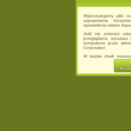
Wykorzystujemy pliki c
usprawnienia korzyst
wyświetlenia reklam dop
Jeśli nie zmienisz ust
przeglądarce, wyrażasz
komputerze przez admin
Corporation.
W każdej chwili możesz
cookies w swojej przeglą
w naszej Pol
Prze
http://chomikuj.pl/Polity
Jednocześnie informuje
może spowodować ogr
Chomikuj.pl.
W przypadku braku twojej
prosimy o opuszczenie se
Wykorzystanie plików c
(dostosowanie reklam do
działań marketingowych).
Wyrażenie sprzeciwu spo