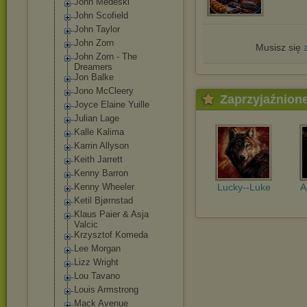
John Medeski
John Scofield
John Taylor
John Zorn
Musisz się
John Zorn - The
Dreamers
Jon Balke
Jono McCleery
Zaprzyjaźnion
Joyce Elaine Yuille
Julian Lage
Kalle Kalima
Karrin Allyson
Keith Jarrett
Kenny Barron
Kenny Wheeler
Lucky--Luke
A
Ketil Bjørnstad
Klaus Paier & Asja
Valcic
Krzysztof Komeda
Lee Morgan
Lizz Wright
Lou Tavano
Louis Armstrong
Mack Avenue