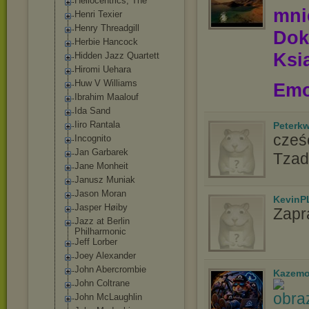
Heliocentrics, The
mn
Henri Texier
Henry Threadgill
Dok
Herbie Hancock
Ksią
Hidden Jazz Quartett
Hiromi Uehara
Huw V Williams
Emo
Ibrahim Maalouf
Ida Sand
Iiro Rantala
Peterk
cześć
Incognito
Jan Garbarek
Tzad
Jane Monheit
Janusz Muniak
Jason Moran
KevinP
Jasper Høiby
Zapr
Jazz at Berlin
Philharmonic
Jeff Lorber
Joey Alexander
John Abercrombie
Kazemo
John Coltrane
John McLaughlin