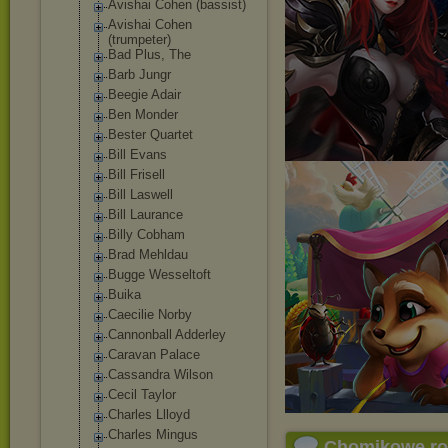
Avishai Cohen (bassist)
Avishai Cohen
(trumpeter)
Bad Plus, The
Barb Jungr
Beegie Adair
Ben Monder
Bester Quartet
Bill Evans
Bill Frisell
Bill Laswell
Bill Laurance
Billy Cobham
Brad Mehldau
Bugge Wesseltoft
Buika
Caecilie Norby
Cannonball Adderley
Caravan Palace
Cassandra Wilson
Cecil Taylor
Charles Llloyd
Charles Mingus
Chomikowe r