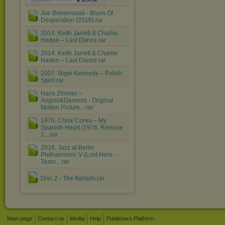
Joe Bonamassa - Blues Of
Desperation (2016).rar
2014. Keith Jarrett & Charlie
Haden – Last Dance.rar
2014. Keith Jarrett & Charlie
Haden – Last Dance.rar
2007. Nigel Kennedy ‎– Polish
Spirit.rar
Hans Zimmer ‎–
Angels&Demons - Original
Motion Picture....rar
1976. Chick Corea ‎– My
Spanish Heart (1976, Reissue
2....rar
2016. Jazz at Berlin
Philharmonic V (Lost Hero -
Tears....rar
Disc 2 - The Ballads.rar
Main page
Contact us
Media
Help
Publishers Platform