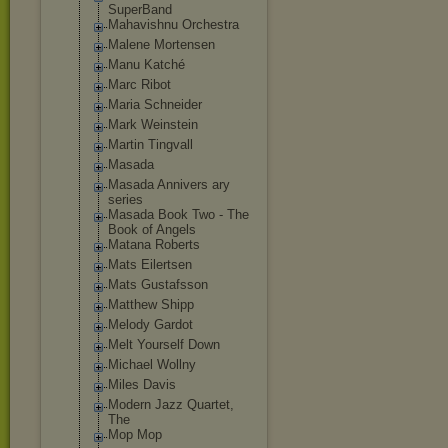
SuperBand
Mahavishnu Orchestra
Malene Mortensen
Manu Katché
Marc Ribot
Maria Schneider
Mark Weinstein
Martin Tingvall
Masada
Masada Annivers ary
series
Masada Book Two - The
Book of Angels
Matana Roberts
Mats Eilertsen
Mats Gustafsson
Matthew Shipp
Melody Gardot
Melt Yourself Down
Michael Wollny
Miles Davis
Modern Jazz Quartet,
The
Mop Mop