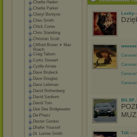
Charlie Haden
Charlie Parker
Lucky-
Cheryl Bentyne
Dzięk
Ches Smith
Chick Corea
Chris Standring
Christian Scott
Clifford Brown ✶ Max
weeeee
Roach
Craig Taborn
Caravan 
Curtis Stewart
Caravan
Cyrille Aimée
Dave Brubeck
Caravan
Dave Douglas
Caravan
Dave Liebman
David Rothenberg
David Sanborn
BG.SP..
David Torn
POZ
Dee Dee Bridgewater
MUZY
De-Phazz
Dexter Gordon
Dhafer Youssef
Tiili
nap
Dr. Lonnie Smith