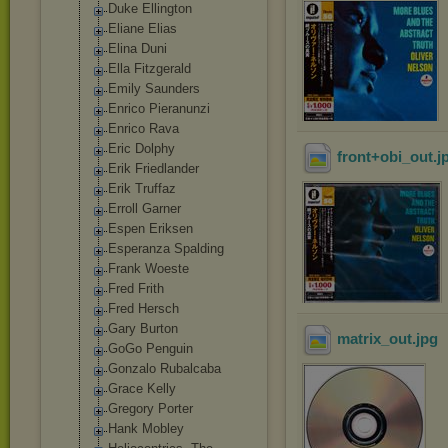
Duke Ellington
Eliane Elias
Elina Duni
Ella Fitzgerald
Emily Saunders
Enrico Pieranunzi
Enrico Rava
Eric Dolphy
front+obi_out
.j
Erik Friedlander
Erik Truffaz
Erroll Garner
Espen Eriksen
Esperanza Spalding
Frank Woeste
Fred Frith
Fred Hersch
Gary Burton
matrix_out
.jpg
GoGo Penguin
Gonzalo Rubalcaba
Grace Kelly
Gregory Porter
Hank Mobley