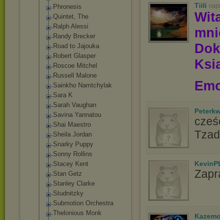
Tiili
nap
Phronesis
Wit
Quintet, The
Ralph Alessi
mn
Randy Brecker
Dok
Road to Jajouka
Robert Glasper
Ksią
Roscoe Mitchel
Russell Malone
Emo
Sainkho Namtchylak
Sara K
Sarah Vaughan
Peterk
Savina Yannatou
cześć
Shai Maestro
Tzad
Sheila Jordan
Snarky Puppy
Sonny Rollins
KevinP
Stacey Kent
Zapr
Stan Getz
Stanley Clarke
Studnitzky
Submotion Orchestra
Thelonious Monk
Kazemo