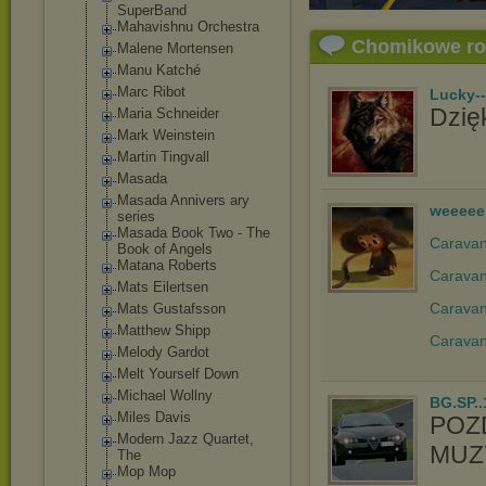
SuperBand
Mahavishnu Orchestra
Chomikowe r
Malene Mortensen
Manu Katché
Marc Ribot
Lucky-
Dzięk
Maria Schneider
Mark Weinstein
Martin Tingvall
Masada
Masada Annivers ary
weeeee
series
Masada Book Two - The
Caravan 
Book of Angels
Matana Roberts
Caravan
Mats Eilertsen
Caravan
Mats Gustafsson
Matthew Shipp
Caravan
Melody Gardot
Melt Yourself Down
Michael Wollny
BG.SP..
Miles Davis
POZ
Modern Jazz Quartet,
MUZY
The
Mop Mop