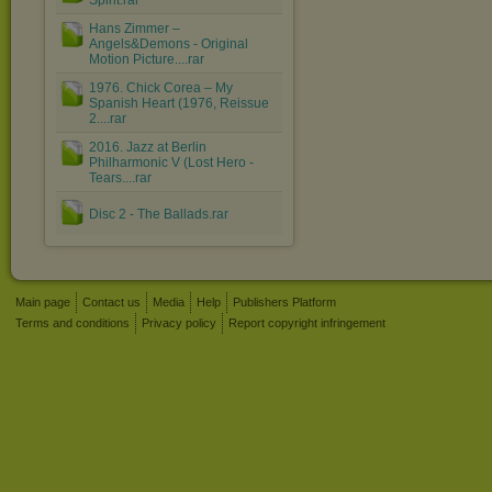
Spirit.rar
Hans Zimmer ‎–
Angels&Demons - Original
Motion Picture....rar
1976. Chick Corea ‎– My
Spanish Heart (1976, Reissue
2....rar
2016. Jazz at Berlin
Philharmonic V (Lost Hero -
Tears....rar
Disc 2 - The Ballads.rar
Main page
Contact us
Media
Help
Publishers Platform
Terms and conditions
Privacy policy
Report copyright infringement