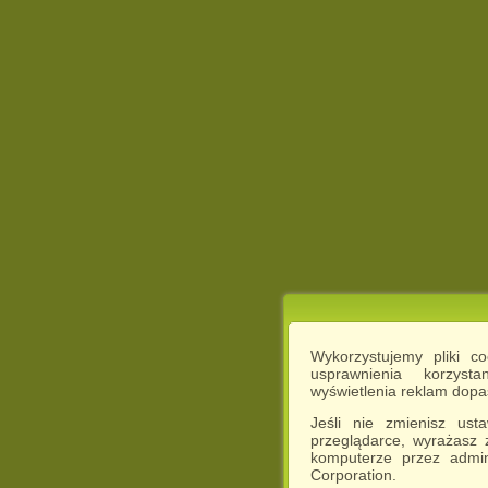
Wykorzystujemy pliki c
usprawnienia korzyst
wyświetlenia reklam dop
Jeśli nie zmienisz ust
przeglądarce, wyrażasz
komputerze przez admin
Corporation.