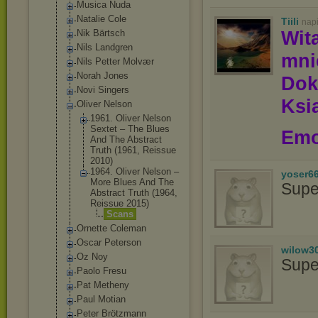
Musica Nuda
Natalie Cole
Tiili
nap
Wit
Nik Bärtsch
Nils Landgren
mn
Nils Petter Molvær
Norah Jones
Dok
Novi Singers
Ksią
Oliver Nelson
1961. Oliver Nelson
Sextet ‎– The Blues
Emo
And The Abstract
Truth (1961, Reissue
2010)
1964. Oliver Nelson ‎–
yoser6
More Blues And The
Supe
Abstract Truth (1964,
Reissue 2015)
Scans
Ornette Coleman
Oscar Peterson
wilow3
Oz Noy
Supe
Paolo Fresu
Pat Metheny
Paul Motian
Peter Brötzmann