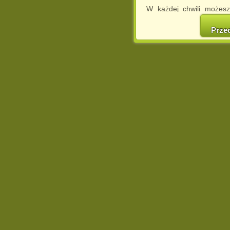
W każdej chwili możesz
cookies w swojej przeglą
w naszej Pol
Prze
http://chomikuj.pl/Polity
Jednocześnie informuje
może spowodować ogr
Chomikuj.pl.
W przypadku braku twojej
prosimy o opuszczenie se
Wykorzystanie plików c
(dostosowanie reklam do
działań marketingowych).
Wyrażenie sprzeciwu spo
będzie dopasowana do Tw
wyświetlona przypadkowo
Istnieje możliwość zmian
sposób uniemożliwiając
urządzeniu końcowym. M
dokonując odpowiednich
internetowej.
Pełną informację na 
http://chomikuj.pl/Polity