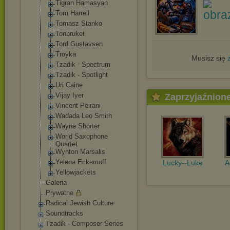
Tigran Hamasyan
Tom Harrell
Tomasz Stanko
Tonbruket
Tord Gustavsen
Troyka
Musisz się
Tzadik - Spectrum
Tzadik - Spotlight
Uri Caine
Vijay Iyer
Zaprzyjaźnion
Vincent Peirani
Wadada Leo Smith
Wayne Shorter
World Saxophone
Quartet
Wynton Marsalis
Yelena Eckemoff
Lucky--Luke
A
Yellowjackets
Galeria
Prywatne
Radical Jewish Culture
Soundtracks
Tzadik - Composer Series