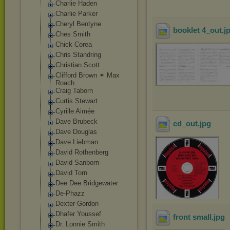
Charlie Haden
Charlie Parker
Cheryl Bentyne
booklet 4_out
.j
Ches Smith
Chick Corea
Chris Standring
Christian Scott
Clifford Brown ✶ Max
Roach
Craig Taborn
Curtis Stewart
Cyrille Aimée
Dave Brubeck
cd_out
.jpg
Dave Douglas
Dave Liebman
David Rothenberg
David Sanborn
David Torn
Dee Dee Bridgewater
De-Phazz
Dexter Gordon
Dhafer Youssef
front small
.jpg
Dr. Lonnie Smith