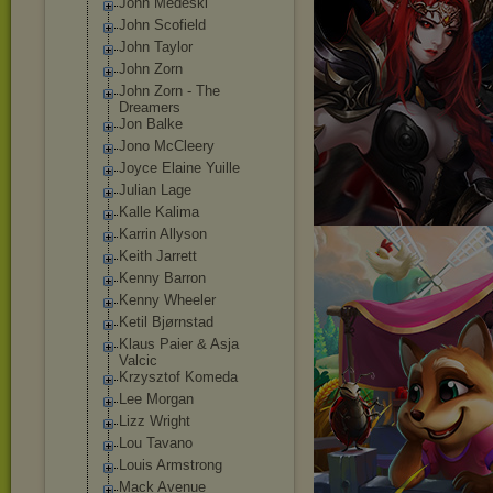
John Medeski
John Scofield
John Taylor
John Zorn
John Zorn - The
Dreamers
Jon Balke
Jono McCleery
Joyce Elaine Yuille
Julian Lage
Kalle Kalima
Karrin Allyson
Keith Jarrett
Kenny Barron
Kenny Wheeler
Ketil Bjørnstad
Klaus Paier & Asja
Valcic
Krzysztof Komeda
Lee Morgan
Lizz Wright
Lou Tavano
Louis Armstrong
Mack Avenue