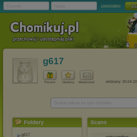
Chomik
Hasło
zapomniałem
g617
widziany: 30.04.2
Prezent
Ulubiony
Wiadomość
Szukaj plików na tym chomiku
Foldery
Scans
g617
sortuj według: