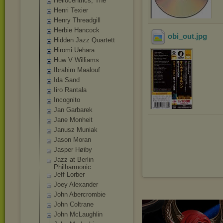
Heliocentrics, The
Henri Texier
Henry Threadgill
Herbie Hancock
obi_out
.jpg
Hidden Jazz Quartett
Hiromi Uehara
Huw V Williams
Ibrahim Maalouf
Ida Sand
Iiro Rantala
Incognito
Jan Garbarek
Jane Monheit
Janusz Muniak
Jason Moran
Jasper Høiby
Jazz at Berlin
Philharmonic
Jeff Lorber
Joey Alexander
John Abercrombie
John Coltrane
John McLaughlin