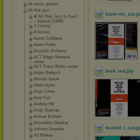
All music genres
All that jazz
back+obi_out
.j
✘ All That Jazz Is Back
‎– Various (1999)
3 Cohens
9 Horses
Aaron Goldberg
Aaron Parks
Acoustic Alchemy
ACT Magic Moment
series
ACT Piano Works series
back_out
.jpg
Adam Bałdych
Ahmad Jamal
Albert Ayler
Anat Cohen
Anat Fort
Andrew Hill
Andy Statman
Anouar Brahem
Anoushka Shankar
booklet 1_out
.j
Antonio Sanchez
Art Blakey