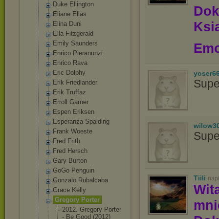
Duke Ellington
Dok
Eliane Elias
Ksią
Elina Duni
Ella Fitzgerald
Emily Saunders
Emo
Enrico Pieranunzi
Enrico Rava
Eric Dolphy
yoser6
Supe
Erik Friedlander
Erik Truffaz
Erroll Garner
Espen Eriksen
Esperanza Spalding
wilow3
Frank Woeste
Supe
Fred Frith
Fred Hersch
Gary Burton
GoGo Penguin
Tiili
nap
Gonzalo Rubalcaba
Wit
Grace Kelly
Gregory Porter
mn
2012. Gregory Porter
- Be Good (2012)