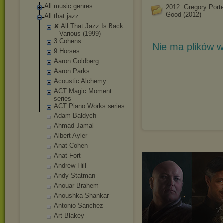
All music genres
2012. Gregory Porte
Good (2012)
All that jazz
✘ All That Jazz Is Back
‎– Various (1999)
3 Cohens
Nie ma plików w
9 Horses
Aaron Goldberg
Aaron Parks
Acoustic Alchemy
ACT Magic Moment
series
ACT Piano Works series
Adam Bałdych
Ahmad Jamal
Albert Ayler
Anat Cohen
Anat Fort
Andrew Hill
Andy Statman
Anouar Brahem
Anoushka Shankar
Antonio Sanchez
Art Blakey