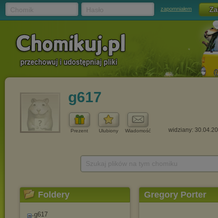
Chomik
Hasło
zapomniałem
g617
widziany: 30.04.2
Prezent
Ulubiony
Wiadomość
Szukaj plików na tym chomiku
Foldery
Gregory Porter
g617