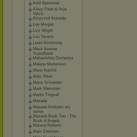
Ketil Bjørnstad
Klaus Paier & Asja
Valcic
Krzysztof Komeda
Lee Morgan
Lizz Wright
Lou Tavano
Louis Armstrong
Mack Avenue
SuperBand
Mahavishnu Orchestra
Malene Mortensen
Manu Katché
Marc Ribot
Maria Schneider
Mark Weinstein
Martin Tingvall
Masada
Masada Annivers ary
series
Masada Book Two - The
Book of Angels
Matana Roberts
Mats Eilertsen