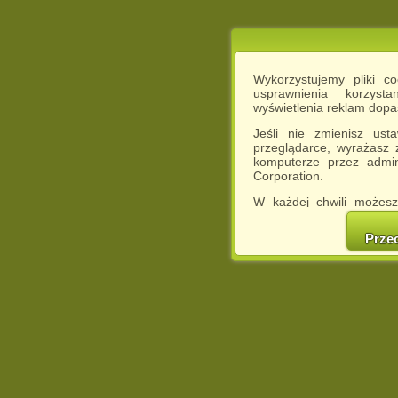
Wykorzystujemy pliki c
usprawnienia korzyst
wyświetlenia reklam dop
Jeśli nie zmienisz ust
przeglądarce, wyrażasz
komputerze przez admin
Corporation.
W każdej chwili możesz
cookies w swojej przeglą
w naszej Pol
Prze
http://chomikuj.pl/Polity
Jednocześnie informuje
może spowodować ogr
Chomikuj.pl.
W przypadku braku twojej
prosimy o opuszczenie se
Wykorzystanie plików c
(dostosowanie reklam do
działań marketingowych).