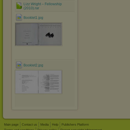
Lizz Wright ‎– Fellowship
(2010).rar
Booklet1.jpg
Booklet2.jpg
Main page
Contact us
Media
Help
Publishers Platform