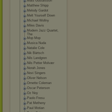
Mats Gustafsson
Matthew Shipp
Melody Gardot
Melt Yourself Down
Michael Wollny
Miles Davis
Modern Jazz Quartet,
The
Mop Mop
Musica Nuda
Natalie Cole
Nik Bärtsch
Nils Landgren
Nils Petter Molvær
Norah Jones
Novi Singers
Oliver Nelson
Ornette Coleman
Oscar Peterson
Oz Noy
Paolo Fresu
Pat Metheny
Paul Motian