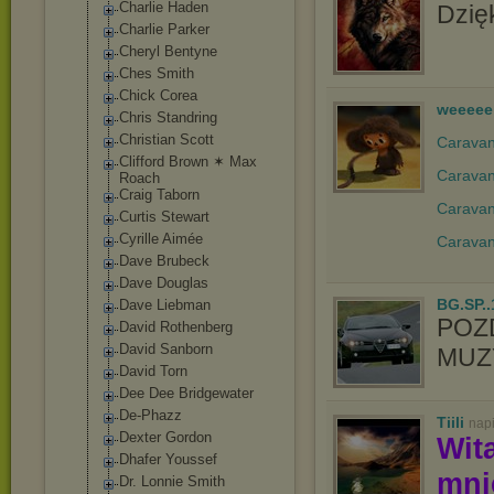
Charlie Haden
Dzięk
Charlie Parker
Cheryl Bentyne
Ches Smith
Chick Corea
weeeee
Chris Standring
Christian Scott
Caravan 
Clifford Brown ✶ Max
Caravan
Roach
Craig Taborn
Caravan
Curtis Stewart
Cyrille Aimée
Caravan
Dave Brubeck
Dave Douglas
BG.SP..
Dave Liebman
POZ
David Rothenberg
David Sanborn
MUZY
David Torn
Dee Dee Bridgewater
De-Phazz
Tiili
nap
Dexter Gordon
Wit
Dhafer Youssef
mn
Dr. Lonnie Smith