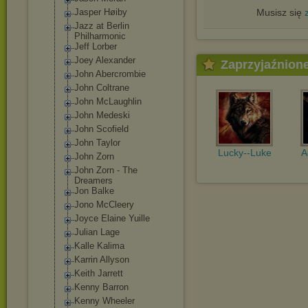
Jasper Høiby
Musisz się
Jazz at Berlin
Philharmonic
Jeff Lorber
Joey Alexander
Zaprzyjaźnion
John Abercrombie
John Coltrane
John McLaughlin
John Medeski
John Scofield
John Taylor
Lucky--Luke
A
John Zorn
John Zorn - The
Dreamers
Jon Balke
Jono McCleery
Joyce Elaine Yuille
Julian Lage
Kalle Kalima
Karrin Allyson
Keith Jarrett
Kenny Barron
Kenny Wheeler