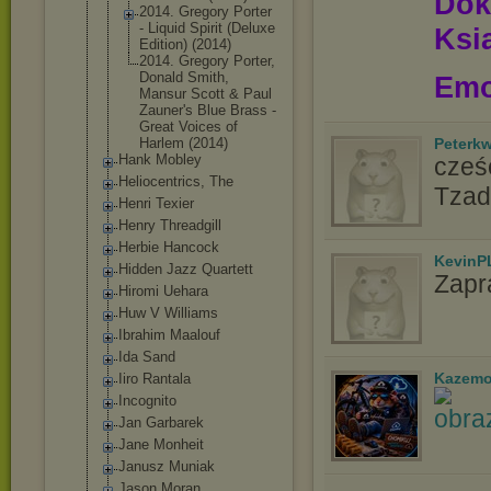
Dok
2014. Gregory Porter
- Liquid Spirit (Deluxe
Ksią
Edition) (2014)
2014. Gregory Porter,
Donald Smith,
Emo
Mansur Scott & Paul
Zauner's Blue Brass -
Great Voices of
Harlem (2014)
Peterk
Hank Mobley
cześć
Heliocentrics, The
Tzad
Henri Texier
Henry Threadgill
Herbie Hancock
KevinP
Hidden Jazz Quartett
Zapr
Hiromi Uehara
Huw V Williams
Ibrahim Maalouf
Ida Sand
Kazemo
Iiro Rantala
Incognito
Jan Garbarek
Jane Monheit
Janusz Muniak
Jason Moran