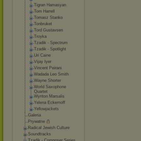
Tigran Hamasyan
Tom Harrell
Tomasz Stanko
Tonbruket
Tord Gustavsen
Troyka
Tzadik - Spectrum
Tzadik - Spotlight
Uri Caine
Vijay Iyer
Vincent Peirani
Wadada Leo Smith
Wayne Shorter
World Saxophone
Quartet
Wynton Marsalis
Yelena Eckemoff
Yellowjackets
Galeria
Prywatne
Radical Jewish Culture
Soundtracks
Tzadik - Composer Series