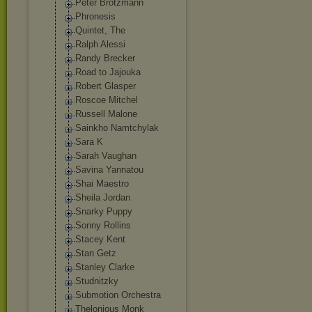
Peter Brötzmann
Phronesis
Quintet, The
Ralph Alessi
Randy Brecker
Road to Jajouka
Robert Glasper
Roscoe Mitchel
Russell Malone
Sainkho Namtchylak
Sara K
Sarah Vaughan
Savina Yannatou
Shai Maestro
Sheila Jordan
Snarky Puppy
Sonny Rollins
Stacey Kent
Stan Getz
Stanley Clarke
Studnitzky
Submotion Orchestra
Thelonious Monk