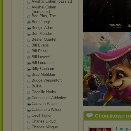
Avishai Cohen (bassist)
Avishai Cohen
(trumpeter)
Bad Plus, The
Barb Jungr
Beegie Adair
Ben Monder
Bester Quartet
Bill Evans
Bill Frisell
Bill Laswell
Bill Laurance
Billy Cobham
Brad Mehldau
Bugge Wesseltoft
Buika
Caecilie Norby
Cannonball Adderley
Caravan Palace
Cassandra Wilson
Chomikowe r
Cecil Taylor
Charles Llloyd
Charles Mingus
Lucky-