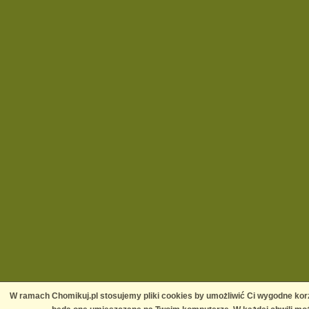
W ramach Chomikuj.pl stosujemy pliki cookies by umożliwić Ci wygodne korz