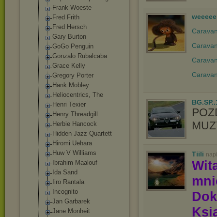
Frank Woeste
weeeee
Fred Frith
Fred Hersch
Caravan 
Gary Burton
Caravan
GoGo Penguin
Gonzalo Rubalcaba
Caravan
Grace Kelly
Caravan
Gregory Porter
Hank Mobley
Heliocentrics, The
BG.SP..
Henri Texier
POZ
Henry Threadgill
MUZY
Herbie Hancock
Hidden Jazz Quartett
Hiromi Uehara
Huw V Williams
Tiili
nap
Wit
Ibrahim Maalouf
Ida Sand
mn
Iiro Rantala
Incognito
Dok
Jan Garbarek
Ksią
Jane Monheit