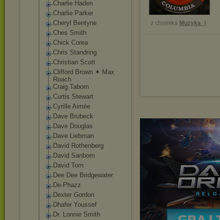
Charlie Haden
Charlie Parker
Cheryl Bentyne
z chomika
Muzyka_i
Ches Smith
Chick Corea
Chris Standring
Christian Scott
Clifford Brown ✶ Max
Roach
Craig Taborn
Curtis Stewart
Cyrille Aimée
Dave Brubeck
Dave Douglas
Dave Liebman
David Rothenberg
David Sanborn
David Torn
Dee Dee Bridgewater
De-Phazz
Dexter Gordon
Dhafer Youssef
Dr. Lonnie Smith