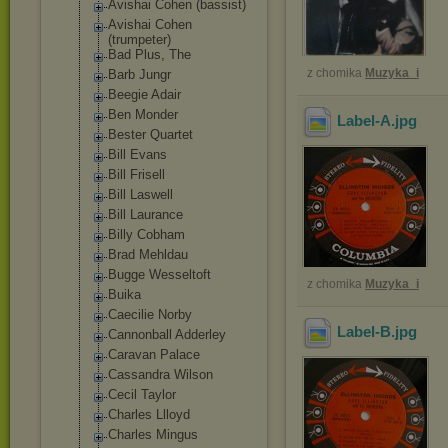
Avishai Cohen (bassist)
Avishai Cohen
(trumpeter)
Bad Plus, The
z chomika
Muzyka_i
Barb Jungr
Beegie Adair
Ben Monder
Label-A
.jpg
Bester Quartet
Bill Evans
Bill Frisell
Bill Laswell
Bill Laurance
Billy Cobham
Brad Mehldau
Bugge Wesseltoft
z chomika
Muzyka_i
Buika
Caecilie Norby
Label-B
.jpg
Cannonball Adderley
Caravan Palace
Cassandra Wilson
Cecil Taylor
Charles Llloyd
Charles Mingus