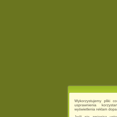
Wykorzystujemy pliki c
usprawnienia korzyst
wyświetlenia reklam dop
Jeśli nie zmienisz ust