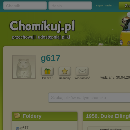
Chomik
Hasło
zapomniałem
g617
widziany: 30.04.2
Prezent
Ulubiony
Wiadomość
Szukaj plików na tym chomiku
Foldery
1958. Duke Ellingt
g617
sortuj według: