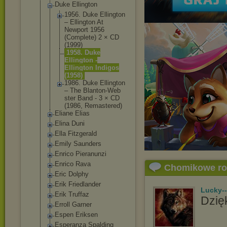
Duke Ellington
1956. Duke Ellington
‎– Ellington At
Newport 1956
(Complete) 2 × CD
(1999)
1958. Duke
Ellington -
Ellington Indigos
(1958)
1986. Duke Ellington
‎– The Blanton-Web
ster Band - 3 × CD
(1986, Remastered)
Eliane Elias
Elina Duni
Ella Fitzgerald
Emily Saunders
Enrico Pieranunzi
Enrico Rava
Chomikowe r
Eric Dolphy
Erik Friedlander
Lucky-
Erik Truffaz
Dzięk
Erroll Garner
Espen Eriksen
Esperanza Spalding