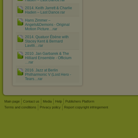
Haden – Last Dance.rar
2014. Keith Jarrett & Charlie
Haden – Last Dance.rar
Hans Zimmer ‎–
Angels&Demons - Original
Motion Picture....rar
2014. Quatuor Ébène with
Stacey Kent & Bernard
Lavilli....rar
2010. Jan Garbarek & The
Hilliard Ensemble - Officium
....rar
2016. Jazz at Berlin
Philharmonic V (Lost Hero -
Tears....rar
Main page
Contact us
Media
Help
Publishers Platform
Terms and conditions
Privacy policy
Report copyright infringement