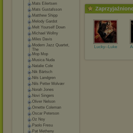
Mats Eilertsen
Zaprzyjaźnion
Mats Gustafsson
Matthew Shipp
Melody Gardot
Melt Yourself Down
Michael Wollny
Miles Davis
Modern Jazz Quartet,
Lucky--Luke
A
The
Mop Mop
Musica Nuda
Natalie Cole
Nik Bärtsch
Nils Landgren
Nils Petter Molvær
Norah Jones
Novi Singers
Oliver Nelson
Ornette Coleman
Oscar Peterson
Oz Noy
Paolo Fresu
Pat Metheny