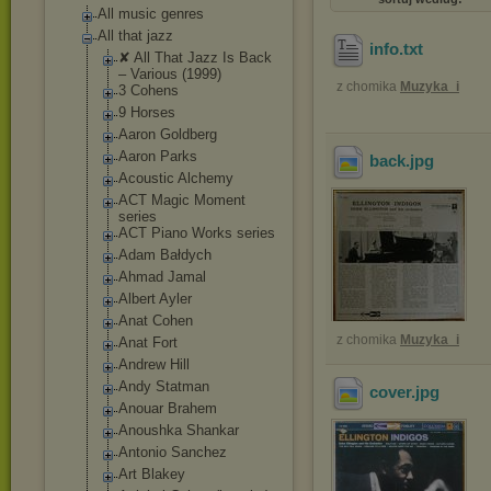
All music genres
All that jazz
info
.txt
✘ All That Jazz Is Back
‎– Various (1999)
z chomika
Muzyka_i
3 Cohens
9 Horses
Aaron Goldberg
Aaron Parks
back
.jpg
Acoustic Alchemy
ACT Magic Moment
series
ACT Piano Works series
Adam Bałdych
Ahmad Jamal
Albert Ayler
Anat Cohen
z chomika
Muzyka_i
Anat Fort
Andrew Hill
Andy Statman
cover
.jpg
Anouar Brahem
Anoushka Shankar
Antonio Sanchez
Art Blakey