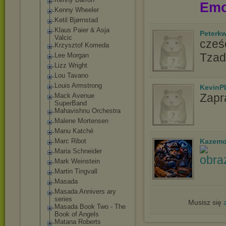
Emo
Kenny Wheeler
Ketil Bjørnstad
Klaus Paier & Asja
Peterk
Valcic
cześć
Krzysztof Komeda
Tzad
Lee Morgan
Lizz Wright
Lou Tavano
Louis Armstrong
KevinP
Zapr
Mack Avenue
SuperBand
Mahavishnu Orchestra
Malene Mortensen
Manu Katché
Marc Ribot
Kazemo
Maria Schneider
Mark Weinstein
Martin Tingvall
Masada
Masada Annivers ary
series
Musisz się
Masada Book Two - The
Book of Angels
Matana Roberts