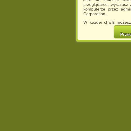
przeglądarce, wyrażasz
komputerze przez admin
Corporation.
W każdej chwili możesz
cookies w swojej przeglą
w naszej Pol
Prze
http://chomikuj.pl/Polity
Jednocześnie informuje
może spowodować ogr
Chomikuj.pl.
W przypadku braku twojej
prosimy o opuszczenie se
Wykorzystanie plików c
(dostosowanie reklam do
działań marketingowych).
Wyrażenie sprzeciwu spo
będzie dopasowana do Tw
wyświetlona przypadkowo
Istnieje możliwość zmian
sposób uniemożliwiając
urządzeniu końcowym. M
dokonując odpowiednich
internetowej.