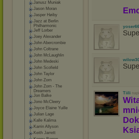
Janusz Muniak
Emo
Jason Moran
Jasper Høiby
Jazz at Berlin
Philharmonic
yoser6
Jeff Lorber
Supe
Joey Alexander
John Abercrombie
John Coltrane
John McLaughlin
wilow3
John Medeski
Supe
John Scofield
John Taylor
John Zorn
John Zorn - The
Dreamers
Tiili
nap
Jon Balke
Wit
Jono McCleery
mn
Joyce Elaine Yuille
Julian Lage
Dok
Kalle Kalima
Karrin Allyson
Ksią
Keith Jarrett
Kenny Barron