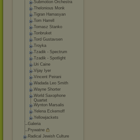
Submotion Orchestra
Thelonious Monk
Tigran Hamasyan
Tom Harrell
Tomasz Stanko
Tonbruket
Tord Gustavsen
Troyka
Tzadik - Spectrum
Tzadik - Spotlight
Uri Caine
Vijay Iyer
Vincent Peirani
Wadada Leo Smith
Wayne Shorter
World Saxophone
Quartet
Wynton Marsalis
Yelena Eckemoff
Yellowjackets
Galeria
Prywatne
Radical Jewish Culture