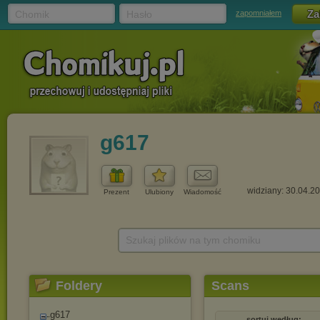
Chomik
Hasło
zapomniałem
g617
widziany: 30.04.2
Prezent
Ulubiony
Wiadomość
Szukaj plików na tym chomiku
Foldery
Scans
g617
sortuj według: