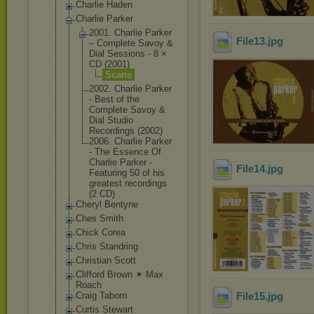
Charlie Haden
Charlie Parker
2001. Charlie Parker
File13
.jpg
‎– Complete Savoy &
Dial Sessions - 8 ×
CD (2001)
Scans
2002. Charlie Parker
- Best of the
Complete Savoy &
Dial Studio
Recordings (2002)
2006. Charlie Parker
- The Essence Of
Charlie Parker -
File14
.jpg
Featuring 50 of his
greatest recordings
(2 CD)
Cheryl Bentyne
Ches Smith
Chick Corea
Chris Standring
Christian Scott
Clifford Brown ✶ Max
Roach
Craig Taborn
File15
.jpg
Curtis Stewart