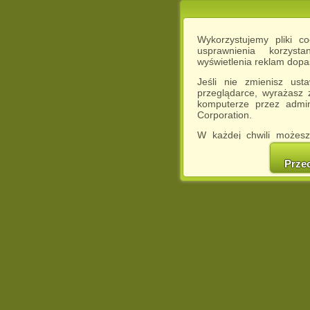
Wykorzystujemy pliki c
usprawnienia korzyst
wyświetlenia reklam dop
Jeśli nie zmienisz ust
przeglądarce, wyrażasz
komputerze przez admin
Corporation.
W każdej chwili możesz
cookies w swojej przeglą
w naszej Pol
Prze
http://chomikuj.pl/Polity
Jednocześnie informuje
może spowodować ogr
Chomikuj.pl.
W przypadku braku twojej
prosimy o opuszczenie se
Wykorzystanie plików c
(dostosowanie reklam do
działań marketingowych).
Wyrażenie sprzeciwu spo