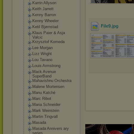
Karrin Allyson
Keith Jarrett
Kenny Barron
Kenny Wheeler
File9
.jpg
Ketil Bjørnstad
Klaus Paier & Asja
Valcic
Krzysztof Komeda
Lee Morgan
Lizz Wright
Lou Tavano
Louis Armstrong
Mack Avenue
SuperBand
Mahavishnu Orchestra
Malene Mortensen
Manu Katché
Marc Ribot
Maria Schneider
Mark Weinstein
Martin Tingvall
Masada
Masada Annivers ary
series