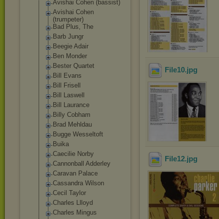
Avishai Cohen (bassist)
Avishai Cohen
(trumpeter)
Bad Plus, The
Barb Jungr
Beegie Adair
Ben Monder
Bester Quartet
File10
.jpg
Bill Evans
Bill Frisell
Bill Laswell
Bill Laurance
Billy Cobham
Brad Mehldau
Bugge Wesseltoft
Buika
Caecilie Norby
File12
.jpg
Cannonball Adderley
Caravan Palace
Cassandra Wilson
Cecil Taylor
Charles Llloyd
Charles Mingus