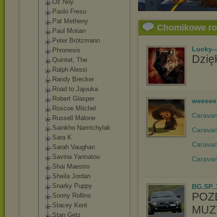
Oz Noy
Paolo Fresu
Pat Metheny
Chomikowe r
Paul Motian
Peter Brötzmann
Lucky-
Phronesis
Dzięk
Quintet, The
Ralph Alessi
Randy Brecker
Road to Jajouka
Robert Glasper
weeeee
Roscoe Mitchel
Caravan 
Russell Malone
Sainkho Namtchylak
Caravan
Sara K
Caravan
Sarah Vaughan
Savina Yannatou
Caravan
Shai Maestro
Sheila Jordan
Snarky Puppy
BG.SP..
POZ
Sonny Rollins
Stacey Kent
MUZY
Stan Getz