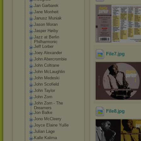
Jan Garbarek
Jane Monheit
Janusz Muniak
Jason Moran
Jasper Høiby
Jazz at Berlin
Philharmonic
Jeff Lorber
Joey Alexander
File7
.jpg
John Abercrombie
John Coltrane
John McLaughlin
John Medeski
John Scofield
John Taylor
John Zorn
John Zorn - The
Dreamers
File8
.jpg
Jon Balke
Jono McCleery
Joyce Elaine Yuille
Julian Lage
Kalle Kalima