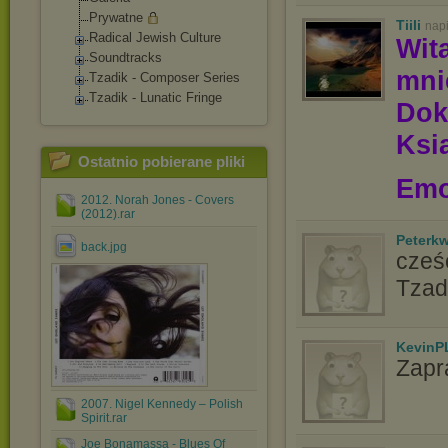
Prywatne
Tiili
nap
Radical Jewish Culture
Wit
Soundtracks
mn
Tzadik - Composer Series
Tzadik - Lunatic Fringe
Dok
Ksią
Ostatnio pobierane pliki
Emo
2012. Norah Jones - Covers
(2012).rar
Peterk
back.jpg
cześć
Tzad
KevinP
Zapr
2007. Nigel Kennedy ‎– Polish
Spirit.rar
Joe Bonamassa - Blues Of