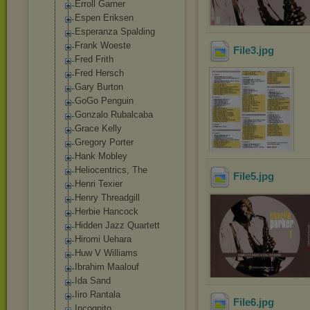
Erroll Garner
Espen Eriksen
Esperanza Spalding
Frank Woeste
File3
.jpg
Fred Frith
Fred Hersch
Gary Burton
GoGo Penguin
Gonzalo Rubalcaba
Grace Kelly
Gregory Porter
Hank Mobley
Heliocentrics, The
File5
.jpg
Henri Texier
Henry Threadgill
Herbie Hancock
Hidden Jazz Quartett
Hiromi Uehara
Huw V Williams
Ibrahim Maalouf
Ida Sand
Iiro Rantala
File6
.jpg
Incognito