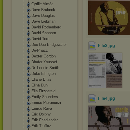
Cyrille Aimée
Dave Brubeck
Dave Douglas
Dave Liebman
David Rothenberg
David Sanborn
David Torn
Dee Dee Bridgewater
File2
.jpg
De-Phazz
Dexter Gordon
Dhafer Youssef
Dr. Lonnie Smith
Duke Ellington
Eliane Elias
Elina Duni
Ella Fitzgerald
Emily Saunders
File4
.jpg
Enrico Pieranunzi
Enrico Rava
Eric Dolphy
Erik Friedlander
Erik Truffaz