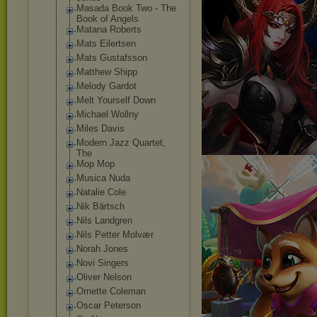
Masada Book Two - The
Book of Angels
Matana Roberts
Mats Eilertsen
Mats Gustafsson
Matthew Shipp
Melody Gardot
Melt Yourself Down
Michael Wollny
Miles Davis
Modern Jazz Quartet,
The
Mop Mop
Musica Nuda
Natalie Cole
Nik Bärtsch
Nils Landgren
Nils Petter Molvær
Norah Jones
Novi Singers
Oliver Nelson
Ornette Coleman
Oscar Peterson