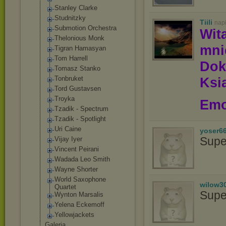
Stanley Clarke
Studnitzky
Tiili
nap
Submotion Orchestra
Wit
Thelonious Monk
mn
Tigran Hamasyan
Tom Harrell
Dok
Tomasz Stanko
Tonbruket
Ksią
Tord Gustavsen
Troyka
Emo
Tzadik - Spectrum
Tzadik - Spotlight
Uri Caine
yoser6
Supe
Vijay Iyer
Vincent Peirani
Wadada Leo Smith
Wayne Shorter
World Saxophone
wilow3
Quartet
Supe
Wynton Marsalis
Yelena Eckemoff
Yellowjackets
Galeria