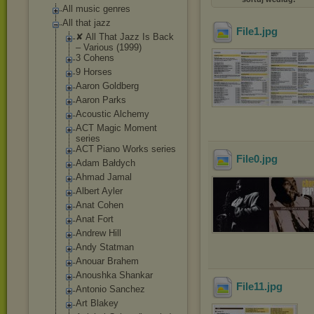
All music genres
All that jazz
File1
.jpg
✘ All That Jazz Is Back
‎– Various (1999)
3 Cohens
9 Horses
Aaron Goldberg
Aaron Parks
Acoustic Alchemy
ACT Magic Moment
series
ACT Piano Works series
File0
.jpg
Adam Bałdych
Ahmad Jamal
Albert Ayler
Anat Cohen
Anat Fort
Andrew Hill
Andy Statman
Anouar Brahem
Anoushka Shankar
File11
.jpg
Antonio Sanchez
Art Blakey