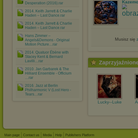
Kazemo
Desperation (2016).rar
2014. Keith Jarrett & Charlie
Haden – Last Dance.rar
2014. Keith Jarrett & Charlie
Haden – Last Dance.rar
Hans Zimmer ‎–
Musisz się
Angels&Demons - Original
Motion Picture....rar
2014. Quatuor Ébène with
Stacey Kent & Bernard
Lavilli....rar
Zaprzyjaźnion
2010. Jan Garbarek & The
Hilliard Ensemble - Officium
....rar
2016. Jazz at Berlin
Philharmonic V (Lost Hero -
Tears....rar
Lucky--Luke
A
Main page
Contact us
Media
Help
Publishers Platform