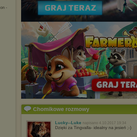
on -
Chomikowe rozmowy
Lucky--Luke
napisano 4.10.2017 19:34
Dzięki za Tingvalla- idealny na jesień ;-)