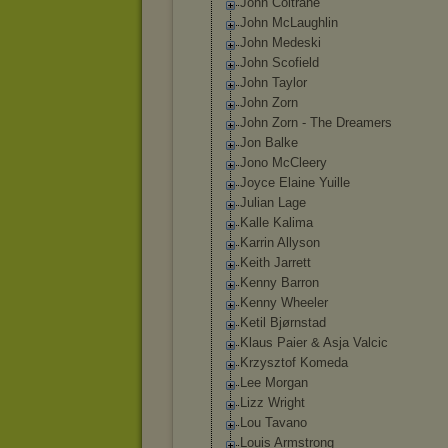
John Coltrane
John McLaughlin
John Medeski
John Scofield
John Taylor
John Zorn
John Zorn - The Dreamers
Jon Balke
Jono McCleery
Joyce Elaine Yuille
Julian Lage
Kalle Kalima
Karrin Allyson
Keith Jarrett
Kenny Barron
Kenny Wheeler
Ketil Bjørnstad
Klaus Paier & Asja Valcic
Krzysztof Komeda
Lee Morgan
Lizz Wright
Lou Tavano
Louis Armstrong