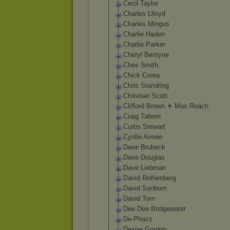
Cecil Taylor
Charles Llloyd
Charles Mingus
Charlie Haden
Charlie Parker
Cheryl Bentyne
Ches Smith
Chick Corea
Chris Standring
Christian Scott
Clifford Brown ✶ Max Roach
Craig Taborn
Curtis Stewart
Cyrille Aimée
Dave Brubeck
Dave Douglas
Dave Liebman
David Rothenberg
David Sanborn
David Torn
Dee Dee Bridgewater
De-Phazz
Dexter Gordon