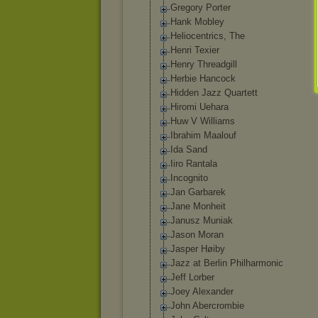
Gregory Porter
Hank Mobley
Heliocentrics, The
Henri Texier
Henry Threadgill
Herbie Hancock
Hidden Jazz Quartett
Hiromi Uehara
Huw V Williams
Ibrahim Maalouf
Ida Sand
Iiro Rantala
Incognito
Jan Garbarek
Jane Monheit
Janusz Muniak
Jason Moran
Jasper Høiby
Jazz at Berlin Philharmonic
Jeff Lorber
Joey Alexander
John Abercrombie