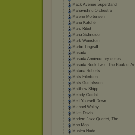
Mack Avenue SuperBand
Mahavishnu Orchestra
Malene Mortensen
Manu Katché
Marc Ribot
Maria Schneider
Mark Weinstein
Martin Tingvall
Masada
Masada Annivers ary series
Masada Book Two - The Book of An
Matana Roberts
Mats Eilertsen
Mats Gustafsson
Matthew Shipp
Melody Gardot
Melt Yourself Down
Michael Wollny
Miles Davis
Modern Jazz Quartet, The
Mop Mop
Musica Nuda