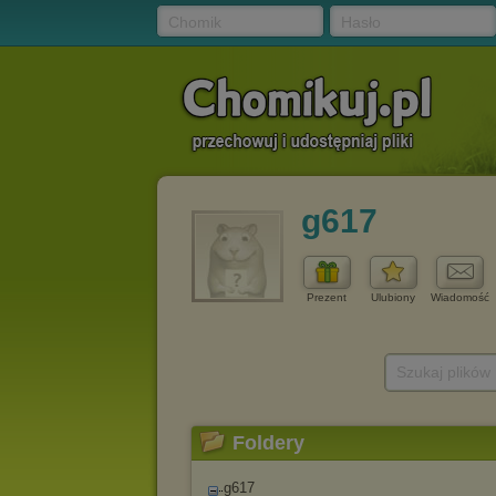
Chomik
Hasło
g617
Prezent
Ulubiony
Wiadomość
Szukaj plików
Foldery
g617