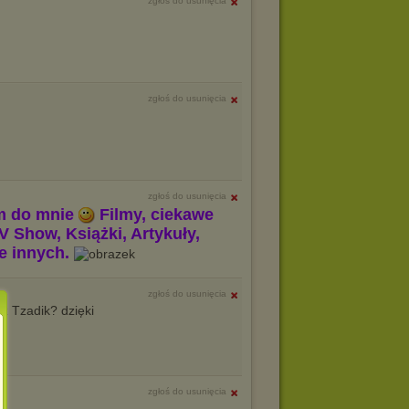
zgłoś do usunięcia
zgłoś do usunięcia
zgłoś do usunięcia
m do mnie
Filmy, ciekawe
V Show, Książki, Artykuły,
le innych.
zgłoś do usunięcia
 z Tzadik? dzięki
zgłoś do usunięcia