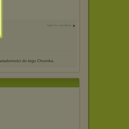
zgłoś do usunięcia
iadomości do tego Chomika.