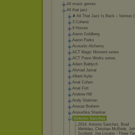
All music genres
All that jazz
✘ All That Jazz Is Back ‎– Various 
3 Cohens
9 Horses
Aaron Goldberg
Aaron Parks
Acoustic Alchemy
ACT Magic Moment series
ACT Piano Works series
Adam Bałdych
Ahmad Jamal
Albert Ayler
Anat Cohen
Anat Fort
Andrew Hill
Andy Statman
Anouar Brahem
Anoushka Shankar
Antonio Sanchez
2014. Antonio Sanchez, Brad
Mehldau, Christian McBride, Jo
Scofield, Joe Lovano - Three Ti