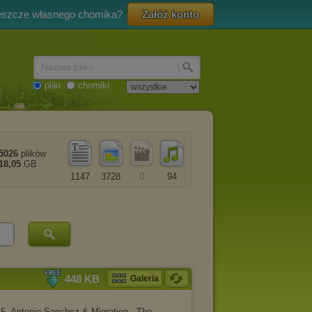
eszcze własnego chomika?
Załóż konto
Nazwa pliku
pliki
chomiki
5026
plików
18,05
GB
1147
3728
0
94
448 KB
Galeria
5. Antonio Sanchez & Migration - The