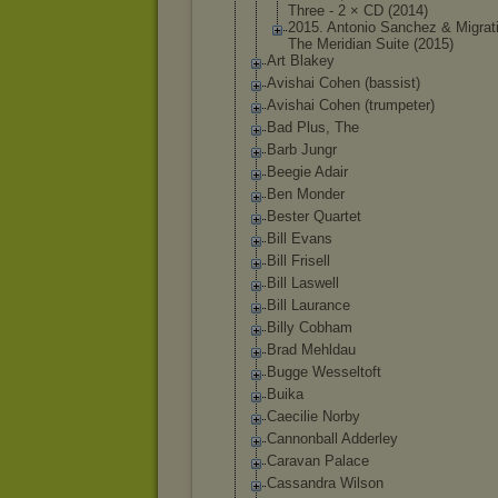
Three - 2 × CD (2014)
2015. Antonio Sanchez & Migrati
The Meridian Suite (2015)
Art Blakey
Avishai Cohen (bassist)
Avishai Cohen (trumpeter)
Bad Plus, The
Barb Jungr
Beegie Adair
Ben Monder
Bester Quartet
Bill Evans
Bill Frisell
Bill Laswell
Bill Laurance
Billy Cobham
Brad Mehldau
Bugge Wesseltoft
Buika
Caecilie Norby
Cannonball Adderley
Caravan Palace
Cassandra Wilson