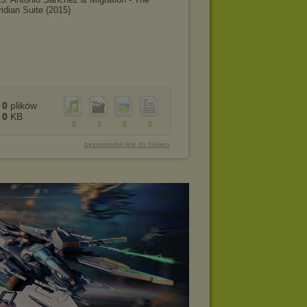
idian Suite (2015)
0
plików
0
KB
0
0
0
0
bezpośredni link do folderu