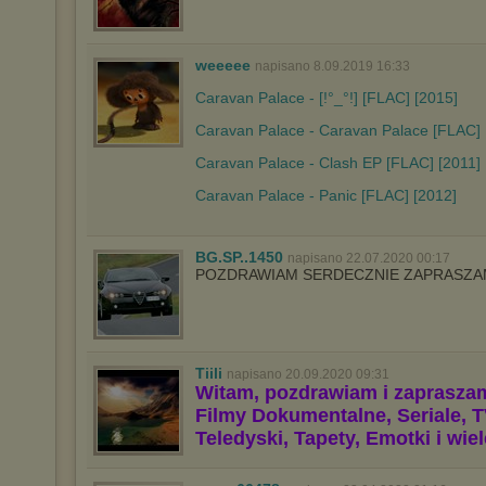
weeeee
napisano 8.09.2019 16:33
Caravan Palace - [!°_°!] [FLAC] [2015]
Caravan Palace - Caravan Palace [FLAC] 
Caravan Palace - Clash EP [FLAC] [2011]
Caravan Palace - Panic [FLAC] [2012]
BG.SP..1450
napisano 22.07.2020 00:17
POZDRAWIAM SERDECZNIE ZAPRASZAM
Tiili
napisano 20.09.2020 09:31
Witam, pozdrawiam i zaprasza
Filmy Dokumentalne, Seriale, T
Teledyski, Tapety, Emotki i wie