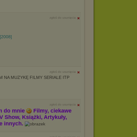
zgłoś do usunięcia
[2008]
zgłoś do usunięcia
 NA MUZYKĘ FILMY SERIALE ITP
zgłoś do usunięcia
m do mnie
Filmy, ciekawe
V Show, Książki, Artykuły,
le innych.