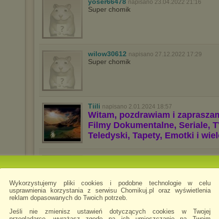
yoser66478
napisano 23.04.2022 21:16
Super chomik
wilow30612
napisano 27.12.2022 17:29
Super chomik
Tiili
napisano 2.01.2024 18:57
Witam, pozdrawiam i zaprasza
Filmy Dokumentalne, Seriale, T
Teledyski, Tapety, Emotki i wie
Peterkwasu
napisano 23.01.2024 23:19
cześć, masz może pliki flac do tych rzeczy
Wykorzystujemy pliki cookies i podobne technologie w celu
usprawnienia korzystania z serwisu Chomikuj.pl oraz wyświetlenia
reklam dopasowanych do Twoich potrzeb.
KevinPL7705
Jeśli nie zmienisz ustawień dotyczących cookies w Twojej
napisano 29.12.2024 17:16
Zapraszam
przeglądarce, wyrażasz zgodę na ich umieszczanie na Twoim