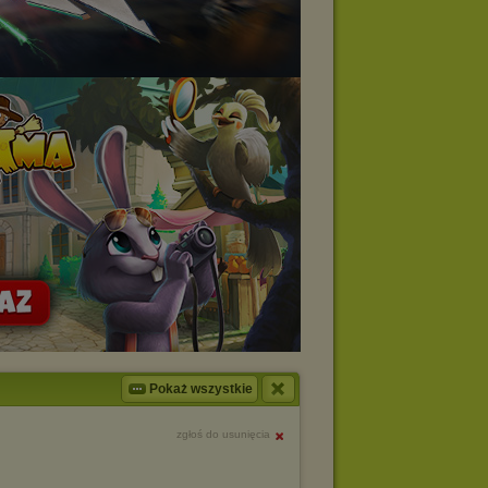
Pokaż wszystkie
zgłoś do usunięcia