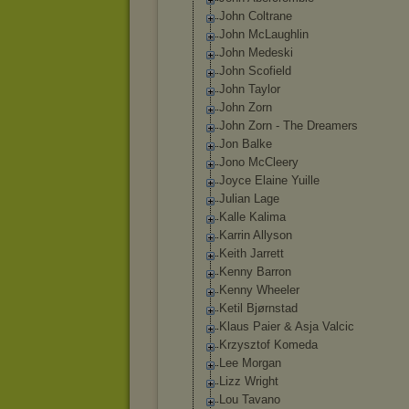
John Coltrane
John McLaughlin
John Medeski
John Scofield
John Taylor
John Zorn
John Zorn - The Dreamers
Jon Balke
Jono McCleery
Joyce Elaine Yuille
Julian Lage
Kalle Kalima
Karrin Allyson
Keith Jarrett
Kenny Barron
Kenny Wheeler
Ketil Bjørnstad
Klaus Paier & Asja Valcic
Krzysztof Komeda
Lee Morgan
Lizz Wright
Lou Tavano