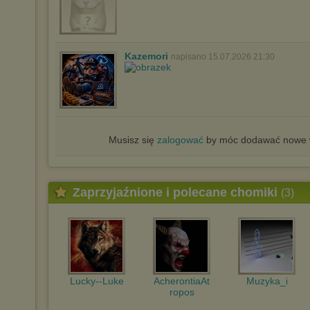
Kazemori
napisano 15.07.2026 21:30
Musisz się
zalogować
by móc dodawać nowe w
Zaprzyjaźnione i polecane chomiki
(3)
Lucky--Luke
AcherontiaAt
Muzyka_i
ropos