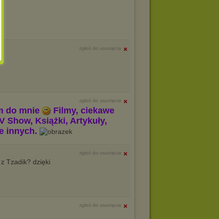
zgłoś do usunięcia
zgłoś do usunięcia
m do mnie
Filmy, ciekawe
V Show, Książki, Artykuły,
le innych.
zgłoś do usunięcia
 z Tzadik? dzięki
zgłoś do usunięcia