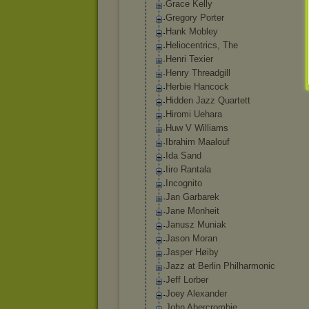
Grace Kelly
Gregory Porter
Hank Mobley
Heliocentrics, The
Henri Texier
Henry Threadgill
Herbie Hancock
Hidden Jazz Quartett
Hiromi Uehara
Huw V Williams
Ibrahim Maalouf
Ida Sand
Iiro Rantala
Incognito
Jan Garbarek
Jane Monheit
Janusz Muniak
Jason Moran
Jasper Høiby
Jazz at Berlin Philharmonic
Jeff Lorber
Joey Alexander
John Abercrombie