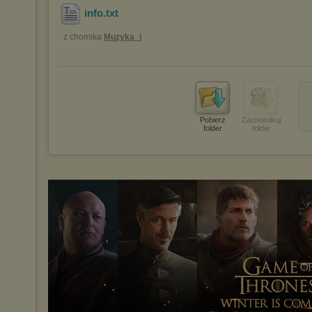
info
.txt
z chomika
Muzyka_i
Pobierz
Zachomikuj
folder
folder