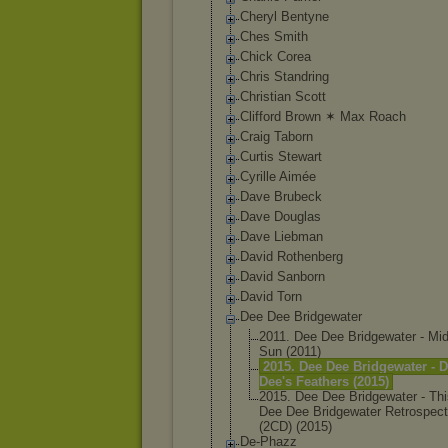
Cheryl Bentyne
Ches Smith
Chick Corea
Chris Standring
Christian Scott
Clifford Brown ✶ Max Roach
Craig Taborn
Curtis Stewart
Cyrille Aimée
Dave Brubeck
Dave Douglas
Dave Liebman
David Rothenberg
David Sanborn
David Torn
Dee Dee Bridgewater
2011. Dee Dee Bridgewater - Mid
Sun (2011)
2015. Dee Dee Bridgewater - 
Dee's Feathers (2015)
2015. Dee Dee Bridgewater - Thi
Dee Dee Bridgewater Retrospect
(2CD) (2015)
De-Phazz