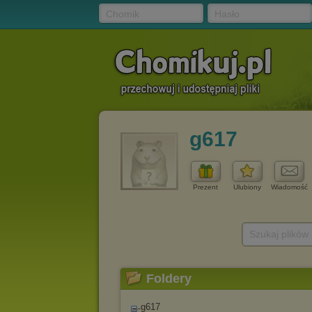
Chomik
Hasło
g617
Prezent
Ulubiony
Wiadomość
Szukaj plików
Foldery
g617