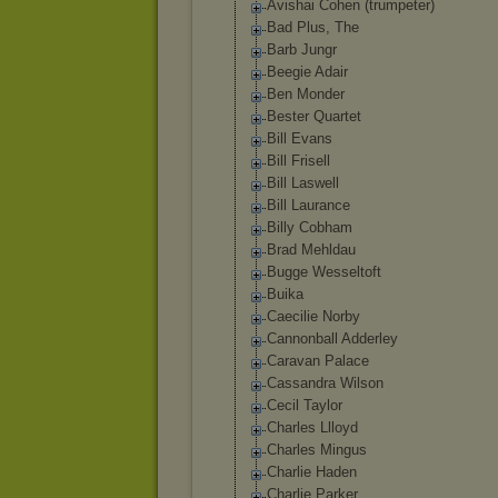
Avishai Cohen (trumpeter)
Bad Plus, The
Barb Jungr
Beegie Adair
Ben Monder
Bester Quartet
Bill Evans
Bill Frisell
Bill Laswell
Bill Laurance
Billy Cobham
Brad Mehldau
Bugge Wesseltoft
Buika
Caecilie Norby
Cannonball Adderley
Caravan Palace
Cassandra Wilson
Cecil Taylor
Charles Llloyd
Charles Mingus
Charlie Haden
Charlie Parker