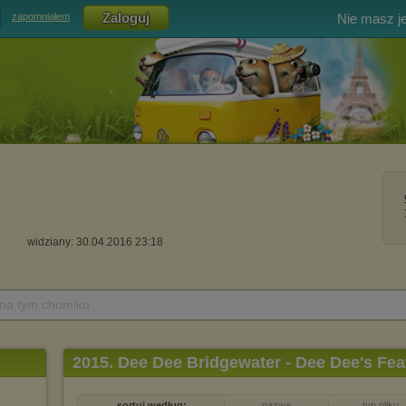
Nie masz j
zapomniałem
widziany: 30.04.2016 23:18
 na tym chomiku
2015. Dee Dee Bridgewater - Dee Dee's Fea
sortuj według:
nazwa
typ pliku