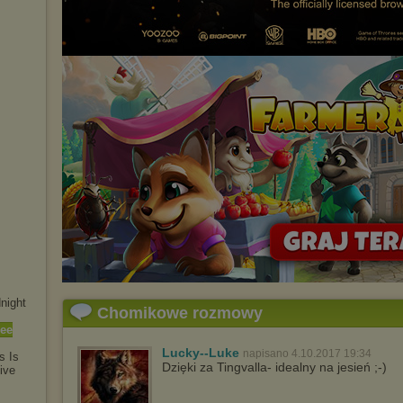
night
Chomikowe rozmowy
Dee
Lucky--Luke
napisano 4.10.2017 19:34
s Is
Dzięki za Tingvalla- idealny na jesień ;-)
i
ve