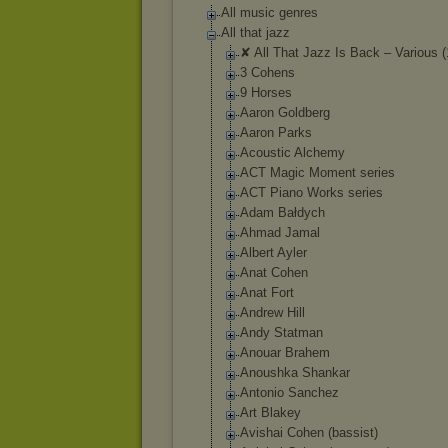
All music genres
All that jazz
✘ All That Jazz Is Back ‎– Various 
3 Cohens
9 Horses
Aaron Goldberg
Aaron Parks
Acoustic Alchemy
ACT Magic Moment series
ACT Piano Works series
Adam Bałdych
Ahmad Jamal
Albert Ayler
Anat Cohen
Anat Fort
Andrew Hill
Andy Statman
Anouar Brahem
Anoushka Shankar
Antonio Sanchez
Art Blakey
Avishai Cohen (bassist)