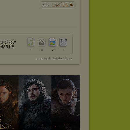
2 KB
1 kwi 16 11:16
3
plików
425
KB
0
0
2
1
bezpośredni link do folderu