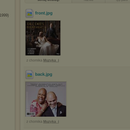
front
.jpg
(1999)
z chomika
Muzyka_i
back
.jpg
z chomika
Muzyka_i