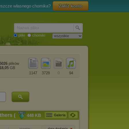
eszcze własnego chomika?
Załóż konto
Nazwa pliku
pliki
chomiki
5026
plików
18,05
GB
1147
3728
0
94
thers (2015)
448 KB
Galeria
rozmiar
data dodania