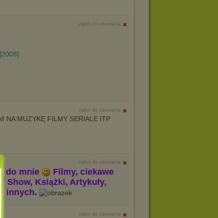
zgłoś do usunięcia
[2008]
zgłoś do usunięcia
 NA MUZYKĘ FILMY SERIALE ITP
zgłoś do usunięcia
m do mnie
Filmy, ciekawe
V Show, Książki, Artykuły,
le innych.
zgłoś do usunięcia