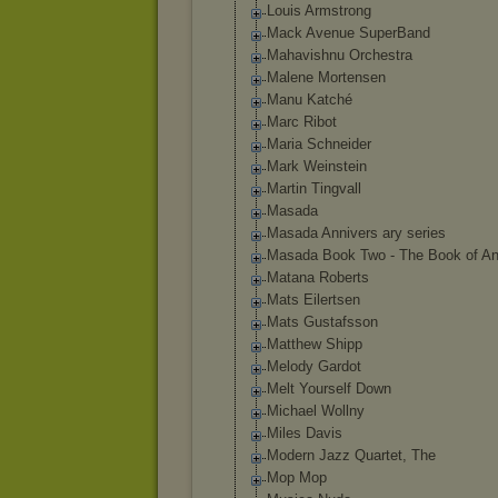
Louis Armstrong
Mack Avenue SuperBand
Mahavishnu Orchestra
Malene Mortensen
Manu Katché
Marc Ribot
Maria Schneider
Mark Weinstein
Martin Tingvall
Masada
Masada Annivers ary series
Masada Book Two - The Book of An
Matana Roberts
Mats Eilertsen
Mats Gustafsson
Matthew Shipp
Melody Gardot
Melt Yourself Down
Michael Wollny
Miles Davis
Modern Jazz Quartet, The
Mop Mop