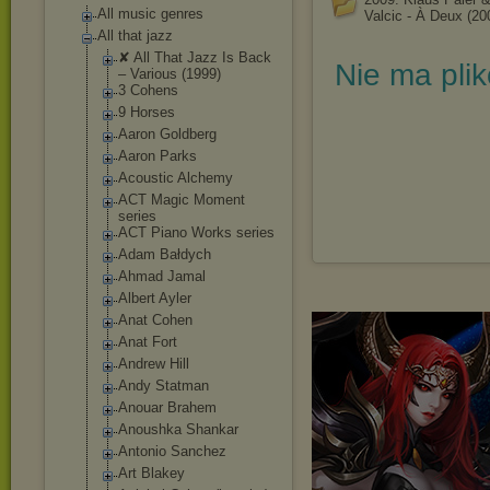
All music genres
Valcic - À Deux (20
All that jazz
✘ All That Jazz Is Back
Nie ma pli
‎– Various (1999)
3 Cohens
9 Horses
Aaron Goldberg
Aaron Parks
Acoustic Alchemy
ACT Magic Moment
series
ACT Piano Works series
Adam Bałdych
Ahmad Jamal
Albert Ayler
Anat Cohen
Anat Fort
Andrew Hill
Andy Statman
Anouar Brahem
Anoushka Shankar
Antonio Sanchez
Art Blakey