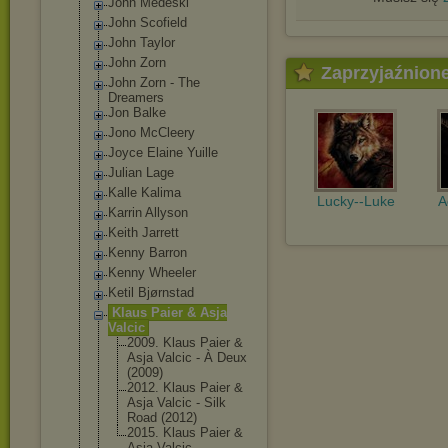
John Medeski
John Scofield
John Taylor
John Zorn
Zaprzyjaźnion
John Zorn - The
Dreamers
Jon Balke
Jono McCleery
Joyce Elaine Yuille
Julian Lage
Kalle Kalima
Lucky--Luke
A
Karrin Allyson
Keith Jarrett
Kenny Barron
Kenny Wheeler
Ketil Bjørnstad
Klaus Paier & Asja
Valcic
2009. Klaus Paier &
Asja Valcic - À Deux
(2009)
2012. Klaus Paier &
Asja Valcic - Silk
Road (2012)
2015. Klaus Paier &
Asja Valcic -