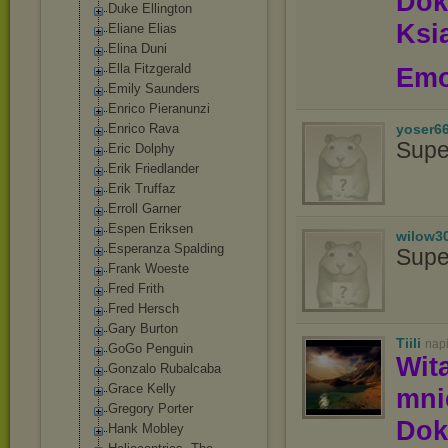
Dok
Duke Ellington
Ksią
Eliane Elias
Elina Duni
Ella Fitzgerald
Emo
Emily Saunders
Enrico Pieranunzi
Enrico Rava
yoser6
Supe
Eric Dolphy
Erik Friedlander
Erik Truffaz
Erroll Garner
Espen Eriksen
wilow3
Esperanza Spalding
Supe
Frank Woeste
Fred Frith
Fred Hersch
Gary Burton
Tiili
nap
GoGo Penguin
Wit
Gonzalo Rubalcaba
Grace Kelly
mn
Gregory Porter
Dok
Hank Mobley