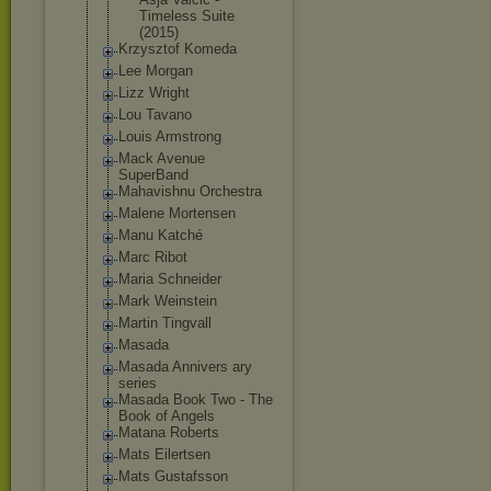
Timeless Suite
(2015)
Krzysztof Komeda
Lee Morgan
Lizz Wright
Lou Tavano
Louis Armstrong
Mack Avenue
SuperBand
Mahavishnu Orchestra
Malene Mortensen
Manu Katché
Marc Ribot
Maria Schneider
Mark Weinstein
Martin Tingvall
Masada
Masada Annivers ary
series
Masada Book Two - The
Book of Angels
Matana Roberts
Mats Eilertsen
Mats Gustafsson