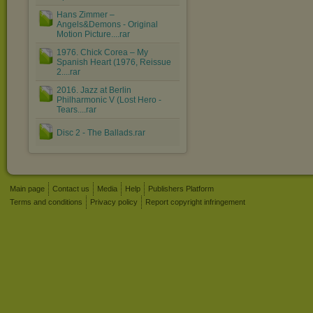
Hans Zimmer ‎–
Angels&Demons - Original
Motion Picture....rar
1976. Chick Corea ‎– My
Spanish Heart (1976, Reissue
2....rar
2016. Jazz at Berlin
Philharmonic V (Lost Hero -
Tears....rar
Disc 2 - The Ballads.rar
Main page
Contact us
Media
Help
Publishers Platform
Terms and conditions
Privacy policy
Report copyright infringement