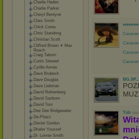
Charlie Haden
Charlie Parker
Cheryl Bentyne
Ches Smith
weeeee
Chick Corea
Chris Standring
Caravan 
Christian Scott
Caravan
Clifford Brown ✶ Max
Roach
Caravan
Craig Taborn
Curtis Stewart
Caravan
Cyrille Aimée
Dave Brubeck
BG.SP..
Dave Douglas
POZ
Dave Liebman
David Rothenberg
MUZY
David Sanborn
David Torn
Dee Dee Bridgewater
Tiili
nap
De-Phazz
Wit
Dexter Gordon
mn
Dhafer Youssef
Dr. Lonnie Smith