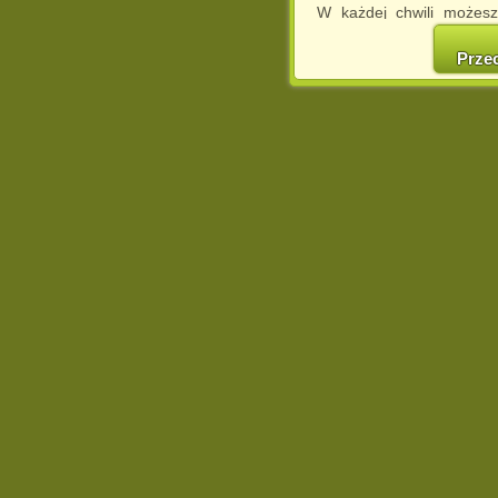
W każdej chwili możesz
cookies w swojej przeglą
w naszej Pol
Prze
http://chomikuj.pl/Polity
Jednocześnie informuje
może spowodować ogr
Chomikuj.pl.
W przypadku braku twojej
prosimy o opuszczenie se
Wykorzystanie plików c
(dostosowanie reklam do
działań marketingowych).
Wyrażenie sprzeciwu spo
będzie dopasowana do Tw
wyświetlona przypadkowo
Istnieje możliwość zmian
sposób uniemożliwiając
urządzeniu końcowym. M
dokonując odpowiednich
internetowej.
Pełną informację na 
http://chomikuj.pl/Polity