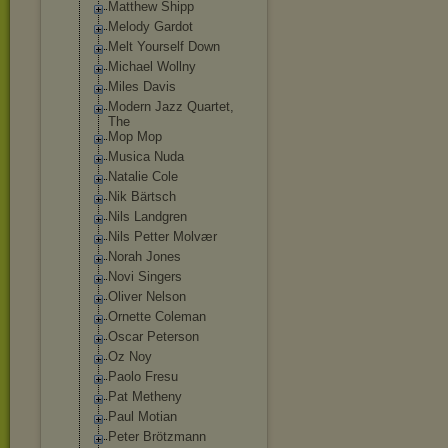
Matthew Shipp
Melody Gardot
Melt Yourself Down
Michael Wollny
Miles Davis
Modern Jazz Quartet,
The
Mop Mop
Musica Nuda
Natalie Cole
Nik Bärtsch
Nils Landgren
Nils Petter Molvær
Norah Jones
Novi Singers
Oliver Nelson
Ornette Coleman
Oscar Peterson
Oz Noy
Paolo Fresu
Pat Metheny
Paul Motian
Peter Brötzmann