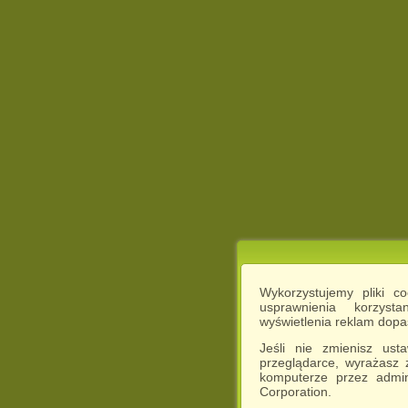
Wykorzystujemy pliki c
usprawnienia korzyst
wyświetlenia reklam dop
Jeśli nie zmienisz ust
przeglądarce, wyrażasz
komputerze przez admin
Corporation.