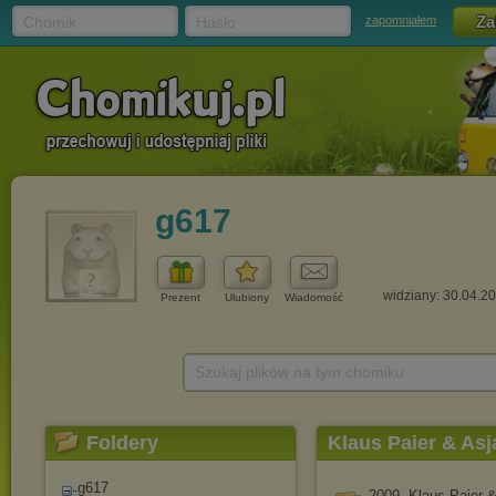
Chomik
Hasło
zapomniałem
g617
widziany: 30.04.2
Prezent
Ulubiony
Wiadomość
Szukaj plików na tym chomiku
Foldery
Klaus Paier & Asj
g617
2009. Klaus Paier &