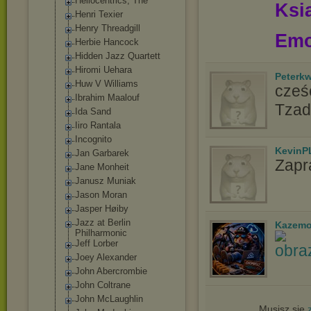
Heliocentrics, The
Ksią
Henri Texier
Henry Threadgill
Emo
Herbie Hancock
Hidden Jazz Quartett
Hiromi Uehara
Peterk
Huw V Williams
cześć
Ibrahim Maalouf
Tzad
Ida Sand
Iiro Rantala
Incognito
KevinP
Jan Garbarek
Zapr
Jane Monheit
Janusz Muniak
Jason Moran
Jasper Høiby
Jazz at Berlin
Kazemo
Philharmonic
Jeff Lorber
Joey Alexander
John Abercrombie
John Coltrane
John McLaughlin
Musisz się