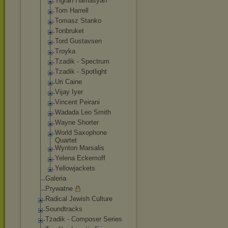
Tigran Hamasyan
Tom Harrell
Tomasz Stanko
Tonbruket
Tord Gustavsen
Troyka
Tzadik - Spectrum
Tzadik - Spotlight
Uri Caine
Vijay Iyer
Vincent Peirani
Wadada Leo Smith
Wayne Shorter
World Saxophone
Quartet
Wynton Marsalis
Yelena Eckemoff
Yellowjackets
Galeria
Prywatne
Radical Jewish Culture
Soundtracks
Tzadik - Composer Series