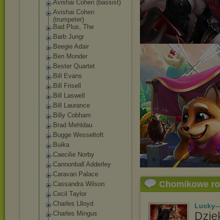
Avishai Cohen (bassist)
Avishai Cohen
(trumpeter)
Bad Plus, The
Barb Jungr
Beegie Adair
Ben Monder
Bester Quartet
Bill Evans
Bill Frisell
Bill Laswell
Bill Laurance
Billy Cobham
Brad Mehldau
Bugge Wesseltoft
Buika
Caecilie Norby
Cannonball Adderley
Caravan Palace
Chomikowe r
Cassandra Wilson
Cecil Taylor
Charles Llloyd
Lucky-
Charles Mingus
Dzięk