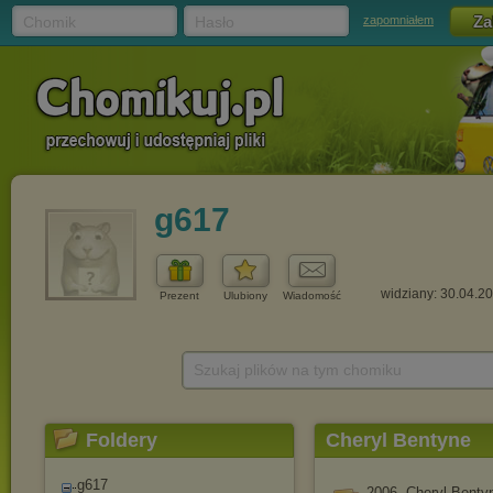
Chomik
Hasło
zapomniałem
g617
widziany: 30.04.2
Prezent
Ulubiony
Wiadomość
Szukaj plików na tym chomiku
Foldery
Cheryl Bentyne
g617
2006. Cheryl Bentyn