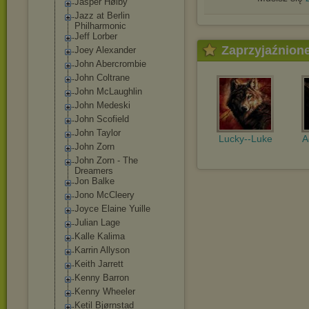
Jasper Høiby
Jazz at Berlin
Philharmonic
Jeff Lorber
Zaprzyjaźnion
Joey Alexander
John Abercrombie
John Coltrane
John McLaughlin
John Medeski
John Scofield
John Taylor
Lucky--Luke
A
John Zorn
John Zorn - The
Dreamers
Jon Balke
Jono McCleery
Joyce Elaine Yuille
Julian Lage
Kalle Kalima
Karrin Allyson
Keith Jarrett
Kenny Barron
Kenny Wheeler
Ketil Bjørnstad