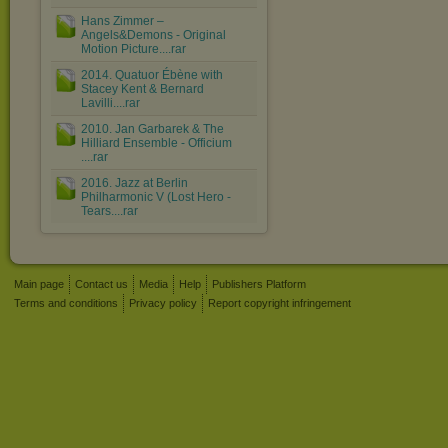
Hans Zimmer ‎–
Angels&Demons - Original
Motion Picture....rar
2014. Quatuor Ébène with
Stacey Kent & Bernard
Lavilli....rar
2010. Jan Garbarek & The
Hilliard Ensemble - Officium
....rar
2016. Jazz at Berlin
Philharmonic V (Lost Hero -
Tears....rar
Main page
Contact us
Media
Help
Publishers Platform
Terms and conditions
Privacy policy
Report copyright infringement