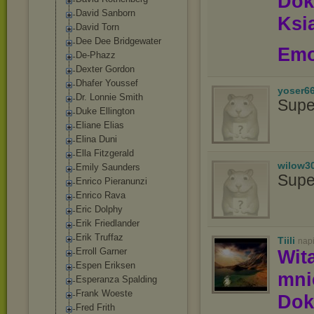
Dok
David Sanborn
Ksią
David Torn
Dee Dee Bridgewater
Emo
De-Phazz
Dexter Gordon
Dhafer Youssef
yoser6
Dr. Lonnie Smith
Supe
Duke Ellington
Eliane Elias
Elina Duni
Ella Fitzgerald
wilow3
Emily Saunders
Supe
Enrico Pieranunzi
Enrico Rava
Eric Dolphy
Erik Friedlander
Erik Truffaz
Tiili
nap
Erroll Garner
Wit
Espen Eriksen
mn
Esperanza Spalding
Frank Woeste
Dok
Fred Frith