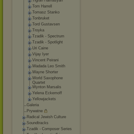
Tigran Hamasyan
Tom Harrell
Tomasz Stanko
Tonbruket
Tord Gustavsen
Troyka
Tzadik - Spectrum
Tzadik - Spotlight
Uri Caine
Vijay Iyer
Vincent Peirani
Wadada Leo Smith
Wayne Shorter
World Saxophone
Quartet
Wynton Marsalis
Yelena Eckemoff
Yellowjackets
Galeria
Prywatne
Radical Jewish Culture
Soundtracks
Tzadik - Composer Series