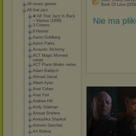
All music genres
Book Of Love (2006
All that jazz
✘ All That Jazz Is Back
Nie ma pli
‎– Various (1999)
3 Cohens
9 Horses
Aaron Goldberg
Aaron Parks
Acoustic Alchemy
ACT Magic Moment
series
ACT Piano Works series
Adam Bałdych
Ahmad Jamal
Albert Ayler
Anat Cohen
Anat Fort
Andrew Hill
Andy Statman
Anouar Brahem
Anoushka Shankar
Antonio Sanchez
Art Blakey