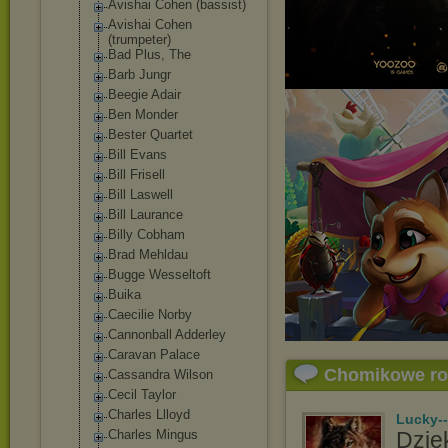
Avishai Cohen (bassist)
Avishai Cohen
(trumpeter)
Bad Plus, The
Barb Jungr
Beegie Adair
Ben Monder
Bester Quartet
Bill Evans
Bill Frisell
Bill Laswell
Bill Laurance
Billy Cobham
Brad Mehldau
Bugge Wesseltoft
Buika
Caecilie Norby
Cannonball Adderley
Caravan Palace
Chomikowe r
Cassandra Wilson
Cecil Taylor
Charles Llloyd
Lucky-
Charles Mingus
Dzięk