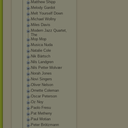
Matthew Shipp
Melody Gardot
Melt Yourself Down
Michael Wollny
Miles Davis
Modern Jazz Quartet,
The
Mop Mop
Musica Nuda
Natalie Cole
Nik Bärtsch
Nils Landgren
Nils Petter Molvær
Norah Jones
Novi Singers
Oliver Nelson
Ornette Coleman
Oscar Peterson
Oz Noy
Paolo Fresu
Pat Metheny
Paul Motian
Peter Brötzmann