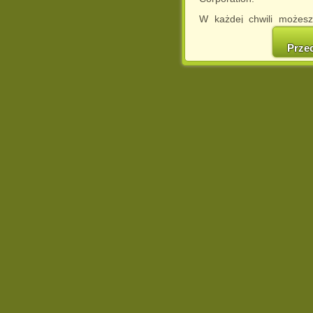
W każdej chwili możesz
cookies w swojej przeglą
w naszej Pol
Prze
http://chomikuj.pl/Polity
Jednocześnie informuje
może spowodować ogr
Chomikuj.pl.
W przypadku braku twojej
prosimy o opuszczenie se
Wykorzystanie plików c
(dostosowanie reklam do
działań marketingowych).
Wyrażenie sprzeciwu spo
będzie dopasowana do Tw
wyświetlona przypadkowo
Istnieje możliwość zmian
sposób uniemożliwiając
urządzeniu końcowym. M
dokonując odpowiednich
internetowej.
Pełną informację na 
http://chomikuj.pl/Polity