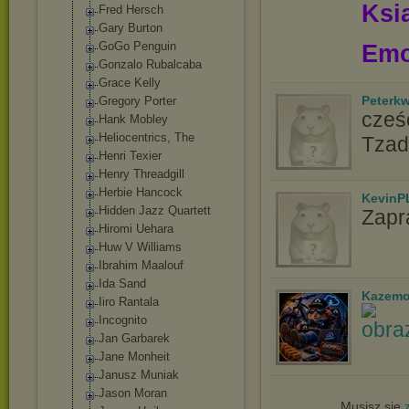
Ksią
Fred Hersch
Gary Burton
GoGo Penguin
Emo
Gonzalo Rubalcaba
Grace Kelly
Peterk
Gregory Porter
cześć
Hank Mobley
Heliocentrics, The
Tzad
Henri Texier
Henry Threadgill
Herbie Hancock
KevinP
Hidden Jazz Quartett
Zapr
Hiromi Uehara
Huw V Williams
Ibrahim Maalouf
Ida Sand
Kazemo
Iiro Rantala
Incognito
Jan Garbarek
Jane Monheit
Janusz Muniak
Jason Moran
Musisz się