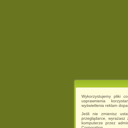
Wykorzystujemy pliki c
usprawnienia korzyst
wyświetlenia reklam dop
Jeśli nie zmienisz ust
przeglądarce, wyrażasz
komputerze przez admin
Corporation.