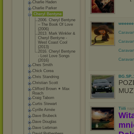
Charlie Haden
Charlie Parker
Cheryl Bentyne
2006. Cheryl Bentyne
weeeee
‎– The Book Of Love
(2006)
Caravan 
2013. Mark Winkler &
Cheryl Bentyne -
Caravan
West Coast Cool
(2013)
Caravan
2016. Cheryl Bentyne
- Lost Love Songs
Caravan
(2016)
Ches Smith
Chick Corea
BG.SP..
Chris Standring
POZ
Christian Scott
Clifford Brown ✶ Max
MUZY
Roach
Craig Taborn
Curtis Stewart
Tiili
nap
Cyrille Aimée
Wit
Dave Brubeck
Dave Douglas
mn
Dave Liebman
David Rothenberg