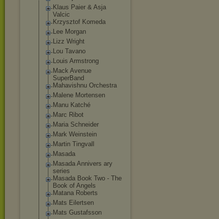
Klaus Paier & Asja
Valcic
Krzysztof Komeda
Lee Morgan
Lizz Wright
Lou Tavano
Louis Armstrong
Mack Avenue
SuperBand
Mahavishnu Orchestra
Malene Mortensen
Manu Katché
Marc Ribot
Maria Schneider
Mark Weinstein
Martin Tingvall
Masada
Masada Annivers ary
series
Masada Book Two - The
Book of Angels
Matana Roberts
Mats Eilertsen
Mats Gustafsson