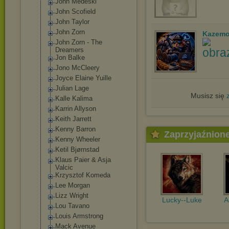
John Medeski
John Scofield
John Taylor
John Zorn
Kazemo
John Zorn - The
Dreamers
Jon Balke
Jono McCleery
Joyce Elaine Yuille
Julian Lage
Musisz się
Kalle Kalima
Karrin Allyson
Keith Jarrett
Kenny Barron
Zaprzyjaźnion
Kenny Wheeler
Ketil Bjørnstad
Klaus Paier & Asja
Valcic
Krzysztof Komeda
Lee Morgan
Lizz Wright
Lucky--Luke
A
Lou Tavano
Louis Armstrong
Mack Avenue