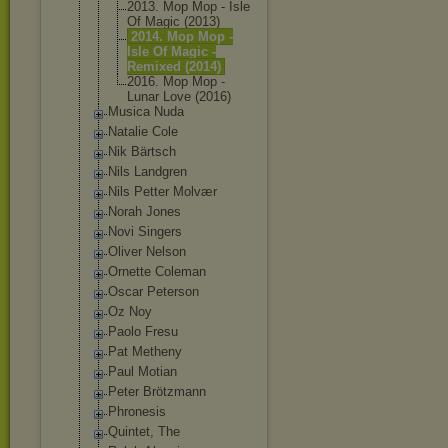
2013. Mop Mop - Isle
Of Magic (2013)
2014. Mop Mop -
Isle Of Magic -
Remixed (2014)
2016. Mop Mop -
Lunar Love (2016)
Musica Nuda
Natalie Cole
Nik Bärtsch
Nils Landgren
Nils Petter Molvær
Norah Jones
Novi Singers
Oliver Nelson
Ornette Coleman
Oscar Peterson
Oz Noy
Paolo Fresu
Pat Metheny
Paul Motian
Peter Brötzmann
Phronesis
Quintet, The