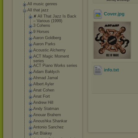
All music genres
All that jazz
Cover
.jpg
✘ All That Jazz Is Back
‎– Various (1999)
3 Cohens
9 Horses
Aaron Goldberg
Aaron Parks
Acoustic Alchemy
ACT Magic Moment
series
ACT Piano Works series
info
.txt
Adam Bałdych
Ahmad Jamal
Albert Ayler
Anat Cohen
Anat Fort
Andrew Hill
Andy Statman
Anouar Brahem
Anoushka Shankar
Antonio Sanchez
Art Blakey