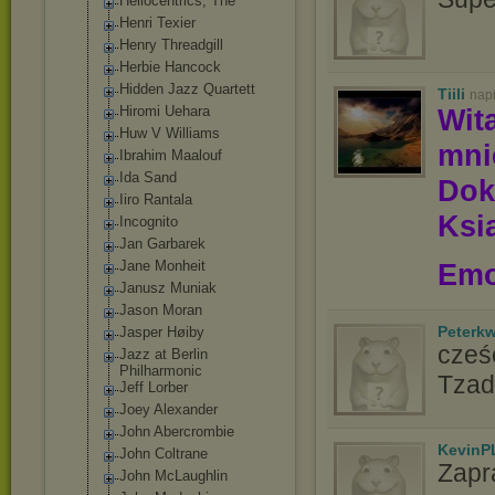
Heliocentrics, The
Henri Texier
Henry Threadgill
Herbie Hancock
Hidden Jazz Quartett
Tiili
nap
Hiromi Uehara
Wit
Huw V Williams
mn
Ibrahim Maalouf
Ida Sand
Dok
Iiro Rantala
Ksią
Incognito
Jan Garbarek
Jane Monheit
Emo
Janusz Muniak
Jason Moran
Peterk
Jasper Høiby
cześć
Jazz at Berlin
Philharmonic
Tzad
Jeff Lorber
Joey Alexander
John Abercrombie
KevinP
John Coltrane
Zapr
John McLaughlin