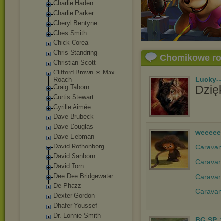
Charlie Haden
Charlie Parker
Cheryl Bentyne
Ches Smith
Chick Corea
Chris Standring
Chomikowe r
Christian Scott
Clifford Brown ✶ Max
Lucky-
Roach
Craig Taborn
Dzięk
Curtis Stewart
Cyrille Aimée
Dave Brubeck
Dave Douglas
weeeee
Dave Liebman
David Rothenberg
Caravan 
David Sanborn
Caravan
David Torn
Dee Dee Bridgewater
Caravan
De-Phazz
Caravan
Dexter Gordon
Dhafer Youssef
Dr. Lonnie Smith
BG.SP..