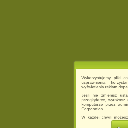
Wykorzystujemy pliki c
usprawnienia korzyst
wyświetlenia reklam dop
Jeśli nie zmienisz ust
przeglądarce, wyrażasz
komputerze przez admin
Corporation.
W każdej chwili możesz
cookies w swojej przeglą
w naszej Pol