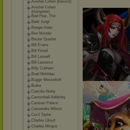
Avishai Cohen (bassist)
Avishai Cohen
(trumpeter)
Bad Plus, The
Barb Jungr
Beegie Adair
Ben Monder
Bester Quartet
Bill Evans
Bill Frisell
Bill Laswell
Bill Laurance
Billy Cobham
Brad Mehldau
Bugge Wesseltoft
Buika
Caecilie Norby
Cannonball Adderley
Caravan Palace
Cassandra Wilson
Cecil Taylor
Charles Llloyd
Charles Mingus