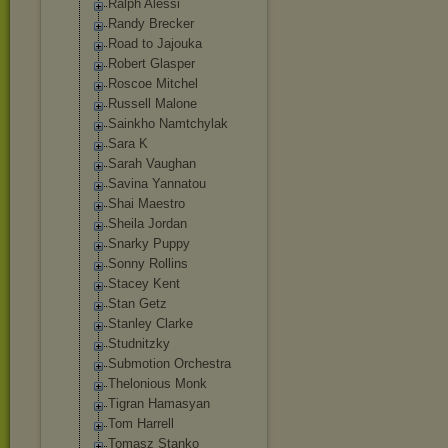
Ralph Alessi
Randy Brecker
Road to Jajouka
Robert Glasper
Roscoe Mitchel
Russell Malone
Sainkho Namtchylak
Sara K
Sarah Vaughan
Savina Yannatou
Shai Maestro
Sheila Jordan
Snarky Puppy
Sonny Rollins
Stacey Kent
Stan Getz
Stanley Clarke
Studnitzky
Submotion Orchestra
Thelonious Monk
Tigran Hamasyan
Tom Harrell
Tomasz Stanko