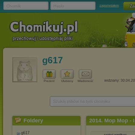
Chomik
Hasło
zapomniałem
g617
widziany: 30.04.2
Prezent
Ulubiony
Wiadomość
Szukaj plików na tym chomiku
Foldery
2014. Mop Mop - I
g617
sortuj według: