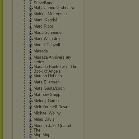
SuperBand
Mahavishnu Orchestra
Malene Mortensen
Manu Katché
Marc Ribot
Maria Schneider
Mark Weinstein
Martin Tingvall
Masada
Masada Annivers ary
series
Masada Book Two - The
Book of Angels
Matana Roberts
Mats Eilertsen
Mats Gustafsson
Matthew Shipp
Melody Gardot
Melt Yourself Down
Michael Wollny
Miles Davis
Modern Jazz Quartet,
The
Mop Mop