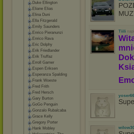
Duke Ellington
POZ
Eliane Elias
MUZY
Elina Duni
Ella Fitzgerald
Emily Saunders
Tiili
nap
Enrico Pieranunzi
Wit
Enrico Rava
Eric Dolphy
mn
Erik Friedlander
Dok
Erik Truffaz
Erroll Garner
Ksią
Espen Eriksen
Esperanza Spalding
Emo
Frank Woeste
Fred Frith
Fred Hersch
yoser6
Gary Burton
Supe
GoGo Penguin
Gonzalo Rubalcaba
Grace Kelly
Gregory Porter
wilow3
Hank Mobley
Supe