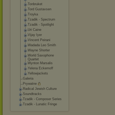
Tonbruket
Tord Gustavsen
Troyka
Tzadik - Spectrum
Tzadik - Spotlight
Uri Caine
Vijay Iyer
Vincent Peirani
Wadada Leo Smith
Wayne Shorter
World Saxophone
Quartet
Wynton Marsalis
Yelena Eckemoff
Yellowjackets
Galeria
Prywatne
Radical Jewish Culture
Soundtracks
Tzadik - Composer Series
Tzadik - Lunatic Fringe