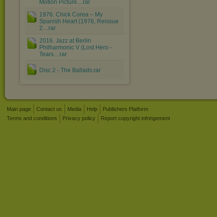
Motion Picture....rar
1976. Chick Corea ‎– My
Spanish Heart (1976, Reissue
2....rar
2016. Jazz at Berlin
Philharmonic V (Lost Hero -
Tears....rar
Disc 2 - The Ballads.rar
Main page
Contact us
Media
Help
Publishers Platform
Terms and conditions
Privacy policy
Report copyright infringement