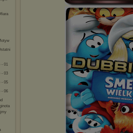
fiara
Motyw
statni
 - 01
 - 03
 - 05
 - 06
nd
ginota
ujmy
a