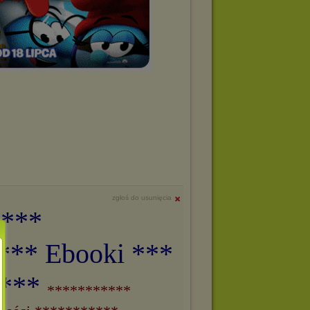
zgłoś do usunięcia
 ***
*** Ebooki ***
i***
***********