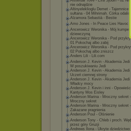
Alsterdal Tove - Eira Sjödin - 02 Nik
nie odnajdzie
Altinyelekliog
lu Demet - Tajemnice 
sułtana - 04 Mihrimah. Córka odalis
Alzamora Sebastià - Bestie
Amo Jones - In Peace Lies Havoc
Ancerowicz Weronika - Mój kumpel 
dziewczyną
Ancerowicz Weronika - Pod przykry
01 Pokochaj albo zabij
Ancerowicz Weronika - Pod przykry
02 Pokochaj albo zniszcz
Anders Lili - Lili.com
Anderson J. Kevin - Akademia Jedi 
W poszukiwaniu Jedi
Anderson J. Kevin - Akademia Jedi 
Uczeń ciemnej strony
Anderson J. Kevin - Akademia Jedi 
Władcy mocy
Anderson J. Kevin i inni - Opowieśc
Kantyny Mos Eisley
Anderson Marina - Mroczny sekret -
Mroczny sekret
Anderson Marina - Mroczny sekret -
Zakazane pragnienia
Anderson Poul - Olśnienie
Anderson Tony - Chleb i proch. Wę
przez góry Gruzji
Andrews Ilona - Ukryte dziedzictwo 