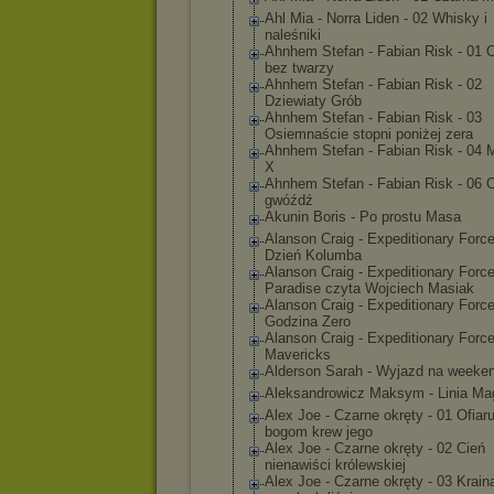
Ahl Mia - Norra Liden - 02 Whisky i
naleśniki
Ahnhem Stefan - Fabian Risk - 01 O
bez twarzy
Ahnhem Stefan - Fabian Risk - 02
Dziewiaty Grób
Ahnhem Stefan - Fabian Risk - 03
Osiemnaście stopni poniżej zera
Ahnhem Stefan - Fabian Risk - 04 
X
Ahnhem Stefan - Fabian Risk - 06 O
gwóźdź
Akunin Boris - Po prostu Masa
Alanson Craig - Expeditionary Force
Dzień Kolumba
Alanson Craig - Expeditionary Force
Paradise czyta Wojciech Masiak
Alanson Craig - Expeditionary Force
Godzina Zero
Alanson Craig - Expeditionary Force
Mavericks
Alderson Sarah - Wyjazd na weeke
Aleksandrowicz Maksym - Linia Ma
Alex Joe - Czarne okręty - 01 Ofiar
bogom krew jego
Alex Joe - Czarne okręty - 02 Cień
nienawiści królewskiej
Alex Joe - Czarne okręty - 03 Krain