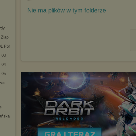
Nie ma plików w tym folderze
rdy
 Złap
01 Pół
- 03
- 04
- 05
zas
e
ańska