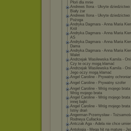
Płoń dla mnie
Andrews Ilona - Ukryte dziedzictwo 
Biały żar
Andrews Ilona - Ukryte dziedzictwo 
Pożoga
Andryka Dagmara - Anna Maria Kier
Król
Andryka Dagmara - Anna Maria Kier
AS
Andryka Dagmara - Anna Maria Kier
Dama
Andryka Dagmara - Anna Maria Kier
Walet
Andrzejak Wasilewska Kamila - Oni
Czy te oczy mogą kłamać
Andrzejak Wasilewska Kamila - Oni
Jego oczy mogą kłamać
Angel Caroline - Prywatny ochronia
Angel Caroline - Prywatny szofer
Angel Caroline - Wróg mojego brata 
Wróg mojego brata
Angel Caroline - Wróg mojego brata 
innej bajki
Angel Caroline - Wróg mojego brata 
Istny drań
Angerman Przemysław - Tożsamoś
Rodneya Cullacka
Antczak Aga - Adela nie chce umie
Antologia - Mega hit na maturę - Ję