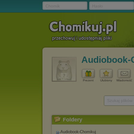
Chomik
Hasło
Audiobook-
Prezent
Ulubiony
Wiadomość
Szukaj plików
Foldery
Audiobook-Chomikuj