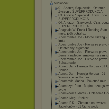
Audiobook
01. Andrzej Sapkowski - Ostatnie
Życzenie SUPERPRODUKCJA
03. Andrzej Sapkowski Krew Elfów
SUPERPRODUKCJA
04. Andrzej - Sapkowski Czas poga
SUPERPRODUKCJA
Abagnale W. Frank i Redding Stan -
mnie, jeśli potrafisz
Abercrombie Joe - Morze Drzazg - 
króla
Abercrombie Joe - Pierwsze prawo 
Ostateczny argument
Abercrombie Joe - Pierwsze prawo 
Zemsta najlepiej smakuje na zimno
Abercrombie Joe - Pierwsze prawo 
Bohaterowie
Abnett Dan - Herezja Horusa - 01 C
Horusa
Abnett Dan - Herezja Horusa - 01
Wywyższenie Horusa
Abramović Marina - Pokonać mur
Adamczyk Piotr - Mądre, szczęśliw
życie
Adamkowicz Marek - Oblężenie Gd
Adams Meg - Stalker
Adams P.K. - Zbrodnie na dworze
Jagiellonów - 01 Ciche wody