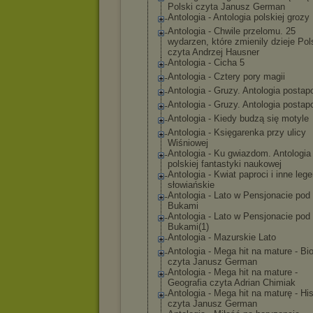
Polski czyta Janusz German
Antologia - Antologia polskiej grozy
Antologia - Chwile przelomu. 25
wydarzen, które zmienily dzieje Pol
czyta Andrzej Hausner
Antologia - Cicha 5
Antologia - Cztery pory magii
Antologia - Gruzy. Antologia postap
Antologia - Gruzy. Antologia postap
Antologia - Kiedy budzą się motyle
Antologia - Księgarenka przy ulicy
Wiśniowej
Antologia - Ku gwiazdom. Antologia
polskiej fantastyki naukowej
Antologia - Kwiat paproci i inne leg
słowiańskie
Antologia - Lato w Pensjonacie pod
Bukami
Antologia - Lato w Pensjonacie pod
Bukami(1)
Antologia - Mazurskie Lato
Antologia - Mega hit na mature - Bio
czyta Janusz German
Antologia - Mega hit na mature -
Geografia czyta Adrian Chimiak
Antologia - Mega hit na maturę - His
czyta Janusz German