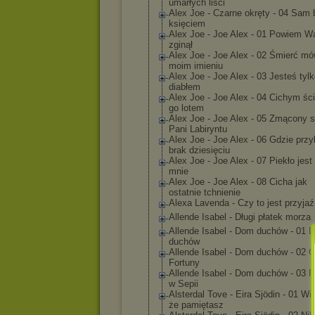
umarłych liści
Alex Joe - Czarne okręty - 04 Sam
księciem
Alex Joe - Joe Alex - 01 Powiem W
zginął
Alex Joe - Joe Alex - 02 Śmierć mó
moim imieniu
Alex Joe - Joe Alex - 03 Jesteś tyl
diabłem
Alex Joe - Joe Alex - 04 Cichym śc
go lotem
Alex Joe - Joe Alex - 05 Zmącony 
Pani Labiryntu
Alex Joe - Joe Alex - 06 Gdzie prz
brak dziesięciu
Alex Joe - Joe Alex - 07 Piekło jest
mnie
Alex Joe - Joe Alex - 08 Cicha jak
ostatnie tchnienie
Alexa Lavenda - Czy to jest przyja
Allende Isabel - Długi płatek morza
Allende Isabel - Dom duchów - 01 
duchów
Allende Isabel - Dom duchów - 02 
Fortuny
Allende Isabel - Dom duchów - 03 P
w Sepii
Alsterdal Tove - Eira Sjödin - 01 Wi
że pamiętasz