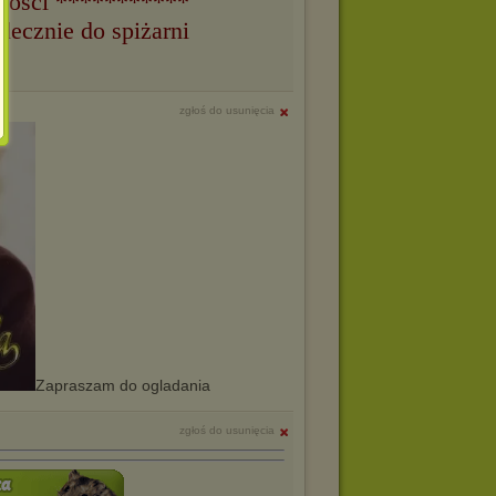
owości ***********
ecznie do spiżarni
zgłoś do usunięcia
Zapraszam do ogladania
zgłoś do usunięcia