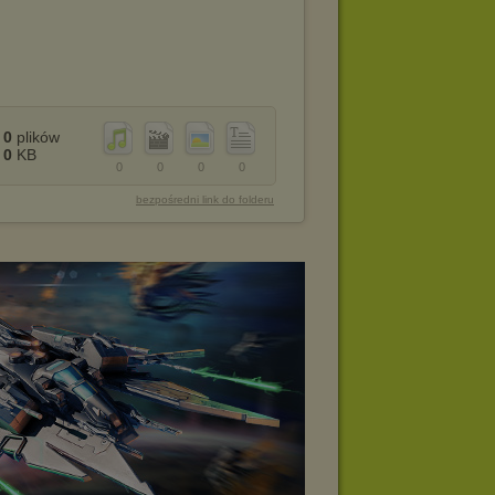
0
plików
0
KB
0
0
0
0
bezpośredni link do folderu