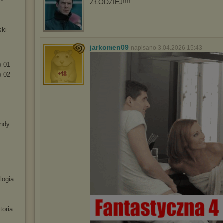
ZŁODZIEJ!!!!
ski
jarkomen09
napisano 3.04.2026 15:43
o 01
o 02
endy
logia
toria