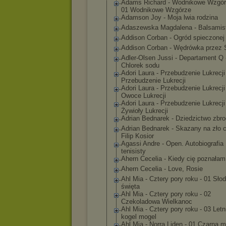
Adams Richard - Wodnikowe Wzgór
01 Wodnikowe Wzgórze
Adamson Joy - Moja lwia rodzina
Adaszewska Magdalena - Balsamis
Addison Corban - Ogród spieczonej
Addison Corban - Wędrówka przez 
Adler-Olsen Jussi - Departament Q 
Chlorek sodu
Adori Laura - Przebudzenie Lukrecji
Przebudzenie Lukrecji
Adori Laura - Przebudzenie Lukrecji
Owoce Lukrecji
Adori Laura - Przebudzenie Lukrecji
Żywioły Lukrecji
Adrian Bednarek - Dziedzictwo zbro
Adrian Bednarek - Skazany na zło 
Filip Kosior
Agassi Andre - Open. Autobiografia
tenisisty
Ahern Cecelia - Kiedy cię poznałam
Ahern Cecelia - Love, Rosie
Ahl Mia - Cztery pory roku - 01 Słod
święta
Ahl Mia - Cztery pory roku - 02
Czekoladowa Wielkanoc
Ahl Mia - Cztery pory roku - 03 Letn
kogel mogel
Ahl Mia - Norra Liden - 01 Czarna 