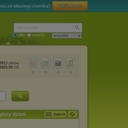
eszcze własnego chomika?
Załóż konto
Nazwa pliku
pliki
chomiki
3813
plików
2829,89
GB
0
0
0
0
ękny dzień
Galeria