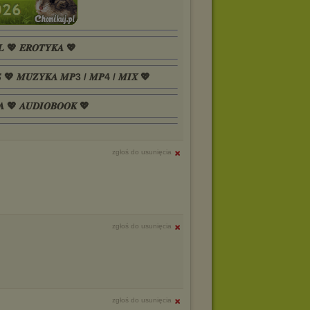
𝑳 💖 𝑬𝑹𝑶𝑻𝒀𝑲𝑨 💖
𝑺 💖 𝑴𝑼𝒁𝒀𝑲𝑨 𝑴𝑷3 / 𝑴𝑷4 / 𝑴𝑰𝑿 💖
𝑨 💖 𝑨𝑼𝑫𝑰𝑶𝑩𝑶𝑶𝑲 💖
zgłoś do usunięcia
zgłoś do usunięcia
zgłoś do usunięcia