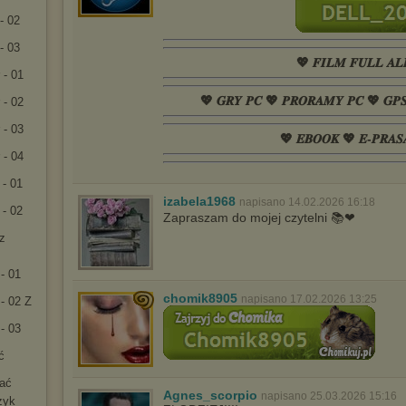
- 02
- 03
💖 𝑭𝑰𝑳𝑴 𝑭𝑼𝑳𝑳 𝑨𝑳
 - 01
💖 𝑮𝑹𝒀 𝑷𝑪 💖 𝑷𝑹𝑶𝑹𝑨𝑴𝒀 𝑷𝑪 💖 𝑮𝑷
 - 02
 - 03
💖 𝑬𝑩𝑶𝑶𝑲 💖 𝑬-𝑷𝑹𝑨𝑺
 - 04
 - 01
izabela1968
napisano 14.02.2026 16:18
 - 02
Zapraszam do mojej czytelni 📚❤
rz
- 01
chomik8905
napisano 17.02.2026 13:25
- 02 Z
- 03
ć
rać
Agnes_scorpio
napisano 25.03.2026 15:16
zyk