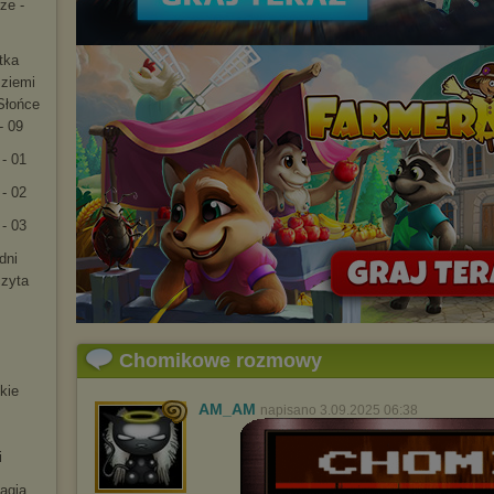
ze -
tka
 ziemi
Słońce
- 09
 - 01
 - 02
 - 03
dni
czyta
Chomikowe rozmowy
kie
AM_AM
napisano 3.09.2025 06:38
i
magia