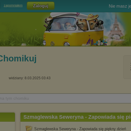
Nie masz j
zapomniałem
Chomikuj
widziany: 8.03.2025 03:43
 na tym chomiku
Szmaglewska Seweryna - Zapowiada się pi
Szmaglewska Seweryna - Zapowiada się piękny dzień