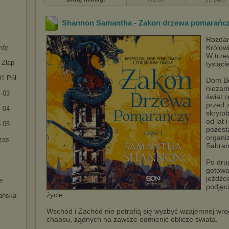
Shannon Samantha - Zakon drzewa pomarańcz
Rozdar
rdy
Królowi
W trze
 Złap
tysiącl
01 Pół
Dom Be
niezam
- 03
świat 
przed z
- 04
skryto
od lat 
- 05
pozosta
organiz
zas
Sabran
Po dru
gotowa
jeźdźc
e
podjęci
życie.
ańska
Wschód i Zachód nie potrafią się wyzbyć wzajemnej wrog
chaosu, żądnych na zawsze odmienić oblicze świata.