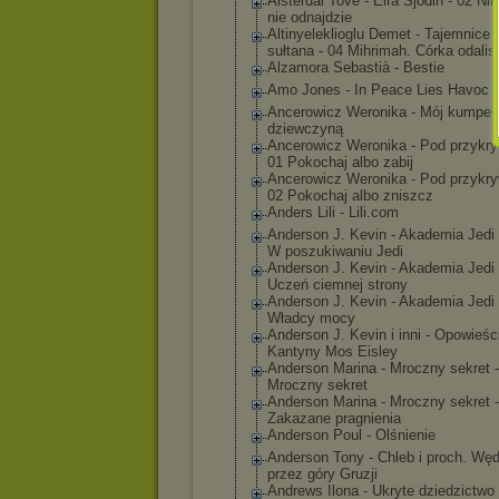
Alsterdal Tove - Eira Sjödin - 02 Nik
nie odnajdzie
Altinyelekliog
lu Demet - Tajemnice 
sułtana - 04 Mihrimah. Córka odalis
Alzamora Sebastià - Bestie
Amo Jones - In Peace Lies Havoc
Ancerowicz Weronika - Mój kumpel 
dziewczyną
Ancerowicz Weronika - Pod przykry
01 Pokochaj albo zabij
Ancerowicz Weronika - Pod przykry
02 Pokochaj albo zniszcz
Anders Lili - Lili.com
Anderson J. Kevin - Akademia Jedi 
W poszukiwaniu Jedi
Anderson J. Kevin - Akademia Jedi 
Uczeń ciemnej strony
Anderson J. Kevin - Akademia Jedi 
Władcy mocy
Anderson J. Kevin i inni - Opowieśc
Kantyny Mos Eisley
Anderson Marina - Mroczny sekret -
Mroczny sekret
Anderson Marina - Mroczny sekret -
Zakazane pragnienia
Anderson Poul - Olśnienie
Anderson Tony - Chleb i proch. Wę
przez góry Gruzji
Andrews Ilona - Ukryte dziedzictwo 