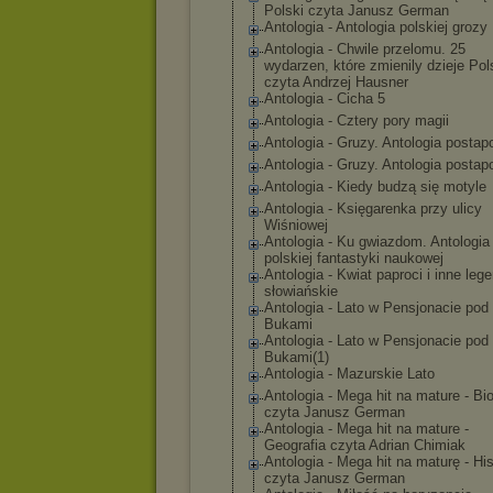
Polski czyta Janusz German
Antologia - Antologia polskiej grozy
Antologia - Chwile przelomu. 25
wydarzen, które zmienily dzieje Pol
czyta Andrzej Hausner
Antologia - Cicha 5
Antologia - Cztery pory magii
Antologia - Gruzy. Antologia postap
Antologia - Gruzy. Antologia postap
Antologia - Kiedy budzą się motyle
Antologia - Księgarenka przy ulicy
Wiśniowej
Antologia - Ku gwiazdom. Antologia
polskiej fantastyki naukowej
Antologia - Kwiat paproci i inne leg
słowiańskie
Antologia - Lato w Pensjonacie pod
Bukami
Antologia - Lato w Pensjonacie pod
Bukami(1)
Antologia - Mazurskie Lato
Antologia - Mega hit na mature - Bio
czyta Janusz German
Antologia - Mega hit na mature -
Geografia czyta Adrian Chimiak
Antologia - Mega hit na maturę - His
czyta Janusz German