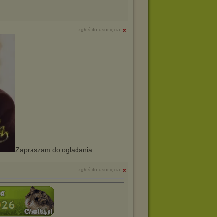
zgłoś do usunięcia
Zapraszam do ogladania
zgłoś do usunięcia