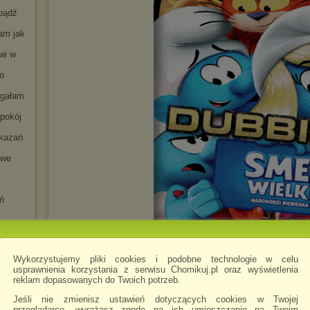
 bądź
am jak
wi w
ko
igałam
spokój
ykazań
 we
źń
Dom
Córka
Wykorzystujemy pliki cookies i podobne technologie w celu
ortret
usprawnienia korzystania z serwisu Chomikuj.pl oraz wyświetlenia
reklam dopasowanych do Twoich potrzeb.
emy,
Jeśli nie zmienisz ustawień dotyczących cookies w Twojej
przeglądarce, wyrażasz zgodę na ich umieszczanie na Twoim