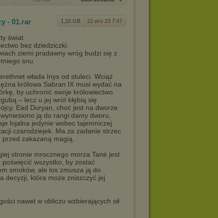
y - 01
.rar
1,15 GB
21 wrz 23 7:47
ty świat.
ectwo bez dziedziczki.
wiach ziemi pradawny wróg budzi się z
etniego snu.
rethnet włada Inys od stuleci. Wciąż
ężna królowa Sabran IX musi wydać na
córkę, by uchronić swoje królowiectwo
gubą – lecz u jej wrót kłębią się
bójcy. Ead Duryan, choć jest na dworze
i wyniesiono ją do rangi damy dworu,
je lojalna jedynie wobec tajemniczej
acji czarodziejek. Ma za zadanie strzec
 przed zakazaną magią.
giej stronie mrocznego morza Tané jest
 poświęcić wszystko, by zostać
em smoków, ale los zmusza ją do
a decyzji, która może zniszczyć jej
ości nawet w obliczu wzbierających sił