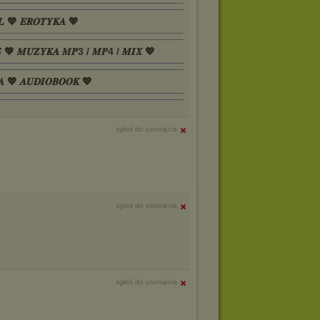
𝑳 💖 𝑬𝑹𝑶𝑻𝒀𝑲𝑨 💖
𝑺 💖 𝑴𝑼𝒁𝒀𝑲𝑨 𝑴𝑷3 / 𝑴𝑷4 / 𝑴𝑰𝑿 💖
𝑨 💖 𝑨𝑼𝑫𝑰𝑶𝑩𝑶𝑶𝑲 💖
zgłoś do usunięcia
zgłoś do usunięcia
zgłoś do usunięcia