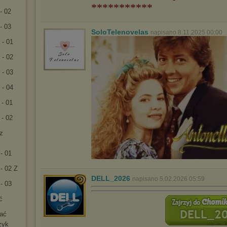
***********
- 02
- 03
SoloTelenovelas
napisano 8.11.2025 00:00
 - 01
 - 02
 - 03
 - 04
 - 01
 - 02
rz
- 01
- 02 Z
DELL_2026
napisano 5.02.2026 05:59
- 03
ć
rać
zyk