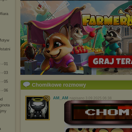
fiara
Motyw
statni
 - 01
 - 03
 - 05
Chomikowe rozmowy
 - 06
AM_AM
napisano 3.09.2025 06:38
nd
ginota
ujmy
a