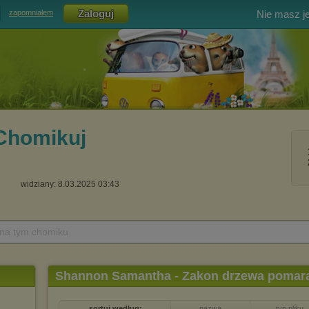
Nie masz j
zapomniałem
Chomikuj
widziany: 8.03.2025 03:43
 na tym chomiku
Shannon Samantha - Zakon drzewa pomara
sortuj według:
nazwa
typ pliku