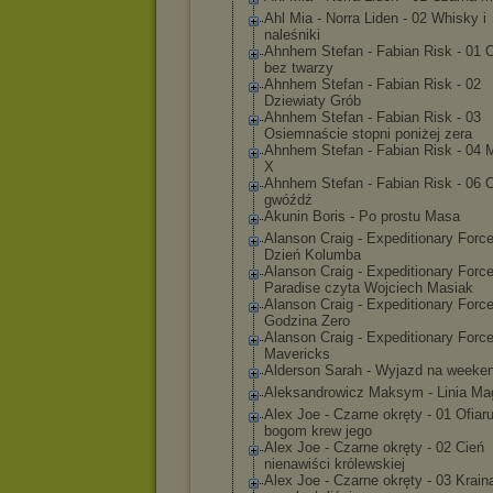
Ahl Mia - Norra Liden - 02 Whisky i
naleśniki
Ahnhem Stefan - Fabian Risk - 01 O
bez twarzy
Ahnhem Stefan - Fabian Risk - 02
Dziewiaty Grób
Ahnhem Stefan - Fabian Risk - 03
Osiemnaście stopni poniżej zera
Ahnhem Stefan - Fabian Risk - 04 
X
Ahnhem Stefan - Fabian Risk - 06 O
gwóźdź
Akunin Boris - Po prostu Masa
Alanson Craig - Expeditionary Force
Dzień Kolumba
Alanson Craig - Expeditionary Force
Paradise czyta Wojciech Masiak
Alanson Craig - Expeditionary Force
Godzina Zero
Alanson Craig - Expeditionary Force
Mavericks
Alderson Sarah - Wyjazd na weeke
Aleksandrowicz Maksym - Linia Ma
Alex Joe - Czarne okręty - 01 Ofiar
bogom krew jego
Alex Joe - Czarne okręty - 02 Cień
nienawiści królewskiej
Alex Joe - Czarne okręty - 03 Krain