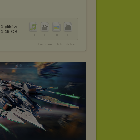
1
plików
1,15
GB
0
0
0
0
bezpośredni link do folderu