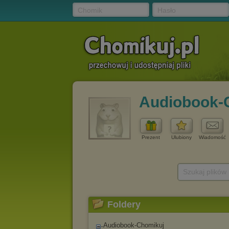
Chomik
Hasło
Audiobook-
Prezent
Ulubiony
Wiadomość
Szukaj plików
Foldery
Audiobook-Chomikuj