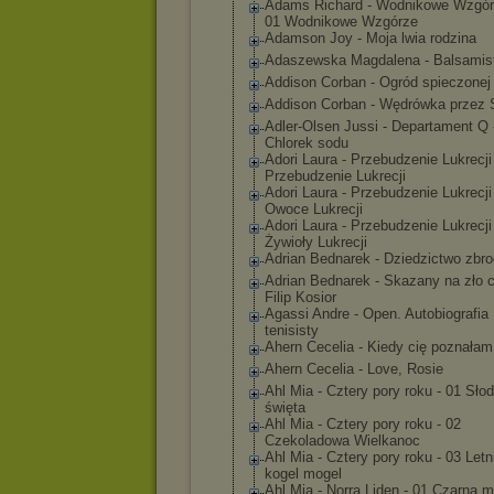
Adams Richard - Wodnikowe Wzgór
01 Wodnikowe Wzgórze
Adamson Joy - Moja lwia rodzina
Adaszewska Magdalena - Balsamis
Addison Corban - Ogród spieczonej
Addison Corban - Wędrówka przez 
Adler-Olsen Jussi - Departament Q 
Chlorek sodu
Adori Laura - Przebudzenie Lukrecji
Przebudzenie Lukrecji
Adori Laura - Przebudzenie Lukrecji
Owoce Lukrecji
Adori Laura - Przebudzenie Lukrecji
Żywioły Lukrecji
Adrian Bednarek - Dziedzictwo zbro
Adrian Bednarek - Skazany na zło 
Filip Kosior
Agassi Andre - Open. Autobiografia
tenisisty
Ahern Cecelia - Kiedy cię poznałam
Ahern Cecelia - Love, Rosie
Ahl Mia - Cztery pory roku - 01 Słod
święta
Ahl Mia - Cztery pory roku - 02
Czekoladowa Wielkanoc
Ahl Mia - Cztery pory roku - 03 Letn
kogel mogel
Ahl Mia - Norra Liden - 01 Czarna 