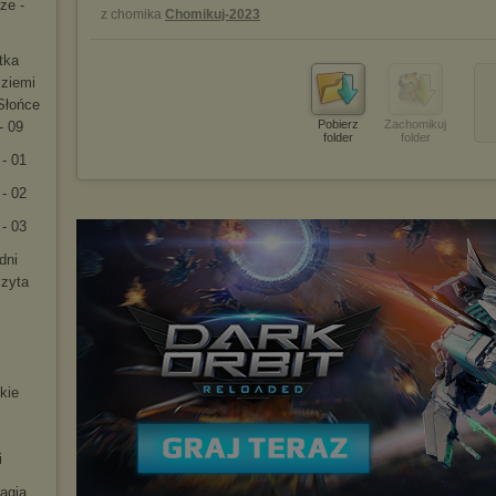
ze -
z chomika
Chomikuj-2023
tka
 ziemi
Słońce
Pobierz
Zachomikuj
- 09
folder
folder
 - 01
 - 02
 - 03
dni
czyta
kie
i
magia