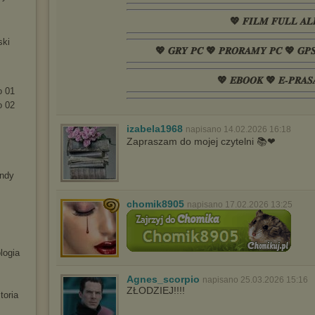
💖 𝑭𝑰𝑳𝑴 𝑭𝑼𝑳𝑳 𝑨𝑳
ski
💖 𝑮𝑹𝒀 𝑷𝑪 💖 𝑷𝑹𝑶𝑹𝑨𝑴𝒀 𝑷𝑪 💖 𝑮𝑷
💖 𝑬𝑩𝑶𝑶𝑲 💖 𝑬-𝑷𝑹𝑨𝑺
o 01
o 02
izabela1968
napisano 14.02.2026 16:18
Zapraszam do mojej czytelni 📚❤
endy
chomik8905
napisano 17.02.2026 13:25
logia
Agnes_scorpio
napisano 25.03.2026 15:16
ZŁODZIEJ!!!!
toria