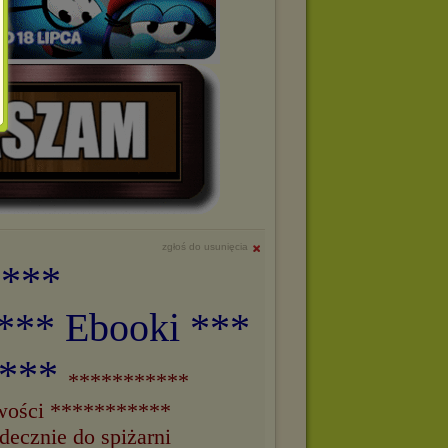
zgłoś do usunięcia
 ***
*** Ebooki ***
i***
***********
owości ***********
ecznie do spiżarni