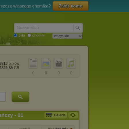
eszcze własnego chomika?
Załóż konto
Nazwa pliku
pliki
chomiki
3813
plików
2829,89
GB
0
0
0
0
ńczy - 01
Galeria
rozmiar
data dodania