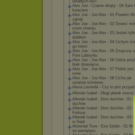
umarłych liści
Alex Joe - Czarne okręty - 04 Sam
księciem
Alex Joe - Joe Alex - 01 Powiem W
zginął
Alex Joe - Joe Alex - 02 Śmierć mó
moim imieniu
Alex Joe - Joe Alex - 03 Jesteś tyl
diabłem
Alex Joe - Joe Alex - 04 Cichym śc
go lotem
Alex Joe - Joe Alex - 05 Zmącony 
Pani Labiryntu
Alex Joe - Joe Alex - 06 Gdzie prz
brak dziesięciu
Alex Joe - Joe Alex - 07 Piekło jest
mnie
Alex Joe - Joe Alex - 08 Cicha jak
ostatnie tchnienie
Alexa Lavenda - Czy to jest przyja
Allende Isabel - Długi płatek morza
Allende Isabel - Dom duchów - 01 
duchów
Allende Isabel - Dom duchów - 02 
Fortuny
Allende Isabel - Dom duchów - 03 P
w Sepii
Alsterdal Tove - Eira Sjödin - 01 Wi
że pamiętasz