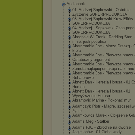
Audiobook
01. Andrzej Sapkowski - Ostatnie
Życzenie SUPERPRODUKCJA
03. Andrzej Sapkowski Krew Elfów
SUPERPRODUKCJA
04. Andrzej - Sapkowski Czas poga
SUPERPRODUKCJA
Abagnale W. Frank i Redding Stan -
mnie, jeśli potrafisz
Abercrombie Joe - Morze Drzazg - 
króla
Abercrombie Joe - Pierwsze prawo 
Ostateczny argument
Abercrombie Joe - Pierwsze prawo 
Zemsta najlepiej smakuje na zimno
Abercrombie Joe - Pierwsze prawo 
Bohaterowie
Abnett Dan - Herezja Horusa - 01 C
Horusa
Abnett Dan - Herezja Horusa - 01
Wywyższenie Horusa
Abramović Marina - Pokonać mur
Adamczyk Piotr - Mądre, szczęśliw
życie
Adamkowicz Marek - Oblężenie Gd
Adams Meg - Stalker
Adams P.K. - Zbrodnie na dworze
Jagiellonów - 01 Ciche wody