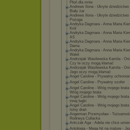
Płoń dla mnie
Andrews Ilona - Ukryte dziedzictwo 
Biały żar
Andrews Ilona - Ukryte dziedzictwo 
Pożoga
Andryka Dagmara - Anna Maria Kier
Król
Andryka Dagmara - Anna Maria Kier
AS
Andryka Dagmara - Anna Maria Kier
Dama
Andryka Dagmara - Anna Maria Kier
Walet
Andrzejak Wasilewska Kamila - Oni
Czy te oczy mogą kłamać
Andrzejak Wasilewska Kamila - Oni
Jego oczy mogą kłamać
Angel Caroline - Prywatny ochronia
Angel Caroline - Prywatny szofer
Angel Caroline - Wróg mojego brata 
Wróg mojego brata
Angel Caroline - Wróg mojego brata 
innej bajki
Angel Caroline - Wróg mojego brata 
Istny drań
Angerman Przemysław - Tożsamoś
Rodneya Cullacka
Antczak Aga - Adela nie chce umie
Antologia - Mega hit na maturę - Ję