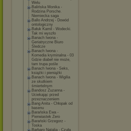
Welu
Balińska Monika -
Rodzina Porsche.
Niemiecka saga
Ballo Andrzej - Dowód
ontologiczny
Bałuk Kamil - Wodecki.
Tak mi wyszło
Banach Iwona -
Geriatryczne Biuro
Śledcze
Banach Iwona -
Komedia kryminalna - 03
Gdzie diabeł nie może,
tam trupa pośle
Banach Iwona - Seks,
książki i pieniążki
Banach Iwona - Wigilia
ze skutkiem
śmiertelnym
Bandosz Zuzanna -
Uciekając przed
przeznaczeniem
Bang Anita - Chłopak od
basenu
Barańska Ewa -
Pierwiastek Zero
Barański Grzegorz -
Toska
Barbaro Natalia - Czuła