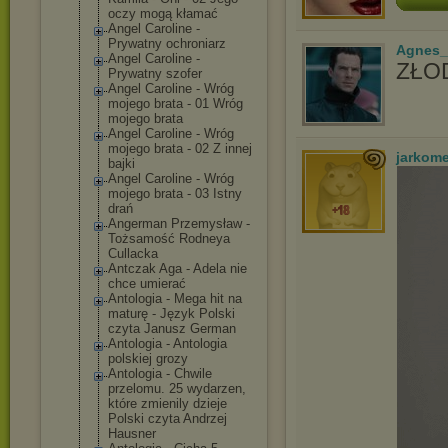
oczy mogą kłamać
Angel Caroline -
Prywatny ochroniarz
Agnes_
Angel Caroline -
ZŁOD
Prywatny szofer
Angel Caroline - Wróg
mojego brata - 01 Wróg
mojego brata
Angel Caroline - Wróg
mojego brata - 02 Z innej
jarkom
bajki
Angel Caroline - Wróg
mojego brata - 03 Istny
drań
Angerman Przemysław -
Tożsamość Rodneya
Cullacka
Antczak Aga - Adela nie
chce umierać
Antologia - Mega hit na
maturę - Język Polski
czyta Janusz German
Antologia - Antologia
polskiej grozy
Antologia - Chwile
przelomu. 25 wydarzen,
które zmienily dzieje
Polski czyta Andrzej
Hausner