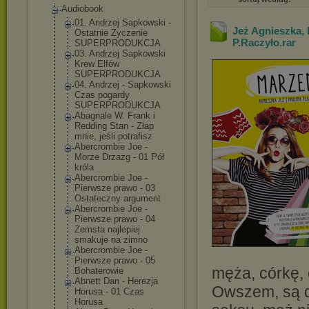
Audiobook
01. Andrzej Sapkowski -
Jeż Agnieszka, 
Ostatnie Życzenie
P.Raczyło
.rar
SUPERPRODUKCJA
03. Andrzej Sapkowski
Krew Elfów
SUPERPRODUKCJA
04. Andrzej - Sapkowski
Czas pogardy
SUPERPRODUKCJA
Abagnale W. Frank i
Redding Stan - Złap
mnie, jeśli potrafisz
Abercrombie Joe -
Morze Drzazg - 01 Pół
króla
Abercrombie Joe -
Pierwsze prawo - 03
Ostateczny argument
Abercrombie Joe -
Pierwsze prawo - 04
Zemsta najlepiej
smakuje na zimno
Abercrombie Joe -
Pierwsze prawo - 05
męża, córkę, c
Bohaterowie
Abnett Dan - Herezja
Owszem, są d
Horusa - 01 Czas
Horusa