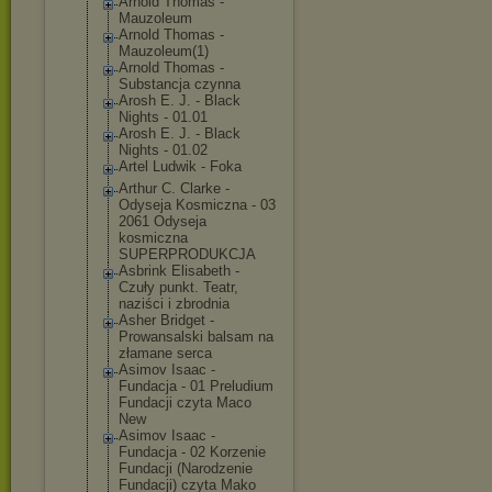
Arnold Thomas -
Mauzoleum
Arnold Thomas -
Mauzoleum(1)
Arnold Thomas -
Substancja czynna
Arosh E. J. - Black
Nights - 01.01
Arosh E. J. - Black
Nights - 01.02
Artel Ludwik - Foka
Arthur C. Clarke -
Odyseja Kosmiczna - 03
2061 Odyseja
kosmiczna
SUPERPRODUKCJA
Asbrink Elisabeth -
Czuły punkt. Teatr,
naziści i zbrodnia
Asher Bridget -
Prowansalski balsam na
złamane serca
Asimov Isaac -
Fundacja - 01 Preludium
Fundacji czyta Maco
New
Asimov Isaac -
Fundacja - 02 Korzenie
Fundacji (Narodzenie
Fundacji) czyta Mako