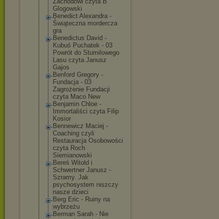
Zachodowi czyta B
Glogowski
Benedict Alexandra -
Świąteczna mordercza
gra
Benedictus David -
Kubuś Puchatek - 03
Powrót do Stumilowego
Lasu czyta Janusz
Gajos
Benford Gregory -
Fundacja - 03
Zagrożenie Fundacji
czyta Maco New
Benjamin Chloe -
Immortaliści czyta Filip
Kosior
Bennewicz Maciej -
Coaching czyli
Restauracja Osobowości
czyta Roch
Siemianowski
Bereś Witold i
Schwertner Janusz -
Szramy. Jak
psychosystem niszczy
nasze dzieci
Berg Eric - Ruiny na
wybrzeżu
Berman Sarah - Nie