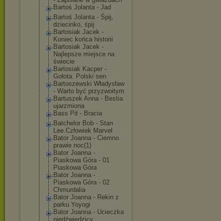
Bartoś Jolanta - Jad
Bartoś Jolanta - Śpij,
dziecinko, śpij
Bartosiak Jacek -
Koniec końca historii
Bartosiak Jacek -
Najlepsze miejsce na
świecie
Bartosiak Kacper -
Gołota. Polski sen
Bartoszewski Władysław
- Warto być przyzwoitym
Bartuszek Anna - Bestia
ujarzmiona
Bass Pit - Bracia
Batchelor Bob - Stan
Lee.Człowiek Marvel
Bator Joanna - Ciemno
prawie noc(1)
Bator Joanna -
Piaskowa Góra - 01
Piaskowa Góra
Bator Joanna -
Piaskowa Góra - 02
Chmurdalia
Bator Joanna - Rekin z
parku Yoyogi
Bator Joanna - Ucieczka
niedźwiedzicy