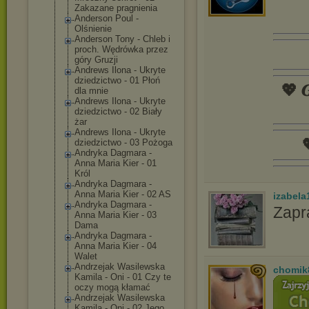
Zakazane pragnienia
Anderson Poul -
Olśnienie
Anderson Tony - Chleb i
proch. Wędrówka przez
góry Gruzji
Andrews Ilona - Ukryte
dziedzictwo - 01 Płoń
💖 𝑮
dla mnie
Andrews Ilona - Ukryte
dziedzictwo - 02 Biały
żar
Andrews Ilona - Ukryte

dziedzictwo - 03 Pożoga
Andryka Dagmara -
Anna Maria Kier - 01
Król
Andryka Dagmara -
Anna Maria Kier - 02 AS
izabela
Andryka Dagmara -
Zapr
Anna Maria Kier - 03
Dama
Andryka Dagmara -
Anna Maria Kier - 04
Walet
Andrzejak Wasilewska
chomik
Kamila - Oni - 01 Czy te
oczy mogą kłamać
Andrzejak Wasilewska
Kamila - Oni - 02 Jego