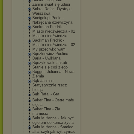
Zanim świat się udusi
Babraj Rafał - Dystrykt
Warszawa
Bacigalupi Paolo -
Nakręcana dziewczyna
Backman Fredrik -
Miasto niedźwiedzia - 01
Miasto niedźwiedzia
Backman Fredrik -
Miasto niedźwiedzia - 02
My przeciwko wam
Bączkiewicz Paulina
Daria - Uwikłana
Bączykowski Jakub -
Stanie się coś złego
Baggott Julianna - Nowa
Ziemia
Bąk Janina -
Statystycznie rzecz
biorąc
Bąk Rafal - Gra
Baker Tina - Ostre małe
cięcia
Baker Tina - Zła
mamusia
Bakuła Hanna - Jak być
ogierem do końca życia
Bakuła Hanna - Samiec
alfa, czyli jak wytrzymać