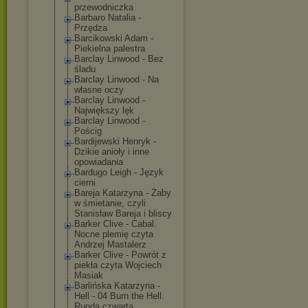
przewodniczka
Barbaro Natalia -
Przędza
Barcikowski Adam -
Piekielna palestra
Barclay Linwood - Bez
śladu
Barclay Linwood - Na
własne oczy
Barclay Linwood -
Największy lęk
Barclay Linwood -
Pościg
Bardijewski Henryk -
Dzikie anioły i inne
opowiadania
Bardugo Leigh - Język
cierni
Bareja Katarzyna - Żaby
w śmietanie, czyli
Stanisław Bareja i bliscy
Barker Clive - Cabal.
Nocne plemię czyta
Andrzej Mastalerz
Barker Clive - Powrót z
piekła czyta Wojciech
Masiak
Barlińska Katarzyna -
Hell - 04 Burn the Hell.
Runda czwarta