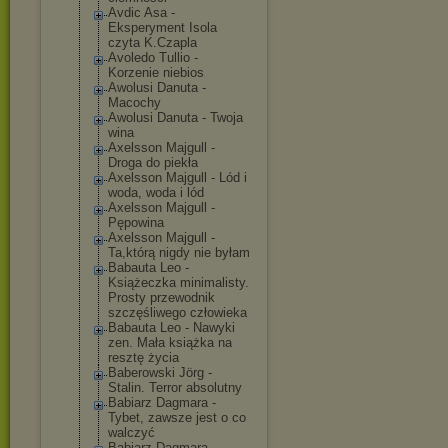
Avdic Asa -
Eksperyment Isola
czyta K.Czapla
Avoledo Tullio -
Korzenie niebios
Awolusi Danuta -
Macochy
Awolusi Danuta - Twoja
wina
Axelsson Majgull -
Droga do piekła
Axelsson Majgull - Lód i
woda, woda i lód
Axelsson Majgull -
Pępowina
Axelsson Majgull -
Ta,którą nigdy nie byłam
Babauta Leo -
Książeczka minimalisty.
Prosty przewodnik
szczęśliwego człowieka
Babauta Leo - Nawyki
zen. Mała książka na
resztę życia
Baberowski Jörg -
Stalin. Terror absolutny
Babiarz Dagmara -
Tybet, zawsze jest o co
walczyć
Babiarz Dagmara -