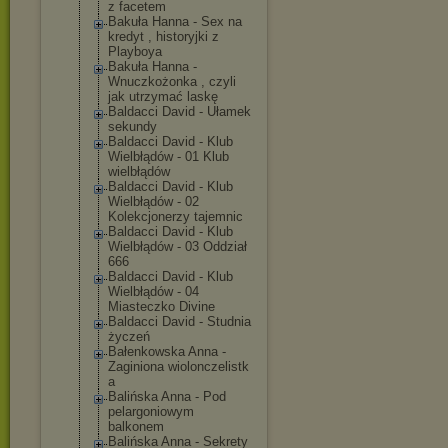
z facetem
Bakuła Hanna - Sex na
kredyt , historyjki z
Playboya
Bakuła Hanna -
Wnuczkożonka , czyli
jak utrzymać laskę
Baldacci David - Ułamek
sekundy
Baldacci David - Klub
Wielbłądów - 01 Klub
wielbłądów
Baldacci David - Klub
Wielbłądów - 02
Kolekcjonerzy tajemnic
Baldacci David - Klub
Wielbłądów - 03 Oddział
666
Baldacci David - Klub
Wielbłądów - 04
Miasteczko Divine
Baldacci David - Studnia
życzeń
Bałenkowska Anna -
Zaginiona wiolonczelistk
a
Balińska Anna - Pod
pelargoniowym
balkonem
Balińska Anna - Sekrety