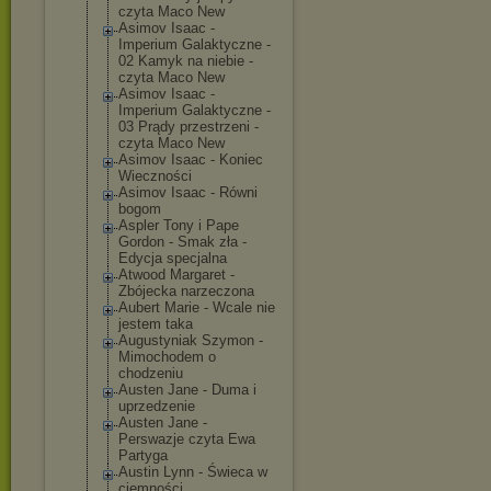
czyta Maco New
Asimov Isaac -
Imperium Galaktyczne -
02 Kamyk na niebie -
czyta Maco New
Asimov Isaac -
Imperium Galaktyczne -
03 Prądy przestrzeni -
czyta Maco New
Asimov Isaac - Koniec
Wieczności
Asimov Isaac - Równi
bogom
Aspler Tony i Pape
Gordon - Smak zła -
Edycja specjalna
Atwood Margaret -
Zbójecka narzeczona
Aubert Marie - Wcale nie
jestem taka
Augustyniak Szymon -
Mimochodem o
chodzeniu
Austen Jane - Duma i
uprzedzenie
Austen Jane -
Perswazje czyta Ewa
Partyga
Austin Lynn - Świeca w
ciemności