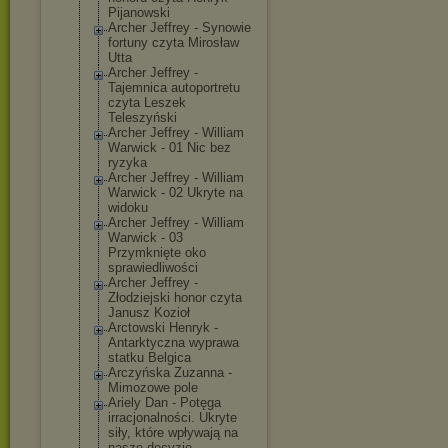
Pijanowski
Archer Jeffrey - Synowie
fortuny czyta Mirosław
Utta
Archer Jeffrey -
Tajemnica autoportretu
czyta Leszek
Teleszyński
Archer Jeffrey - William
Warwick - 01 Nic bez
ryzyka
Archer Jeffrey - William
Warwick - 02 Ukryte na
widoku
Archer Jeffrey - William
Warwick - 03
Przymknięte oko
sprawiedliwośc
i
Archer Jeffrey -
Złodziejski honor czyta
Janusz Kozioł
Arctowski Henryk -
Antarktyczna wyprawa
statku Belgica
Arczyńska Zuzanna -
Mimozowe pole
Ariely Dan - Potęga
irracjonalnośc
i. Ukryte
siły, które wpływają na
nasze decyzje