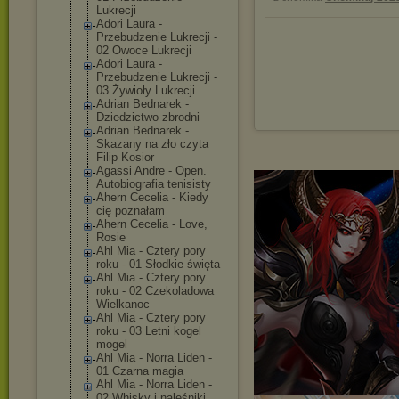
Lukrecji
Adori Laura -
Przebudzenie Lukrecji -
02 Owoce Lukrecji
Adori Laura -
Przebudzenie Lukrecji -
03 Żywioły Lukrecji
Adrian Bednarek -
Dziedzictwo zbrodni
Adrian Bednarek -
Skazany na zło czyta
Filip Kosior
Agassi Andre - Open.
Autobiografia tenisisty
Ahern Cecelia - Kiedy
cię poznałam
Ahern Cecelia - Love,
Rosie
Ahl Mia - Cztery pory
roku - 01 Słodkie święta
Ahl Mia - Cztery pory
roku - 02 Czekoladowa
Wielkanoc
Ahl Mia - Cztery pory
roku - 03 Letni kogel
mogel
Ahl Mia - Norra Liden -
01 Czarna magia
Ahl Mia - Norra Liden -
02 Whisky i naleśniki