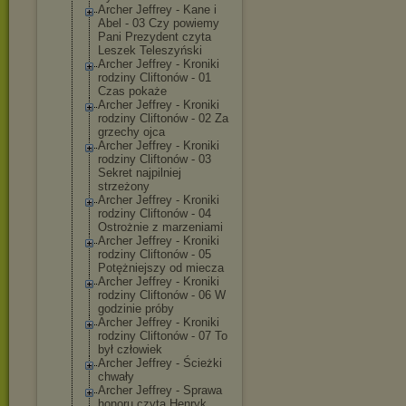
Archer Jeffrey - Kane i
Abel - 03 Czy powiemy
Pani Prezydent czyta
Leszek Teleszyński
Archer Jeffrey - Kroniki
rodziny Cliftonów - 01
Czas pokaże
Archer Jeffrey - Kroniki
rodziny Cliftonów - 02 Za
grzechy ojca
Archer Jeffrey - Kroniki
rodziny Cliftonów - 03
Sekret najpilniej
strzeżony
Archer Jeffrey - Kroniki
rodziny Cliftonów - 04
Ostrożnie z marzeniami
Archer Jeffrey - Kroniki
rodziny Cliftonów - 05
Potężniejszy od miecza
Archer Jeffrey - Kroniki
rodziny Cliftonów - 06 W
godzinie próby
Archer Jeffrey - Kroniki
rodziny Cliftonów - 07 To
był człowiek
Archer Jeffrey - Ścieżki
chwały
Archer Jeffrey - Sprawa
honoru czyta Henryk