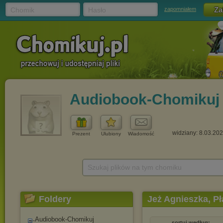
Chomik
Hasło
zapomniałem
Audiobook-Chomikuj
widziany: 8.03.20
Prezent
Ulubiony
Wiadomość
Szukaj plików na tym chomiku
Foldery
Jeż Agnieszka, Pł
Audiobook-Chomikuj
sortuj według: