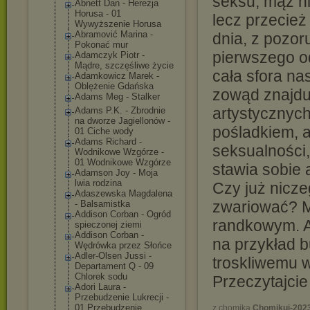
seksu, mąż n
Abnett Dan - Herezja
Horusa - 01
lecz przecie
Wywyższenie Horusa
Abramović Marina -
dnia, z pozor
Pokonać mur
pierwszego od
Adamczyk Piotr -
Mądre, szczęśliwe życie
cała sfora na
Adamkowicz Marek -
Oblężenie Gdańska
zowąd znajduj
Adams Meg - Stalker
artystycznyc
Adams P.K. - Zbrodnie
na dworze Jagiellonów -
pośladkiem, a
01 Ciche wody
Adams Richard -
seksualności,
Wodnikowe Wzgórze -
01 Wodnikowe Wzgórze
stawia sobie 
Adamson Joy - Moja
lwia rodzina
Czy już nicze
Adaszewska Magdalena
zwariować? M
- Balsamistka
Addison Corban - Ogród
randkowym. A
spieczonej ziemi
Addison Corban -
na przykład 
Wędrówka przez Słońce
Adler-Olsen Jussi -
troskliwemu 
Departament Q - 09
Chlorek sodu
Przeczytajcie 
Adori Laura -
Przebudzenie Lukrecji -
01 Przebudzenie
z chomika
Chomikuj-202