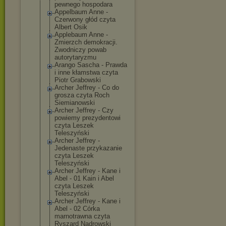
pewnego hospodara
Appelbaum Anne -
Czerwony głód czyta
Albert Osik
Applebaum Anne -
Zmierzch demokracji.
Zwodniczy powab
autorytaryzmu
Arango Sascha - Prawda
i inne kłamstwa czyta
Piotr Grabowski
Archer Jeffrey - Co do
grosza czyta Roch
Siemianowski
Archer Jeffrey - Czy
powiemy prezydentowi
czyta Leszek
Teleszyński
Archer Jeffrey -
Jedenaste przykazanie
czyta Leszek
Teleszyński
Archer Jeffrey - Kane i
Abel - 01 Kain i Abel
czyta Leszek
Teleszyński
Archer Jeffrey - Kane i
Abel - 02 Córka
marnotrawna czyta
Ryszard Nadrowski