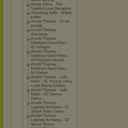
Armas Elena - The
Spanish Love Deception
Armstrong Sally - Wojna
kobiet
Arnold Thomas - 33 dni
prawdy
Arnold Thomas -
Anestezja
Arnold Thomas -
Detektyw David Ross -
02 Tetragon
Arnold Thomas -
Detektyw David Ross -
03 Horyzont umysłu
Arnold Thomas -
Detektyw David Ross -
04 Efektor
Arnold Thomas - Jade
Reflin - 01 Trzecia córka
czyta Maciej Szklarz
Arnold Thomas - Jade
Reflin - 02 Ciemna
Dolina
Arnold Thomas -
Legendy Archeonu - 01
Strach Stary i Nowy
Arnold Thomas -
Legendy Archeonu - 02
Nocne Słońca