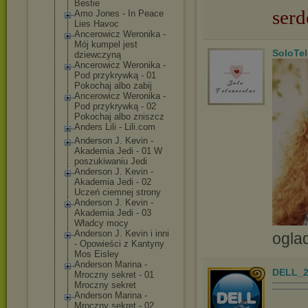
Bestie
serd
Amo Jones - In Peace
Lies Havoc
Ancerowicz Weronika -
Mój kumpel jest
SoloTe
dziewczyną
Ancerowicz Weronika -
Pod przykrywką - 01
Pokochaj albo zabij
Ancerowicz Weronika -
Pod przykrywką - 02
Pokochaj albo zniszcz
Anders Lili - Lili.com
Anderson J. Kevin -
Akademia Jedi - 01 W
poszukiwaniu Jedi
Anderson J. Kevin -
Akademia Jedi - 02
Uczeń ciemnej strony
Anderson J. Kevin -
Akademia Jedi - 03
Władcy mocy
Anderson J. Kevin i inni
ogla
- Opowieści z Kantyny
Mos Eisley
Anderson Marina -
DELL_2
Mroczny sekret - 01
Mroczny sekret
Anderson Marina -
Mroczny sekret - 02