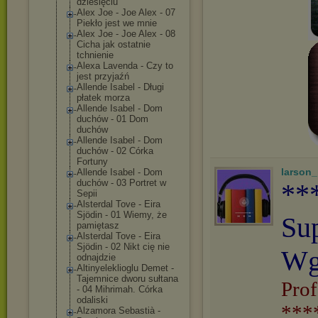
dziesięciu
Alex Joe - Joe Alex - 07
Piekło jest we mnie
Alex Joe - Joe Alex - 08
Cicha jak ostatnie
tchnienie
Alexa Lavenda - Czy to
jest przyjaźń
Allende Isabel - Długi
płatek morza
Allende Isabel - Dom
duchów - 01 Dom
duchów
Allende Isabel - Dom
duchów - 02 Córka
Fortuny
larson
Allende Isabel - Dom
duchów - 03 Portret w
**
Sepii
Alsterdal Tove - Eira
Sjödin - 01 Wiemy, że
Su
pamiętasz
Alsterdal Tove - Eira
Sjödin - 02 Nikt cię nie
Wg
odnajdzie
Altinyelekliog
lu Demet -
Tajemnice dworu sułtana
Prof
- 04 Mihrimah. Córka
odaliski
***
Alzamora Sebastià -