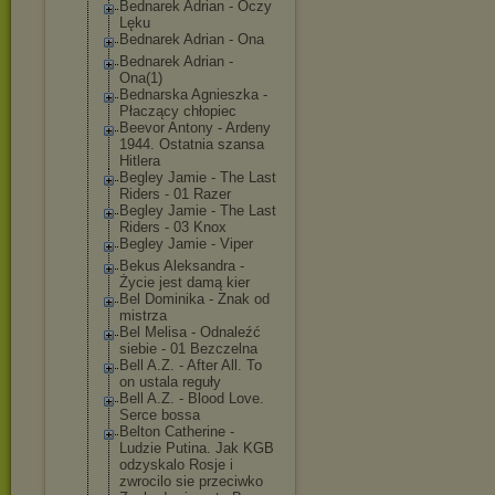
Bednarek Adrian - Oczy
Lęku
Bednarek Adrian - Ona
Bednarek Adrian -
Ona(1)
Bednarska Agnieszka -
Płaczący chłopiec
Beevor Antony - Ardeny
1944. Ostatnia szansa
Hitlera
Begley Jamie - The Last
Riders - 01 Razer
Begley Jamie - The Last
Riders - 03 Knox
Begley Jamie - Viper
Bekus Aleksandra -
Życie jest damą kier
Bel Dominika - Znak od
mistrza
Bel Melisa - Odnaleźć
siebie - 01 Bezczelna
Bell A.Z. - After All. To
on ustala reguły
Bell A.Z. - Blood Love.
Serce bossa
Belton Catherine -
Ludzie Putina. Jak KGB
odzyskalo Rosje i
zwrocilo sie przeciwko