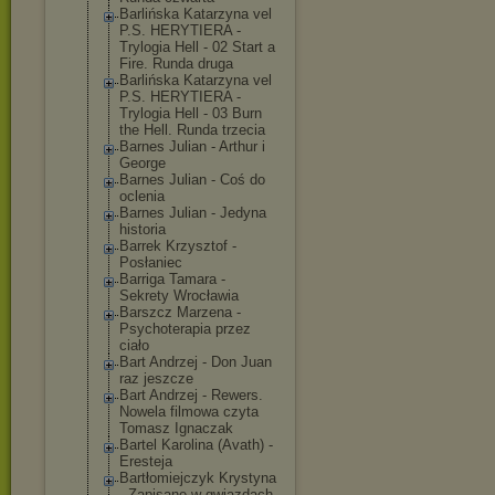
Barlińska Katarzyna vel
P.S. HERYTIERA -
Trylogia Hell - 02 Start a
Fire. Runda druga
Barlińska Katarzyna vel
P.S. HERYTIERA -
Trylogia Hell - 03 Burn
the Hell. Runda trzecia
Barnes Julian - Arthur i
George
Barnes Julian - Coś do
oclenia
Barnes Julian - Jedyna
historia
Barrek Krzysztof -
Posłaniec
Barriga Tamara -
Sekrety Wrocławia
Barszcz Marzena -
Psychoterapia przez
ciało
Bart Andrzej - Don Juan
raz jeszcze
Bart Andrzej - Rewers.
Nowela filmowa czyta
Tomasz Ignaczak
Bartel Karolina (Avath) -
Eresteja
Bartłomiejczyk Krystyna
- Zapisane w gwiazdach