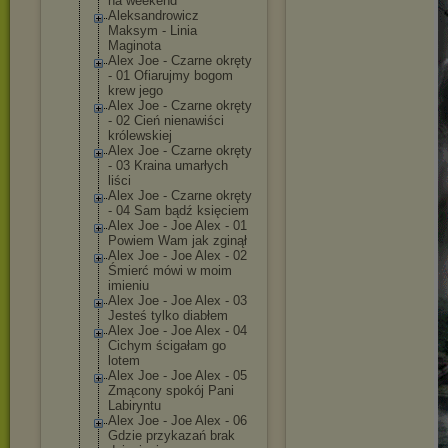
na weekend
Aleksandrowicz
Maksym - Linia
Maginota
Alex Joe - Czarne okręty
- 01 Ofiarujmy bogom
krew jego
Alex Joe - Czarne okręty
- 02 Cień nienawiści
królewskiej
Alex Joe - Czarne okręty
- 03 Kraina umarłych
liści
Alex Joe - Czarne okręty
- 04 Sam bądź księciem
Alex Joe - Joe Alex - 01
Powiem Wam jak zginął
Alex Joe - Joe Alex - 02
Śmierć mówi w moim
imieniu
Alex Joe - Joe Alex - 03
Jesteś tylko diabłem
Alex Joe - Joe Alex - 04
Cichym ścigałam go
lotem
Alex Joe - Joe Alex - 05
Zmącony spokój Pani
Labiryntu
Alex Joe - Joe Alex - 06
Gdzie przykazań brak